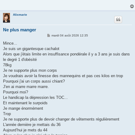
a
g
e
Alixmarie
Ne plus manger
M
mardi 04 août 2026 12:35
e
s
Mince...
s
Je suis un gigantesque cachalot
a
g
Alors que j'étais limite en insuffisance pondérale il y a 3 ans je suis dans
e
le degré 1 d'obésité
78kg
Je ne supporte plus mon corps
Je voudrais avoir la finesse des mannequins et pas ces kilos en trop
Pourquoi j'ai un corps aussi chiant?
J'en ai marre marre marre.
Pourquoi moi?
Le handicap la dépression les TOC...
Et maintenant le surpoids
Je mange énormément
Trop
Je ne supporte plus de devoir changer de vêtements régulièrement
L'année dernière je mettais du 36
Aujourd’hui je mets du 44