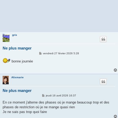
gris
Ne plus manger
M
vendredi 27 février 2026 5:28
e
s
bonne journée
s
a
g
e
Alixmarie
Ne plus manger
M
jeudi 16 avril 2026 16:37
e
s
En ce moment j'alterne des phases où je mange beaucoup trop et des
s
phases de restriction où je ne mange quasi rien
a
g
Je ne sais pas trop quoi faire
e