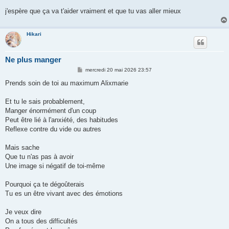
a
g
j'espère que ça va t'aider vraiment et que tu vas aller mieux
e
Hikari
Ne plus manger
M
mercredi 20 mai 2026 23:57
e
s
Prends soin de toi au maximum Alixmarie
s
a
g
Et tu le sais probablement,
e
Manger énormément d'un coup
Peut être lié à l'anxiété, des habitudes
Reflexe contre du vide ou autres
Mais sache
Que tu n'as pas à avoir
Une image si négatif de toi-même
Pourquoi ça te dégoûterais
Tu es un être vivant avec des émotions
Je veux dire
On a tous des difficultés