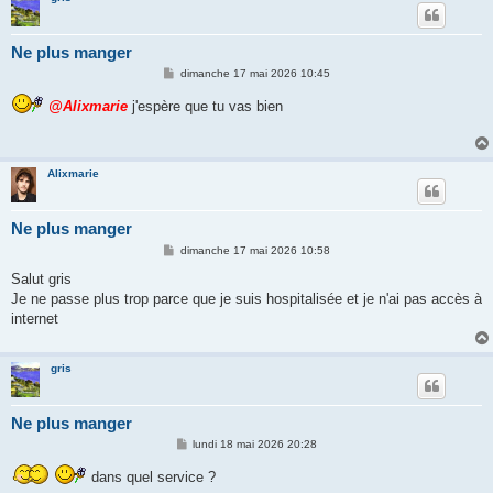
Ne plus manger
M
dimanche 17 mai 2026 10:45
e
s
@Alixmarie
j'espère que tu vas bien
s
a
g
e
Alixmarie
Ne plus manger
M
dimanche 17 mai 2026 10:58
e
s
Salut gris
s
Je ne passe plus trop parce que je suis hospitalisée et je n'ai pas accès à
a
g
internet
e
gris
Ne plus manger
M
lundi 18 mai 2026 20:28
e
s
dans quel service ?
s