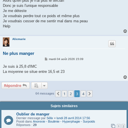
Alors qu'en plus je n'ai plus le tercian
Donc je suis l'unique responsable
Je me déteste
Je voudrais perdre tout ce poids et même plus
Je voudrais cesser de me sentir mal dans ma peau
Help
Alixmarie
Ne plus manger
M
mardi 04 août 2026 15:09
e
s
Je suis à 25,8 d'IMC
s
La moyenne se situe entre 16,5 et 23
a
g
e
Répondre
1
2
3
4
Précédente
Suivante
64 messages
Sujets similaires
Oublier de manger
Dernier message par
Sélix
«
lundi 28 avril 2014 17:56
Posté dans
Anorexie - Boulimie - Hyperphagie - Surpoids
Réponses :
29
1
2