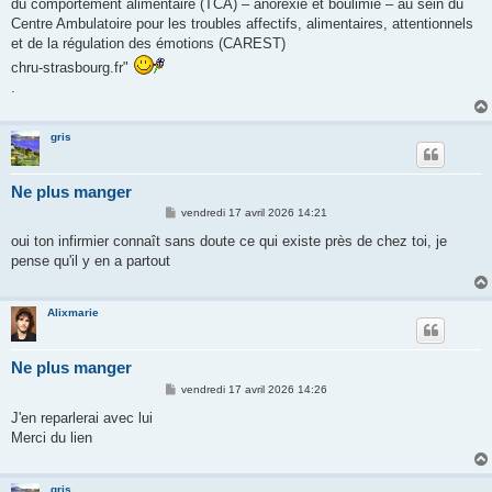
du comportement alimentaire (TCA) – anorexie et boulimie – au sein du
Centre Ambulatoire pour les troubles affectifs, alimentaires, attentionnels
et de la régulation des émotions (CAREST)
chru-strasbourg.fr"
.
gris
Ne plus manger
M
vendredi 17 avril 2026 14:21
e
s
oui ton infirmier connaît sans doute ce qui existe près de chez toi, je
s
pense qu'il y en a partout
a
g
e
Alixmarie
Ne plus manger
M
vendredi 17 avril 2026 14:26
e
s
J'en reparlerai avec lui
s
Merci du lien
a
g
e
gris