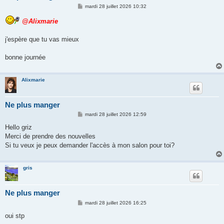
M
mardi 28 juillet 2026 10:32
e
s
@Alixmarie
s
a
g
j'espère que tu vas mieux
e
bonne journée
Alixmarie
Ne plus manger
M
mardi 28 juillet 2026 12:59
e
s
Hello griz
s
Merci de prendre des nouvelles
a
g
Si tu veux je peux demander l'accès à mon salon pour toi?
e
gris
Ne plus manger
M
mardi 28 juillet 2026 16:25
e
s
oui stp
s