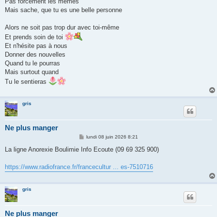
Pas forcément les mêmes
Mais sache, que tu es une belle personne
Alors ne soit pas trop dur avec toi-même
Et prends soin de toi
Et n'hésite pas à nous
Donner des nouvelles
Quand tu le pourras
Mais surtout quand
Tu le sentieras
gris
Ne plus manger
M
lundi 08 juin 2026 8:21
e
s
La ligne Anorexie Boulimie Info Ecoute (09 69 325 900)
s
a
g
https://www.radiofrance.fr/francecultur ... es-7510716
e
gris
Ne plus manger