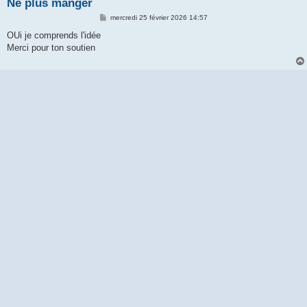
Ne plus manger
M
mercredi 25 février 2026 14:57
e
s
OUi je comprends l'idée
s
Merci pour ton soutien
a
g
e