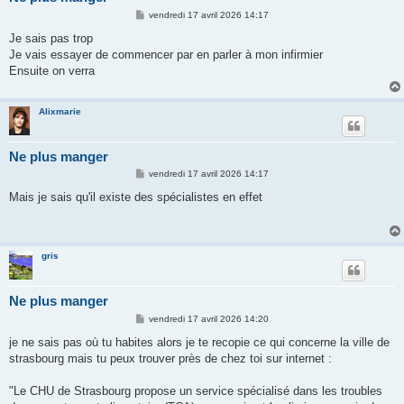
M
vendredi 17 avril 2026 14:17
e
s
Je sais pas trop
s
Je vais essayer de commencer par en parler à mon infirmier
a
g
Ensuite on verra
e
Alixmarie
Ne plus manger
M
vendredi 17 avril 2026 14:17
e
s
Mais je sais qu'il existe des spécialistes en effet
s
a
g
e
gris
Ne plus manger
M
vendredi 17 avril 2026 14:20
e
s
je ne sais pas où tu habites alors je te recopie ce qui concerne la ville de
s
strasbourg mais tu peux trouver près de chez toi sur internet :
a
g
e
"Le CHU de Strasbourg propose un service spécialisé dans les troubles