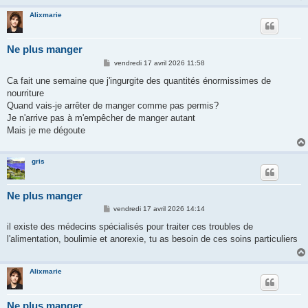
Alixmarie
Ne plus manger
M
vendredi 17 avril 2026 11:58
e
s
Ca fait une semaine que j'ingurgite des quantités énormissimes de
s
nourriture
a
g
Quand vais-je arrêter de manger comme pas permis?
e
Je n'arrive pas à m'empêcher de manger autant
Mais je me dégoute
gris
Ne plus manger
M
vendredi 17 avril 2026 14:14
e
s
il existe des médecins spécialisés pour traiter ces troubles de
s
l'alimentation, boulimie et anorexie, tu as besoin de ces soins particuliers
a
g
e
Alixmarie
Ne plus manger