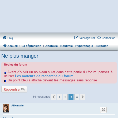
FAQ
S’enregistrer
Connexion
Accueil
La dépression
Anorexie - Boulimie - Hyperphagie - Surpoids
Ne plus manger
Règles du forum
Avant d'ouvrir un nouveau sujet dans cette partie du forum, pensez à
utiliser
Les moteurs de recherche du forum
.
Un point bleu s’affiche devant les messages sans réponse
Répondre
1
2
3
4
Précédente
Suivante
64 messages
Alixmarie