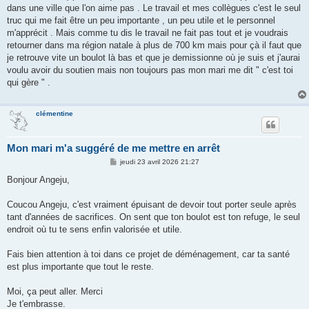
dans une ville que l'on aime pas . Le travail et mes collègues c'est le seul
truc qui me fait être un peu importante , un peu utile et le personnel
m'apprécit . Mais comme tu dis le travail ne fait pas tout et je voudrais
retourner dans ma région natale à plus de 700 km mais pour çà il faut que
je retrouve vite un boulot là bas et que je demissionne où je suis et j'aurai
voulu avoir du soutien mais non toujours pas mon mari me dit " c'est toi
qui gère " .
clémentine
Mon mari m'a suggéré de me mettre en arrêt
M
jeudi 23 avril 2026 21:27
e
s
Bonjour Angeju,
s
a
g
Coucou Angeju, c'est vraiment épuisant de devoir tout porter seule après
e
tant d'années de sacrifices. On sent que ton boulot est ton refuge, le seul
endroit où tu te sens enfin valorisée et utile.
Fais bien attention à toi dans ce projet de déménagement, car ta santé
est plus importante que tout le reste.
Moi, ça peut aller. Merci
Je t'embrasse.