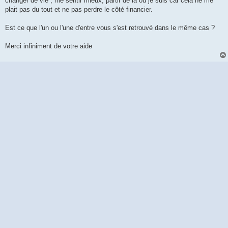
changer de vie , me sentir mieux, partir de là où je suis car cela ne me
plait pas du tout et ne pas perdre le côté financier.
Est ce que l'un ou l'une d'entre vous s'est retrouvé dans le même cas ?
Merci infiniment de votre aide