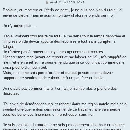
M
mardi 21 avril 2026 10:41
e
s
Bonjour , au moment ou j'écris ce post , je ne suis pas bien du tout, j'ai
s
envie de pleurer mais je suis à mon travail alors je prends sur moi.
a
g
e
Je n'y arrive plus ....
J'en ai vraiment trop marre de tout; je me sens tout le temps débordée et
l'impression de devoir apporté des réponses à tout sans compter la
fatigue ,
Je n'arrive pas à trouver un psy, leurs agendas sont bookés
Hier soir mon mari (avant de repartir et me laisser seule) , m'a suggéré de
me m'être en arrêt et il a sous entendu que si ça continuait comme çà je
serai proche d'un burn out.
Mais, moi je ne sais pas m'arrêter et surtout je vais encore devoir
supporter ce sentiment de culpabilité à ne pas être au boulot.
Je ne sais pas comment faire ? en fait je n'arrive plus à prendre des
décisions.
J'ai envie de déménager aussi et repartir dans ma région natale mais cela
voudrait dire que je dois démissionner de ce travail et là je vais perdre
tous les bénéfices financiers et me retrouver sans rien.
Je suis pas bien du tout et je ne sais pas comment faire pour en résumé