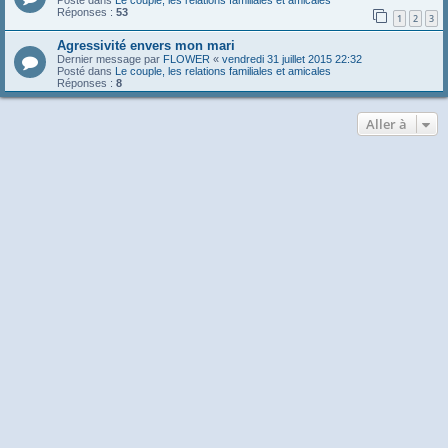
Posté dans
Le couple, les relations familiales et amicales
Réponses :
53
1
2
3
Agressivité envers mon mari
Dernier message par
FLOWER
«
vendredi 31 juillet 2015 22:32
Posté dans
Le couple, les relations familiales et amicales
Réponses :
8
Aller à