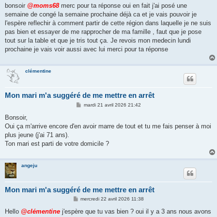
s
bonsoir
@moms68
merc pour ta réponse oui en fait j'ai posé une
s
semaine de congé la semaine prochaine déjà ca et je vais pouvoir je
a
g
l'espère reflechir à comment partir de cette région dans laquelle je ne suis
e
pas bien et essayer de me rapprocher de ma famille , faut que je pose
tout sur la table et que je tris tout ça. Je revois mon medecin lundi
prochaine je vais voir aussi avec lui merci pour ta réponse
clémentine
Mon mari m'a suggéré de me mettre en arrêt
M
mardi 21 avril 2026 21:42
e
s
Bonsoir,
s
Oui ça m'arrive encore d'en avoir marre de tout et tu me fais penser à moi
a
g
plus jeune (j'ai 71 ans).
e
Ton mari est parti de votre domicile ?
angeju
Mon mari m'a suggéré de me mettre en arrêt
M
mercredi 22 avril 2026 11:38
e
s
Hello
@clémentine
j'espère que tu vas bien ? oui il y a 3 ans nous avons
s