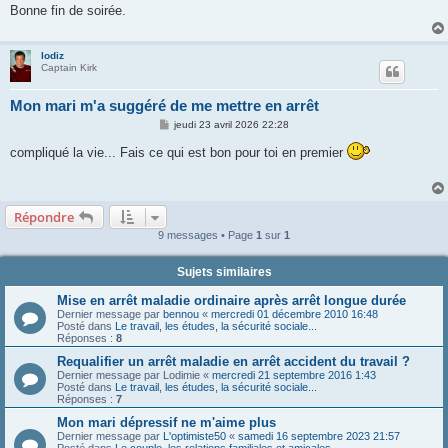
Bonne fin de soirée.
lodiz
Captain Kirk
Mon mari m'a suggéré de me mettre en arrêt
M
jeudi 23 avril 2026 22:28
e
s
compliqué la vie... Fais ce qui est bon pour toi en premier
s
a
g
e
Répondre
9 messages • Page
1
sur
1
Sujets similaires
Mise en arrêt maladie ordinaire après arrêt longue durée
Dernier message par
bennou
«
mercredi 01 décembre 2010 16:48
Posté dans
Le travail, les études, la sécurité sociale...
Réponses :
8
Requalifier un arrêt maladie en arrêt accident du travail ?
Dernier message par
Lodimie
«
mercredi 21 septembre 2016 1:43
Posté dans
Le travail, les études, la sécurité sociale...
Réponses :
7
Mon mari dépressif ne m'aime plus
Dernier message par
L'optimiste50
«
samedi 16 septembre 2023 21:57