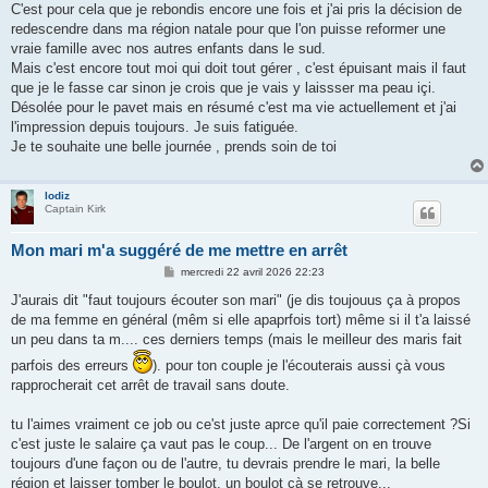
C'est pour cela que je rebondis encore une fois et j'ai pris la décision de
redescendre dans ma région natale pour que l'on puisse reformer une
vraie famille avec nos autres enfants dans le sud.
Mais c'est encore tout moi qui doit tout gérer , c'est épuisant mais il faut
que je le fasse car sinon je crois que je vais y laissser ma peau içi.
Désolée pour le pavet mais en résumé c'est ma vie actuellement et j'ai
l'impression depuis toujours. Je suis fatiguée.
Je te souhaite une belle journée , prends soin de toi
lodiz
Captain Kirk
Mon mari m'a suggéré de me mettre en arrêt
M
mercredi 22 avril 2026 22:23
e
s
J'aurais dit "faut toujours écouter son mari" (je dis toujouus ça à propos
s
de ma femme en général (mêm si elle apaprfois tort) même si il t'a laissé
a
g
un peu dans ta m.... ces derniers temps (mais le meilleur des maris fait
e
parfois des erreurs
). pour ton couple je l'écouterais aussi çà vous
rapprocherait cet arrêt de travail sans doute.
tu l'aimes vraiment ce job ou ce'st juste aprce qu'il paie correctement ?Si
c'est juste le salaire ça vaut pas le coup... De l'argent on en trouve
toujours d'une façon ou de l'autre, tu devrais prendre le mari, la belle
région et laisser tomber le boulot, un boulot çà se retrouve...