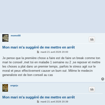
moms68
Mon mari m'a suggéré de me mettre en arrêt
M
mardi 21 avril 2026 20:00
e
s
Je pense que la première chose a faire est de faire un break comme ton
s
mari te conseil ,met toi en maladie 1 semaine ou 2 ,se reposer et mettre
a
g
les choses a plat dans un premier temps, parfois le stress agit sur le
e
moral et peux effectivement causer un burn out .Même le medecin
generaliste est de bon conseil au cas
angeju
Mon mari m'a suggéré de me mettre en arrêt
M
mardi 21 avril 2026 20:39
e