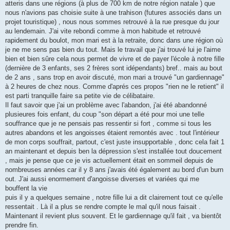
atteris dans une régions (à plus de 700 km de notre région natale ) que
a
g
nous n'avions pas choisie suite à une trahison (futures associés dans un
e
projet touristique) , nous nous sommes retrouvé à la rue presque du jour
au lendemain. J'ai vite rebondi comme à mon habitude et retrouvé
rapidement du boulot, mon mari est à la retraite, donc dans une région où
je ne me sens pas bien du tout. Mais le travail que j'ai trouvé lui je l'aime
bien et bien sûre cela nous permet de vivre et de payer l'école à notre fille
(dernière de 3 enfants, ses 2 frères sont idépendants) bref.. mais au bout
de 2 ans , sans trop en avoir discuté, mon mari a trouvé "un gardiennage"
à 2 heures de chez nous. Comme d'aprés ces propos "rien ne le retient" il
est parti tranquille faire sa petite vie de célibataire.
Il faut savoir que j'ai un problème avec l'abandon, j'ai été abandonné
plusieures fois enfant, du coup "son départ a été pour moi une telle
souffrance que je ne pensais pas ressentir si fort , comme si tous les
autres abandons et les angoisses étaient remontés avec . tout l'intérieur
de mon corps souffrait, partout, c'est juste insupportable , donc cela fait 1
an maintenant et depuis ben la dépression s'est installée tout doucement
, mais je pense que ce je vis actuellement était en sommeil depuis de
nombreuses années car il y 8 ans j'avais été également au bord d'un burn
out. J'ai aussi enormement d'angoisse diverses et variées qui me
bouffent la vie
puis il y a quelques semaine , notre fille lui a dit clairement tout ce qu'elle
ressentait . Là il a plus se rendre compte le mal qu'il nous faisait .
Maintenant il revient plus souvent. Et le gardiennage qu'il fait , va bientôt
prendre fin.