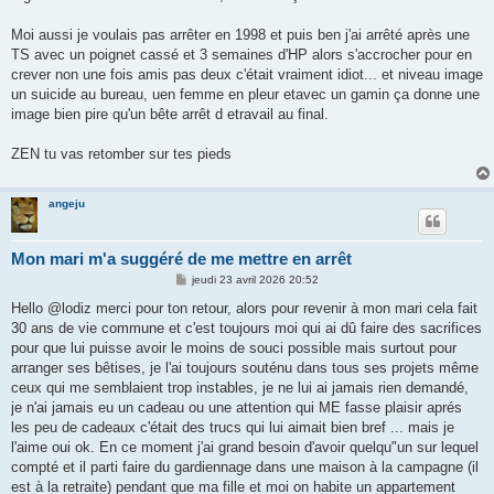
Moi aussi je voulais pas arrêter en 1998 et puis ben j'ai arrêté après une
TS avec un poignet cassé et 3 semaines d'HP alors s'accrocher pour en
crever non une fois amis pas deux c'était vraiment idiot... et niveau image
un suicide au bureau, uen femme en pleur etavec un gamin ça donne une
image bien pire qu'un bête arrêt d etravail au final.
ZEN tu vas retomber sur tes pieds
angeju
Mon mari m'a suggéré de me mettre en arrêt
M
jeudi 23 avril 2026 20:52
e
s
Hello @lodiz merci pour ton retour, alors pour revenir à mon mari cela fait
s
30 ans de vie commune et c'est toujours moi qui ai dû faire des sacrifices
a
g
pour que lui puisse avoir le moins de souci possible mais surtout pour
e
arranger ses bêtises, je l'ai toujours souténu dans tous ses projets même
ceux qui me semblaient trop instables, je ne lui ai jamais rien demandé,
je n'ai jamais eu un cadeau ou une attention qui ME fasse plaisir aprés
les peu de cadeaux c'était des trucs qui lui aimait bien bref ... mais je
l'aime oui ok. En ce moment j'ai grand besoin d'avoir quelqu"un sur lequel
compté et il parti faire du gardiennage dans une maison à la campagne (il
est à la retraite) pendant que ma fille et moi on habite un appartement