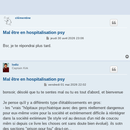
clémentine
Mal être en hospitalisation psy
M
jeudi 30 avril 2026 23:06
e
s
Bsr, je te répondrai plus tard.
s
a
g
e
lodiz
Captain Kirk
Mal être en hospitalisation psy
M
vendredi 01 mai 2026 22:02
e
s
bonsoir, désolé que tu te sentes mal ou tu es tout d'abord, et bienvenue
s
a
g
Je pense qu'il y a différents type d'établissements en gros:
e
- les "vrais "hôpitaux psychiatrique avec des gens réellement dangereux
pour eux-même voire pour la société et extrèmement difficile à réintégrer
dans la société extèrieure '(le style vol au dessus d'un nid de coucou
mêm si depuis ce livre les choses ont sans doute bien évolué). ils sotn
des sections "prison pour fou" dira-t-on...