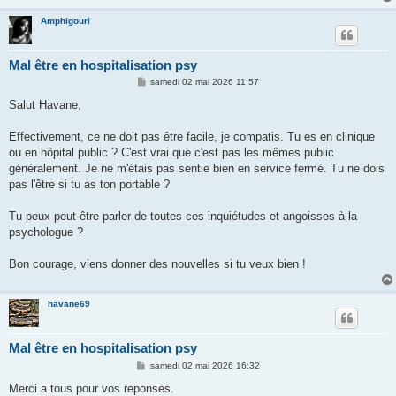
Amphigouri
Mal être en hospitalisation psy
M
samedi 02 mai 2026 11:57
e
s
Salut Havane,
s
a
g
Effectivement, ce ne doit pas être facile, je compatis. Tu es en clinique
e
ou en hôpital public ? C'est vrai que c'est pas les mêmes public
généralement. Je ne m'étais pas sentie bien en service fermé. Tu ne dois
pas l'être si tu as ton portable ?
Tu peux peut-être parler de toutes ces inquiétudes et angoisses à la
psychologue ?
Bon courage, viens donner des nouvelles si tu veux bien !
havane69
Mal être en hospitalisation psy
M
samedi 02 mai 2026 16:32
e
s
Merci a tous pour vos reponses.