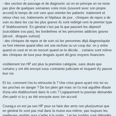
- des section de passage et de diagnostic où on en principe on ne reste
pas plus de quelques semaines voire mois (souvent avec son propre
accord) le temps de voir vers quoi orienter les patients: traitement et
retour chez soi, traitements et hôpitaux de jour , cliniques de repos e de
soin ou dans les cas les plus graves ils sont redirigé vers le premier type
d' 'établissement. En général c'est par là que passent les dépresif
(suiciddaire sou pas), les borderlines et les personnes addictes graves
(alcool , drogues surtout)
- des cliniques de repos et de soin où les personnes déjà diagnostiquée
se font interner quand elles ont une rechute ou un coup dur. on y entre
quand on veut et on en ressort quand on le décide... certains sont même
des cliniques de luxe pour drogués ayant dd gros moyens financiers.
visiblement ton HP est plus la première catégorie, sans doute que
certains y ont été envoyé sous contrainte judiciaire et risquent d'y passer
leur vie.
Et toi, comment t'es-tu retrouvée là ? Une crise grave ayant mis toi ou
tes proches en danger ? De ton plein gré mais on t'a mal aiguillée dfaute
d'una urte établissment dans le coin ? Logiquement tu pourrais demander
d'en partir si tu y as été envoyée avec ton accord.
Courag,e on est pa sen HP pour se faire des amis non plus(surtout que
en général ils sont pas mal dans la muise eux-même, pas toujours les
meilleures amitiés pour s'aider à la sortie...) et les toubibs sont débordés