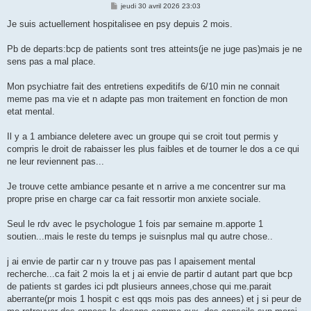
M
jeudi 30 avril 2026 23:03
e
s
Je suis actuellement hospitalisee en psy depuis 2 mois.
s
a
g
Pb de departs:bcp de patients sont tres atteints(je ne juge pas)mais je ne
e
sens pas a mal place.
Mon psychiatre fait des entretiens expeditifs de 6/10 min ne connait
meme pas ma vie et n adapte pas mon traitement en fonction de mon
etat mental.
Il y a 1 ambiance deletere avec un groupe qui se croit tout permis y
compris le droit de rabaisser les plus faibles et de tourner le dos a ce qui
ne leur reviennent pas...
Je trouve cette ambiance pesante et n arrive a me concentrer sur ma
propre prise en charge car ca fait ressortir mon anxiete sociale.
Seul le rdv avec le psychologue 1 fois par semaine m.apporte 1
soutien...mais le reste du temps je suisnplus mal qu autre chose..
j ai envie de partir car n y trouve pas pas l apaisement mental
recherche...ca fait 2 mois la et j ai envie de partir d autant part que bcp
de patients st gardes ici pdt plusieurs annees,chose qui me.parait
aberrante(pr mois 1 hospit c est qqs mois pas des annees) et j si peur de