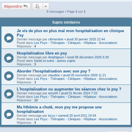
Répondre
8 messages • Page
1
sur
1
Sujets similaires
Je vis de plus en plus mal mon hospitalisation en clinique
Psy
Dernier message par
clémentine
«
jeudi 30 janvier 2025 22:44
Posté dans
Les Psys - Thérapies - Cliniques - Hôpitaux - Associations
Réponses :
4
Hospitalisation libre en psy
Dernier message par
Amphigouri
«
lundi 08 décembre 2025 6:30
Posté dans
Santé et soins : autres sujets
Réponses :
3
Aborder l'hospitalisation avec son psy ?
Dernier message par
claudine
«
jeudi 05 novembre 2009 11:21
Posté dans
Les Psys - Thérapies - Cliniques - Hôpitaux - Associations
Réponses :
3
L'hospitalisation ou augmenter les séances chez le psy ?
Dernier message par
amy69
«
jeudi 01 février 2024 7:33
Posté dans
Les Psys - Thérapies - Cliniques - Hôpitaux - Associations
Réponses :
10
Ma lithémie a chuté, mon psy me propose une
hospitalisation
Dernier message par
lucyj
«
samedi 30 avril 2011 19:34
Posté dans
Les Psys - Thérapies - Cliniques - Hôpitaux - Associations
Réponses :
4