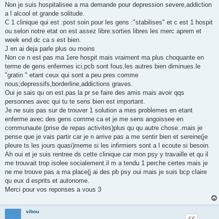
s
Non je suis hospitalisee a ma demande pour depression severe,addiction
a
g
a l alcool et grande solitude.
e
C 1 clinique qui est :post soin pour les gens :"stabilises" et c est 1 hospit
ou selon notre etat on est assez libre:sorties libres les merc aprem et
week end.dc ca s est bien.
J en ai deja parle plus ou moins
Non ce n est pas ma 1ere hospit mais vraiment ma plus choquante en
terme de gens enfermes ici,pcb sont fous,les autres bien diminues.le
"gratin " etant ceux qui sont a peu pres comme
nous;depressifs,borderline,addictions graves.
Oui je sais qu on est.pas la pr se faire des amis mais avoir qqs
personnes avec qui tu te sens bien est important.
Je ne suis pas sur de trouver 1 solution a mes problemes en etant
enferme avec des gens comme ca et je me sens angoissee en
communaute (prise de repas activites)plus qu qu autre chose..mais je
pense que je vais partir car je n arrive pas a me sentir bien et sereine(je
pleure ts les jours quasi)meme si les infirmiers sont a l ecoute si besoin.
Ah oui et je suis rentree ds cette clinique car mon psy y travaille et qu il
me trouvait trop isolee socialement.il m a tendu 1 perche certes mais je
ne me trouve pas a ma place(j ai des pb psy oui mais je suis bcp claire
qu eux d esprits et autonome.
Merci pour vos reponses a vous 3
vibou