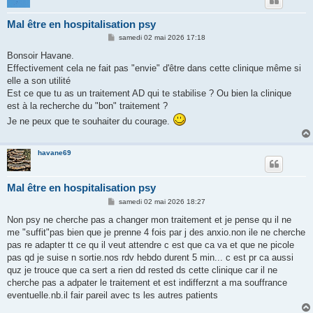
Mal être en hospitalisation psy
M
samedi 02 mai 2026 17:18
e
s
Bonsoir Havane.
s
Effectivement cela ne fait pas "envie" d'être dans cette clinique même si
a
g
elle a son utilité
e
Est ce que tu as un traitement AD qui te stabilise ? Ou bien la clinique
est à la recherche du "bon" traitement ?
Je ne peux que te souhaiter du courage.
havane69
Mal être en hospitalisation psy
M
samedi 02 mai 2026 18:27
e
s
Non psy ne cherche pas a changer mon traitement et je pense qu il ne
s
me "suffit"pas bien que je prenne 4 fois par j des anxio.non ile ne cherche
a
g
pas re adapter tt ce qu il veut attendre c est que ca va et que ne picole
e
pas qd je suise n sortie.nos rdv hebdo durent 5 min... c est pr ca aussi
quz je trouce que ca sert a rien dd rested ds cette clinique car il ne
cherche pas a adpater le traitement et est indifferznt a ma souffrance
eventuelle.nb.il fair pareil avec ts les autres patients