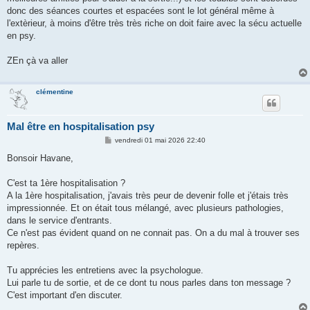
donc des séances courtes et espacées sont le lot général même à
l'extèrieur, à moins d'être très très riche on doit faire avec la sécu actuelle
en psy.
ZEn çà va aller
clémentine
Mal être en hospitalisation psy
M
vendredi 01 mai 2026 22:40
e
s
Bonsoir Havane,
s
a
g
C'est ta 1ère hospitalisation ?
e
A la 1ère hospitalisation, j'avais très peur de devenir folle et j'étais très
impressionnée. Et on était tous mélangé, avec plusieurs pathologies,
dans le service d'entrants.
Ce n'est pas évident quand on ne connait pas. On a du mal à trouver ses
repères.
Tu apprécies les entretiens avec la psychologue.
Lui parle tu de sortie, et de ce dont tu nous parles dans ton message ?
C'est important d'en discuter.