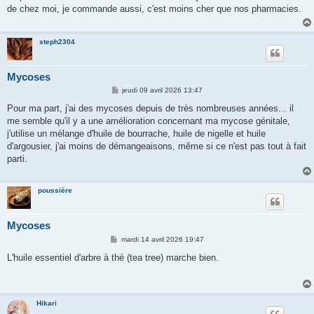
s
de chez moi, je commande aussi, c'est moins cher que nos pharmacies.
a
g
e
steph2304
Mycoses
M
jeudi 09 avril 2026 13:47
e
s
Pour ma part, j'ai des mycoses depuis de très nombreuses années... il
s
me semble qu'il y a une amélioration concernant ma mycose génitale,
a
g
j'utilise un mélange d'huile de bourrache, huile de nigelle et huile
e
d'argousier, j'ai moins de démangeaisons, même si ce n'est pas tout à fait
parti.
poussière
Mycoses
M
mardi 14 avril 2026 19:47
e
s
L'huile essentiel d'arbre à thé (tea tree) marche bien.
s
a
g
e
Hikari