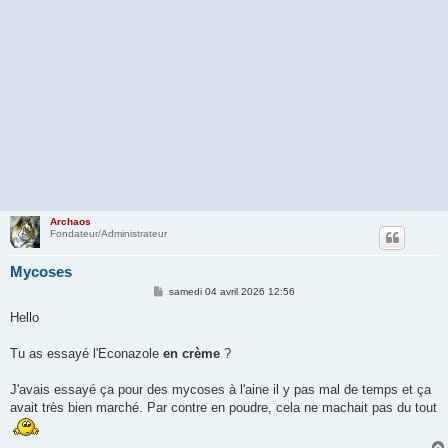
Archaos
Fondateur/Administrateur
Mycoses
M
samedi 04 avril 2026 12:56
e
s
Hello
s
a
g
Tu as essayé l'Econazole
en crème
?
e
J'avais essayé ça pour des mycoses à l'aine il y pas mal de temps et ça
avait très bien marché. Par contre en poudre, cela ne machait pas du tout