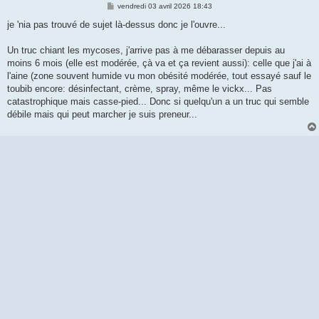
M
vendredi 03 avril 2026 18:43
e
s
je 'nia pas trouvé de sujet là-dessus donc je l'ouvre...
s
a
g
Un truc chiant les mycoses, j'arrive pas à me débarasser depuis au
e
moins 6 mois (elle est modérée, çà va et ça revient aussi): celle que j'ai à
l'aine (zone souvent humide vu mon obésité modérée, tout essayé sauf le
toubib encore: désinfectant, crème, spray, même le vickx... Pas
catastrophique mais casse-pied... Donc si quelqu'un a un truc qui semble
débile mais qui peut marcher je suis preneur...