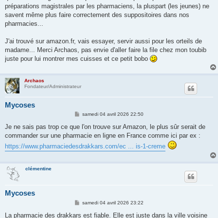
préparations magistrales par les pharmaciens, la pluspart (les jeunes) ne
savent même plus faire correctement des suppositoires dans nos
pharmacies...
J'ai trouvé sur amazon.fr, vais essayer, servir aussi pour les orteils de
madame... Merci Archaos, pas envie d'aller faire la file chez mon toubib
juste pour lui montrer mes cuisses et ce petit bobo
Archaos
Fondateur/Administrateur
Mycoses
M
samedi 04 avril 2026 22:50
e
s
Je ne sais pas trop ce que l'on trouve sur Amazon, le plus sûr serait de
s
commander sur une pharmacie en ligne en France comme ici par ex :
a
g
https://www.pharmaciedesdrakkars.com/ec ... is-1-creme
e
clémentine
Mycoses
M
samedi 04 avril 2026 23:22
e
s
La pharmacie des drakkars est fiable. Elle est juste dans la ville voisine