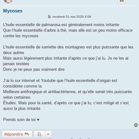
Mycoses
M
vendredi 01 mai 2026 4:06
e
s
L’huile essentielle de palmarosa est généralement moins irritante
s
Que l’huile essentielle d’arbre à thé, mais elle est un peu moins efficace
a
g
contre les mycoses
e
L’huile essentielle de sarriette des montagnes est plus puissante que les
deux autres
Mais aussi légèrement plus irritante d’après ce que j’ai lu. Je ne les ai
jamais testées
Donc je ne peux pas vraiment dire
J’ai lu sur internet et Youtube que l’huile essentielle d’origan est
considérée comme la
Meilleure antifongique et antibactérienne, et qu’elle serait très puissante
selon certaines
Études. Mais pour la santé, d’après ce que j’ai lu, c’est mitigé et c’est
aussi la plus irritante
Prends soin de toi ♥
Répondre