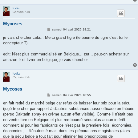
lodiz
Captain Kirk
Mycoses
M
samedi 04 avril 2026 18:21
e
s
je vais chercher cela... Merci grand tigre (le baume du tigre c'est toi le
s
concepteur ?)
a
g
e
edit: N'est plus commercialisé en Belgique... zut... peut-on acheter sur
amazon.fr et livrer en belgique, je vais chercher
lodiz
Captain Kirk
Mycoses
M
samedi 04 avril 2026 18:55
e
s
en fait retiré du marché belge car refus de baisser leur prix pour la sécu
s
(jugé trop cher par rapport à d'autres substances aussi efficace en théorie
a
g
(perso Daktarin spray en crème aucun effet visible). Comme il n'était pas
e
en vente libre en Belgique et plus remboursé sécu plus aucun intérêt
commercial pour les fabricants ce n'est pas la première fois, économies,
économies,... Réautorisé mais dans les préparations magistrales (alors
que la sécu belge a tout fait pour éliminer les prescriptions de