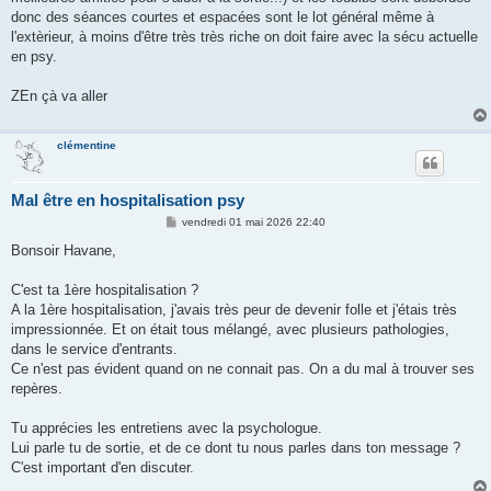
donc des séances courtes et espacées sont le lot général même à
l'extèrieur, à moins d'être très très riche on doit faire avec la sécu actuelle
en psy.
ZEn çà va aller
clémentine
Mal être en hospitalisation psy
M
vendredi 01 mai 2026 22:40
e
s
Bonsoir Havane,
s
a
g
C'est ta 1ère hospitalisation ?
e
A la 1ère hospitalisation, j'avais très peur de devenir folle et j'étais très
impressionnée. Et on était tous mélangé, avec plusieurs pathologies,
dans le service d'entrants.
Ce n'est pas évident quand on ne connait pas. On a du mal à trouver ses
repères.
Tu apprécies les entretiens avec la psychologue.
Lui parle tu de sortie, et de ce dont tu nous parles dans ton message ?
C'est important d'en discuter.