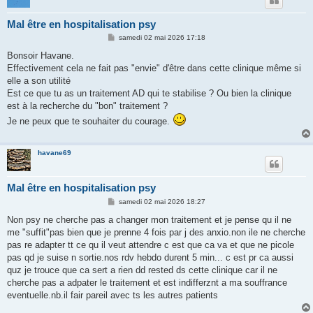
Mal être en hospitalisation psy
M
samedi 02 mai 2026 17:18
e
s
Bonsoir Havane.
s
Effectivement cela ne fait pas "envie" d'être dans cette clinique même si
a
g
elle a son utilité
e
Est ce que tu as un traitement AD qui te stabilise ? Ou bien la clinique
est à la recherche du "bon" traitement ?
Je ne peux que te souhaiter du courage.
havane69
Mal être en hospitalisation psy
M
samedi 02 mai 2026 18:27
e
s
Non psy ne cherche pas a changer mon traitement et je pense qu il ne
s
me "suffit"pas bien que je prenne 4 fois par j des anxio.non ile ne cherche
a
g
pas re adapter tt ce qu il veut attendre c est que ca va et que ne picole
e
pas qd je suise n sortie.nos rdv hebdo durent 5 min... c est pr ca aussi
quz je trouce que ca sert a rien dd rested ds cette clinique car il ne
cherche pas a adpater le traitement et est indifferznt a ma souffrance
eventuelle.nb.il fair pareil avec ts les autres patients