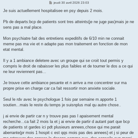
M
jeudi 30 avril 2026 23:03
e
s
Je suis actuellement hospitalisee en psy depuis 2 mois.
s
a
g
Pb de departs:bcp de patients sont tres atteints(je ne juge pas)mais je ne
e
sens pas a mal place.
Mon psychiatre fait des entretiens expeditifs de 6/10 min ne connait
meme pas ma vie et n adapte pas mon traitement en fonction de mon
etat mental.
Il y a 1 ambiance deletere avec un groupe qui se croit tout permis y
compris le droit de rabaisser les plus faibles et de tourner le dos a ce qui
ne leur reviennent pas...
Je trouve cette ambiance pesante et n arrive a me concentrer sur ma
propre prise en charge car ca fait ressortir mon anxiete sociale.
Seul le rdv avec le psychologue 1 fois par semaine m.apporte 1
soutien...mais le reste du temps je suisnplus mal qu autre chose..
j ai envie de partir car n y trouve pas pas l apaisement mental
recherche...ca fait 2 mois la et j ai envie de partir d autant part que bcp
de patients st gardes ici pdt plusieurs annees,chose qui me.parait
aberrante(pr mois 1 hospit c est qqs mois pas des annees) et j si peur de