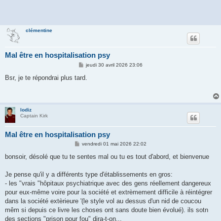
clémentine
Mal être en hospitalisation psy
M
jeudi 30 avril 2026 23:06
e
s
Bsr, je te répondrai plus tard.
s
a
g
e
lodiz
Captain Kirk
Mal être en hospitalisation psy
M
vendredi 01 mai 2026 22:02
e
s
bonsoir, désolé que tu te sentes mal ou tu es tout d'abord, et bienvenue
s
a
g
Je pense qu'il y a différents type d'établissements en gros:
e
- les "vrais "hôpitaux psychiatrique avec des gens réellement dangereux
pour eux-même voire pour la société et extrèmement difficile à réintégrer
dans la société extèrieure '(le style vol au dessus d'un nid de coucou
mêm si depuis ce livre les choses ont sans doute bien évolué). ils sotn
des sections "prison pour fou" dira-t-on...