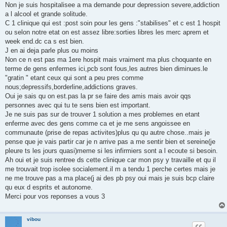
s
Non je suis hospitalisee a ma demande pour depression severe,addiction
a
g
a l alcool et grande solitude.
e
C 1 clinique qui est :post soin pour les gens :"stabilises" et c est 1 hospit
ou selon notre etat on est assez libre:sorties libres les merc aprem et
week end.dc ca s est bien.
J en ai deja parle plus ou moins
Non ce n est pas ma 1ere hospit mais vraiment ma plus choquante en
terme de gens enfermes ici,pcb sont fous,les autres bien diminues.le
"gratin " etant ceux qui sont a peu pres comme
nous;depressifs,borderline,addictions graves.
Oui je sais qu on est.pas la pr se faire des amis mais avoir qqs
personnes avec qui tu te sens bien est important.
Je ne suis pas sur de trouver 1 solution a mes problemes en etant
enferme avec des gens comme ca et je me sens angoissee en
communaute (prise de repas activites)plus qu qu autre chose..mais je
pense que je vais partir car je n arrive pas a me sentir bien et sereine(je
pleure ts les jours quasi)meme si les infirmiers sont a l ecoute si besoin.
Ah oui et je suis rentree ds cette clinique car mon psy y travaille et qu il
me trouvait trop isolee socialement.il m a tendu 1 perche certes mais je
ne me trouve pas a ma place(j ai des pb psy oui mais je suis bcp claire
qu eux d esprits et autonome.
Merci pour vos reponses a vous 3
vibou