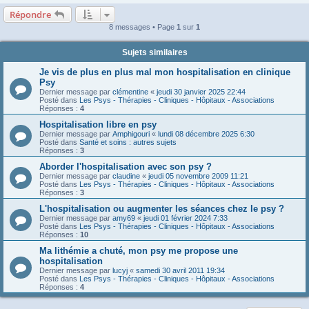
Répondre
8 messages • Page
1
sur
1
Sujets similaires
Je vis de plus en plus mal mon hospitalisation en clinique
Psy
Dernier message par
clémentine
«
jeudi 30 janvier 2025 22:44
Posté dans
Les Psys - Thérapies - Cliniques - Hôpitaux - Associations
Réponses :
4
Hospitalisation libre en psy
Dernier message par
Amphigouri
«
lundi 08 décembre 2025 6:30
Posté dans
Santé et soins : autres sujets
Réponses :
3
Aborder l'hospitalisation avec son psy ?
Dernier message par
claudine
«
jeudi 05 novembre 2009 11:21
Posté dans
Les Psys - Thérapies - Cliniques - Hôpitaux - Associations
Réponses :
3
L'hospitalisation ou augmenter les séances chez le psy ?
Dernier message par
amy69
«
jeudi 01 février 2024 7:33
Posté dans
Les Psys - Thérapies - Cliniques - Hôpitaux - Associations
Réponses :
10
Ma lithémie a chuté, mon psy me propose une
hospitalisation
Dernier message par
lucyj
«
samedi 30 avril 2011 19:34
Posté dans
Les Psys - Thérapies - Cliniques - Hôpitaux - Associations
Réponses :
4