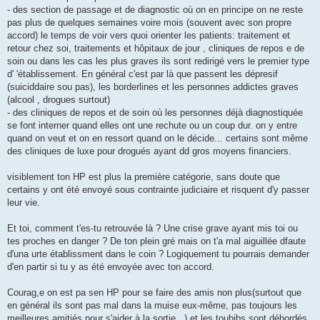
- des section de passage et de diagnostic où on en principe on ne reste
pas plus de quelques semaines voire mois (souvent avec son propre
accord) le temps de voir vers quoi orienter les patients: traitement et
retour chez soi, traitements et hôpitaux de jour , cliniques de repos e de
soin ou dans les cas les plus graves ils sont redirigé vers le premier type
d' 'établissement. En général c'est par là que passent les dépresif
(suiciddaire sou pas), les borderlines et les personnes addictes graves
(alcool , drogues surtout)
- des cliniques de repos et de soin où les personnes déjà diagnostiquée
se font interner quand elles ont une rechute ou un coup dur. on y entre
quand on veut et on en ressort quand on le décide... certains sont même
des cliniques de luxe pour drogués ayant dd gros moyens financiers.
visiblement ton HP est plus la première catégorie, sans doute que
certains y ont été envoyé sous contrainte judiciaire et risquent d'y passer
leur vie.
Et toi, comment t'es-tu retrouvée là ? Une crise grave ayant mis toi ou
tes proches en danger ? De ton plein gré mais on t'a mal aiguillée dfaute
d'una urte établissment dans le coin ? Logiquement tu pourrais demander
d'en partir si tu y as été envoyée avec ton accord.
Courag,e on est pa sen HP pour se faire des amis non plus(surtout que
en général ils sont pas mal dans la muise eux-même, pas toujours les
meilleures amitiés pour s'aider à la sortie...) et les toubibs sont débordés