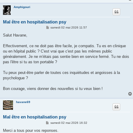
Amphigouri
Mal être en hospitalisation psy
M
samedi 02 mai 2026 11:57
e
s
Salut Havane,
s
a
g
Effectivement, ce ne doit pas être facile, je compatis. Tu es en clinique
e
ou en hôpital public ? C'est vrai que c'est pas les mêmes public
généralement. Je ne m'étais pas sentie bien en service fermé. Tu ne dois
pas l'être si tu as ton portable ?
Tu peux peut-être parler de toutes ces inquiétudes et angoisses à la
psychologue ?
Bon courage, viens donner des nouvelles si tu veux bien !
havane69
Mal être en hospitalisation psy
M
samedi 02 mai 2026 16:32
e
s
Merci a tous pour vos reponses.