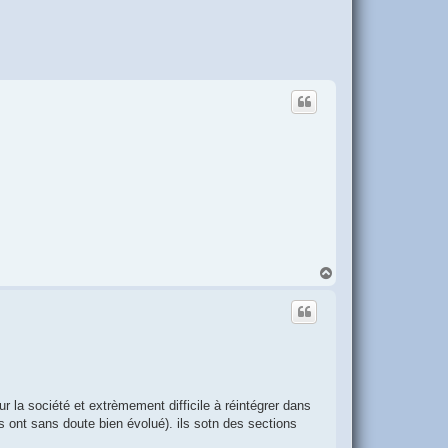
H
a
u
t
 la société et extrèmement difficile à réintégrer dans
s ont sans doute bien évolué). ils sotn des sections