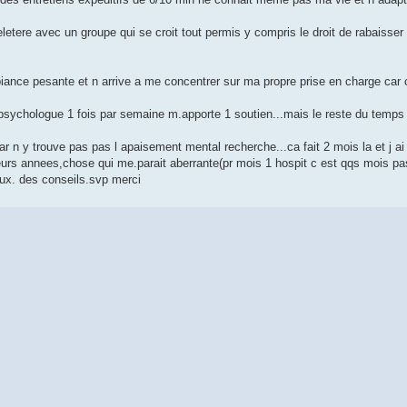
letere avec un groupe qui se croit tout permis y compris le droit de rabaisser l
iance pesante et n arrive a me concentrer sur ma propre prise en charge car ca
 psychologue 1 fois par semaine m.apporte 1 soutien...mais le reste du temps 
 car n y trouve pas pas l apaisement mental recherche...ca fait 2 mois la et j ai
ieurs annees,chose qui me.parait aberrante(pr mois 1 hospit c est qqs mois p
x. des conseils.svp merci