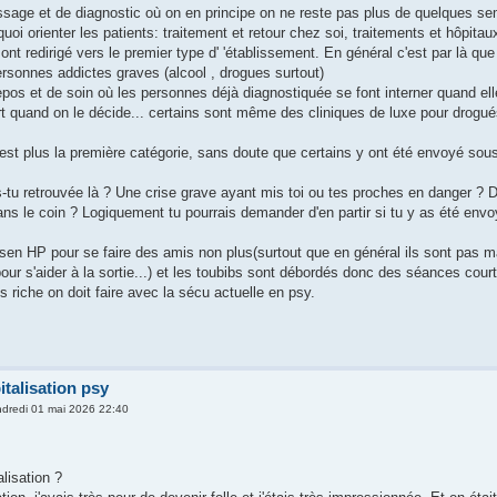
ssage et de diagnostic où on en principe on ne reste pas plus de quelques se
uoi orienter les patients: traitement et retour chez soi, traitements et hôpita
sont redirigé vers le premier type d' 'établissement. En général c'est par là qu
ersonnes addictes graves (alcool , drogues surtout)
repos et de soin où les personnes déjà diagnostiquée se font interner quand el
rt quand on le décide... certains sont même des cliniques de luxe pour drogu
st plus la première catégorie, sans doute que certains y ont été envoyé sous c
-tu retrouvée là ? Une crise grave ayant mis toi ou tes proches en danger ? De
ans le coin ? Logiquement tu pourrais demander d'en partir si tu y as été env
sen HP pour se faire des amis non plus(surtout que en général ils sont pas 
our s'aider à la sortie...) et les toubibs sont débordés donc des séances cour
ès riche on doit faire avec la sécu actuelle en psy.
italisation psy
dredi 01 mai 2026 22:40
alisation ?