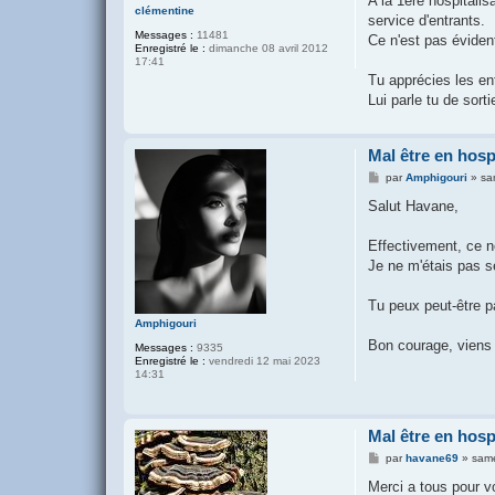
A la 1ère hospitalis
clémentine
service d'entrants.
Messages :
11481
Ce n'est pas éviden
Enregistré le :
dimanche 08 avril 2012
17:41
Tu apprécies les en
Lui parle tu de sort
Mal être en hosp
M
par
Amphigouri
»
sa
e
s
Salut Havane,
s
a
g
Effectivement, ce ne
e
Je ne m'étais pas se
Tu peux peut-être p
Amphigouri
Bon courage, viens 
Messages :
9335
Enregistré le :
vendredi 12 mai 2023
14:31
Mal être en hosp
M
par
havane69
»
same
e
s
Merci a tous pour v