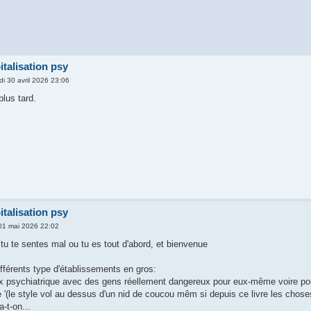
italisation psy
di 30 avril 2026 23:06
plus tard.
italisation psy
01 mai 2026 22:02
tu te sentes mal ou tu es tout d'abord, et bienvenue
ifférents type d'établissements en gros:
aux psychiatrique avec des gens réellement dangereux pour eux-même voire pour
e '(le style vol au dessus d'un nid de coucou mêm si depuis ce livre les chose
a-t-on...