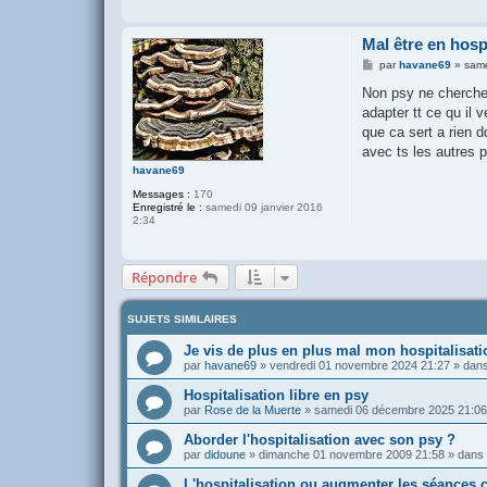
Mal être en hosp
M
par
havane69
»
same
e
s
Non psy ne cherche 
s
adapter tt ce qu il 
a
g
que ca sert a rien d
e
avec ts les autres p
havane69
Messages :
170
Enregistré le :
samedi 09 janvier 2016
2:34
Répondre
SUJETS SIMILAIRES
Je vis de plus en plus mal mon hospitalisati
par
havane69
»
vendredi 01 novembre 2024 21:27
» dan
Hospitalisation libre en psy
par
Rose de la Muerte
»
samedi 06 décembre 2025 21:06
Aborder l'hospitalisation avec son psy ?
par
didoune
»
dimanche 01 novembre 2009 21:58
» dans
L'hospitalisation ou augmenter les séances c