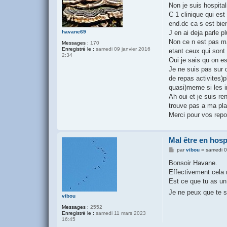
s
Non je suis hospita
a
g
C 1 clinique qui est
e
end.dc ca s est bie
J en ai deja parle p
havane69
Non ce n est pas ma
Messages :
170
Enregistré le :
samedi 09 janvier 2016
etant ceux qui sont
2:34
Oui je sais qu on e
Je ne suis pas sur
de repas activites)p
quasi)meme si les in
Ah oui et je suis re
trouve pas a ma pla
Merci pour vos rep
Mal être en hosp
M
par
vibou
»
samedi 0
e
s
Bonsoir Havane.
s
Effectivement cela n
a
g
Est ce que tu as un 
e
Je ne peux que te 
vibou
Messages :
2552
Enregistré le :
samedi 11 mars 2023
16:45