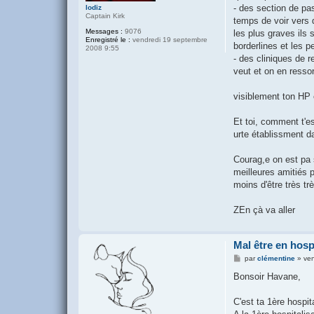
- des section de pa
lodiz
Captain Kirk
temps de voir vers q
Messages :
9076
les plus graves ils 
Enregistré le :
vendredi 19 septembre
borderlines et les p
2008 9:55
- des cliniques de 
veut et on en resso
visiblement ton HP e
Et toi, comment t'es
urte établissment d
Courag,e on est pa 
meilleures amitiés p
moins d'être très tr
ZEn çà va aller
Mal être en hosp
M
par
clémentine
»
ven
e
s
Bonsoir Havane,
s
a
g
C'est ta 1ère hospit
e