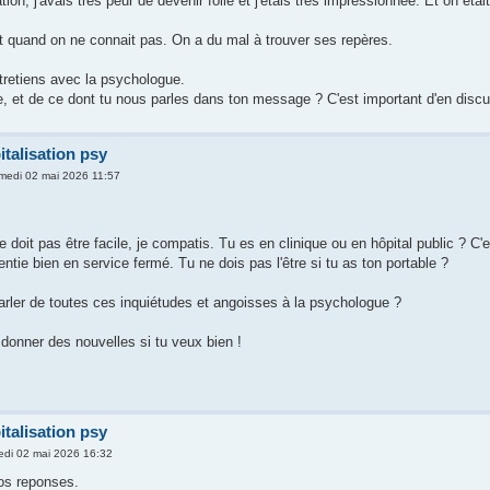
ation, j'avais très peur de devenir folle et j'étais très impressionnée. Et on ét
t quand on ne connait pas. On a du mal à trouver ses repères.
tretiens avec la psychologue.
ie, et de ce dont tu nous parles dans ton message ? C'est important d'en discu
italisation psy
medi 02 mai 2026 11:57
 doit pas être facile, je compatis. Tu es en clinique ou en hôpital public ? C
ntie bien en service fermé. Tu ne dois pas l'être si tu as ton portable ?
arler de toutes ces inquiétudes et angoisses à la psychologue ?
donner des nouvelles si tu veux bien !
italisation psy
di 02 mai 2026 16:32
os reponses.