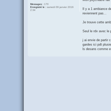
Messages :
170
Enregistré le :
samedi 09 janvier 2016
Il y a 1 ambiance de
2:34
reviennent pas...
Je trouve cette amb
Seul le rdv avec le
j ai envie de partir
gardes ici pdt plus
ls desans comme eu