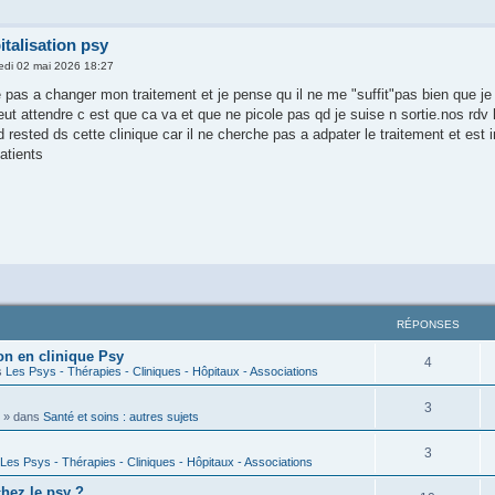
italisation psy
di 02 mai 2026 18:27
pas a changer mon traitement et je pense qu il ne me "suffit"pas bien que je 
veut attendre c est que ca va et que ne picole pas qd je suise n sortie.nos rdv
d rested ds cette clinique car il ne cherche pas a adpater le traitement et est in
atients
RÉPONSES
on en clinique Psy
4
s
Les Psys - Thérapies - Cliniques - Hôpitaux - Associations
3
» dans
Santé et soins : autres sujets
3
Les Psys - Thérapies - Cliniques - Hôpitaux - Associations
hez le psy ?