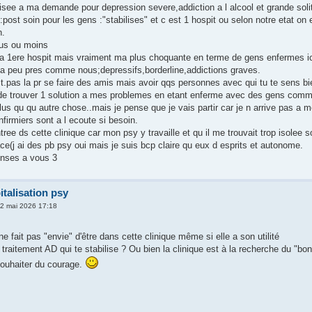
lisee a ma demande pour depression severe,addiction a l alcool et grande soli
 :post soin pour les gens :"stabilises" et c est 1 hospit ou selon notre etat on
n.
lus ou moins
 1ere hospit mais vraiment ma plus choquante en terme de gens enfermes ici,
 a peu pres comme nous;depressifs,borderline,addictions graves.
st.pas la pr se faire des amis mais avoir qqs personnes avec qui tu te sens bi
 de trouver 1 solution a mes problemes en etant enferme avec des gens com
lus qu qu autre chose..mais je pense que je vais partir car je n arrive pas a me
firmiers sont a l ecoute si besoin.
ntree ds cette clinique car mon psy y travaille et qu il me trouvait trop isole
ce(j ai des pb psy oui mais je suis bcp claire qu eux d esprits et autonome.
onses a vous 3
italisation psy
2 mai 2026 17:18
e fait pas "envie" d'être dans cette clinique même si elle a son utilité
traitement AD qui te stabilise ? Ou bien la clinique est à la recherche du "bon
souhaiter du courage.