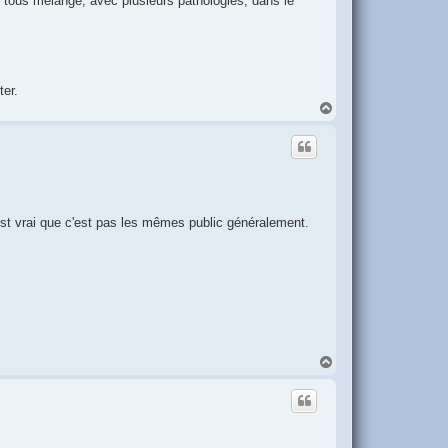
ait tous mélangé, avec plusieurs pathologies, dans le
ter.
H
a
u
t
'est vrai que c'est pas les mêmes public généralement.
H
a
u
t