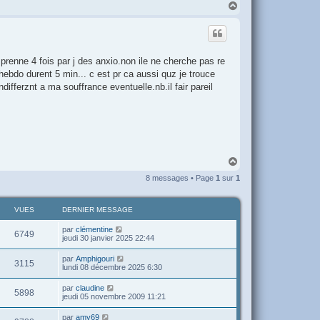
H
a
u
t
prenne 4 fois par j des anxio.non ile ne cherche pas re
 hebdo durent 5 min... c est pr ca aussi quz je trouce
differznt a ma souffrance eventuelle.nb.il fair pareil
H
a
8 messages • Page
1
sur
1
u
t
VUES
DERNIER MESSAGE
par
clémentine
6749
jeudi 30 janvier 2025 22:44
par
Amphigouri
3115
lundi 08 décembre 2025 6:30
par
claudine
5898
jeudi 05 novembre 2009 11:21
par
amy69