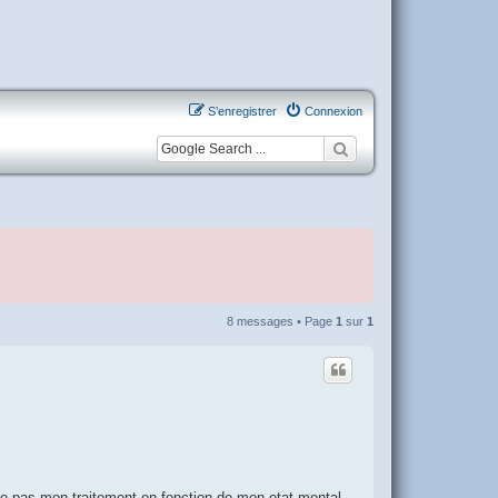
S’enregistrer
Connexion
8 messages • Page
1
sur
1
te pas mon traitement en fonction de mon etat mental.