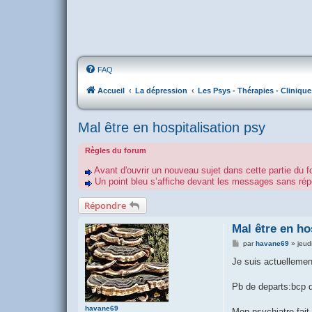
FAQ
Accueil
La dépression
Les Psys - Thérapies - Clinique
Mal être en hospitalisation psy
Règles du forum
Avant d'ouvrir un nouveau sujet dans cette partie du f
Un point bleu s’affiche devant les messages sans r
Répondre
Mal être en ho
M
par
havane69
»
jeud
e
s
Je suis actuellemen
s
a
g
Pb de departs:bcp d
e
havane69
Mon psychiatre fait