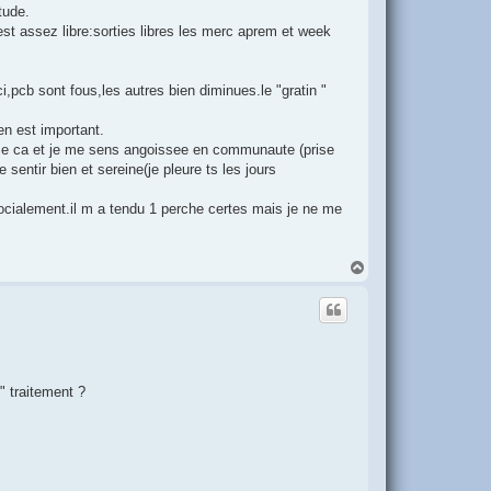
tude.
 est assez libre:sorties libres les merc aprem et week
pcb sont fous,les autres bien diminues.le "gratin "
en est important.
me ca et je me sens angoissee en communaute (prise
 sentir bien et sereine(je pleure ts les jours
e socialement.il m a tendu 1 perche certes mais je ne me
H
a
u
t
" traitement ?