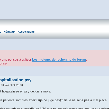
s - Hôpitaux - Associations
orum, pensez à utiliser
Les moteurs de recherche du forum
.
éponse
spitalisation psy
i 30 avril 2026 23:03
t hospitalisee en psy depuis 2 mois.
e patients sont tres atteints(je ne juge pas)mais je ne sens pas a mal place.
 des entretiens expeditifs de 6/10 min ne connait meme pas ma vie et n adap