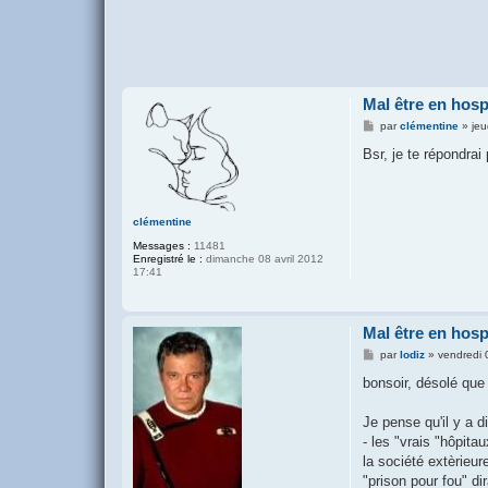
Mal être en hosp
M
par
clémentine
»
jeu
e
s
Bsr, je te répondrai 
s
a
g
e
clémentine
Messages :
11481
Enregistré le :
dimanche 08 avril 2012
17:41
Mal être en hosp
M
par
lodiz
»
vendredi 
e
s
bonsoir, désolé que 
s
a
g
Je pense qu'il y a d
e
- les "vrais "hôpit
la société extèrieur
"prison pour fou" dir