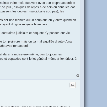
maines voire mois (souvent avec son propre accord) le
ux de jour , cliniques de repos e de soin ou dans les cas
e passent les dépresif (suiciddaire sou pas), les
les ont une rechute ou un coup dur. on y entre quand on
és ayant dd gros moyens financiers.
ontrainte judiciaire et risquent d'y passer leur vie.
 ton plein gré mais on t'a mal aiguillée dfaute d'una
oyée avec ton accord.
mal dans la muise eux-même, pas toujours les
tes et espacées sont le lot général même à l'extèrieur, à
H
a
u
t