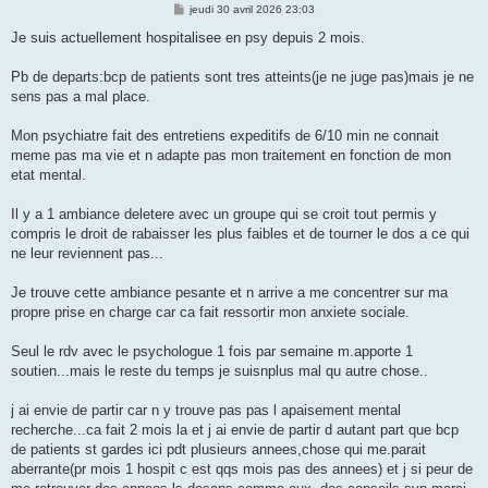
M
jeudi 30 avril 2026 23:03
e
s
Je suis actuellement hospitalisee en psy depuis 2 mois.
s
a
g
Pb de departs:bcp de patients sont tres atteints(je ne juge pas)mais je ne
e
sens pas a mal place.
Mon psychiatre fait des entretiens expeditifs de 6/10 min ne connait
meme pas ma vie et n adapte pas mon traitement en fonction de mon
etat mental.
Il y a 1 ambiance deletere avec un groupe qui se croit tout permis y
compris le droit de rabaisser les plus faibles et de tourner le dos a ce qui
ne leur reviennent pas...
Je trouve cette ambiance pesante et n arrive a me concentrer sur ma
propre prise en charge car ca fait ressortir mon anxiete sociale.
Seul le rdv avec le psychologue 1 fois par semaine m.apporte 1
soutien...mais le reste du temps je suisnplus mal qu autre chose..
j ai envie de partir car n y trouve pas pas l apaisement mental
recherche...ca fait 2 mois la et j ai envie de partir d autant part que bcp
de patients st gardes ici pdt plusieurs annees,chose qui me.parait
aberrante(pr mois 1 hospit c est qqs mois pas des annees) et j si peur de