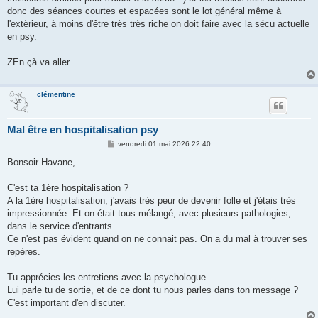
donc des séances courtes et espacées sont le lot général même à
l'extèrieur, à moins d'être très très riche on doit faire avec la sécu actuelle
en psy.
ZEn çà va aller
clémentine
Mal être en hospitalisation psy
M
vendredi 01 mai 2026 22:40
e
s
Bonsoir Havane,
s
a
g
C'est ta 1ère hospitalisation ?
e
A la 1ère hospitalisation, j'avais très peur de devenir folle et j'étais très
impressionnée. Et on était tous mélangé, avec plusieurs pathologies,
dans le service d'entrants.
Ce n'est pas évident quand on ne connait pas. On a du mal à trouver ses
repères.
Tu apprécies les entretiens avec la psychologue.
Lui parle tu de sortie, et de ce dont tu nous parles dans ton message ?
C'est important d'en discuter.