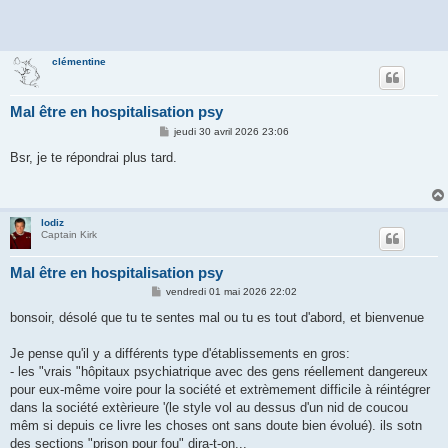
clémentine
Mal être en hospitalisation psy
M
jeudi 30 avril 2026 23:06
e
s
Bsr, je te répondrai plus tard.
s
a
g
e
lodiz
Captain Kirk
Mal être en hospitalisation psy
M
vendredi 01 mai 2026 22:02
e
s
bonsoir, désolé que tu te sentes mal ou tu es tout d'abord, et bienvenue
s
a
g
Je pense qu'il y a différents type d'établissements en gros:
e
- les "vrais "hôpitaux psychiatrique avec des gens réellement dangereux
pour eux-même voire pour la société et extrèmement difficile à réintégrer
dans la société extèrieure '(le style vol au dessus d'un nid de coucou
mêm si depuis ce livre les choses ont sans doute bien évolué). ils sotn
des sections "prison pour fou" dira-t-on...