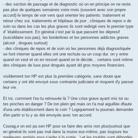
- des section de passage et de diagnostic où on en principe on ne reste
pas plus de quelques semaines voire mois (souvent avec son propre
accord) le temps de voir vers quoi orienter les patients: traitement et
retour chez soi, traitements et hôpitaux de jour , cliniques de repos e de
soin ou dans les cas les plus graves ils sont redirigé vers le premier type
d' 'établissement. En général c'est par là que passent les dépresif
(suiciddaire sou pas), les borderlines et les personnes addictes graves
(alcool , drogues surtout)
- des cliniques de repos et de soin où les personnes déjà diagnostiquée
se font interner quand elles ont une rechute ou un coup dur. on y entre
quand on veut et on en ressort quand on le décide... certains sont même
des cliniques de luxe pour drogués ayant dd gros moyens financiers.
visiblement ton HP est plus la première catégorie, sans doute que
certains y ont été envoyé sous contrainte judiciaire et risquent d'y passer
leur vie.
Et toi, comment t'es-tu retrouvée là ? Une crise grave ayant mis toi ou
tes proches en danger ? De ton plein gré mais on t'a mal aiguillée dfaute
d'una urte établissment dans le coin ? Logiquement tu pourrais demander
d'en partir si tu y as été envoyée avec ton accord.
Courag,e on est pa sen HP pour se faire des amis non plus(surtout que
en général ils sont pas mal dans la muise eux-même, pas toujours les
meilleures amitiés pour s'aider à la sortie...) et les toubibs sont débordés