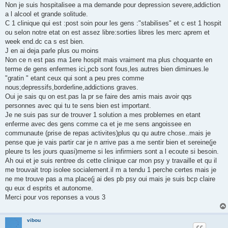
s
Non je suis hospitalisee a ma demande pour depression severe,addiction
a
g
a l alcool et grande solitude.
e
C 1 clinique qui est :post soin pour les gens :"stabilises" et c est 1 hospit
ou selon notre etat on est assez libre:sorties libres les merc aprem et
week end.dc ca s est bien.
J en ai deja parle plus ou moins
Non ce n est pas ma 1ere hospit mais vraiment ma plus choquante en
terme de gens enfermes ici,pcb sont fous,les autres bien diminues.le
"gratin " etant ceux qui sont a peu pres comme
nous;depressifs,borderline,addictions graves.
Oui je sais qu on est.pas la pr se faire des amis mais avoir qqs
personnes avec qui tu te sens bien est important.
Je ne suis pas sur de trouver 1 solution a mes problemes en etant
enferme avec des gens comme ca et je me sens angoissee en
communaute (prise de repas activites)plus qu qu autre chose..mais je
pense que je vais partir car je n arrive pas a me sentir bien et sereine(je
pleure ts les jours quasi)meme si les infirmiers sont a l ecoute si besoin.
Ah oui et je suis rentree ds cette clinique car mon psy y travaille et qu il
me trouvait trop isolee socialement.il m a tendu 1 perche certes mais je
ne me trouve pas a ma place(j ai des pb psy oui mais je suis bcp claire
qu eux d esprits et autonome.
Merci pour vos reponses a vous 3
vibou