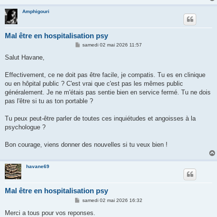
Amphigouri
Mal être en hospitalisation psy
M
samedi 02 mai 2026 11:57
e
s
Salut Havane,
s
a
g
Effectivement, ce ne doit pas être facile, je compatis. Tu es en clinique
e
ou en hôpital public ? C'est vrai que c'est pas les mêmes public
généralement. Je ne m'étais pas sentie bien en service fermé. Tu ne dois
pas l'être si tu as ton portable ?
Tu peux peut-être parler de toutes ces inquiétudes et angoisses à la
psychologue ?
Bon courage, viens donner des nouvelles si tu veux bien !
havane69
Mal être en hospitalisation psy
M
samedi 02 mai 2026 16:32
e
s
Merci a tous pour vos reponses.