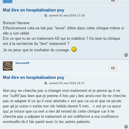
Mal être en hospitalisation psy
M
samedi 02 mai 2026 17:18
e
s
Bonsoir Havane.
s
Effectivement cela ne fait pas "envie" d'être dans cette clinique même si
a
g
elle a son utilité
e
Est ce que tu as un traitement AD qui te stabilise ? Ou bien la clinique
est à la recherche du "bon" traitement ?
Je ne peux que te souhaiter du courage.
havane69
Mal être en hospitalisation psy
M
samedi 02 mai 2026 18:27
e
s
Non psy ne cherche pas a changer mon traitement et je pense qu il ne
s
me "suffit"pas bien que je prenne 4 fois par j des anxio.non ile ne cherche
a
g
pas re adapter tt ce qu il veut attendre c est que ca va et que ne picole
e
pas qd je suise n sortie.nos rdv hebdo durent 5 min... c est pr ca aussi
quz je trouce que ca sert a rien dd rested ds cette clinique car il ne
cherche pas a adpater le traitement et est indifferznt a ma souffrance
eventuelle.nb.il fair pareil avec ts les autres patients