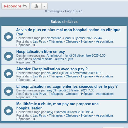
Répondre
8 messages • Page
1
sur
1
Sujets similaires
Je vis de plus en plus mal mon hospitalisation en clinique
Psy
Dernier message par
clémentine
«
jeudi 30 janvier 2025 22:44
Posté dans
Les Psys - Thérapies - Cliniques - Hôpitaux - Associations
Réponses :
4
Hospitalisation libre en psy
Dernier message par
Amphigouri
«
lundi 08 décembre 2025 6:30
Posté dans
Santé et soins : autres sujets
Réponses :
3
Aborder l'hospitalisation avec son psy ?
Dernier message par
claudine
«
jeudi 05 novembre 2009 11:21
Posté dans
Les Psys - Thérapies - Cliniques - Hôpitaux - Associations
Réponses :
3
L'hospitalisation ou augmenter les séances chez le psy ?
Dernier message par
amy69
«
jeudi 01 février 2024 7:33
Posté dans
Les Psys - Thérapies - Cliniques - Hôpitaux - Associations
Réponses :
10
Ma lithémie a chuté, mon psy me propose une
hospitalisation
Dernier message par
lucyj
«
samedi 30 avril 2011 19:34
Posté dans
Les Psys - Thérapies - Cliniques - Hôpitaux - Associations
Réponses :
4