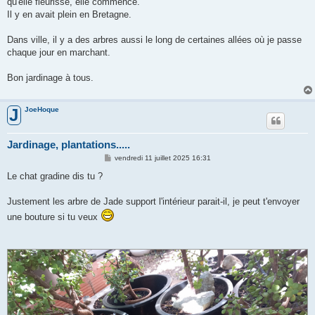
qu'elle fleurisse, elle commence.
Il y en avait plein en Bretagne.
Dans ville, il y a des arbres aussi le long de certaines allées où je passe
chaque jour en marchant.
Bon jardinage à tous.
JoeHoque
J
Jardinage, plantations.....
M
vendredi 11 juillet 2025 16:31
e
s
Le chat gradine dis tu ?
s
a
g
Justement les arbre de Jade support l'intérieur parait-il, je peut t'envoyer
e
une bouture si tu veux