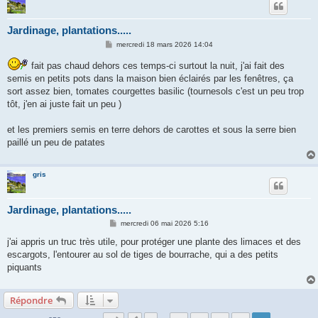
Jardinage, plantations.....
M
mercredi 18 mars 2026 14:04
e
s
fait pas chaud dehors ces temps-ci surtout la nuit, j'ai fait des
s
semis en petits pots dans la maison bien éclairés par les fenêtres, ça
a
g
sort assez bien, tomates courgettes basilic (tournesols c'est un peu trop
e
tôt, j'en ai juste fait un peu )
et les premiers semis en terre dehors de carottes et sous la serre bien
paillé un peu de patates
gris
Jardinage, plantations.....
M
mercredi 06 mai 2026 5:16
e
s
j'ai appris un truc très utile, pour protéger une plante des limaces et des
s
escargots, l'entourer au sol de tiges de bourrache, qui a des petits
a
g
piquants
e
Répondre