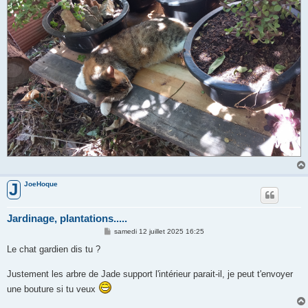
JoeHoque
J
Jardinage, plantations.....
M
samedi 12 juillet 2025 16:25
e
s
Le chat gardien dis tu ?
s
a
g
Justement les arbre de Jade support l'intérieur parait-il, je peut t'envoyer
e
une bouture si tu veux