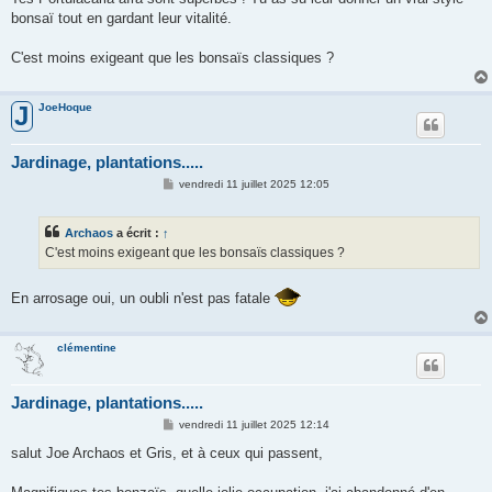
bonsaï tout en gardant leur vitalité.
C'est moins exigeant que les bonsaïs classiques ?
JoeHoque
J
Jardinage, plantations.....
M
vendredi 11 juillet 2025 12:05
e
s
s
Archaos
a écrit :
↑
a
g
C'est moins exigeant que les bonsaïs classiques ?
e
En arrosage oui, un oubli n'est pas fatale
clémentine
Jardinage, plantations.....
M
vendredi 11 juillet 2025 12:14
e
s
salut Joe Archaos et Gris, et à ceux qui passent,
s
a
g