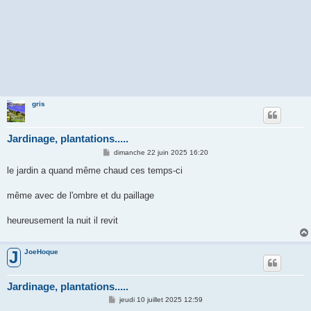
gris
Jardinage, plantations.....
M
dimanche 22 juin 2025 16:20
e
s
le jardin a quand même chaud ces temps-ci
s
a
g
même avec de l'ombre et du paillage
e
heureusement la nuit il revit
JoeHoque
J
Jardinage, plantations.....
M
jeudi 10 juillet 2025 12:59
e