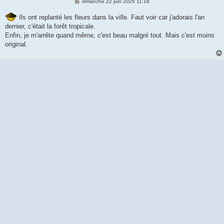
M
dimanche 22 juin 2025 11:18
e
s
Ils ont replanté les fleurs dans la ville. Faut voir car j'adorais l'an
s
a
dernier, c'était la forêt tropicale.
g
Enfin, je m'arrête quand même, c'est beau malgré tout. Mais c'est moins
e
original.