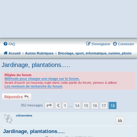
FAQ
S’enregistrer
Connexion
Accueil
Autres Rubriques
Bricolage, sport, informatique, cuisine, photo
Jardinage, plantations.....
Règles du forum
Méthode pour charger une image sur le forum.
Avant d'ouvrir un nouveau sujet dans cette partie du forum, pensez à utiliser
Les moteurs de recherche du forum
.
Répondre
Page
18
sur
18
1
14
15
16
17
18
Précédente
352 messages
…
clémentine
Jardinage, plantations.....