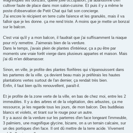
Magnifiques tes bonzaïs, quelle jolie occupation, j'ai abandonné d'en
e
cultiver faute de place dans mon salon-cuisine. Et puis il y a même le
poste d'observation de Petit Chat qui fait son concierge.
J'ai encore le récipient en terre cuite faïence et les granulés, mais il va
falloir que je les donne. ça me rend triste. A moins que je mette un bonzaï
sur le balcon.
C'est vrai qu'il y a mon balcon, il faudrait que j'ai suffisamment la niaque
pour m'y remettre. J'aimerais bien de la verdure.
Dans le temps, j'avais plein de plantes d'intérieur, ça a pu être par
moments une vraie forêt vierge dans plusieurs appartes et maison. Mais
j'ai dû m'en débarrasser.
Sinon, en ville, je profite des plantes florifères qui s'épanouissent dans
les parterres de la ville. ça devient beau mais je préférais les hautes
plantations vertes surtout de l'an dernier, ça rendait très bien.
Enfin, il faut bien qu'ils renouvellent, paraît-il.
Et je profite de la zone verte de la ville, en bas de chez moi, entre les 2
immeubles. Il y a des arbres et de la végétation, des arbustes, ça me
ressource, je les regarde tous les jours, de mon balcon. Des buddleias
blancs et violets, et tirant sur le rouge pour un autre.
Il y a aussi de la verdure sur les parterres d'en face longeant l'immeuble,
3 palmiers, une magnifique glycine, bizarre, on a un terrain calcaire, sur
un des portiques d'en face. Il ont dû mettre de la terre acide. Vivement