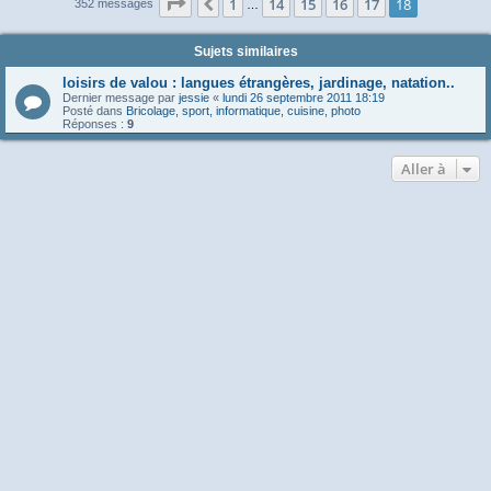
Page
18
sur
18
1
14
15
16
17
18
Précédente
352 messages
…
Sujets similaires
loisirs de valou : langues étrangères, jardinage, natation..
Dernier message par
jessie
«
lundi 26 septembre 2011 18:19
Posté dans
Bricolage, sport, informatique, cuisine, photo
Réponses :
9
Aller à