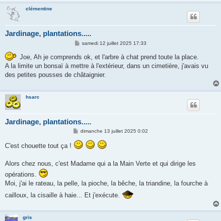
clémentine
Jardinage, plantations.....
M
samedi 12 juillet 2025 17:33
e
s
Joe, Ah je comprends ok, et l'arbre à chat prend toute la place.
s
A la limite un bonsaï à mettre à l'extérieur, dans un cimetière, j'avais vu
a
g
des petites pousses de châtaignier.
e
hsarc
Jardinage, plantations.....
M
dimanche 13 juillet 2025 0:02
e
s
C'est chouette tout ça !
s
a
g
Alors chez nous, c'est Madame qui a la Main Verte et qui dirige les
e
opérations.
Moi, j'ai le rateau, la pelle, la pioche, la bêche, la triandine, la fourche à
cailloux, la cisaille à haie... Et j'exécute.
gris