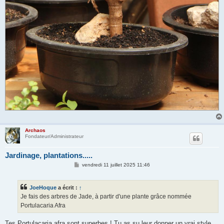
Archaos
Fondateur/Administrateur
Jardinage, plantations.....
M
vendredi 11 juillet 2025 11:46
e
s
s
JoeHoque
a écrit :
↑
a
g
Je fais des arbres de Jade, à partir d'une plante grâce nommée
e
Portulacaria Afra
Tes Portulacaria afra sont superbes ! Tu as su leur donner un vrai style