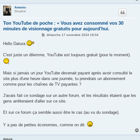
Antonio
Gruyère
Ton YouTube de poche : « Vous avez consommé vos 30
minutes de visionnage gratuits pour aujourd'hui.
M
dimanche 17 novembre 2024 19:04
e
s
Hello Datura
s
a
g
C'est juste un dilemme, YouTube est toujours gratuit (pour le moment).
e
Mais si jamais un jour YouTube devenait payant après avoir consulté le
site plus d'une heure dans une journée, tu prendrais un abonnement
comme pour les chaînes de TV payantes ?
J'avais fait ce sondage sur un autre forum, et les résultats étaient que les
gens arrêteraient d'aller sur ce site.
Et sur ce forum ça semble aussi être le cas (au vu du sondage).
Y a pas de petites économies, comme on dit.
datura