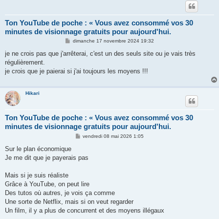
Ton YouTube de poche : « Vous avez consommé vos 30
minutes de visionnage gratuits pour aujourd'hui.
M
dimanche 17 novembre 2024 19:32
e
s
je ne crois pas que j'arrêterai, c'est un des seuls site ou je vais très
s
régulièrement.
a
g
je crois que je paierai si j'ai toujours les moyens !!!
e
Hikari
Ton YouTube de poche : « Vous avez consommé vos 30
minutes de visionnage gratuits pour aujourd'hui.
M
vendredi 08 mai 2026 1:05
e
s
Sur le plan économique
s
Je me dit que je payerais pas
a
g
e
Mais si je suis réaliste
Grâce à YouTube, on peut lire
Des tutos où autres, je vois ça comme
Une sorte de Netflix, mais si on veut regarder
Un film, il y a plus de concurrent et des moyens illégaux