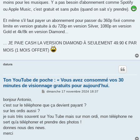
moins pour les musiques. Y a pas besoin d'abonnement comme Spotify
ou Apple Music, c'est gratuit et sans pubs (quand on sait s'y prendre).
Et même s'il faut payer un abonnement pour passer du 360p fixé comme
limite en version gratuite à du 720p en version Silver, 1080p en version
Gold et 4k/8k en version Diamond...
... JE PAIE CASH LA VERSION DIAMOND À SEULEMENT 49.90 € PAR
MOIS (1 MOIS OFFERT)
datura
Ton YouTube de poche : « Vous avez consommé vos 30
minutes de visionnage gratuits pour aujourd'hui.
M
dimanche 17 novembre 2024 18:37
e
s
bonjour Antonio,
s
c'est sur le téléphone que ça devient payant ?
a
g
sur les ordis aussi ?
e
je suis très souvent sur You Tube mais sur mon ordi, mon téléphone ne
sert qu'a téléphoner et prendre des photos !
donnes nous des news.
merci