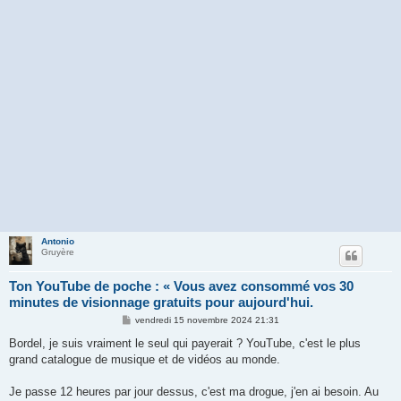
Antonio
Gruyère
Ton YouTube de poche : « Vous avez consommé vos 30
minutes de visionnage gratuits pour aujourd'hui.
M
vendredi 15 novembre 2024 21:31
e
s
Bordel, je suis vraiment le seul qui payerait ? YouTube, c'est le plus
s
grand catalogue de musique et de vidéos au monde.
a
g
e
Je passe 12 heures par jour dessus, c'est ma drogue, j'en ai besoin. Au