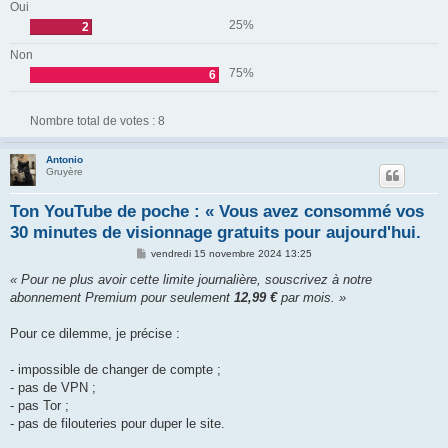
Oui
25%
2
Non
75%
6
Nombre total de votes :
8
Antonio
Gruyère
Ton YouTube de poche : « Vous avez consommé vos
30 minutes de visionnage gratuits pour aujourd'hui.
M
vendredi 15 novembre 2024 13:25
e
s
« Pour ne plus avoir cette limite journalière, souscrivez à notre
s
abonnement Premium pour seulement
12,99 €
par mois. »
a
g
e
Pour ce dilemme, je précise :
- impossible de changer de compte ;
- pas de VPN ;
- pas Tor ;
- pas de filouteries pour duper le site.