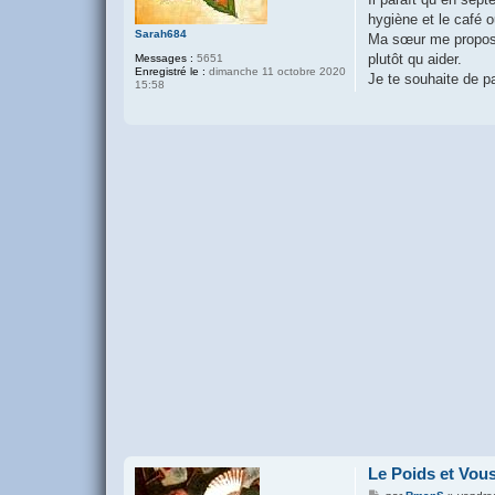
hygiène et le café 
Sarah684
Ma sœur me propose 
plutôt qu aider.
Messages :
5651
Enregistré le :
dimanche 11 octobre 2020
Je te souhaite de 
15:58
Le Poids et Vou
M