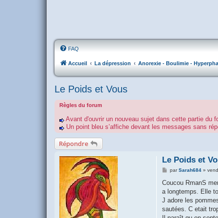
FAQ
Accueil
La dépression
Anorexie - Boulimie - Hyperpha
Le Poids et Vous
Règles du forum
Avant d'ouvrir un nouveau sujet dans cette partie du f
Un point bleu s’affiche devant les messages sans r
Répondre
Le Poids et V
M
par
Sarah684
»
vend
e
s
Coucou RmanS merci 
s
a longtemps. Elle to
a
g
J adore les pommes 
e
sautées. C etait tro
Il paraît qu en sep