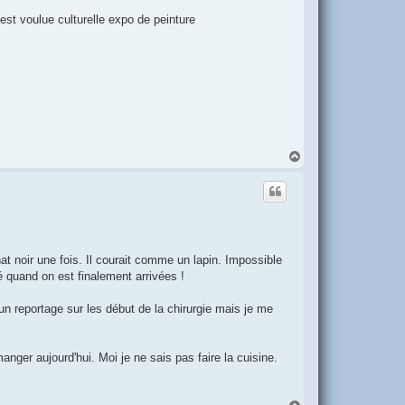
est voulue culturelle expo de peinture
H
a
u
t
hat noir une fois. Il courait comme un lapin. Impossible
ré quand on est finalement arrivées !
un reportage sur les début de la chirurgie mais je me
nger aujourd'hui. Moi je ne sais pas faire la cuisine.
H