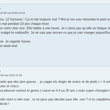
s
di 09 mai 2026 10:34
12 fractures ! Ça te fait toujours mal ? Moi je me suis retournée le pied une 
eu mal pendant 10 ans chaque hiver.
r vient chez moi. Elle habite à une heure. Je n aime pas qu elle se fatigue n
i malgré la malbouffe. Je ne sais pas encore ce que je vais manger aujourd'hui
ne. Je regarde Seven.
bon week-end.
s
 09 mai 2026 22:46
 parle que des plus graves .. je zappe els doigts de mains et de pieds ) + 6 e
hutes et chocs
l va pleuvoir surtout le genou ( cassé en 4 il ya 20 ans ) mais super chirurgi
lle vient si elle veut ..tu ne peux pas décider pour elle .non ? ni la culpabilise
icité !