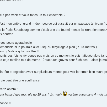
di 08 mai 2026 23:23
peut pas venir et vous faites un tour ensemble ?
'est mon arrière- grand -mère , sourde qui passait sur un passage à niveau ( e
s le Paris Strasbourg comme c'était une tite fourmi menue ils n'ont rien retr
 souffert ....
i ces peurs agoraphobie
emandais si je pourrais aller jusqu'au recyclage à pied ( à 100mètres )
is qu'est-ce qu'on souffre !!
ts des fois je n'y pense pas mais en ce moment je suis fatiguée alors j'ai 
is et je totalise tout de même 12 fractures graves pour 3 chutes .. alors je 
er la tête et regarder avant sur plusieurs mètres pour voir le terrain bien avant 
vie peut être une souffrance
cette aprèm :
n par hasard que mon fils de 19 ans ( dix neuf)
va être papa dans 4 mois ..il
monde !!