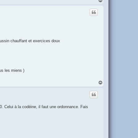
a
u
t
ussin chauffant et exercices doux
plus les miens )
H
a
u
t
 Celui à la codéine, il faut une ordonnance. Fais