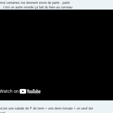
s moi certaines me donnent envie de partir ..partir
.. c'est un autre monde ça fait du bien au cerveau
encore une salade de P de terre + une demi tomate + un oeuf dur
cool