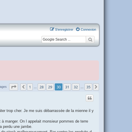
S’enregistrer
Connexion
Page
30
sur
35
1
28
29
30
31
32
35
Précédente
Suivante
sages
…
…
er trop cher. Je me suis débarrassée de la mienne il y
nt à manger. On l appelait monsieur pommes de terre
l a perdu une jambe.
re de stock malheureusement. Par contre les produits d