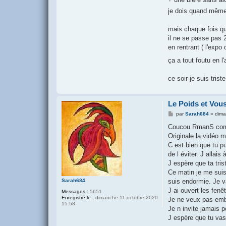
je dois quand même 
mais chaque fois q
il ne se passe pas 
en rentrant ( l'expo
ça a tout foutu en l'
ce soir je suis tris
Le Poids et Vou
M
par
Sarah684
»
dima
e
s
Coucou RmanS comme
s
Originale la vidéo m
a
g
C est bien que tu pu
e
de l éviter. J allai
J espère que ta tri
Ce matin je me suis 
suis endormie. Je v
Sarah684
J ai ouvert les fenêt
Messages :
5651
Enregistré le :
dimanche 11 octobre 2020
Je ne veux pas embê
15:58
Je n invite jamais p
J espère que tu va