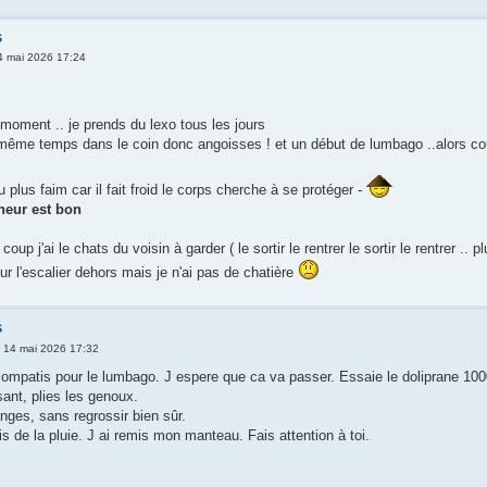
s
14 mai 2026 17:24
 moment .. je prends du lexo tous les jours
même temps dans le coin donc angoisses ! et un début de lumbago ..alors co
u plus faim car il fait froid le corps cherche à se protéger -
heur est bon
coup j'ai le chats du voisin à garder ( le sortir le rentrer le sortir le rentrer .. 
r l'escalier dehors mais je n'ai pas de chatière
s
i 14 mai 2026 17:32
patis pour le lumbago. J espere que ca va passer. Essaie le doliprane 1000.
sant, plies les genoux.
nges, sans regrossir bien sûr.
s de la pluie. J ai remis mon manteau. Fais attention à toi.