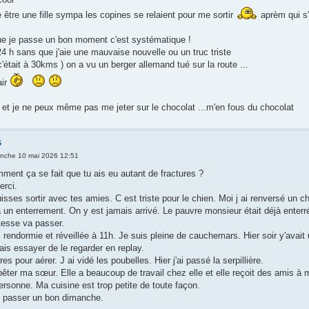
être une fille sympa les copines se relaient pour me sortir
aprèm qui s'
ue je passe un bon moment c'est systématique !
24 h sans que j'aie une mauvaise nouvelle ou un truc triste
 c'était à 30kms ) on a vu un berger allemand tué sur la route ...
air
te et je ne peux même pas me jeter sur le chocolat ...m'en fous du chocolat
s
nche 10 mai 2026 12:51
nt ça se fait que tu ais eu autant de fractures ?
erci.
isses sortir avec tes amies. C est triste pour le chien. Moi j ai renversé un c
s à un enterrement. On y est jamais arrivé. Le pauvre monsieur était déjà enter
stesse va passer.
rendormie et réveillée à 11h. Je suis pleine de cauchemars. Hier soir y'avait 
ais essayer de le regarder en replay.
res pour aérer. J ai vidé les poubelles. Hier j'ai passé la serpillière.
ter ma sœur. Elle a beaucoup de travail chez elle et elle reçoit des amis à ma
ersonne. Ma cuisine est trop petite de toute façon.
s passer un bon dimanche.