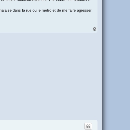
alaise dans la rue ou le métro et de me faire agresser
H
a
u
t