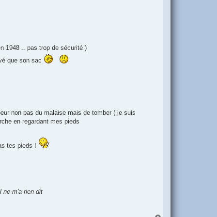
n 1948 .. pas trop de sécurité )
ouvé que son sac
peur non pas du malaise mais de tomber ( je suis
marche en regardant mes pieds
pas tes pieds !
 ne m'a rien dit
H