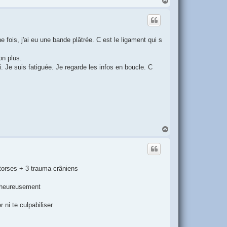
a
u
t
fois, j'ai eu une bande plâtrée. C est le ligament qui s
on plus.
. Je suis fatiguée. Je regarde les infos en boucle. C
H
a
u
t
ntorses + 3 trauma crâniens
en heureusement
r ni te culpabiliser