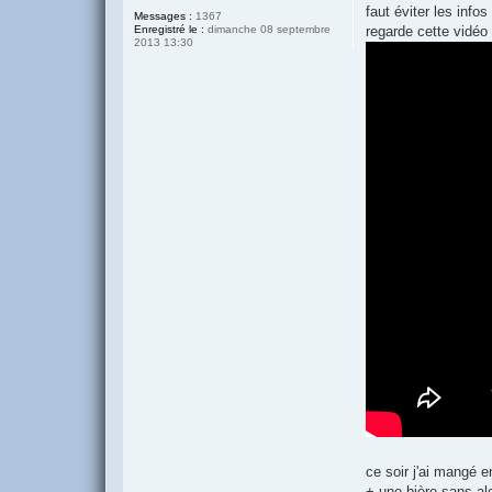
faut éviter les info
Messages :
1367
Enregistré le :
dimanche 08 septembre
regarde cette vidéo 
2013 13:30
ce soir j'ai mangé 
+ une bière sans al