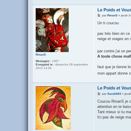
Le Poids et Vou
M
par
RmanS
»
jeudi 
e
s
Un ti coucou
s
a
g
pas très bien en ce
e
neige et orages en 
par contre j'ai un pe
RmanS
A toute chose mal
Messages :
1367
Enregistré le :
dimanche 08 septembre
faut que je tienne le 
2013 13:30
mon appart donne su
Le Poids et Vou
M
par
Sarah684
»
jeud
e
s
Coucou RmanS je com
s
attention en te bais
a
g
Tant mieux si tu ma
e
Ici pas de neige mai