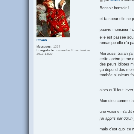
par
RmanS
»
vendre
e
s
Bonsoir bonsoir !
s
a
g
et ta soeur elle ne 
e
pauvre monsieur ! c
elle est passée sou
RmanS
remarque elle n'a pas
Messages :
1367
Enregistré le :
dimanche 08 septembre
Moi aussi Sarah j'a
2013 13:30
cette aprèm je me d
des peurs idiotes ma
ça dépend des momen
tombée plusieurs fo
alors qu'il faut lev
Mon dieu comme la 
une voisine m'a dit 
j'ai appris par qq'u
mais c'est quoi ce 