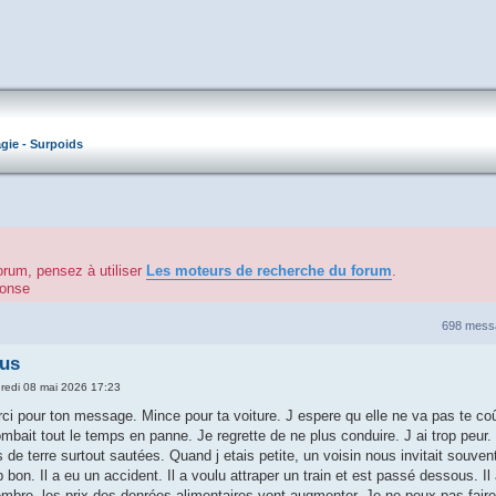
gie - Surpoids
orum, pensez à utiliser
Les moteurs de recherche du forum
.
éponse
698 mes
ous
redi 08 mai 2026 17:23
pour ton message. Mince pour ta voiture. J espere qu elle ne va pas te coût
mbait tout le temps en panne. Je regrette de ne plus conduire. J ai trop peur.
de terre surtout sautées. Quand j etais petite, un voisin nous invitait souve
p bon. Il a eu un accident. Il a voulu attraper un train et est passé dessous. I
tembre, les prix des denrées alimentaires vont augmenter. Je ne peux pas fai