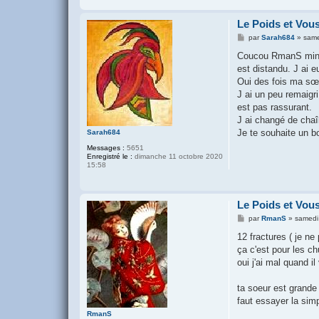
Le Poids et Vou
M
par
Sarah684
»
same
e
s
Coucou RmanS mince, 
s
est distandu. J ai 
a
g
Oui des fois ma sœu
e
J ai un peu remaigr
est pas rassurant.
J ai changé de chaî
Je te souhaite un 
Sarah684
Messages :
5651
Enregistré le :
dimanche 11 octobre 2020
15:58
Le Poids et Vou
M
par
RmanS
»
samedi
e
s
12 fractures ( je ne
s
ça c'est pour les c
a
g
oui j'ai mal quand i
e
ta soeur est grande e
faut essayer la simpl
RmanS