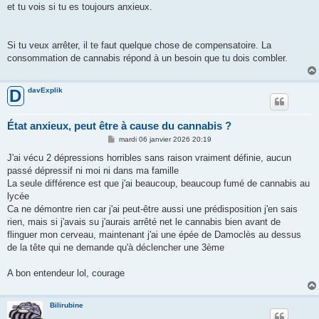
et tu vois si tu es toujours anxieux.
Si tu veux arrêter, il te faut quelque chose de compensatoire. La
consommation de cannabis répond à un besoin que tu dois combler.
davExplik
D
État anxieux, peut être à cause du cannabis ?
M
mardi 06 janvier 2026 20:19
e
s
J'ai vécu 2 dépressions horribles sans raison vraiment définie, aucun
s
passé dépressif ni moi ni dans ma famille
a
g
La seule différence est que j'ai beaucoup, beaucoup fumé de cannabis au
e
lycée
Ca ne démontre rien car j'ai peut-être aussi une prédisposition j'en sais
rien, mais si j'avais su j'aurais arrêté net le cannabis bien avant de
flinguer mon cerveau, maintenant j'ai une épée de Damoclès au dessus
de la tête qui ne demande qu'à déclencher une 3ème
A bon entendeur lol, courage
Bilirubine