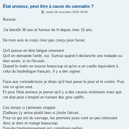
État anxieux, peut être à cause du cannabis ?
M
mardi 18 novembre 2025 18:55
e
s
Bonsoir,
s
a
g
J'ai bientôt 38 ans et fumeur de H depuis mes 15 ans.
e
De mon avis le corps n'est pas conçu pour fumer.
Qu'il puisse en être fatigué sûrement.
Qu'il en demande l'arrêt, oui. Surtout quand il déclanche une maladie ou
bien avant, si on l'écoute ...
Quand le matin on tousse beaucoup et qu'on a un cardio équivalent à
celui du bouledogue français. Il y a des signes.
Face aux contradictions je dirais qu'il faut peser le pour et le contre. Puis
voir ce qu'on veut.
Et pour l'état anxieux je pense qu'il y a des causes extérieurs mais que
cet état peut s‘empiré en fumant des gros spliffs.
Ces temps ci j'aimerais stopper.
D'ailleurs j'y arrive plutôt bien si j'évite l'alcool...
Pour ce qui est du sevrage, les premiers jours sont un peu stressant
donc je dors et mange beaucoup.
Ensuite l'endormissement est compliqué parfois.