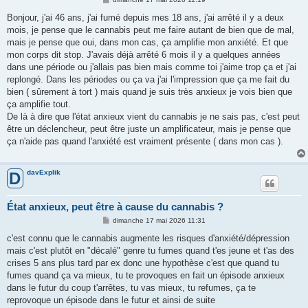
e
s
Bonjour, j'ai 46 ans, j'ai fumé depuis mes 18 ans, j'ai arrêté il y a deux
s
mois, je pense que le cannabis peut me faire autant de bien que de mal,
a
g
mais je pense que oui, dans mon cas, ça amplifie mon anxiété. Et que
e
mon corps dit stop. J'avais déjà arrêté 6 mois il y a quelques années
dans une période ou j'allais pas bien mais comme toi j'aime trop ça et j'ai
replongé. Dans les périodes ou ça va j'ai l'impression que ça me fait du
bien ( sûrement à tort ) mais quand je suis très anxieux je vois bien que
ça amplifie tout.
De là à dire que l'état anxieux vient du cannabis je ne sais pas, c'est peut
être un déclencheur, peut être juste un amplificateur, mais je pense que
ça n'aide pas quand l'anxiété est vraiment présente ( dans mon cas ).
davExplik
D
État anxieux, peut être à cause du cannabis ?
M
dimanche 17 mai 2026 11:31
e
s
c'est connu que le cannabis augmente les risques d'anxiété/dépression
s
mais c'est plutôt en "décalé" genre tu fumes quand t'es jeune et t'as des
a
g
crises 5 ans plus tard par ex donc une hypothèse c'est que quand tu
e
fumes quand ça va mieux, tu te provoques en fait un épisode anxieux
dans le futur du coup t'arrêtes, tu vas mieux, tu refumes, ça te
reprovoque un épisode dans le futur et ainsi de suite