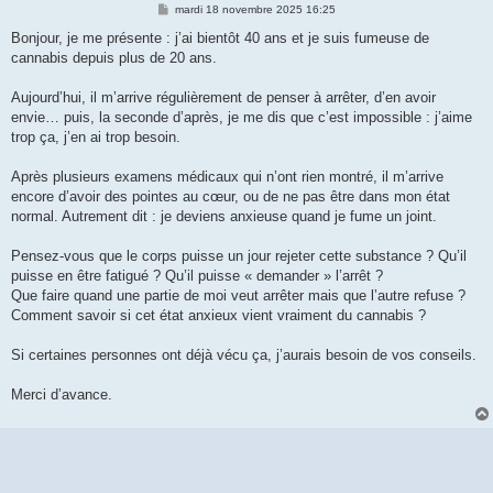
M
mardi 18 novembre 2025 16:25
e
s
Bonjour, je me présente : j’ai bientôt 40 ans et je suis fumeuse de
s
cannabis depuis plus de 20 ans.
a
g
e
Aujourd’hui, il m’arrive régulièrement de penser à arrêter, d’en avoir
envie… puis, la seconde d’après, je me dis que c’est impossible : j’aime
trop ça, j’en ai trop besoin.
Après plusieurs examens médicaux qui n’ont rien montré, il m’arrive
encore d’avoir des pointes au cœur, ou de ne pas être dans mon état
normal. Autrement dit : je deviens anxieuse quand je fume un joint.
Pensez-vous que le corps puisse un jour rejeter cette substance ? Qu’il
puisse en être fatigué ? Qu’il puisse « demander » l’arrêt ?
Que faire quand une partie de moi veut arrêter mais que l’autre refuse ?
Comment savoir si cet état anxieux vient vraiment du cannabis ?
Si certaines personnes ont déjà vécu ça, j’aurais besoin de vos conseils.
Merci d’avance.