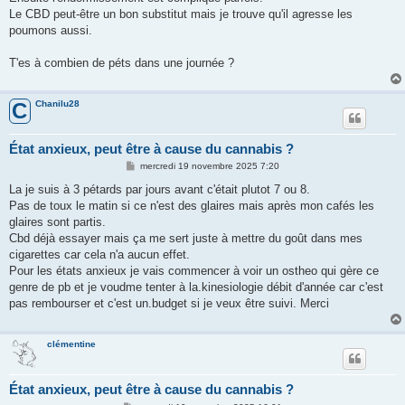
Le CBD peut-être un bon substitut mais je trouve qu'il agresse les
poumons aussi.
T'es à combien de péts dans une journée ?
Chanilu28
C
État anxieux, peut être à cause du cannabis ?
M
mercredi 19 novembre 2025 7:20
e
s
La je suis à 3 pétards par jours avant c'était plutot 7 ou 8.
s
Pas de toux le matin si ce n'est des glaires mais après mon cafés les
a
g
glaires sont partis.
e
Cbd déjà essayer mais ça me sert juste à mettre du goût dans mes
cigarettes car cela n'a aucun effet.
Pour les états anxieux je vais commencer à voir un ostheo qui gère ce
genre de pb et je voudme tenter à la.kinesiologie débit d'année car c'est
pas rembourser et c'est un.budget si je veux être suivi. Merci
clémentine
État anxieux, peut être à cause du cannabis ?