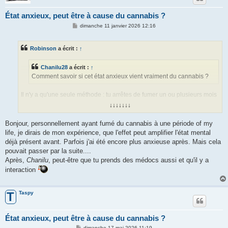
État anxieux, peut être à cause du cannabis ?
M
dimanche 11 janvier 2026 12:16
e
s
s
Robinson
a écrit :
↑
a
g
e
Chanilu28
a écrit :
↑
Comment savoir si cet état anxieux vient vraiment du cannabis ?
Il n'y a qu'une seule méthode : tu arrêtes de fumer un ou plusieurs mois
et tu vois si tu es toujours anxieux.
↓↓↓↓↓↓↓
Bonjour, personnellement ayant fumé du cannabis à une période of my
Si tu veux arrêter, il te faut quelque chose de compensatoire. La
life, je dirais de mon expérience, que l'effet peut amplifier l'état mental
consommation de cannabis répond à un besoin que tu dois combler.
déjà présent avant. Parfois j'ai été encore plus anxieuse après. Mais cela
pouvait passer par la suite....
Après,
Chanilu
, peut-être que tu prends des médocs aussi et qu'il y a
interaction
Taspy
T
État anxieux, peut être à cause du cannabis ?
M
dimanche 17 mai 2026 11:19