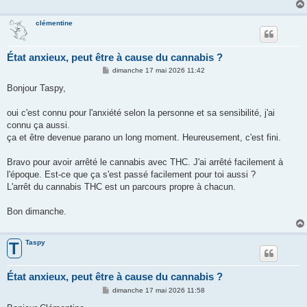
clémentine
État anxieux, peut être à cause du cannabis ?
M
dimanche 17 mai 2026 11:42
e
s
Bonjour Taspy,
s
a
g
oui c'est connu pour l'anxiété selon la personne et sa sensibilité, j'ai
e
connu ça aussi.
ça et être devenue parano un long moment. Heureusement, c'est fini.
Bravo pour avoir arrêté le cannabis avec THC. J'ai arrêté facilement à
l'époque. Est-ce que ça s'est passé facilement pour toi aussi ?
L'arrêt du cannabis THC est un parcours propre à chacun.
Bon dimanche.
Taspy
T
État anxieux, peut être à cause du cannabis ?
M
dimanche 17 mai 2026 11:58
e
s