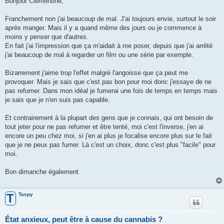
Bonjour Clémentine,
s
a
g
Franchement non j'ai beaucoup de mal. J'ai toujours envie, surtout le soir
e
après manger. Mais il y a quand même des jours ou je commence à
moins y penser que d'autres.
En fait j'ai l'impression que ça m'aidait à me poser, depuis que j'ai arrêté
j'ai beaucoup de mal à regarder un film ou une série par exemple.
Bizarrement j'aime trop l'effet malgré l'angoisse que ça peut me
provoquer. Mais je sais que c'est pas bon pour moi donc j'essaye de ne
pas refumer. Dans mon idéal je fumerai une fois de temps en temps mais
je sais que je n'en suis pas capable.
Et contrairement à la plupart des gens que je connais, qui ont besoin de
tout jeter pour ne pas refumer et être tenté, moi c'est l'inverse, j'en ai
encore un peu chez moi, si j'en ai plus je focalise encore plus sur le fait
que je ne peux pas fumer. Là c'est un choix, donc c'est plus "facile" pour
moi.
Bon dimanche également
Taspy
T
État anxieux, peut être à cause du cannabis ?