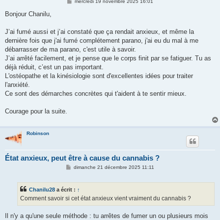
M
mercredi 19 novembre 2025 16:01
e
s
Bonjour Chanilu,
s
a
g
J’ai fumé aussi et j’ai constaté que ça rendait anxieux, et même la
e
dernière fois que j'ai fumé complétement parano, j'ai eu du mal à me
débarrasser de ma parano, c'est utile à savoir.
J’ai arrêté facilement, et je pense que le corps finit par se fatiguer. Tu as
déjà réduit, c’est un pas important.
L'ostéopathe et la kinésiologie sont d'excellentes idées pour traiter
l'anxiété.
Ce sont des démarches concrètes qui t'aident à te sentir mieux.
Courage pour la suite.
Robinson
État anxieux, peut être à cause du cannabis ?
M
dimanche 21 décembre 2025 11:11
e
s
s
Chanilu28
a écrit :
↑
a
g
Comment savoir si cet état anxieux vient vraiment du cannabis ?
e
Il n'y a qu'une seule méthode : tu arrêtes de fumer un ou plusieurs mois