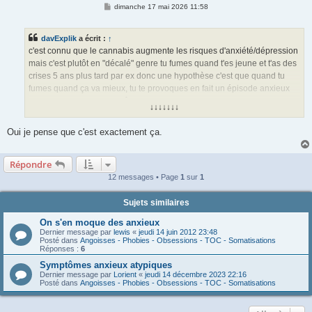
M
dimanche 17 mai 2026 11:58
e
s
s
davExplik
a écrit :
↑
a
g
c'est connu que le cannabis augmente les risques d'anxiété/dépression
e
mais c'est plutôt en "décalé" genre tu fumes quand t'es jeune et t'as des
crises 5 ans plus tard par ex donc une hypothèse c'est que quand tu
fumes quand ça va mieux, tu te provoques en fait un épisode anxieux
dans le futur du coup t'arrêtes, tu vas mieux, tu refumes, ça te
↓↓↓↓↓↓↓
reprovoque un épisode dans le futur et ainsi de suite
Oui je pense que c'est exactement ça.
Répondre
12 messages • Page
1
sur
1
Sujets similaires
On s'en moque des anxieux
Dernier message par
lewis
«
jeudi 14 juin 2012 23:48
Posté dans
Angoisses - Phobies - Obsessions - TOC - Somatisations
Réponses :
6
Symptômes anxieux atypiques
Dernier message par
Lorient
«
jeudi 14 décembre 2023 22:16
Posté dans
Angoisses - Phobies - Obsessions - TOC - Somatisations