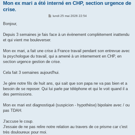
Mon ex mari a été interné en CHP, section urgence de
crise.
M
lundi 25 mai 2026 22:54
e
s
Bonjour,
s
a
g
Depuis 3 semaines je fais face à un évènement complètement inattendu
e
et qui vient me bouleverser.
Mon ex mari, a fait une crise à France travail pendant son entrevue avec
la psychologue du travail, qui a amené à un internement en CHP, en
section urgence gestion de crise.
Cela fait 3 semaines aujourd'hui.
Je gère notre fils de huit ans, qui sait que son papa ne va pas bien et a
besoin de se reposer. Qui lui parle par téléphone et qui le voit quand il a
des permissions.
Mon ex mari est diagnostiqué (suspicion - hypothèse) bipolaire avec / ou
pas TDAH.
J'accuse le coup.
J'essaie de ne pas relire notre relation au travers de ce prisme car c'est
très douloureux pour moi.