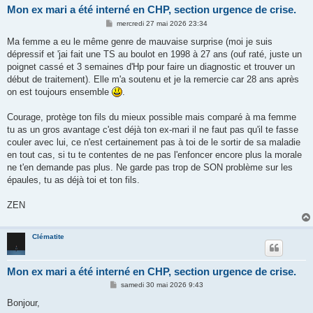
Mon ex mari a été interné en CHP, section urgence de crise.
M
mercredi 27 mai 2026 23:34
e
s
Ma femme a eu le même genre de mauvaise surprise (moi je suis
s
dépressif et 'jai fait une TS au boulot en 1998 à 27 ans (ouf raté, juste un
a
g
poignet cassé et 3 semaines d'Hp pour faire un diagnostic et trouver un
e
début de traitement). Elle m'a soutenu et je la remercie car 28 ans après
on est toujours ensemble
.
Courage, protège ton fils du mieux possible mais comparé à ma femme
tu as un gros avantage c'est déjà ton ex-mari il ne faut pas qu'il te fasse
couler avec lui, ce n'est certainement pas à toi de le sortir de sa maladie
en tout cas, si tu te contentes de ne pas l'enfoncer encore plus la morale
ne t'en demande pas plus. Ne garde pas trop de SON problème sur les
épaules, tu as déjà toi et ton fils.
ZEN
Clématite
Mon ex mari a été interné en CHP, section urgence de crise.
M
samedi 30 mai 2026 9:43
e
s
Bonjour,
s