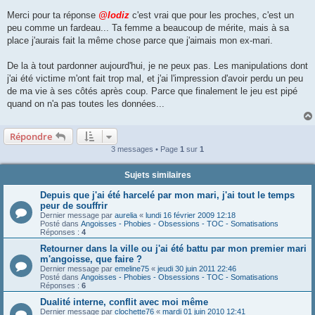
a
g
Merci pour ta réponse
@lodiz
c'est vrai que pour les proches, c'est un
e
peu comme un fardeau... Ta femme a beaucoup de mérite, mais à sa
place j'aurais fait la même chose parce que j'aimais mon ex-mari.
De la à tout pardonner aujourd'hui, je ne peux pas. Les manipulations dont
j'ai été victime m'ont fait trop mal, et j'ai l'impression d'avoir perdu un peu
de ma vie à ses côtés après coup. Parce que finalement le jeu est pipé
quand on n'a pas toutes les données...
Répondre
3 messages • Page
1
sur
1
Sujets similaires
Depuis que j'ai été harcelé par mon mari, j'ai tout le temps
peur de souffrir
Dernier message par
aurelia
«
lundi 16 février 2009 12:18
Posté dans
Angoisses - Phobies - Obsessions - TOC - Somatisations
Réponses :
4
Retourner dans la ville ou j'ai été battu par mon premier mari
m'angoisse, que faire ?
Dernier message par
emeline75
«
jeudi 30 juin 2011 22:46
Posté dans
Angoisses - Phobies - Obsessions - TOC - Somatisations
Réponses :
6
Dualité interne, conflit avec moi même
Dernier message par
clochette76
«
mardi 01 juin 2010 12:41