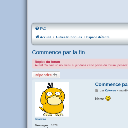
FAQ
Accueil
Autres Rubriques
Espace détente
Commence par la fin
Règles du forum
Avant d'ouvrir un nouveau sujet dans cette partie du forum, pensez 
Répondre
Commence par 
M
par
Kokwac
»
mardi 
e
s
Nette
s
a
g
e
Kokwac
Messages :
3878