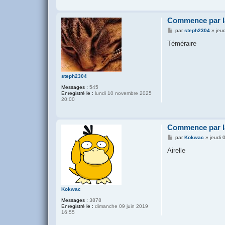
Commence par la
M
par
steph2304
»
jeu
e
s
Téméraire
s
a
g
e
steph2304
Messages :
545
Enregistré le :
lundi 10 novembre 2025
20:00
Commence par la
M
par
Kokwac
»
jeudi 
e
s
Airelle
s
a
g
e
Kokwac
Messages :
3878
Enregistré le :
dimanche 09 juin 2019
16:55