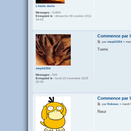
e
L'étoile dorée
Messages :
31864
Enregistré le :
dimanche 09 octobre 2011
19:02
Commence par la
M
par
steph2304
»
mar
e
s
Tuerie
s
a
g
e
steph2304
Messages :
545
Enregistré le :
lundi 10 novembre 2025
20:00
Commence par la
M
par
Kokwac
»
mardi 
e
s
Rieur
s
a
g
e