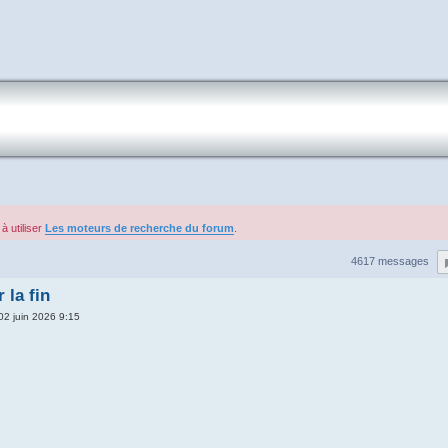
à utiliser
Les moteurs de recherche du forum
.
4617 messages
la fin
02 juin 2026 9:15