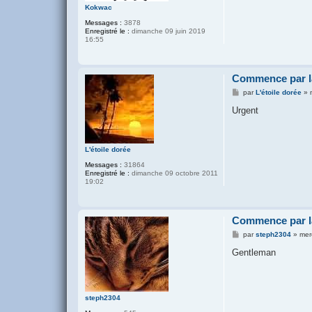
Kokwac
Messages :
3878
Enregistré le :
dimanche 09 juin 2019
16:55
Commence par la
M
par
L'étoile dorée
»
e
s
Urgent
s
a
g
e
L'étoile dorée
Messages :
31864
Enregistré le :
dimanche 09 octobre 2011
19:02
Commence par la
M
par
steph2304
»
mer
e
s
Gentleman
s
a
g
e
steph2304