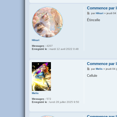
Commence par la
M
par
Hikari
»
jeudi 04
e
s
Étincelle
s
a
g
e
Hikari
Messages :
4207
Enregistré le :
mardi 12 avril 2022 0:48
Commence par la
M
par
Melis
»
jeudi 04 
e
s
Cellule
s
a
g
e
Melis
Messages :
572
Enregistré le :
lundi 28 juillet 2025 9:50
Commence par la