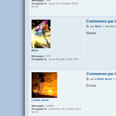
Messages :
545
Enregistré le :
lundi 10 novembre 2025
20:00
Commence par la
M
par
Melis
»
mercredi
e
s
Manier
s
a
g
e
Melis
Messages :
572
Enregistré le :
lundi 28 juillet 2025 9:50
Commence par la
M
par
L'étoile dorée
»
e
s
Ermite
s
a
g
e
L'étoile dorée
Messages :
31864
Enregistré le :
dimanche 09 octobre 2011
19:02