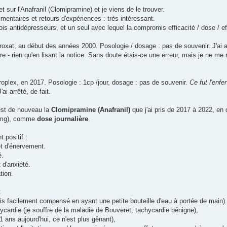
t sur l'Anafranil (Clomipramine) et je viens de le trouver.
mentaires et retours d'expériences : très intéressant.
ois antidépresseurs, et un seul avec lequel la compromis efficacité / dose / e
eroxat, au début des années 2000. Posologie / dosage : pas de souvenir. J'ai 
e - rien qu'en lisant la notice. Sans doute étais-ce une erreur, mais je ne me 
roplex, en 2017. Posologie : 1cp /jour, dosage : pas de souvenir.
Ce fut l'enf
'ai arrêté, de fait.
 est de nouveau la
Clomipramine (Anafranil)
que j'ai pris de 2017 à 2022, e
0mg), comme
dose journalière
.
t positif :
et d'énervement.
é.
 d'anxiété.
tion.
:
s facilement compensé en ayant une petite bouteille d'eau à portée de main).
ycardie (je souffre de la maladie de Bouveret, tachycardie bénigne),
61 ans aujourd'hui, ce n'est plus gênant),