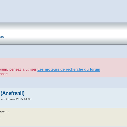
ues
orum, pensez à utiliser
Les moteurs de recherche du forum
.
éponse
(Anafranil)
edi 26 avril 2025 14:33
crit :
↑
.