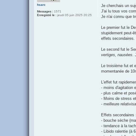
a
g
hsarc
Je cherchais un suje
e
J'ai lu tous vos com
Messages :
1571
Enregistré le :
jeudi 05 juin 2025 20:25
Je n'ai connu que tr
Le premier fut le D
stupidement peut-êtr
effets secondaires.
Le second fut le Se
vertiges, nausées.
J
Le troisième fut et
momentanée de 1
L'effet fut rapidemen
- moins d'agitation 
- plus calme et pos
- Moins de stress et
- meilleure relativisa
Effets secondaires 
- bouche sèche (mai
- tendance à la tach
- Libido ralentie (à 