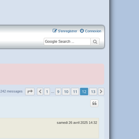
S’enregistrer
Connexion
Page
12
sur
13
1
9
10
11
12
13
Précédente
Suivante
242 messages
…
samedi 26 avril 2025 14:32