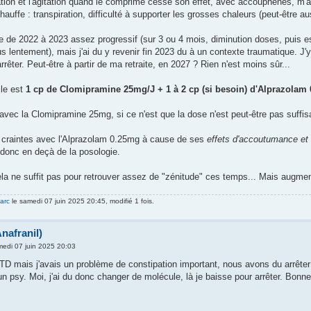
tation et l'agitation quand le comprimé cesse son effet, avec accouphènes, m'a
auffe : transpiration, difficulté à supporter les grosses chaleurs (peut-être auss
ge de 2022 à 2023 assez progressif (sur 3 ou 4 mois, diminution doses, puis e
us lentement), mais j'ai du y revenir fin 2023 du à un contexte traumatique. J'
rrêter. Peut-être à partir de ma retraite, en 2027 ? Rien n'est moins sûr...
lle est
1 cp de Clomipramine 25mg/J + 1 à 2 cp (si besoin) d'Alprazolam
 avec la Clomipramine 25mg, si ce n'est que la dose n'est peut-être pas suff
 craintes avec l'Alprazolam 0.25mg à cause de ses
effets d'accoutumance et 
donc en deçà de la posologie.
la ne suffit pas pour retrouver assez de "zénitude" ces temps... Mais augmente
arc
le samedi 07 juin 2025 20:45, modifié 1 fois.
nafranil)
edi 07 juin 2025 20:03
TD mais j'avais un problème de constipation important, nous avons du arrêter l
un psy. Moi, j'ai du donc changer de molécule, là je baisse pour arrêter. Bonne