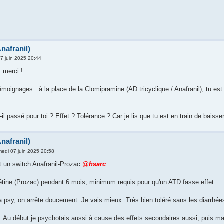
nafranil)
7 juin 2025 20:44
 merci !
 témoignages : à la place de la Clomipramine (AD tricyclique / Anafranil), tu e
l passé pour toi ? Effet ? Tolérance ? Car je lis que tu est en train de baisser
nafranil)
edi 07 juin 2025 20:58
ait un switch Anafranil-Prozac.
@hsarc
oxétine (Prozac) pendant 6 mois, minimum requis pour qu'un ATD fasse effet.
 psy, on arrête doucement. Je vais mieux. Très bien toléré sans les diarrhée
 Au début je psychotais aussi à cause des effets secondaires aussi, puis m