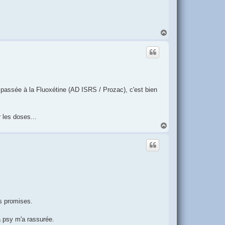
H
a
u
t
st passée à la Fluoxétine (AD ISRS / Prozac), c'est bien
 les doses...
H
a
u
t
s promises.
a psy m'a rassurée.