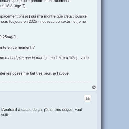
lertant que je dois prendre mon traitement.
i lié à l'âge ?).
spacement prises) qui m'a montré que c'était jouable
y suis toujours en 2025 - nouveau contexte - et je ne
 0.25mg/J
.
isante en ce moment ?
de rebond pire que le mal
: je me limite à 1/2cp, voire
r les doses me fait très peur, je l'avoue.
H
a
u
t
'Anafranil à cause de ça, j'étais très déçue. Faut
 suite.