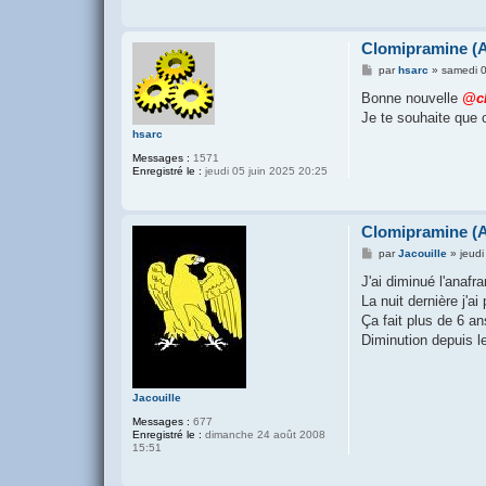
Clomipramine (A
M
par
hsarc
»
samedi 0
e
s
Bonne nouvelle
@c
s
Je te souhaite que 
a
g
hsarc
e
Messages :
1571
Enregistré le :
jeudi 05 juin 2025 20:25
Clomipramine (A
M
par
Jacouille
»
jeud
e
s
J'ai diminué l'anafr
s
La nuit dernière j'a
a
g
Ça fait plus de 6 an
e
Diminution depuis 
Jacouille
Messages :
677
Enregistré le :
dimanche 24 août 2008
15:51