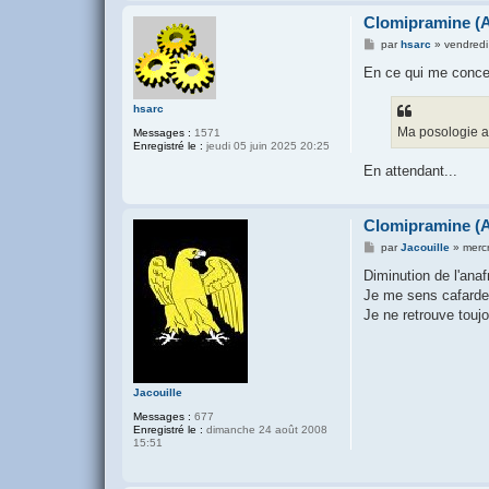
Clomipramine (A
M
par
hsarc
»
vendred
e
s
En ce qui me conce
s
a
g
hsarc
e
Ma posologie ac
Messages :
1571
Enregistré le :
jeudi 05 juin 2025 20:25
En attendant...
Clomipramine (A
M
par
Jacouille
»
mercr
e
s
Diminution de l'ana
s
Je me sens cafardeu
a
g
Je ne retrouve toujo
e
Jacouille
Messages :
677
Enregistré le :
dimanche 24 août 2008
15:51