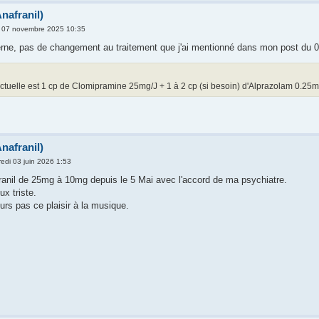
nafranil)
i 07 novembre 2025 10:35
rne, pas de changement au traitement que j'ai mentionné dans mon post du 0
tuelle est 1 cp de Clomipramine 25mg/J + 1 à 2 cp (si besoin) d'Alprazolam 0.25mg
nafranil)
edi 03 juin 2026 1:53
franil de 25mg à 10mg depuis le 5 Mai avec l'accord de ma psychiatre.
x triste.
urs pas ce plaisir à la musique.