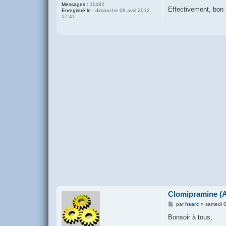
Messages :
11482
Effectivement, bon
Enregistré le :
dimanche 08 avril 2012
17:41
Clomipramine (A
M
par
hsarc
»
samedi 0
e
s
Bonsoir à tous,
s