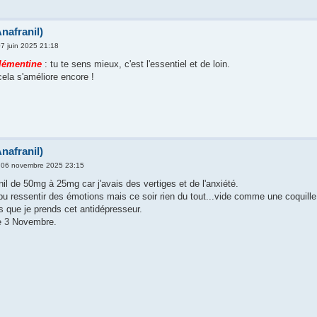
nafranil)
7 juin 2025 21:18
lémentine
: tu te sens mieux, c'est l'essentiel et de loin.
cela s'améliore encore !
nafranil)
i 06 novembre 2025 23:15
anil de 50mg à 25mg car j'avais des vertiges et de l'anxiété.
i pu ressentir des émotions mais ce soir rien du tout...vide comme une coquille 
s que je prends cet antidépresseur.
le 3 Novembre.