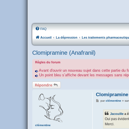
FAQ
Accueil
La dépression
Les traitements pharmaceutiq
Clomipramine (Anafranil)
Règles du forum
Avant d'ouvrir un nouveau sujet dans cette partie du f
Un point bleu s’affiche devant les messages sans r
Répondre
Clomipramine 
M
par
clémentine
»
sam
e
s
s
Jacouille
a é
a
g
Oui pas évident
e
Merci.
clémentine