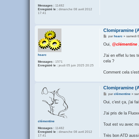
Messages :
11482
Enregistré le :
dimanche 08 avril 2012
17:41
Clomipramine (A
M
par
hsarc
»
samedi 0
e
s
Oui,
@clémentine
,
s
a
g
hsarc
J'ai en effet lu tes
e
cela ?
Messages :
1571
Enregistré le :
jeudi 05 juin 2025 20:25
Comment cela s'est-i
Clomipramine (A
M
par
clémentine
»
sam
e
s
Oui, c'est ça, j'ai f
s
a
g
J'ai pris de la Flu
e
clémentine
Tout est vu avec ma
Messages :
11482
Enregistré le :
dimanche 08 avril 2012
Très bon ATD aussi.
17:41