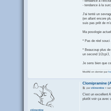
- tendance à l'exci
- tendance à la surch
J'ai tenté un sevra
(en allant encore pl
suis pas prêt de m'a
Ma posologie actue
* Pas de réel souci
* Beaucoup plus de
un second 1/2cp/J, 
Je sens bien que ce
Modifié en dernier par
hs
Clomipramine (A
M
par
clémentine
»
sam
e
s
C'est un excellent A
s
plutôt voir ça avec 
a
g
e
clémentine