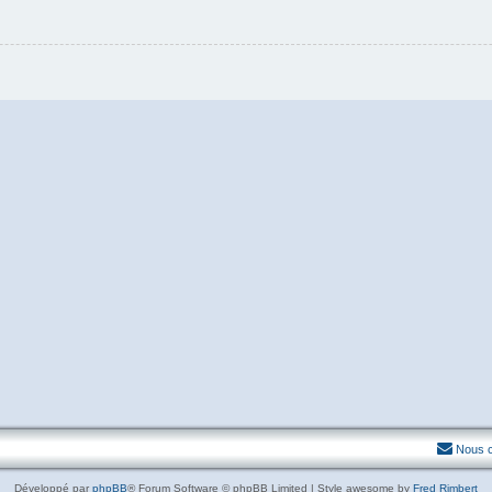
Nous c
Développé par
phpBB
® Forum Software © phpBB Limited | Style awesome by
Fred Rimbert