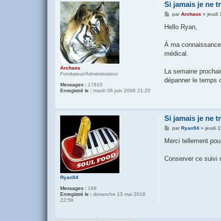
Si jamais je ne t
M
par
Archaos
»
jeudi 
e
s
Hello Ryan,
s
a
g
À ma connaissance, l
e
médical.
Archaos
La semaine prochain
Fondateur/Administrateur
dépanner le temps 
Messages :
17810
Enregistré le :
mardi 06 juin 2006 21:20
Si jamais je ne t
M
par
Ryan94
»
jeudi 
e
s
Merci tellement pou
s
a
g
Conserver ce suivi m
e
Ryan94
Messages :
169
Enregistré le :
dimanche 13 mai 2018
22:58