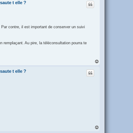
saute t elle ?
 Par contre, il est important de conserver un suivi
 remplaçant. Au pire, la téléconsultation pourra te
H
a
u
saute t elle ?
t
H
a