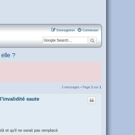
S’enregistrer
Connexion
 elle ?
3 messages • Page
1
sur
1
'invalidité saute
ût et qu'il ne serait pas remplacé.