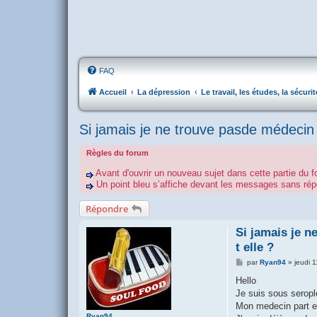
FAQ
Accueil
La dépression
Le travail, les études, la sécurit
Si jamais je ne trouve pasde médecin et
Règles du forum
Avant d'ouvrir un nouveau sujet dans cette partie du f
Un point bleu s’affiche devant les messages sans r
Répondre
Si jamais je n
t elle ?
M
par
Ryan94
»
jeudi 
e
s
Hello
s
Je suis sous seropl
a
g
Mon medecin part en 
e
Ryan94