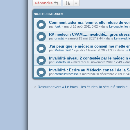
Répondre
SUJETS SIMILAIRES
Comment aider ma femme, elle refuse de vo
par
fouk
»
mardi 16 août 2011 0:02
» dans
Le couple, les 
RV medecin CPAM.....invalidité....gros stress!
par
qrystal
»
samedi 13 mai 2017 9:44
» dans
Le travail, 
J'ai peur que le médecin conseil me mette en
par
Melancolie07
»
jeudi 27 février 2020 21:30
» dans
Le t
Invalidité niveau 2 contestée par le médecin 
par
BadaBoum
»
mercredi 10 novembre 2010 12:49
» da
Invalidité : Ecrire au Médecin conseil de la S
par
eternelletristesse
»
mercredi 30 décembre 2009 19:4
Retourner vers « Le travail, les études, la sécurité sociale..