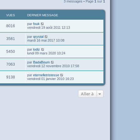
3 messages • Page
1
sur
1
u
t
VUES
DERNIER MESSAGE
par
fouk
8016
vendredi 19 août 2011 12:13
par
qrystal
3581
mardi 16 mai 2017 10:08
par
lodiz
5450
lundi 09 mars 2020 10:24
par
BadaBoum
7063
vendredi 12 novembre 2010 17:58
par
eternelletristesse
9138
vendredi 01 janvier 2010 16:23
Aller à