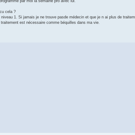
 programmé par moi la semaine pro avec lui.
cu cela ?
é niveau 1. Si jamais je ne trouve pasde médecin et que je n ai plus de traitemen
 traitement est nécessaire comme béquilles dans ma vie.