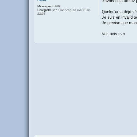
J'avais déjà un rdv
Messages :
169
Enregistré le :
dimanche 13 mai 2018
Quelqu'un a déjà vé
22:58
Je suis en invalidit
Je précise que mon
Vos avis svp