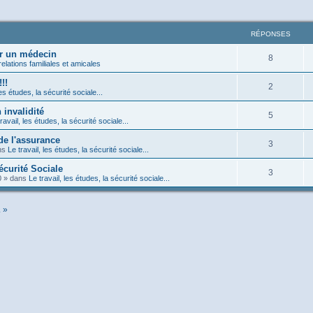
RÉPONSES
ir un médecin
8
relations familiales et amicales
!!
2
les études, la sécurité sociale...
 invalidité
5
ravail, les études, la sécurité sociale...
de l'assurance
3
ns
Le travail, les études, la sécurité sociale...
écurité Sociale
3
0
» dans
Le travail, les études, la sécurité sociale...
. »