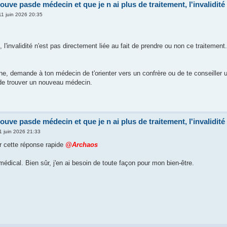
rouve pasde médecin et que je n ai plus de traitement, l'invalidité 
11 juin 2026 20:35
'invalidité n'est pas directement liée au fait de prendre ou non ce traitement.
e, demande à ton médecin de t'orienter vers un confrère ou de te conseiller un
de trouver un nouveau médecin.
rouve pasde médecin et que je n ai plus de traitement, l'invalidité 
11 juin 2026 21:33
r cette réponse rapide
@Archaos
édical. Bien sûr, j'en ai besoin de toute façon pour mon bien-être.