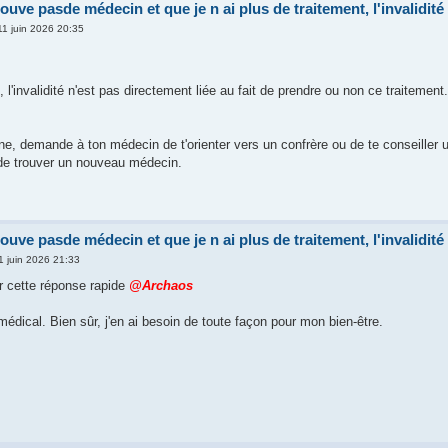
rouve pasde médecin et que je n ai plus de traitement, l'invalidité 
11 juin 2026 20:35
'invalidité n'est pas directement liée au fait de prendre ou non ce traitement.
e, demande à ton médecin de t'orienter vers un confrère ou de te conseiller un
de trouver un nouveau médecin.
rouve pasde médecin et que je n ai plus de traitement, l'invalidité 
11 juin 2026 21:33
r cette réponse rapide
@Archaos
édical. Bien sûr, j'en ai besoin de toute façon pour mon bien-être.