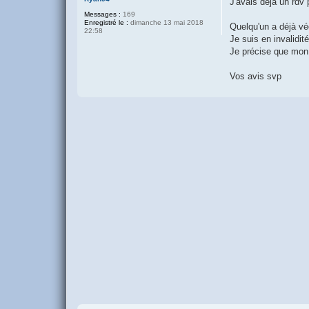
J'avais déjà un rdv
Messages :
169
Enregistré le :
dimanche 13 mai 2018
Quelqu'un a déjà vé
22:58
Je suis en invalidit
Je précise que mon
Vos avis svp