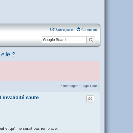
S’enregistrer
Connexion
 elle ?
3 messages • Page
1
sur
1
'invalidité saute
ût et qu'il ne serait pas remplacé.