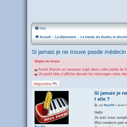
FAQ
Accueil
La dépression
Le travail, les études, la sécurit
Si jamais je ne trouve pasde médecin et
Règles du forum
Avant d'ouvrir un nouveau sujet dans cette partie du f
Un point bleu s’affiche devant les messages sans r
Répondre
Si jamais je n
t elle ?
M
par
Ryan94
»
jeudi 
e
s
Hello
s
Je suis sous seropl
a
g
Mon medecin part en 
e
Ryan94