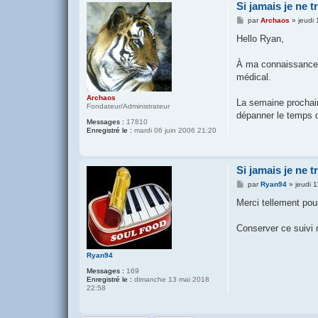
Si jamais je ne t
M
par
Archaos
»
jeudi 
e
s
Hello Ryan,
s
a
g
À ma connaissance, l
e
médical.
Archaos
La semaine prochain
Fondateur/Administrateur
dépanner le temps 
Messages :
17810
Enregistré le :
mardi 06 juin 2006 21:20
Si jamais je ne t
M
par
Ryan94
»
jeudi 
e
s
Merci tellement pou
s
a
g
Conserver ce suivi m
e
Ryan94
Messages :
169
Enregistré le :
dimanche 13 mai 2018
22:58