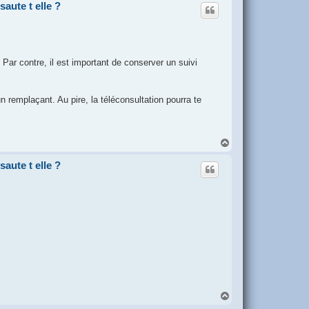
saute t elle ?
 Par contre, il est important de conserver un suivi
 remplaçant. Au pire, la téléconsultation pourra te
H
a
u
saute t elle ?
t
H
a