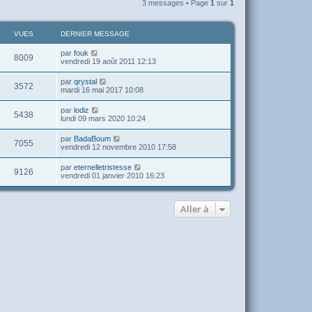
3 messages • Page
1
sur
1
u
t
VUES
DERNIER MESSAGE
par
fouk
8009
vendredi 19 août 2011 12:13
par
qrystal
3572
mardi 16 mai 2017 10:08
par
lodiz
5438
lundi 09 mars 2020 10:24
par
BadaBoum
7055
vendredi 12 novembre 2010 17:58
par
eternelletristesse
9126
vendredi 01 janvier 2010 16:23
Aller à