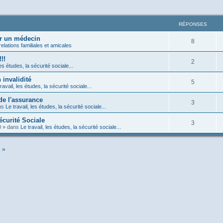
RÉPONSES
ir un médecin
8
relations familiales et amicales
!!
2
les études, la sécurité sociale...
 invalidité
5
ravail, les études, la sécurité sociale...
de l'assurance
3
ns
Le travail, les études, la sécurité sociale...
écurité Sociale
3
0
» dans
Le travail, les études, la sécurité sociale...
. »