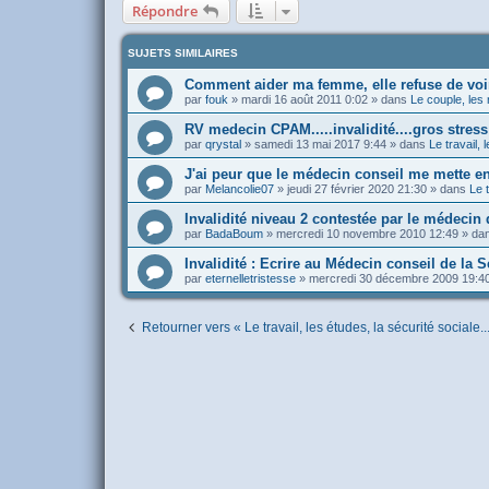
Répondre
SUJETS SIMILAIRES
Comment aider ma femme, elle refuse de vo
par
fouk
»
mardi 16 août 2011 0:02
» dans
Le couple, les 
RV medecin CPAM.....invalidité....gros stress!
par
qrystal
»
samedi 13 mai 2017 9:44
» dans
Le travail, 
J'ai peur que le médecin conseil me mette en
par
Melancolie07
»
jeudi 27 février 2020 21:30
» dans
Le t
Invalidité niveau 2 contestée par le médecin 
par
BadaBoum
»
mercredi 10 novembre 2010 12:49
» da
Invalidité : Ecrire au Médecin conseil de la S
par
eternelletristesse
»
mercredi 30 décembre 2009 19:4
Retourner vers « Le travail, les études, la sécurité sociale..