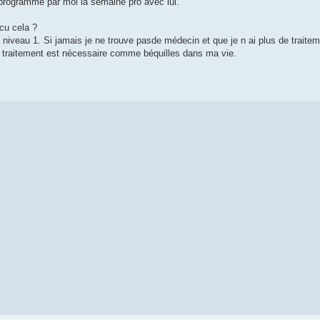
 programmé par moi la semaine pro avec lui.
cu cela ?
é niveau 1. Si jamais je ne trouve pasde médecin et que je n ai plus de traitemen
 traitement est nécessaire comme béquilles dans ma vie.