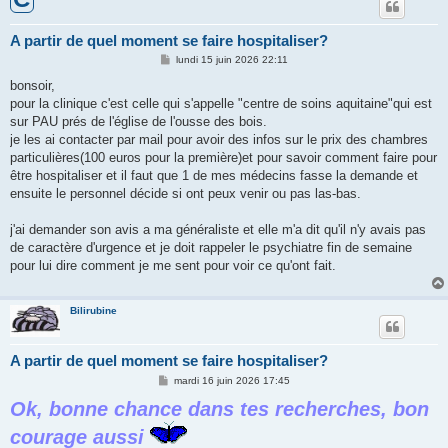
A partir de quel moment se faire hospitaliser?
M
lundi 15 juin 2026 22:11
e
s
bonsoir,
s
pour la clinique c'est celle qui s'appelle "centre de soins aquitaine"qui est
a
g
sur PAU prés de l'église de l'ousse des bois.
e
je les ai contacter par mail pour avoir des infos sur le prix des chambres
particulières(100 euros pour la première)et pour savoir comment faire pour
être hospitaliser et il faut que 1 de mes médecins fasse la demande et
ensuite le personnel décide si ont peux venir ou pas las-bas.
j'ai demander son avis a ma généraliste et elle m'a dit qu'il n'y avais pas
de caractère d'urgence et je doit rappeler le psychiatre fin de semaine
pour lui dire comment je me sent pour voir ce qu'ont fait.
Bilirubine
A partir de quel moment se faire hospitaliser?
M
mardi 16 juin 2026 17:45
e
Ok, bonne chance dans tes recherches, bon
s
s
a
courage aussi
g