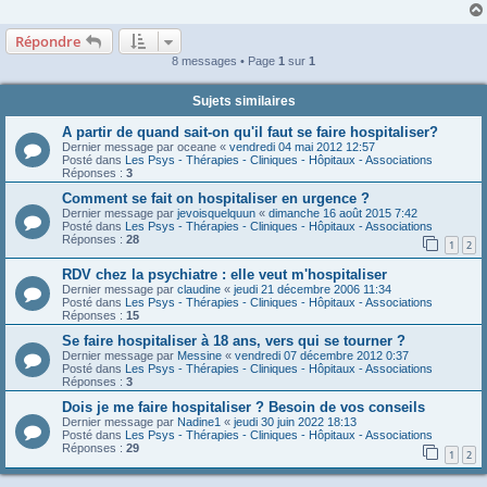
e
Répondre
8 messages • Page
1
sur
1
Sujets similaires
A partir de quand sait-on qu'il faut se faire hospitaliser?
Dernier message par
oceane
«
vendredi 04 mai 2012 12:57
Posté dans
Les Psys - Thérapies - Cliniques - Hôpitaux - Associations
Réponses :
3
Comment se fait on hospitaliser en urgence ?
Dernier message par
jevoisquelquun
«
dimanche 16 août 2015 7:42
Posté dans
Les Psys - Thérapies - Cliniques - Hôpitaux - Associations
Réponses :
28
1
2
RDV chez la psychiatre : elle veut m'hospitaliser
Dernier message par
claudine
«
jeudi 21 décembre 2006 11:34
Posté dans
Les Psys - Thérapies - Cliniques - Hôpitaux - Associations
Réponses :
15
Se faire hospitaliser à 18 ans, vers qui se tourner ?
Dernier message par
Messine
«
vendredi 07 décembre 2012 0:37
Posté dans
Les Psys - Thérapies - Cliniques - Hôpitaux - Associations
Réponses :
3
Dois je me faire hospitaliser ? Besoin de vos conseils
Dernier message par
Nadine1
«
jeudi 30 juin 2022 18:13
Posté dans
Les Psys - Thérapies - Cliniques - Hôpitaux - Associations
Réponses :
29
1
2