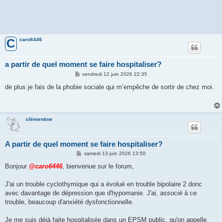
caro6446
C
a partir de quel moment se faire hospitaliser?
M
vendredi 12 juin 2026 22:35
e
s
de plus je fais de la phobie sociale qui m’empêche de sortir de chez moi.
s
a
g
e
clémentine
A partir de quel moment se faire hospitaliser?
M
samedi 13 juin 2026 13:50
e
s
Bonjour
@caro6446
, bienvenue sur le forum,
s
a
g
J'ai un trouble cyclothymique qui a évolué en trouble bipolaire 2 donc
e
avec davantage de dépression que d'hypomanie. J'ai, associé à ce
trouble, beaucoup d'anxiété dysfonctionnelle.
Je me suis déjà faite hospitalisée dans un EPSM public, qu'on appelle