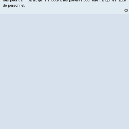
fais peur car il parait qu'ils shootent les patients pour être tranquilles faute
de personnel.