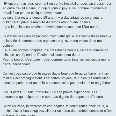
HP encore mais plus rarement ou centre hospitalier spécialisé aussi. J'ai
en outre travaillé dans un hôpital public psy aussi comme infirmière et
travaillé un peu en clinique privée avant.
Je suis à la retraite depuis 10 ans. Il y a davantage de soignants en
public qu'en privé la majorité du temps étant mieux financé.
Il y a les cliniques privées subventionnées aussi par l'état aussi.
Je n'étais pas passée par mon psychiatre qd j'ai été hospitalisée mais je
suis allée directement aux urgences psy, avec ma valise dans ma
voiture.
J'ai eu de bonnes hospites, d'autres moins bonnes, ce sera comme en
clinique, ça dépend de l'équipe qui s'occupera de toi.
Pour le boulot, c'est pareil, c'est comme dans tous les métiers, à moins
d'être indépendant.
Ce n'est pas parce que tu payes davantage que tu auras forcément un
meilleur accompagnement. Les boîtes privées, faut bien les rentabiliser
avec les patients et aussi le personnel qu'on paie moins cher en général.
Les "il parait" tu sais, méfie-toi ! Fais ta propre expérience. Les
personnes qui colportent ne sont pas dignes de respect ni d'écoute.
Sinon courage, la dépression est longues et douloureuse chez nous, à
moins d'avoir beaucoup travaillé sur soi avec des professionnels et s'être
entouré de gens sains.