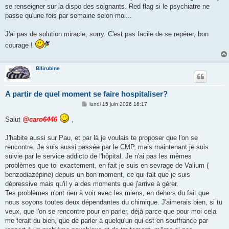
se renseigner sur la dispo des soignants. Red flag si le psychiatre ne
passe qu'une fois par semaine selon moi...
J'ai pas de solution miracle, sorry. C'est pas facile de se repérer, bon
courage !
Bilirubine
A partir de quel moment se faire hospitaliser?
M
lundi 15 juin 2026 16:17
e
s
Salut
@caro6446
,
s
a
g
J'habite aussi sur Pau, et par là je voulais te proposer que l'on se
e
rencontre. Je suis aussi passée par le CMP, mais maintenant je suis
suivie par le service addicto de l'hôpital. Je n'ai pas les mêmes
problèmes que toi exactement, en fait je suis en sevrage de Valium (
benzodiazépine) depuis un bon moment, ce qui fait que je suis
dépressive mais qu'il y a des moments que j'arrive à gérer.
Tes problèmes n'ont rien à voir avec les miens, en dehors du fait que
nous soyons toutes deux dépendantes du chimique. J'aimerais bien, si tu
veux, que l'on se rencontre pour en parler, déjà parce que pour moi cela
me ferait du bien, que de parler à quelqu'un qui est en souffrance par