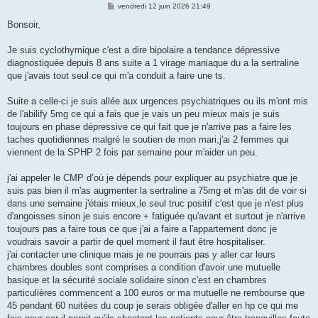
M
vendredi 12 juin 2026 21:49
e
s
Bonsoir,
s
a
g
Je suis cyclothymique c'est a dire bipolaire a tendance dépressive
e
diagnostiquée depuis 8 ans suite a 1 virage maniaque du a la sertraline
que j'avais tout seul ce qui m'a conduit a faire une ts.
Suite a celle-ci je suis allée aux urgences psychiatriques ou ils m'ont mis
de l'abilify 5mg ce qui a fais que je vais un peu mieux mais je suis
toujours en phase dépressive ce qui fait que je n'arrive pas a faire les
taches quotidiennes malgré le soutien de mon mari,j'ai 2 femmes qui
viennent de la SPHP 2 fois par semaine pour m'aider un peu.
j'ai appeler le CMP d’où je dépends pour expliquer au psychiatre que je
suis pas bien il m'as augmenter la sertraline a 75mg et m'as dit de voir si
dans une semaine j'étais mieux,le seul truc positif c'est que je n'est plus
d'angoisses sinon je suis encore + fatiguée qu'avant et surtout je n'arrive
toujours pas a faire tous ce que j'ai a faire a l'appartement donc je
voudrais savoir a partir de quel moment il faut être hospitaliser.
j'ai contacter une clinique mais je ne pourrais pas y aller car leurs
chambres doubles sont comprises a condition d'avoir une mutuelle
basique et la sécurité sociale solidaire sinon c'est en chambres
particulières commencent a 100 euros or ma mutuelle ne rembourse que
45 pendant 60 nuitées du coup je serais obligée d'aller en hp ce qui me