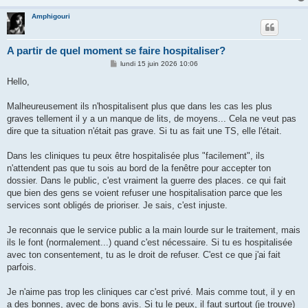
Amphigouri
A partir de quel moment se faire hospitaliser?
M
lundi 15 juin 2026 10:06
e
s
Hello,
s
a
g
Malheureusement ils n'hospitalisent plus que dans les cas les plus
e
graves tellement il y a un manque de lits, de moyens... Cela ne veut pas
dire que ta situation n'était pas grave. Si tu as fait une TS, elle l'était.
Dans les cliniques tu peux être hospitalisée plus "facilement", ils
n'attendent pas que tu sois au bord de la fenêtre pour accepter ton
dossier. Dans le public, c'est vraiment la guerre des places. ce qui fait
que bien des gens se voient refuser une hospitalisation parce que les
services sont obligés de prioriser. Je sais, c'est injuste.
Je reconnais que le service public a la main lourde sur le traitement, mais
ils le font (normalement...) quand c'est nécessaire. Si tu es hospitalisée
avec ton consentement, tu as le droit de refuser. C'est ce que j'ai fait
parfois.
Je n'aime pas trop les cliniques car c'est privé. Mais comme tout, il y en
a des bonnes, avec de bons avis. Si tu le peux, il faut surtout (je trouve)