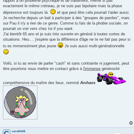
rapport à un problème psychique et de traitement, même si pas
exactement le même créneau, je ne suis pas bipolaire mais la phase
dépressive est toujours là.
et que peut être cela pourrait t'aider aussi.
Je recherche depuis un bail à participer à des "groupes de paroles", mais
sur Pau il n'y a rien de ce genre. Comme tu fais de la phobie sociale, on
pourrait se voir vers chez toi if you want.
J'ai bientôt 65 ans et je suis très ouverte en général à toutes sortes de
situations. Heu.... j'espère que la différence d'âge ne te ne fait pas peur si
tu es immensément plus jeune
Je suis aussi multi-générationnelle
Voilù, si tu as envie de parler "cash" et sans contrainte ni jugement, peut
être pourrions nous mettre en contact grâce à
l'immense
générosité
compréhensive du maître des lieux, nommé
Archaos
caro6446
C