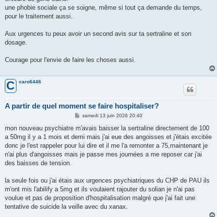
une phobie sociale ça se soigne, même si tout ça demande du temps,
pour le traitement aussi.
Aux urgences tu peux avoir un second avis sur ta sertraline et son
dosage.
Courage pour l'envie de faire les choses aussi.
caro6446
C
A partir de quel moment se faire hospitaliser?
M
samedi 13 juin 2026 20:40
e
s
mon nouveau psychiatre m'avais baisser la sertraline directement de 100
s
a 50mg il y a 1 mois et demi mais j'ai eue des angoisses et j'étais excitée
a
g
donc je l'est rappeler pour lui dire et il me l'a remonter a 75,maintenant je
e
n'ai plus d'angoisses mais je passe mes journées a me reposer car j'ai
des baisses de tension.
la seule fois ou j'ai étais aux urgences psychiatriques du CHP de PAU ils
m'ont mis l'abilify a 5mg et ils voulaient rajouter du solian je n'ai pas
voulue et pas de proposition d'hospitalisation malgré que j'ai fait une
tentative de suicide la veille avec du xanax.