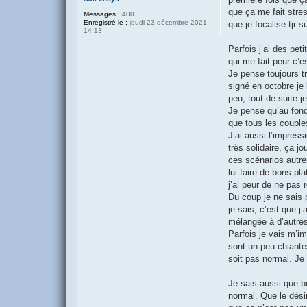
que ça me fait stres
Messages :
400
Enregistré le :
jeudi 23 décembre 2021
que je focalise tjr
14:13
Parfois j’ai des pet
qui me fait peur c’e
Je pense toujours tr
signé en octobre je 
peu, tout de suite j
Je pense qu’au fond
que tous les couple
J’ai aussi l’impres
très solidaire, ça 
ces scénarios autr
lui faire de bons p
j’ai peur de ne pas 
Du coup je ne sais 
je sais, c’est que 
mélangée à d’autres 
Parfois je vais m’im
sont un peu chiante
soit pas normal. Je
Je sais aussi que b
normal. Que le dési