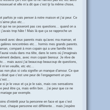
omosexuel et elle m’a dit que c’est tjr la même chose,
.
t parfois je vais penser à notre maison et j’ai peur. Ce
e s’aime plus etc…
nt et qui ne se poseront pas ces questions… quand on a
t j’avais trop hâte ! Mais là que ça se rapproche un
as grandi avec deux parents mais qu’avec ma maman, et
de galères rencontrées etc… hormis mes grands parents.
maman, comparé à mon copain qui a une famille très
aurai voulu dans ma tête, dans le sens où j’imaginais
rmément dedans, avec mon copain biensur. Je rêve de
er etc… mais aussi j’ai beaucoup beaucoup de questions,
’il m’en veuille, etc etc…
pas non plus si cela signifie un manque d’amour. Ce que
n dirait que c’est une peur de l’engagement un peu
e c’est…
 si je le veux et ça je le sais, mais ces sensations
e peut être ça, mais enfin bon… j’ai peur que ce ne
n mariage par exemple.
ns d’intérêt pour la personne en face et que c’est
 tout, chaque personne est différente… mais j’espère