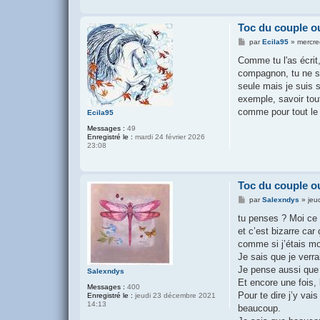
Toc du couple o
M
par
Ecila95
»
mercre
e
s
Comme tu l'as écrit
s
compagnon, tu ne se
a
g
seule mais je suis 
e
exemple, savoir tou
comme pour tout le 
Ecila95
Messages :
49
Enregistré le :
mardi 24 février 2026
23:08
Toc du couple o
M
par
Salexndys
»
jeu
e
s
tu penses ? Moi ce 
s
et c’est bizarre ca
a
g
comme si j’étais mo
e
Je sais que je verr
Je pense aussi que 
Salexndys
Et encore une fois,
Messages :
400
Pour te dire j’y vai
Enregistré le :
jeudi 23 décembre 2021
14:13
beaucoup.