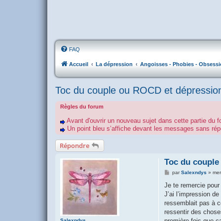
FAQ
Accueil
La dépression
Angoisses - Phobies - Obsessi
Toc du couple ou ROCD et dépression
Règles du forum
Avant d'ouvrir un nouveau sujet dans cette partie du f
Un point bleu s’affiche devant les messages sans r
Répondre
Toc du couple
M
par
Salexndys
»
mer
e
s
Je te remercie pour
s
J’ai l’impression de
a
g
ressemblait pas à ce
e
ressentir des chose
première fois que ç
Salexndys