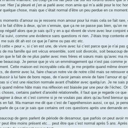
ser. Hier j’ai pleuré et j’en ai parlé avec mon amie qui m’a aidé pour le toc h
 sur quelque chose, mais que c’était normal d’être un peu perdue en ce moment
its moments d’amour ou je ressens mon amour pour lui mais cela se fait rare, e
st le fait d’être à deux, qu’on s’ennuie, que ça ne se passe pas bien, qu’on n
op négatif alors que je sais qu’il y en a qui rêvent de vivre avec leur conjoi
l’ai suivi, comme une évidence sans questions ni rien. J’étais trop contente e
e me suis dit ah est ce que je l’aime ou pas etc etc.
 cette « peur », si c’en est une, de vivre avec lui c’est parce que je n’ai p
s de ma famille qui ont vécus ensemble, sont soit divorcés, soit beaucoup 
sion que le fait de ne plus parler avec mes frères et sœurs mais qu’avec ma 
joue beaucoup. Je pense que je vis un emménagement qui n’est pas comme je l’
ement. Cette maison est incroyable cela dit, je me projette quand même éno
lats, de dormir avec lui, faire chacun notre vie de notre côté mais se retrouv
réussir à lui faire de bons repas, de n’avoir jamais envie de faire l’amour et qu
pas si c’est une réaction normale avant d’habiter avec quelqu’un. Je ne sais 
j’ai quand même hâte mais ma réflexion est biaisée par une peur de l’échec. O
choses, certains parlent d’anxiété relationnelle, il faut que je regarde ce qu
aginer à deux et c’est comme si je ne voulais pas alors qu’au fond biensur que
s en fait. Ma maman me dit que c’est de l’appréhension aussi, ce qui, je pens
 parle de ça car je sais que certains ont ces questions après une demande e
eaucoup de gens parlent de période de desamour, que parfois on peut avoir moi
r peut être moins présent etc… peut être que c’est normal après 5 ans. Après