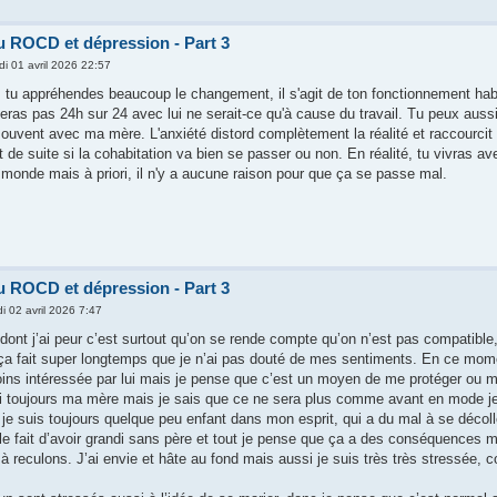
u ROCD et dépression - Part 3
di 01 avril 2026 22:57
, tu appréhendes beaucoup le changement, il s'agit de ton fonctionnement hab
ras pas 24h sur 24 avec lui ne serait-ce qu'à cause du travail. Tu peux aussi 
souvent avec ma mère. L'anxiété distord complètement la réalité et raccourcit
t de suite si la cohabitation va bien se passer ou non. En réalité, tu vivras 
monde mais à priori, il n'y a aucune raison pour que ça se passe mal.
u ROCD et dépression - Part 3
di 02 avril 2026 7:47
dont j’ai peur c’est surtout qu’on se rende compte qu’on n’est pas compatible
r ça fait super longtemps que je n’ai pas douté de mes sentiments. En ce mom
ins intéressée par lui mais je pense que c’est un moyen de me protéger ou 
ai toujours ma mère mais je sais que ce ne sera plus comme avant en mode je
je suis toujours quelque peu enfant dans mon esprit, qui a du mal à se déc
 le fait d’avoir grandi sans père et tout je pense que ça a des conséquence
s à reculons. J’ai envie et hâte au fond mais aussi je suis très très stressée