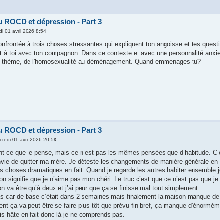
u ROCD et dépression - Part 3
di 01 avril 2026 8:54
onfrontée à trois choses stressantes qui expliquent ton angoisse et tes que
 à toi avec ton compagnon. Dans ce contexte et avec une personnalité anxie
de thème, de l'homosexualité au déménagement. Quand emmenages-tu?
u ROCD et dépression - Part 3
credi 01 avril 2026 20:58
nt ce que je pense, mais ce n’est pas les mêmes pensées que d’habitude. C
 envie de quitter ma mère. Je déteste les changements de manière générale en
s choses dramatiques en fait. Quand je regarde les autres habiter ensemble je 
n signifie que je n’aime pas mon chéri. Le truc c’est que ce n’est pas que je 
n va être qu’à deux et j’ai peur que ça se finisse mal tout simplement.
pas car de base c’était dans 2 semaines mais finalement la maison manque de 
ent ça va peut être se faire plus tôt que prévu fin bref, ça manque d’énormémen
is hâte en fait donc là je ne comprends pas.