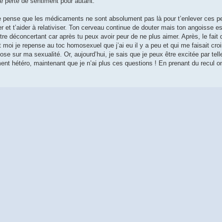
e perte de sentiment pour autant.
 je pense que les médicaments ne sont absolument pas là pour t’enlever ces pe
er et t’aider à relativiser. Ton cerveau continue de douter mais ton angoisse 
e déconcertant car après tu peux avoir peur de ne plus aimer. Après, le fait d
t moi je repense au toc homosexuel que j’ai eu il y a peu et qui me faisait cro
hose sur ma sexualité. Or, aujourd’hui, je sais que je peux être excitée par te
nt hétéro, maintenant que je n’ai plus ces questions ! En prenant du recul 