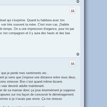
H
a
u
t
ituel qui s'exprime. Quand tu habitera avec ton
voir très souvent ta mère. C'est mon cas, j'habite
 le temps. On a une impression d'urgence, pour toi par
avec ton compagnon et il y aura des hauts et des bas
H
a
u
t
, que je perde mes sentiments etc..
ent je sens que j’impose une distance entre nous deux,
moins stresser. Bon c’est quand même bizarre.
 vais devenir adulte maintenant.
oller de sa maman donc ça joue énormément je suppose.
s majeures sur ma façon de concevoir le déménagement.
, comme si je n’avais pas envie. Ça me stresse