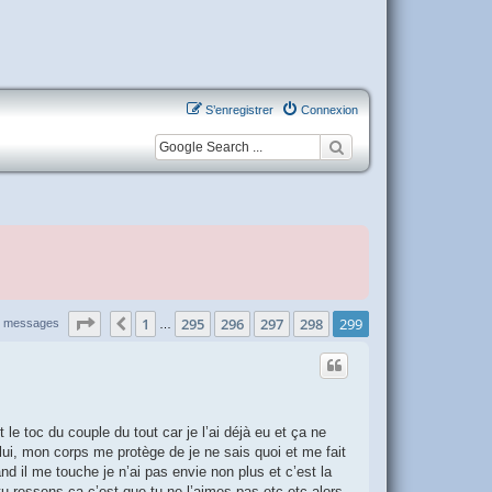
S’enregistrer
Connexion
Page
299
sur
299
1
295
296
297
298
299
Précédente
4 messages
…
 le toc du couple du tout car je l’ai déjà eu et ça ne
 lui, mon corps me protège de je ne sais quoi et me fait
d il me touche je n’ai pas envie non plus et c’est la
tu ressens ça c’est que tu ne l’aimes pas etc etc alors