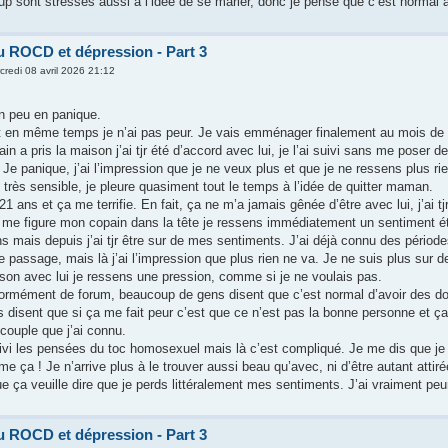
p sont stressés aussi à l’idée de se marier, donc je pense que c’est norma
u ROCD et dépression - Part 3
credi 08 avril 2026 21:12
un peu en panique.
 et en même temps je n’ai pas peur. Je vais emménager finalement au mois d
 a pris la maison j’ai tjr été d’accord avec lui, je l’ai suivi sans me poser d
 Je panique, j’ai l’impression que je ne veux plus et que je ne ressens plus r
 très sensible, je pleure quasiment tout le temps à l’idée de quitter maman.
1 ans et ça me terrifie. En fait, ça ne m’a jamais gênée d’être avec lui, j’ai tj
 me figure mon copain dans la tête je ressens immédiatement un sentiment étr
ns mais depuis j’ai tjr être sur de mes sentiments. J’ai déjà connu des période
e passage, mais là j’ai l’impression que plus rien ne va. Je ne suis plus sur de 
son avec lui je ressens une pression, comme si je ne voulais pas.
normément de forum, beaucoup de gens disent que c’est normal d’avoir des d
 ils disent que si ça me fait peur c’est que ce n’est pas la bonne personne et 
couple que j’ai connu.
ivi les pensées du toc homosexuel mais là c’est compliqué. Je me dis que je 
e ça ! Je n’arrive plus à le trouver aussi beau qu’avec, ni d’être autant attir
 que ça veuille dire que je perds littéralement mes sentiments. J’ai vraiment peur
u ROCD et dépression - Part 3