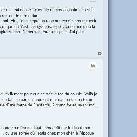
er un seul conseil, c'est de ne pas consulter les sites
i c'est très très dur.
mal. Hier, j'ai accepté un rapport sexuel sans en avoir
s et que ce n'est pas systématique. J'ai de nouveau la
talisation. Je pensais être tranquille. J'ai peur.
H
a
u
t
i réellement peur que ce soit le toc du couple. Voilà je
c ma famille particulièrement ma maman qui a été un
re d’une fratrie de 3 enfants, 2 grand frères avant moi.
c ça ma mère qui était sans arrêt sur le dos à mon
 .. ou une soirée où j’étais chez mon chéri à l’époque