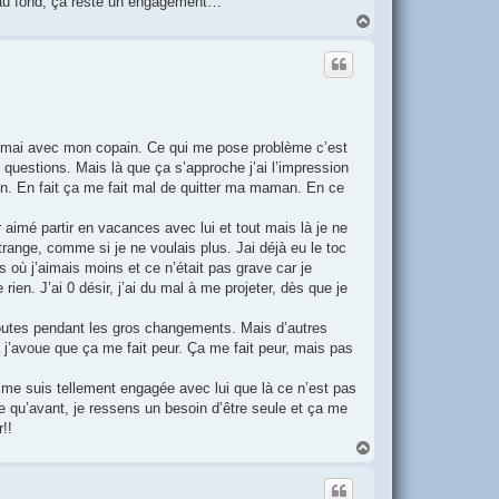
l au fond, ça reste un engagement…
H
a
u
t
e mai avec mon copain. Ce qui me pose problème c’est
e questions. Mais là que ça s’approche j’ai l’impression
ien. En fait ça me fait mal de quitter ma maman. En ce
r aimé partir en vacances avec lui et tout mais là je ne
ange, comme si je ne voulais plus. Jai déjà eu le toc
s où j’aimais moins et ce n’était pas grave car je
rien. J’ai 0 désir, j’ai du mal à me projeter, dès que je
outes pendant les gros changements. Mais d’autres
ça j’avoue que ça me fait peur. Ça me fait peur, mais pas
me suis tellement engagée avec lui que là ce n’est pas
ée qu’avant, je ressens un besoin d’être seule et ça me
!!
H
a
u
t