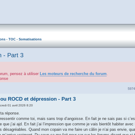
ons - TOC - Somatisations
 - Part 3
orum, pensez à utiliser
Les moteurs de recherche du forum
.
éponse
597
 ou ROCD et dépression - Part 3
credi 01 avril 2026 8:20
 ta réponse.
 ressentir comme toi, mais sans trop d’angoisse. En fait je ne sais pas si c’est
 que j’ai ajd. En fait j’ai l’impression que comme je vais bientôt habiter avec
s désagréables. Quand mon copain va me faire un câlin je n’ai pas envie, quan
a m’arrive vraiment. Du coup ça me fait peur car sur les forums disent que si 