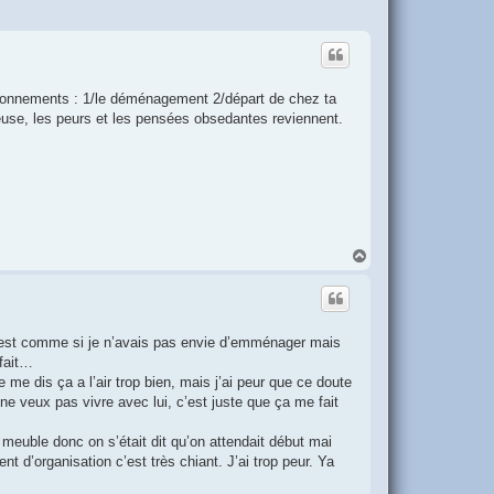
stionnements : 1/le déménagement 2/départ de chez ta
use, les peurs et les pensées obsedantes reviennent.
H
a
u
t
’est comme si je n’avais pas envie d’emménager mais
 fait…
me dis ça a l’air trop bien, mais j’ai peur que ce doute
ne veux pas vivre avec lui, c’est juste que ça me fait
meuble donc on s’était dit qu’on attendait début mai
t d’organisation c’est très chiant. J’ai trop peur. Ya