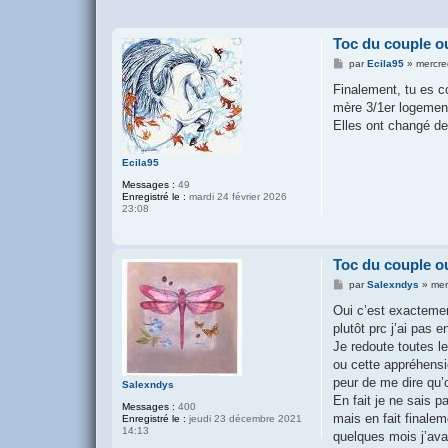
Toc du couple o
M
par
Ecila95
»
mercre
e
s
Finalement, tu es c
s
mère 3/1er logement
a
g
Elles ont changé 
e
Ecila95
Messages :
49
Enregistré le :
mardi 24 février 2026
23:08
Toc du couple o
M
par
Salexndys
»
mer
e
s
Oui c’est exacteme
s
plutôt prc j’ai pas
a
g
Je redoute toutes le
e
ou cette appréhensio
peur de me dire qu’o
Salexndys
En fait je ne sais 
Messages :
400
mais en fait finalem
Enregistré le :
jeudi 23 décembre 2021
14:13
quelques mois j’ava