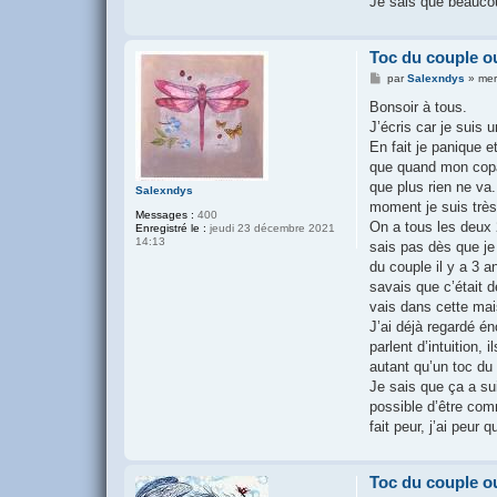
Je sais que beaucou
Toc du couple o
M
par
Salexndys
»
mer
e
s
Bonsoir à tous.
s
J’écris car je suis 
a
g
En fait je panique
e
que quand mon copain
que plus rien ne va.
Salexndys
moment je suis très
Messages :
400
On a tous les deux 2
Enregistré le :
jeudi 23 décembre 2021
14:13
sais pas dès que je
du couple il y a 3 a
savais que c’était d
vais dans cette mai
J’ai déjà regardé é
parlent d’intuition,
autant qu’un toc du 
Je sais que ça a su
possible d’être comm
fait peur, j’ai peur
Toc du couple o