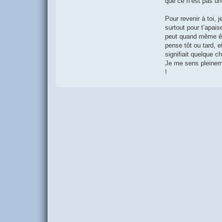
que ce n’est pas un
Pour revenir à toi,
surtout pour t’apais
peut quand même êtr
pense tôt ou tard, e
signifiait quelque c
Je me sens pleineme
!