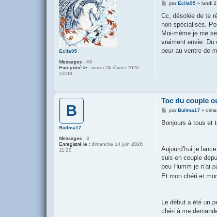
M
par
Ecila95
»
lundi 
e
s
Cc, désolée de te ré
s
non spécialisés. Pou
a
g
Moi-même je me senta
e
vraiment envie. Du 
peur au ventre de me
Ecila95
Messages :
49
Enregistré le :
mardi 24 février 2026
23:08
Toc du couple o
B
M
par
Bullma17
»
dima
e
s
Bonjours à tous et 
s
Bullma17
a
Messages :
3
g
Enregistré le :
dimanche 14 juin 2026
e
Aujourd’hui je lance
11:20
suis en couple depu
peu Humm je n’ai pas
Et mon chéri et mo
Le début a été un p
chéri à me demander 