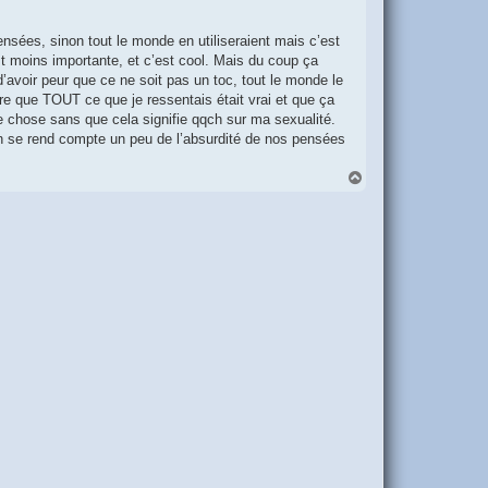
nsées, sinon tout le monde en utiliseraient mais c’est
est moins importante, et c’est cool. Mais du coup ça
’avoir peur que ce ne soit pas un toc, tout le monde le
ire que TOUT ce que je ressentais était vrai et que ça
lle chose sans que cela signifie qqch sur ma sexualité.
on se rend compte un peu de l’absurdité de nos pensées
H
a
u
t