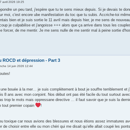
27 avril 2026 19:25
pondre un peu tard, j'espère que tu te sens mieux depuis. Si je devais te donn
r moi, c'est encore ube manifestation du toc que tu subis. Accriche-toi même s
is bien et je suis sortie le 11 avril mais depuis hier, je me sens de nouveau 
coup je culpabilise et j'angoisse +++ alors que ça arrive dans tous les couple
 forcer, de me mentir. Je me sens nulle de me sentir mal à peine sortie d'hospi
u ROCD et dépression - Part 3
nche 14 juin 2026 12:44
toutes!
 une bouée à la mer… je suis complètement à bout je souffre terriblement et j’a
is 8 ans avec mon conjoint. Nos début ont pas été facile du tout surtout ave
 trop le mots mais oppressane directive … il faut savoir que je suis la derniè
n tout premier copain
!
eu toxique car nous avions des blessures et nous étions assez immatures ave
de choisir entre elle ou mon chéri qui me disait qu’elle allait coupé les ponts