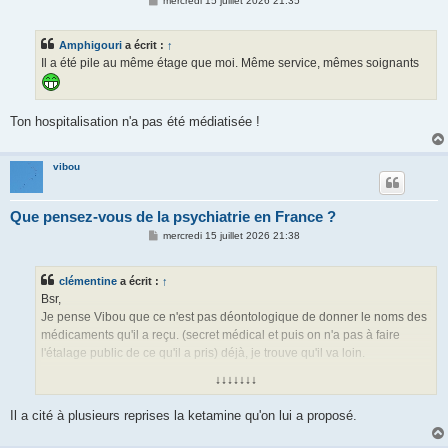
mercredi 15 juillet 2026 21:35
e
s
s
Amphigouri
a écrit :
↑
a
g
Il a été pile au même étage que moi. Même service, mêmes soignants
e
Ton hospitalisation n'a pas été médiatisée !
vibou
Que pensez-vous de la psychiatrie en France ?
M
mercredi 15 juillet 2026 21:38
e
s
s
clémentine
a écrit :
↑
a
g
Bsr,
e
Je pense Vibou que ce n'est pas déontologique de donner le noms des
médicaments qu'il a reçu. (secret médical et puis on n'a pas à faire
l'étalage public de ce qu'il a pris) déjà, je trouve qu'il va loin.
↓↓↓↓↓↓↓
J'ai écouté les 6 podcast, le 1er et le 6ème sortent du lot pour moi. J'ai
noté les polars à lire pour redonner le goût de la lecture après une
Il a cité à plusieurs reprises la ketamine qu'on lui a proposé.
dépression.