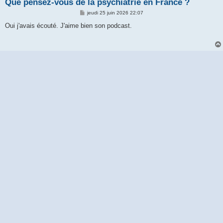
Que pensez-vous de la psychiatrie en France ?
M
jeudi 25 juin 2026 22:07
e
s
Oui j'avais écouté. J'aime bien son podcast.
s
a
g
e