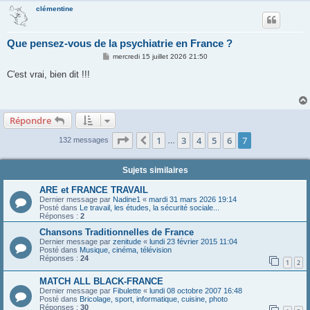
Je me demande si j'ai vraiment un trouble bipolaire.
clémentine
Que pensez-vous de la psychiatrie en France ?
M
mercredi 15 juillet 2026 21:50
e
s
C'est vrai, bien dit !!!
s
a
g
e
Répondre
Page
7
sur
7
1
3
4
5
6
7
Précédente
132 messages
…
Sujets similaires
ARE et FRANCE TRAVAIL
Dernier message par
Nadine1
«
mardi 31 mars 2026 19:14
Posté dans
Le travail, les études, la sécurité sociale...
Réponses :
2
Chansons Traditionnelles de France
Dernier message par
zenitude
«
lundi 23 février 2015 11:04
Posté dans
Musique, cinéma, télévision
Réponses :
24
1
2
MATCH ALL BLACK-FRANCE
Dernier message par
Fibulette
«
lundi 08 octobre 2007 16:48
Posté dans
Bricolage, sport, informatique, cuisine, photo
Réponses :
30