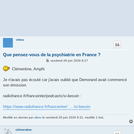
vibou
Que pensez-vous de la psychiatrie en France ?
M
vendredi 26 juin 2026 8:17
e
s
Clémentine, Amphi
s
a
g
Je n'avais pas écouté car j'avais oublié que Demorand avait commencé
e
son émission.
radiofrance.fr/franceinter/podcasts/si-besoin :
https://www.radiofrance.fr/franceinter/ ... /si-besoin
Modifié en dernier par
vibou
le vendredi 26 juin 2026 9:31, modifié 1 fois.
clémentine