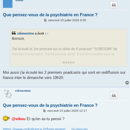
vibou
Que pensez-vous de la psychiatrie en France ?
M
mercredi 15 juillet 2026 9:50
e
s
s
clémentine
a écrit :
↑
a
g
Bonsoir,
e
J'ai écouté le 1er podcast sur la série de 6 podcast " SI BESOIN" de
Nicolas Demorrand. J'ai beaucoup aimé. Il est très sincère et je le
trouve mieux que le 1ère fois où il avait été diagnostiqué bipolaire.
↓↓↓↓↓↓↓
Moi aussi j'ai écouté les 2 premiers poadcasts qui sont en rediffusion sur
france inter le dimanche vers 19h20.
clémentine
Que pensez-vous de la psychiatrie en France ?
M
mercredi 15 juillet 2026 12:17
e
s
@vibou
Et qu'en as-tu pensé ?
s
a
g
https://www.radiofrance.fr/franceinter/ ... /si-besoin