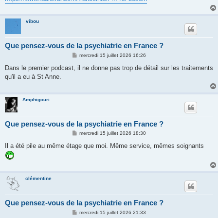
e
vibou
Que pensez-vous de la psychiatrie en France ?
M
mercredi 15 juillet 2026 16:26
e
s
Dans le premier podcast, il ne donne pas trop de détail sur les traitements
s
qu'il a eu à St Anne.
a
g
e
Amphigouri
Que pensez-vous de la psychiatrie en France ?
M
mercredi 15 juillet 2026 18:30
e
s
Il a été pile au même étage que moi. Même service, mêmes soignants
s
a
g
e
clémentine
Que pensez-vous de la psychiatrie en France ?
M
mercredi 15 juillet 2026 21:33
e