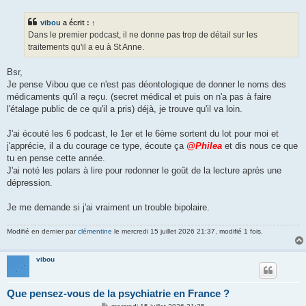
s
s
vibou
a écrit :
↑
a
g
Dans le premier podcast, il ne donne pas trop de détail sur les
e
traitements qu'il a eu à St Anne.
Bsr,
Je pense Vibou que ce n'est pas déontologique de donner le noms des
médicaments qu'il a reçu. (secret médical et puis on n'a pas à faire
l'étalage public de ce qu'il a pris) déjà, je trouve qu'il va loin.
J'ai écouté les 6 podcast, le 1er et le 6ème sortent du lot pour moi et
j'apprécie, il a du courage ce type, écoute ça
@Philea
et dis nous ce que
tu en pense cette année.
J'ai noté les polars à lire pour redonner le goût de la lecture après une
dépression.
Je me demande si j'ai vraiment un trouble bipolaire.
Modifié en dernier par
clémentine
le mercredi 15 juillet 2026 21:37, modifié 1 fois.
vibou
Que pensez-vous de la psychiatrie en France ?
M