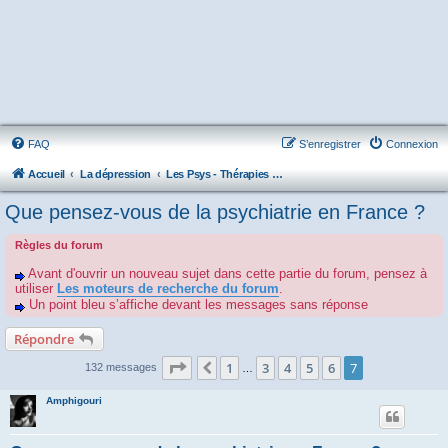
FAQ
S’enregistrer
Connexion
Accueil
La dépression
Les Psys - Thérapies - Cliniques - Hôpitaux - Associations
Que pensez-vous de la psychiatrie en France ?
Règles du forum
Avant d'ouvrir un nouveau sujet dans cette partie du forum, pensez à
utiliser
Les moteurs de recherche du forum
.
Un point bleu s’affiche devant les messages sans réponse
Répondre
Page
7
sur
7
1
3
4
5
6
7
Précédente
132 messages
…
Amphigouri