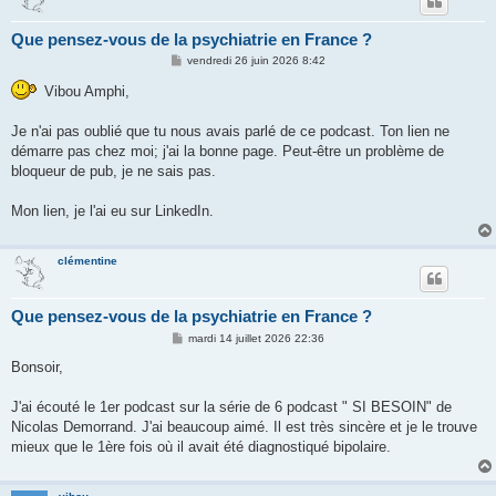
Que pensez-vous de la psychiatrie en France ?
M
vendredi 26 juin 2026 8:42
e
s
Vibou Amphi,
s
a
g
Je n'ai pas oublié que tu nous avais parlé de ce podcast. Ton lien ne
e
démarre pas chez moi; j'ai la bonne page. Peut-être un problème de
bloqueur de pub, je ne sais pas.
Mon lien, je l'ai eu sur LinkedIn.
clémentine
Que pensez-vous de la psychiatrie en France ?
M
mardi 14 juillet 2026 22:36
e
s
Bonsoir,
s
a
g
J'ai écouté le 1er podcast sur la série de 6 podcast " SI BESOIN" de
e
Nicolas Demorrand. J'ai beaucoup aimé. Il est très sincère et je le trouve
mieux que le 1ère fois où il avait été diagnostiqué bipolaire.