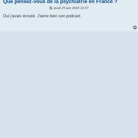
Que pensez-vous de la psychiatrie en France ?
M
jeudi 25 juin 2026 22:07
e
s
Oui j'avais écouté. J'aime bien son podcast.
s
a
g
e