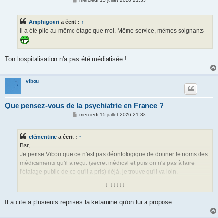
mercredi 15 juillet 2026 21:35
e
s
s
Amphigouri
a écrit :
↑
a
g
Il a été pile au même étage que moi. Même service, mêmes soignants
e
Ton hospitalisation n'a pas été médiatisée !
vibou
Que pensez-vous de la psychiatrie en France ?
M
mercredi 15 juillet 2026 21:38
e
s
s
clémentine
a écrit :
↑
a
g
Bsr,
e
Je pense Vibou que ce n'est pas déontologique de donner le noms des
médicaments qu'il a reçu. (secret médical et puis on n'a pas à faire
l'étalage public de ce qu'il a pris) déjà, je trouve qu'il va loin.
↓↓↓↓↓↓↓
J'ai écouté les 6 podcast, le 1er et le 6ème sortent du lot pour moi. J'ai
noté les polars à lire pour redonner le goût de la lecture après une
Il a cité à plusieurs reprises la ketamine qu'on lui a proposé.
dépression.