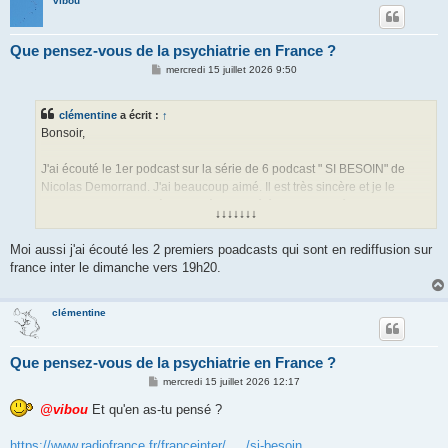
vibou
Que pensez-vous de la psychiatrie en France ?
M
mercredi 15 juillet 2026 9:50
e
s
s
clémentine
a écrit :
↑
a
g
Bonsoir,
e
J'ai écouté le 1er podcast sur la série de 6 podcast " SI BESOIN" de
Nicolas Demorrand. J'ai beaucoup aimé. Il est très sincère et je le
trouve mieux que le 1ère fois où il avait été diagnostiqué bipolaire.
↓↓↓↓↓↓↓
Moi aussi j'ai écouté les 2 premiers poadcasts qui sont en rediffusion sur
france inter le dimanche vers 19h20.
clémentine
Que pensez-vous de la psychiatrie en France ?
M
mercredi 15 juillet 2026 12:17
e
s
@vibou
Et qu'en as-tu pensé ?
s
a
g
https://www.radiofrance.fr/franceinter/ ... /si-besoin