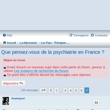
FAQ
S’enregistrer
Connexion
Accueil
La dépression
Les Psys - Thérapies - Cliniques - Hôpitaux - Associations
Que pensez-vous de la psychiatrie en France ?
Règles du forum
Avant d'ouvrir un nouveau sujet dans cette partie du forum, pensez à
utiliser
Les moteurs de recherche du forum
.
Un point bleu s’affiche devant les messages sans réponse
Répondre
Page
7
sur
7
1
3
4
5
6
7
Précédente
132 messages
…
Amphigouri