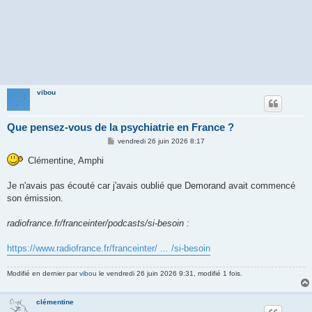
vibou
Que pensez-vous de la psychiatrie en France ?
M
vendredi 26 juin 2026 8:17
e
s
Clémentine, Amphi
s
a
g
Je n'avais pas écouté car j'avais oublié que Demorand avait commencé
e
son émission.
radiofrance.fr/franceinter/podcasts/si-besoin :
https://www.radiofrance.fr/franceinter/ ... /si-besoin
Modifié en dernier par
vibou
le vendredi 26 juin 2026 9:31, modifié 1 fois.
clémentine