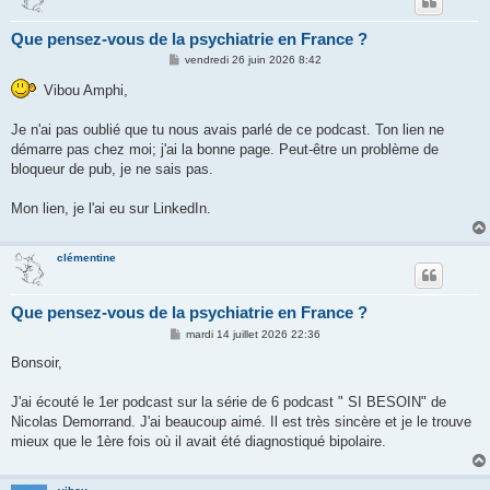
Que pensez-vous de la psychiatrie en France ?
M
vendredi 26 juin 2026 8:42
e
s
Vibou Amphi,
s
a
g
Je n'ai pas oublié que tu nous avais parlé de ce podcast. Ton lien ne
e
démarre pas chez moi; j'ai la bonne page. Peut-être un problème de
bloqueur de pub, je ne sais pas.
Mon lien, je l'ai eu sur LinkedIn.
clémentine
Que pensez-vous de la psychiatrie en France ?
M
mardi 14 juillet 2026 22:36
e
s
Bonsoir,
s
a
g
J'ai écouté le 1er podcast sur la série de 6 podcast " SI BESOIN" de
e
Nicolas Demorrand. J'ai beaucoup aimé. Il est très sincère et je le trouve
mieux que le 1ère fois où il avait été diagnostiqué bipolaire.