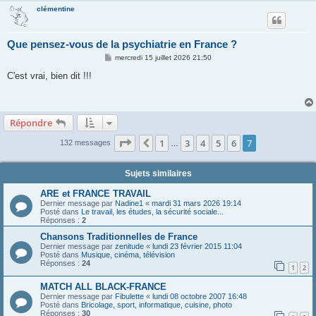
Je me demande si j'ai vraiment un trouble bipolaire.
clémentine
Que pensez-vous de la psychiatrie en France ?
M
mercredi 15 juillet 2026 21:50
e
s
C'est vrai, bien dit !!!
s
a
g
e
Répondre
Page
7
sur
7
1
3
4
5
6
7
Précédente
132 messages
…
Sujets similaires
ARE et FRANCE TRAVAIL
Dernier message par
Nadine1
«
mardi 31 mars 2026 19:14
Posté dans
Le travail, les études, la sécurité sociale...
Réponses :
2
Chansons Traditionnelles de France
Dernier message par
zenitude
«
lundi 23 février 2015 11:04
Posté dans
Musique, cinéma, télévision
Réponses :
24
1
2
MATCH ALL BLACK-FRANCE
Dernier message par
Fibulette
«
lundi 08 octobre 2007 16:48
Posté dans
Bricolage, sport, informatique, cuisine, photo
Réponses :
30