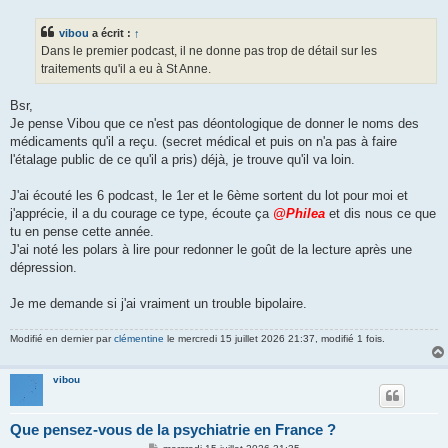
s
s
vibou
a écrit :
↑
a
g
Dans le premier podcast, il ne donne pas trop de détail sur les
e
traitements qu'il a eu à St Anne.
Bsr,
Je pense Vibou que ce n'est pas déontologique de donner le noms des
médicaments qu'il a reçu. (secret médical et puis on n'a pas à faire
l'étalage public de ce qu'il a pris) déjà, je trouve qu'il va loin.
J'ai écouté les 6 podcast, le 1er et le 6ème sortent du lot pour moi et
j'apprécie, il a du courage ce type, écoute ça
@Philea
et dis nous ce que
tu en pense cette année.
J'ai noté les polars à lire pour redonner le goût de la lecture après une
dépression.
Je me demande si j'ai vraiment un trouble bipolaire.
Modifié en dernier par
clémentine
le mercredi 15 juillet 2026 21:37, modifié 1 fois.
vibou
Que pensez-vous de la psychiatrie en France ?
M