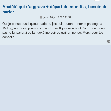
Anxiété qui s'aggrave + départ de mon fils, besoin de
parler
M
jeudi 18 juin 2026 11:52
e
s
Oui je pense aussi qu'au stade ou j'en suis autant tenter le passage à
s
150mg, au moins j'aurai essayer le zoloft jusqu'au bout. Si ça fonctionne
a
g
pas je lui parlerai de la fluoxétine voir ce qu'il en pense. Merci pour tes
e
conseils