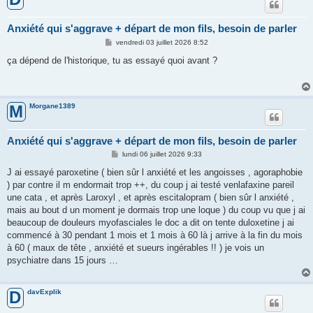
Anxiété qui s'aggrave + départ de mon fils, besoin de parler
M
vendredi 03 juillet 2026 8:52
e
s
ça dépend de l'historique, tu as essayé quoi avant ?
s
a
g
e
Morgane1389
M
Anxiété qui s'aggrave + départ de mon fils, besoin de parler
M
lundi 06 juillet 2026 9:33
e
s
J ai essayé paroxetine ( bien sûr l anxiété et les angoisses , agoraphobie
s
) par contre il m endormait trop ++, du coup j ai testé venlafaxine pareil
a
g
une cata , et après Laroxyl , et après escitalopram ( bien sûr l anxiété ,
e
mais au bout d un moment je dormais trop une loque ) du coup vu que j ai
beaucoup de douleurs myofasciales le doc a dit on tente duloxetine j ai
commencé à 30 pendant 1 mois et 1 mois à 60 là j arrive à la fin du mois
à 60 ( maux de tête , anxiété et sueurs ingérables !! ) je vois un
psychiatre dans 15 jours …
davExplik
D