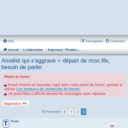
FAQ
S’enregistrer
Connexion
Accueil
La dépression
Angoisses - Phobies - Obsessions - TOC - Somatisations
Anxiété qui s'aggrave + départ de mon fils,
besoin de parler
Règles du forum
Avant d'ouvrir un nouveau sujet dans cette partie du forum, pensez à
utiliser
Les moteurs de recherche du forum
.
Un point bleu s’affiche devant les messages sans réponse
Répondre
1
2
3
Précédente
50 messages
Taspy
T