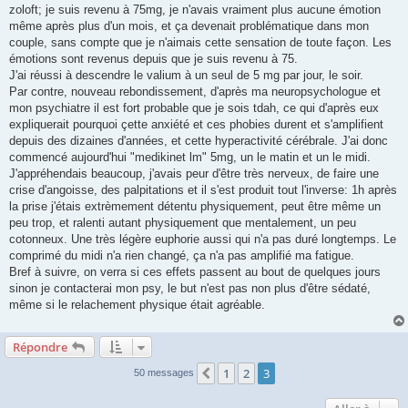
zoloft; je suis revenu à 75mg, je n'avais vraiment plus aucune émotion
même après plus d'un mois, et ça devenait problématique dans mon
couple, sans compte que je n'aimais cette sensation de toute façon. Les
émotions sont revenus depuis que je suis revenu à 75.
J'ai réussi à descendre le valium à un seul de 5 mg par jour, le soir.
Par contre, nouveau rebondissement, d'après ma neuropsychologue et
mon psychiatre il est fort probable que je sois tdah, ce qui d'après eux
expliquerait pourquoi çette anxiété et ces phobies durent et s'amplifient
depuis des dizaines d'années, et cette hyperactivité cérébrale. J'ai donc
commencé aujourd'hui "medikinet lm" 5mg, un le matin et un le midi.
J'appréhendais beaucoup, j'avais peur d'être très nerveux, de faire une
crise d'angoisse, des palpitations et il s'est produit tout l'inverse: 1h après
la prise j'étais extrèmement détentu physiquement, peut être même un
peu trop, et ralenti autant physiquement que mentalement, un peu
cotonneux. Une très légère euphorie aussi qui n'a pas duré longtemps. Le
comprimé du midi n'a rien changé, ça n'a pas amplifié ma fatigue.
Bref à suivre, on verra si ces effets passent au bout de quelques jours
sinon je contacterai mon psy, le but n'est pas non plus d'être sédaté,
même si le relachement physique était agréable.
Répondre
1
2
3
Précédente
50 messages