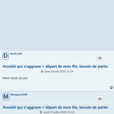
davExplik
D
Anxiété qui s'aggrave + départ de mon fils, besoin de parler
M
jeudi 18 juin 2026 11:54
e
s
tiens nous au jus
s
a
g
e
Morgane1389
M
Anxiété qui s'aggrave + départ de mon fils, besoin de parler
M
jeudi 02 juillet 2026 21:43