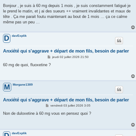
e
s
Bonjour , je suis à 60 mg depuis 1 mois , je suis constamment fatigué je
s
le prend le matin, et j ai des sueurs ++ vraiment invalidantes et maux de
a
g
tête . Ça me parait foutu maintenant au bout de 1 mois … ça ce calme
e
même pas un peu …
davExplik
D
Anxiété qui s'aggrave + départ de mon fils, besoin de parler
M
jeudi 02 juillet 2026 21:50
e
s
60 mg de quoi, fluoxetine ?
s
a
g
e
Morgane1389
M
Anxiété qui s'aggrave + départ de mon fils, besoin de parler
M
vendredi 03 juillet 2026 3:05
e
s
Non de duloxetine à 60 mg vous en pensez quoi ?
s
a
g
e
davExplik
D