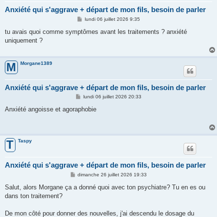
Anxiété qui s'aggrave + départ de mon fils, besoin de parler
M
lundi 06 juillet 2026 9:35
e
s
tu avais quoi comme symptômes avant les traitements ? anxiété
s
uniquement ?
a
g
e
Morgane1389
M
Anxiété qui s'aggrave + départ de mon fils, besoin de parler
M
lundi 06 juillet 2026 20:33
e
s
Anxiété angoisse et agoraphobie
s
a
g
e
Taspy
T
Anxiété qui s'aggrave + départ de mon fils, besoin de parler
M
dimanche 26 juillet 2026 19:33
e
s
Salut, alors Morgane ça a donné quoi avec ton psychiatre? Tu en es ou
s
dans ton traitement?
a
g
e
De mon côté pour donner des nouvelles, j'ai descendu le dosage du