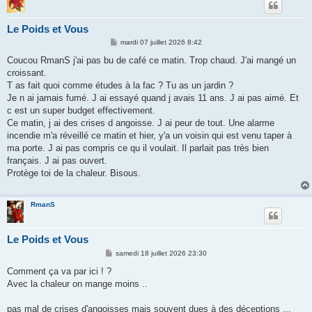
Le Poids et Vous
M
mardi 07 juillet 2026 8:42
e
s
Coucou RmanS j'ai pas bu de café ce matin. Trop chaud. J'ai mangé un
s
croissant.
a
g
T as fait quoi comme études à la fac ? Tu as un jardin ?
e
Je n ai jamais fumé. J ai essayé quand j avais 11 ans. J ai pas aimé. Et
c est un super budget effectivement.
Ce matin, j ai des crises d angoisse. J ai peur de tout. Une alarme
incendie m'a réveillé ce matin et hier, y'a un voisin qui est venu taper à
ma porte. J ai pas compris ce qu il voulait. Il parlait pas très bien
français. J ai pas ouvert.
Protège toi de la chaleur. Bisous.
RmanS
Le Poids et Vous
M
samedi 18 juillet 2026 23:30
e
s
Comment ça va par ici ! ?
s
Avec la chaleur on mange moins ..
a
g
e
pas mal de crises d'angoisses mais souvent dues à des déceptions ...