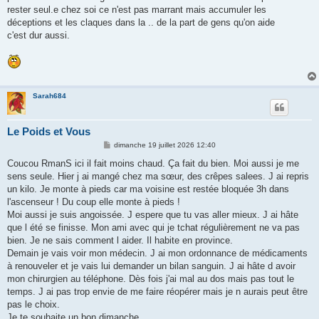
rester seul.e chez soi ce n'est pas marrant mais accumuler les
déceptions et les claques dans la .. de la part de gens qu'on aide
c'est dur aussi.
Sarah684
Le Poids et Vous
M
dimanche 19 juillet 2026 12:40
e
s
Coucou RmanS ici il fait moins chaud. Ça fait du bien. Moi aussi je me
s
sens seule. Hier j ai mangé chez ma sœur, des crêpes salees. J ai repris
a
g
un kilo. Je monte à pieds car ma voisine est restée bloquée 3h dans
e
l'ascenseur ! Du coup elle monte à pieds !
Moi aussi je suis angoissée. J espere que tu vas aller mieux. J ai hâte
que l été se finisse. Mon ami avec qui je tchat régulièrement ne va pas
bien. Je ne sais comment l aider. Il habite en province.
Demain je vais voir mon médecin. J ai mon ordonnance de médicaments
à renouveler et je vais lui demander un bilan sanguin. J ai hâte d avoir
mon chirurgien au téléphone. Dès fois j'ai mal au dos mais pas tout le
temps. J ai pas trop envie de me faire réopérer mais je n aurais peut être
pas le choix.
Je te souhaite un bon dimanche.