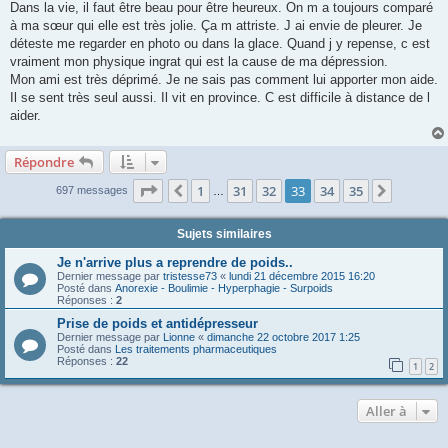
s
Dans la vie, il faut être beau pour être heureux. On m a toujours comparé
s
à ma sœur qui elle est très jolie. Ça m attriste. J ai envie de pleurer. Je
a
g
déteste me regarder en photo ou dans la glace. Quand j y repense, c est
e
vraiment mon physique ingrat qui est la cause de ma dépression.
Mon ami est très déprimé. Je ne sais pas comment lui apporter mon aide.
Il se sent très seul aussi. Il vit en province. C est difficile à distance de l
aider.
Répondre
Page
33
sur
35
1
31
32
33
34
35
Précédente
Suivant
697 messages
…
Sujets similaires
Je n'arrive plus a reprendre de poids..
Dernier message par
tristesse73
«
lundi 21 décembre 2015 16:20
Posté dans
Anorexie - Boulimie - Hyperphagie - Surpoids
Réponses :
2
Prise de poids et antidépresseur
Dernier message par
Lionne
«
dimanche 22 octobre 2017 1:25
Posté dans
Les traitements pharmaceutiques
Réponses :
22
1
2
Aller à