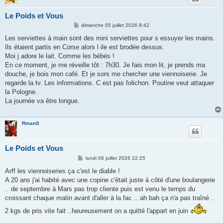
Le Poids et Vous
M
dimanche 05 juillet 2026 8:42
e
s
Les serviettes à main sont des mini serviettes pour s essuyer les mains.
s
Ils étaient partis en Corse alors l ile est brodée dessus.
a
g
Moi j adore le lait. Comme les bébés !
e
En ce moment, je me réveille tôt : 7h30. Je fais mon lit, je prends ma
douche, je bois mon café. Et je sors me chercher une viennoiserie. Je
regarde la tv. Les informations. C est pas folichon. Poutine veut attaquer
la Pologne.
La journée va être longue.
RmanS
Le Poids et Vous
M
lundi 06 juillet 2026 22:25
e
s
Arff les viennoiseries ça c'est le diable !
s
A 20 ans j'ai habité avec une copine c'était juste à côté d'une boulangerie
a
g
.. de septembre à Mars pas trop cliente puis est venu le temps du
e
croissant chaque matin avant d'aller à la fac .. ah bah ça n'a pas traîné ..
2 kgs de pris vite fait ..heureusement on a quitté l'appart en juin