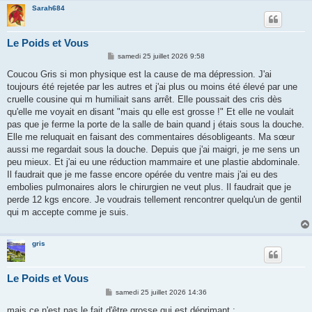
Sarah684
Le Poids et Vous
M
samedi 25 juillet 2026 9:58
e
s
Coucou Gris si mon physique est la cause de ma dépression. J'ai
s
toujours été rejetée par les autres et j'ai plus ou moins été élevé par une
a
g
cruelle cousine qui m humiliait sans arrêt. Elle poussait des cris dès
e
qu'elle me voyait en disant "mais qu elle est grosse !" Et elle ne voulait
pas que je ferme la porte de la salle de bain quand j étais sous la douche.
Elle me reluquait en faisant des commentaires désobligeants. Ma sœur
aussi me regardait sous la douche. Depuis que j'ai maigri, je me sens un
peu mieux. Et j'ai eu une réduction mammaire et une plastie abdominale.
Il faudrait que je me fasse encore opérée du ventre mais j'ai eu des
embolies pulmonaires alors le chirurgien ne veut plus. Il faudrait que je
perde 12 kgs encore. Je voudrais tellement rencontrer quelqu'un de gentil
qui m accepte comme je suis.
gris
Le Poids et Vous
M
samedi 25 juillet 2026 14:36
e
s
mais ce n'est pas le fait d'être grosse qui est déprimant :