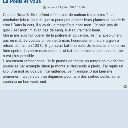
Le Poids et Vous
M
samedi 04 juillet 2026 13:06
e
s
Coucou RmanS. Ils t offrent même pas de cadeau tes voisins ? La
s
prochaine fois tu leur dit que tu peux pas arroser leurs plantes et nourrir le
a
g
chat ! Dans la cour, il y avait un magnifique chat mort. Je sais pas de
e
quoi il est mort. Y avait pas de sang. Il était vraiment beau.
Moi je me suis fait opérer de la poitrine et du ventre. Je n ai absolument
pas eu mal. Je voulais un bonnet b mais heureusement le chirurgien a
refusé. Je fais un 100 C. B ça aurait fait trop petit. Je voudrais encore me
faire opérer du ventre mais comme j'ai fait des embolies pulmonaires, ce
n est plus possible.
L ascenseur refonctionne. Je le prends de temps en temps pour vider les
poubelles par exemple sinon je monte et descends à pieds. J'ai repris un
kilo. J ai mal au dos par intermittence. Je m ennuie. J irai bien me
promener mais je suis trop déprimée pour faire des sorties seule. Je te
souhaite un bon week-end.