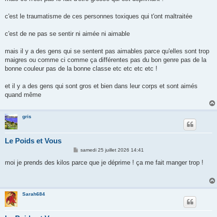
s
a
g
c'est le traumatisme de ces personnes toxiques qui t'ont maltraitée
e
c'est de ne pas se sentir ni aimée ni aimable
mais il y a des gens qui se sentent pas aimables parce qu'elles sont trop
maigres ou comme ci comme ça différentes pas du bon genre pas de la
bonne couleur pas de la bonne classe etc etc etc etc !
et il y a des gens qui sont gros et bien dans leur corps et sont aimés
quand même
gris
Le Poids et Vous
M
samedi 25 juillet 2026 14:41
e
s
moi je prends des kilos parce que je déprime ! ça me fait manger trop !
s
a
g
e
Sarah684