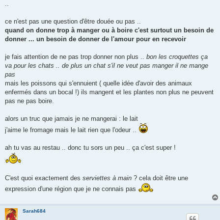
..
a
g
e
ce n'est pas une question d'être douée ou pas ..
quand on donne trop à manger ou à boire c'est surtout un besoin de
donner ... un besoin de donner de l'amour pour en recevoir
je fais attention de ne pas trop donner non plus ..
bon les croquettes ça
va pour les chats .. de plus un chat s'il ne veut pas manger il ne mange
pas
mais les poissons qui s'ennuient ( quelle idée d'avoir des animaux
enfermés dans un bocal !) ils mangent et les plantes non plus ne peuvent
pas ne pas boire.
alors un truc que jamais je ne mangerai : le lait
j'aime le fromage mais le lait rien que l'odeur ..
ah tu vas au restau .. donc tu sors un peu .. ça c'est super !
C'est quoi exactement des
serviettes à main
? cela doit être une
expression d'une région que je ne connais pas
Sarah684