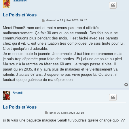
Sarah684
Le Poids et Vous
M
dimanche 19 juillet 2026 16:45
e
s
Merci RmanS mon ami et moi n avons pas trop d affinités
s
malheureusement. Ça fait 30 ans qu on se connaît. Des fois nous ne
a
g
communiquons plus pendant des mois. Il est fâché avec ses parents
e
chez qui il vit. C est une situation très compliquée. Je suis triste pour lui.
C est quelqu'un d adorable.
Je m ennuie toute la journée. Je somnole. J irai bien me promener mais
je suis trop déprimée pour faire des sorties. Et j ai une ampoule au pied.
Ma sœur à la rentrée va fêter ses 60 ans. Le temps passe si vite. Il
paraît qu en 2035, il n y aura plus de maladies et le vieillissement va
ralentir. J aurais 67 ans. J espere ne pas vivre jusque là. Ou alors, il
faudrait que je guérisse de ma dépression.
RmanS
Le Poids et Vous
M
lundi 20 juillet 2026 23:15
e
s
si tu vais une baguette magique Sarah tu voudrais qu'elle change quoi ??
s
a