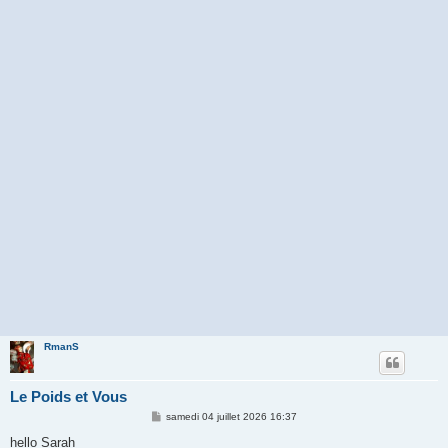
RmanS
Le Poids et Vous
M
samedi 04 juillet 2026 16:37
e
s
hello Sarah