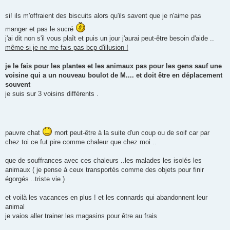
s
a
g
si! ils m'offraient des biscuits alors qu'ils savent que je n'aime pas
e
manger et pas le sucré
j'ai dit non s'il vous plaît et puis un jour j'aurai peut-être besoin d'aide ..
même si je ne me fais pas bcp d'illusion !
je le fais pour les plantes et les animaux pas pour les gens sauf une
voisine qui a un nouveau boulot de M.... et doit être en déplacement
souvent
je suis sur 3 voisins différents .
pauvre chat
mort peut-être à la suite d'un coup ou de soif car par
chez toi ce fut pire comme chaleur que chez moi ..
que de souffrances avec ces chaleurs ..les malades les isolés les
animaux ( je pense à ceux transportés comme des objets pour finir
égorgés ..triste vie )
et voilà les vacances en plus ! et les connards qui abandonnent leur
animal
je vaios aller trainer les magasins pour être au frais