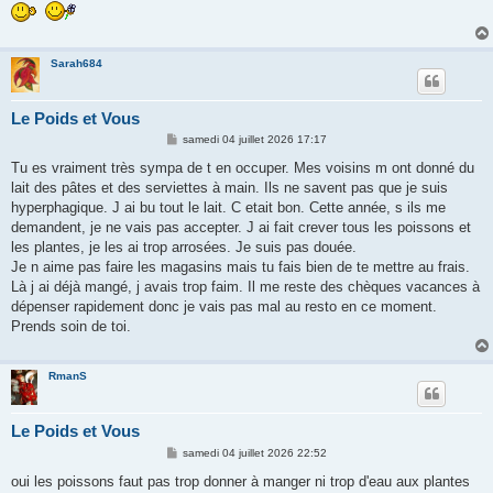
Sarah684
Le Poids et Vous
M
samedi 04 juillet 2026 17:17
e
s
Tu es vraiment très sympa de t en occuper. Mes voisins m ont donné du
s
lait des pâtes et des serviettes à main. Ils ne savent pas que je suis
a
g
hyperphagique. J ai bu tout le lait. C etait bon. Cette année, s ils me
e
demandent, je ne vais pas accepter. J ai fait crever tous les poissons et
les plantes, je les ai trop arrosées. Je suis pas douée.
Je n aime pas faire les magasins mais tu fais bien de te mettre au frais.
Là j ai déjà mangé, j avais trop faim. Il me reste des chèques vacances à
dépenser rapidement donc je vais pas mal au resto en ce moment.
Prends soin de toi.
RmanS
Le Poids et Vous
M
samedi 04 juillet 2026 22:52
e
s
oui les poissons faut pas trop donner à manger ni trop d'eau aux plantes
s