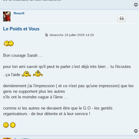
RmanS
Le Poids et Vous
M
dimanche 19 juillet 2026 14:20
e
s
s
a
g
Bon courage Sarah ...
e
pour ton ami savoir qu'il peut te parler c'est déjà très bien .. tu l'écoutes
..ça l'aide
dernièrement j'ai l'impression ( et ce n'est pas qu'une impression) que les
gens ne supportent plus les autres
s'ils ont le moindre vague à l'âme ...
comme si les autres ne devaient être que le G.O - les gentils
organisateurs - de leur détente et à leur service !