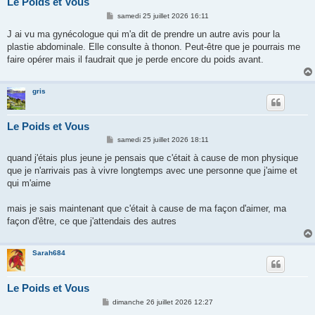
Le Poids et Vous
M
samedi 25 juillet 2026 16:11
e
s
J ai vu ma gynécologue qui m'a dit de prendre un autre avis pour la
s
plastie abdominale. Elle consulte à thonon. Peut-être que je pourrais me
a
g
faire opérer mais il faudrait que je perde encore du poids avant.
e
gris
Le Poids et Vous
M
samedi 25 juillet 2026 18:11
e
s
quand j'étais plus jeune je pensais que c'était à cause de mon physique
s
que je n'arrivais pas à vivre longtemps avec une personne que j'aime et
a
g
qui m'aime
e
mais je sais maintenant que c'était à cause de ma façon d'aimer, ma
façon d'être, ce que j'attendais des autres
Sarah684
Le Poids et Vous
M
dimanche 26 juillet 2026 12:27
e