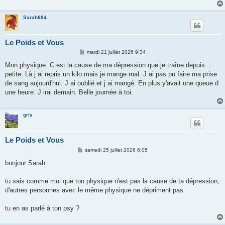
g
e
Sarah684
Le Poids et Vous
M
mardi 21 juillet 2026 9:34
e
s
Mon physique. C est la cause de ma dépression que je traîne depuis
s
petite. Là j ai repris un kilo mais je mange mal. J ai pas pu faire ma prise
a
g
de sang aujourd'hui. J ai oublié et j ai mangé. En plus y'avait une queue d
e
une heure. J irai demain. Belle journée à toi.
gris
Le Poids et Vous
M
samedi 25 juillet 2026 6:05
e
s
bonjour Sarah
s
a
g
tu sais comme moi que ton physique n'est pas la cause de ta dépression,
e
d'autres personnes avec le même physique ne dépriment pas
tu en as parlé à ton psy ?