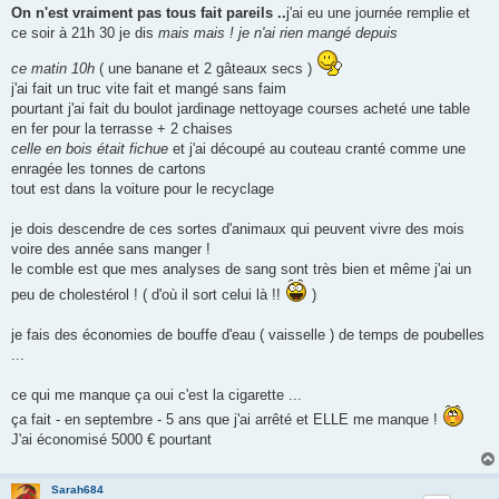
On n'est vraiment pas tous fait pareils ..
j'ai eu une journée remplie et
ce soir à 21h 30 je dis
mais mais ! je n'ai rien mangé depuis
ce matin 10h
( une banane et 2 gâteaux secs )
j'ai fait un truc vite fait et mangé sans faim
pourtant j'ai fait du boulot jardinage nettoyage courses acheté une table
en fer pour la terrasse + 2 chaises
celle en bois était fichue
et j'ai découpé au couteau cranté comme une
enragée les tonnes de cartons
tout est dans la voiture pour le recyclage
je dois descendre de ces sortes d'animaux qui peuvent vivre des mois
voire des année sans manger !
le comble est que mes analyses de sang sont très bien et même j'ai un
peu de cholestérol ! ( d'où il sort celui là !!
)
je fais des économies de bouffe d'eau ( vaisselle ) de temps de poubelles
...
ce qui me manque ça oui c'est la cigarette ...
ça fait - en septembre - 5 ans que j'ai arrêté et ELLE me manque !
J'ai économisé 5000 € pourtant
Sarah684