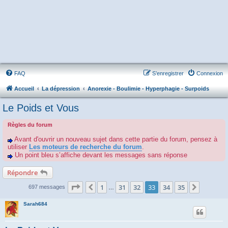
FAQ
S’enregistrer
Connexion
Accueil
La dépression
Anorexie - Boulimie - Hyperphagie - Surpoids
Le Poids et Vous
Règles du forum
Avant d'ouvrir un nouveau sujet dans cette partie du forum, pensez à
utiliser
Les moteurs de recherche du forum
.
Un point bleu s’affiche devant les messages sans réponse
Répondre
Page
33
sur
35
1
31
32
33
34
35
Précédente
Suivant
697 messages
…
Sarah684