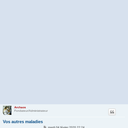
Archaos
Fondateur/Administrateur
Vos autres maladies
M
mardi 04 février 2020 22:24