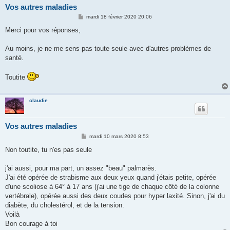
Vos autres maladies
M
mardi 18 février 2020 20:06
e
s
Merci pour vos réponses,
s
a
g
Au moins, je ne me sens pas toute seule avec d'autres problèmes de
e
santé.
Toutite
claudie
Vos autres maladies
M
mardi 10 mars 2020 8:53
e
s
Non toutite, tu n'es pas seule
s
a
g
j'ai aussi, pour ma part, un assez "beau" palmarès.
e
J'ai été opérée de strabisme aux deux yeux quand j'étais petite, opérée
d'une scoliose à 64° à 17 ans (j'ai une tige de chaque côté de la colonne
vertébrale), opérée aussi des deux coudes pour hyper laxité. Sinon, j'ai du
diabète, du cholestérol, et de la tension.
Voilà
Bon courage à toi