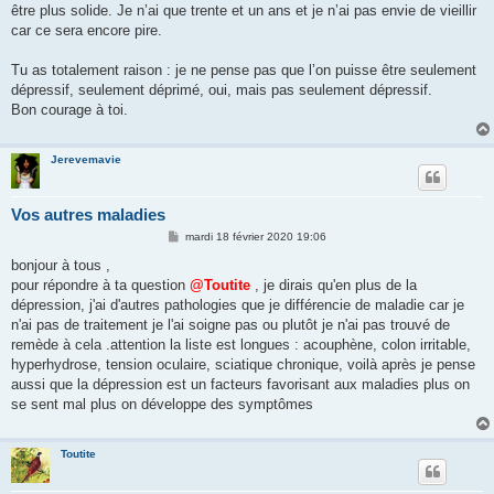
être plus solide. Je n’ai que trente et un ans et je n’ai pas envie de vieillir
car ce sera encore pire.
Tu as totalement raison : je ne pense pas que l’on puisse être seulement
dépressif, seulement déprimé, oui, mais pas seulement dépressif.
Bon courage à toi.
Jerevemavie
Vos autres maladies
M
mardi 18 février 2020 19:06
e
s
bonjour à tous ,
s
pour répondre à ta question
@Toutite
, je dirais qu'en plus de la
a
g
dépression, j'ai d'autres pathologies que je différencie de maladie car je
e
n'ai pas de traitement je l'ai soigne pas ou plutôt je n'ai pas trouvé de
remède à cela .attention la liste est longues : acouphène, colon irritable,
hyperhydrose, tension oculaire, sciatique chronique, voilà après je pense
aussi que la dépression est un facteurs favorisant aux maladies plus on
se sent mal plus on développe des symptômes
Toutite