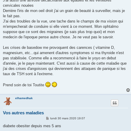
J'ai aussi une athrose decalcifiante aux epaules et les vertebres
cervicales nouées
Derrière l'iris de mon oeil droit j'ai un grain de beauté à surveiller, mais je
le fait pas.
J'ai des troubles de la vue, une tache dans le champs de ma vision qui
m'empecherait de conduire si elle vient à ce moment. Mon ophtalmo
suppose que ce sont des migraines (je sais plus trop quoi) et mon
medecin de l'epoque pense autre chose. Je ne veut pas le savoir.
Les crises de basedow me provoquent des carences ( vitamine D,
magnesium, etc...qui amenent d'autres symptomes si ma thyroide n'est
pas stabilisée. Comme elle a recommencé à faire le yoyo en debut
d'année, je le paye maintenant. C'est aussi à cause de cette maladie que
j'ai des crises d'angoisses qui deviennent des attaques de panique si les
taux de TSH sont à l'extreme.
Prend soin de toi Toutite
elhamedhak
Vos autres maladies
M
lundi 30 mars 2020 19:07
e
s
diabete obesiter depuis mes 5 ans
s