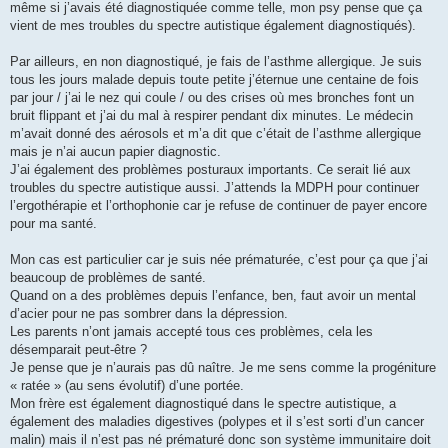
même si j’avais été diagnostiquée comme telle, mon psy pense que ça
vient de mes troubles du spectre autistique également diagnostiqués).
Par ailleurs, en non diagnostiqué, je fais de l’asthme allergique. Je suis
tous les jours malade depuis toute petite j’éternue une centaine de fois
par jour / j’ai le nez qui coule / ou des crises où mes bronches font un
bruit flippant et j’ai du mal à respirer pendant dix minutes. Le médecin
m’avait donné des aérosols et m’a dit que c’était de l’asthme allergique
mais je n’ai aucun papier diagnostic.
J’ai également des problèmes posturaux importants. Ce serait lié aux
troubles du spectre autistique aussi. J’attends la MDPH pour continuer
l’ergothérapie et l’orthophonie car je refuse de continuer de payer encore
pour ma santé.
Mon cas est particulier car je suis née prématurée, c’est pour ça que j’ai
beaucoup de problèmes de santé.
Quand on a des problèmes depuis l’enfance, ben, faut avoir un mental
d’acier pour ne pas sombrer dans la dépression.
Les parents n’ont jamais accepté tous ces problèmes, cela les
désemparait peut-être ?
Je pense que je n’aurais pas dû naître. Je me sens comme la progéniture
« ratée » (au sens évolutif) d’une portée.
Mon frère est également diagnostiqué dans le spectre autistique, a
également des maladies digestives (polypes et il s’est sorti d’un cancer
malin) mais il n’est pas né prématuré donc son système immunitaire doit