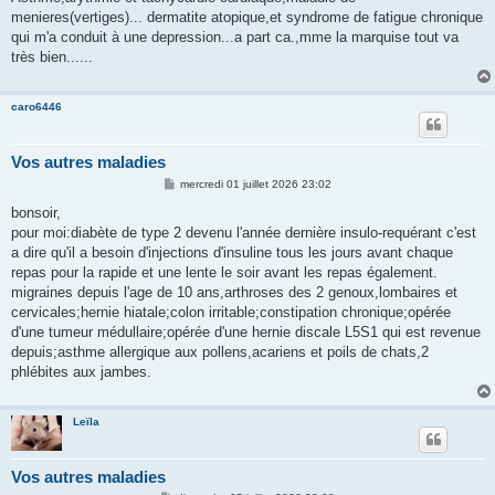
e
menieres(vertiges)... dermatite atopique,et syndrome de fatigue chronique
qui m'a conduit à une depression...a part ca.,mme la marquise tout va
très bien......
caro6446
Vos autres maladies
M
mercredi 01 juillet 2026 23:02
e
s
bonsoir,
s
pour moi:diabète de type 2 devenu l'année dernière insulo-requérant c'est
a
g
a dire qu'il a besoin d'injections d'insuline tous les jours avant chaque
e
repas pour la rapide et une lente le soir avant les repas également.
migraines depuis l'age de 10 ans,arthroses des 2 genoux,lombaires et
cervicales;hernie hiatale;colon irritable;constipation chronique;opérée
d'une tumeur médullaire;opérée d'une hernie discale L5S1 qui est revenue
depuis;asthme allergique aux pollens,acariens et poils de chats,2
phlébites aux jambes.
Leïla
Vos autres maladies