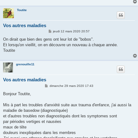
Toutite
Vos autres maladies
M
jeudi 12 mars 2020 20:57
e
s
On dirait que bien des gens ont leur lot de "bobos".
s
Et lorsqu'on vieillit, on en découvre un nouveau à chaque année.
a
g
Toutite
e
grenouille11
Vos autres maladies
M
dimanche 29 mars 2020 17:43
e
s
Bonjour Toutite,
s
a
g
Mis à part les troubles d'anxiété suite aux trauma d'enfance, j'ai aussi la
e
maladie de basedow (diagnostiquée)
et d'autres troubles non diagnostiqués dont les symptomes sont
par périodes vertiges et nausées
maux de tête
douleurs inexpliquées dans les membres