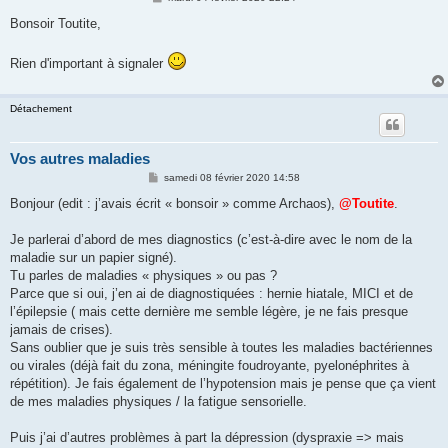
e
s
Bonsoir Toutite,
s
a
g
Rien d'important à signaler
e
Détachement
Vos autres maladies
M
samedi 08 février 2020 14:58
e
s
Bonjour (edit : j’avais écrit « bonsoir » comme Archaos),
@Toutite
.
s
a
g
Je parlerai d’abord de mes diagnostics (c’est-à-dire avec le nom de la
e
maladie sur un papier signé).
Tu parles de maladies « physiques » ou pas ?
Parce que si oui, j’en ai de diagnostiquées : hernie hiatale, MICI et de
l’épilepsie ( mais cette dernière me semble légère, je ne fais presque
jamais de crises).
Sans oublier que je suis très sensible à toutes les maladies bactériennes
ou virales (déjà fait du zona, méningite foudroyante, pyelonéphrites à
répétition). Je fais également de l’hypotension mais je pense que ça vient
de mes maladies physiques / la fatigue sensorielle.
Puis j’ai d’autres problèmes à part la dépression (dyspraxie => mais