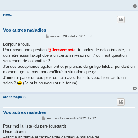
a
g
e
Picoa
Vos autres maladies
M
mercredi 29 juillet 2020 17:38
e
s
Bonjour à tous,
s
Pour poser une question
@Jerevemavie
, tu parles de colon irritable, tu
a
g
dois être aussi laxophobe à un certain niveau non ? ou il est question
e
seulement de colopathie ?
J'ai des acouphènes également et je prenais du ginkgo biloba, pendant un
moment, ça n'a pas tant amélioré la situation que ça...
J'aimerai parler un peu plus de cela avec toi si tu veux bien, as-tu un
salon ?
(Je suis nouveau sur le forum).
charlemagne93
Vos autres maladies
M
vendredi 19 novembre 2021 17:12
e
s
Pour moi la liste (du père fouettard)
s
Rhumatismes
a
g
Asthme,arythmie et tachycardie cardiaque,maladie de