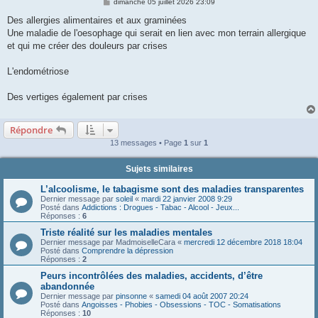
M
dimanche 05 juillet 2026 23:09
e
s
Des allergies alimentaires et aux graminées
s
Une maladie de l'oesophage qui serait en lien avec mon terrain allergique
a
g
et qui me créer des douleurs par crises
e
L'endométriose
Des vertiges également par crises
Répondre
13 messages • Page
1
sur
1
Sujets similaires
L’alcoolisme, le tabagisme sont des maladies transparentes
Dernier message par
soleil
«
mardi 22 janvier 2008 9:29
Posté dans
Addictions : Drogues - Tabac - Alcool - Jeux...
Réponses :
6
Triste réalité sur les maladies mentales
Dernier message par
MadmoiselleCara
«
mercredi 12 décembre 2018 18:04
Posté dans
Comprendre la dépression
Réponses :
2
Peurs incontrôlées des maladies, accidents, d’être
abandonnée
Dernier message par
pinsonne
«
samedi 04 août 2007 20:24
Posté dans
Angoisses - Phobies - Obsessions - TOC - Somatisations
Réponses :
10