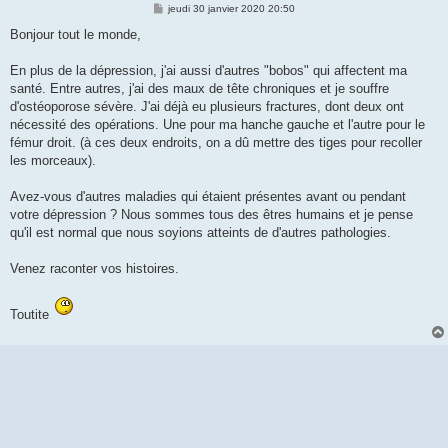
M
jeudi 30 janvier 2020 20:50
e
s
Bonjour tout le monde,
s
a
g
En plus de la dépression, j'ai aussi d'autres "bobos" qui affectent ma
e
santé. Entre autres, j'ai des maux de tête chroniques et je souffre
d'ostéoporose sévère. J'ai déjà eu plusieurs fractures, dont deux ont
nécessité des opérations. Une pour ma hanche gauche et l'autre pour le
fémur droit. (à ces deux endroits, on a dû mettre des tiges pour recoller
les morceaux).
Avez-vous d'autres maladies qui étaient présentes avant ou pendant
votre dépression ? Nous sommes tous des êtres humains et je pense
qu'il est normal que nous soyions atteints de d'autres pathologies.
Venez raconter vos histoires.
Toutite