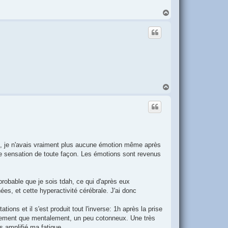
H
a
u
t
H
a
u
t
g, je n'avais vraiment plus aucune émotion même après
e sensation de toute façon. Les émotions sont revenus
robable que je sois tdah, ce qui d'après eux
ées, et cette hyperactivité cérébrale. J'ai donc
ions et il s'est produit tout l'inverse: 1h après la prise
quement que mentalement, un peu cotonneux. Une très
s amplifié ma fatigue.