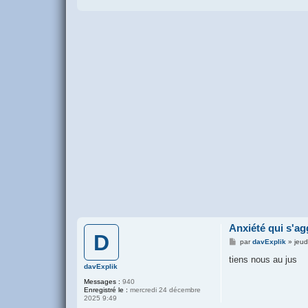
Anxiété qui s'ag
D
M
par
davExplik
»
jeud
e
s
tiens nous au jus
s
davExplik
a
Messages :
940
g
Enregistré le :
mercredi 24 décembre
e
2025 9:49