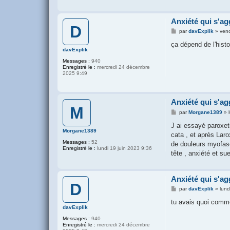
Anxiété qui s'ag
D
M
par
davExplik
»
vend
e
s
ça dépend de l'hist
s
davExplik
a
Messages :
940
g
Enregistré le :
mercredi 24 décembre
e
2025 9:49
Anxiété qui s'ag
M
M
par
Morgane1389
»
e
s
J ai essayé paroxeti
s
Morgane1389
cata , et après Lar
a
Messages :
52
g
de douleurs myofasc
Enregistré le :
lundi 19 juin 2023 9:36
e
tête , anxiété et su
Anxiété qui s'ag
D
M
par
davExplik
»
lund
e
s
tu avais quoi comm
s
davExplik
a
Messages :
940
g
Enregistré le :
mercredi 24 décembre
e