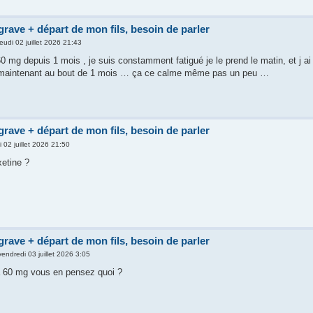
grave + départ de mon fils, besoin de parler
jeudi 02 juillet 2026 21:43
60 mg depuis 1 mois , je suis constamment fatigué je le prend le matin, et j a
 maintenant au bout de 1 mois … ça ce calme même pas un peu …
grave + départ de mon fils, besoin de parler
i 02 juillet 2026 21:50
xetine ?
grave + départ de mon fils, besoin de parler
vendredi 03 juillet 2026 3:05
à 60 mg vous en pensez quoi ?