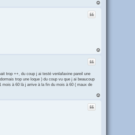
H
a
u
t
H
a
u
t
ait trop ++, du coup j ai testé venlafaxine pareil une
e dormais trop une loque ) du coup vu que j ai beaucoup
mois à 60 là j arrive à la fin du mois à 60 ( maux de
H
a
u
t