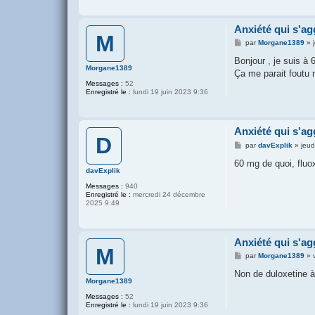
Anxiété qui s'ag
M
M
par
Morgane1389
»
e
s
Bonjour , je suis à 
s
Morgane1389
Ça me parait foutu
a
Messages :
52
g
Enregistré le :
lundi 19 juin 2023 9:36
e
Anxiété qui s'ag
D
M
par
davExplik
»
jeud
e
s
60 mg de quoi, fluo
s
davExplik
a
Messages :
940
g
Enregistré le :
mercredi 24 décembre
e
2025 9:49
Anxiété qui s'ag
M
M
par
Morgane1389
»
e
s
Non de duloxetine 
s
Morgane1389
a
Messages :
52
g
Enregistré le :
lundi 19 juin 2023 9:36
e