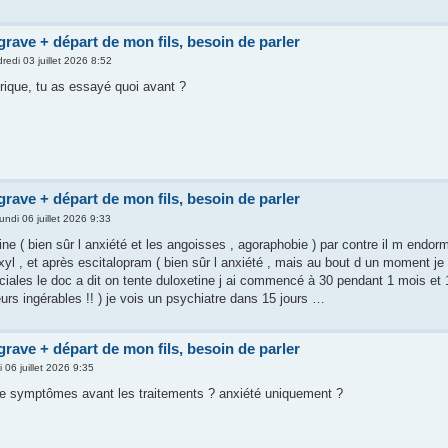
grave + départ de mon fils, besoin de parler
redi 03 juillet 2026 8:52
orique, tu as essayé quoi avant ?
grave + départ de mon fils, besoin de parler
lundi 06 juillet 2026 9:33
ne ( bien sûr l anxiété et les angoisses , agoraphobie ) par contre il m endorm
oxyl , et après escitalopram ( bien sûr l anxiété , mais au bout d un moment j
iales le doc a dit on tente duloxetine j ai commencé à 30 pendant 1 mois et 1 
eurs ingérables !! ) je vois un psychiatre dans 15 jours …
grave + départ de mon fils, besoin de parler
i 06 juillet 2026 9:35
e symptômes avant les traitements ? anxiété uniquement ?