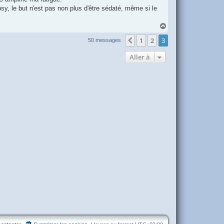
sy, le but n'est pas non plus d'être sédaté, même si le
H
a
1
2
3
u
Précédente
50 messages
t
Aller à