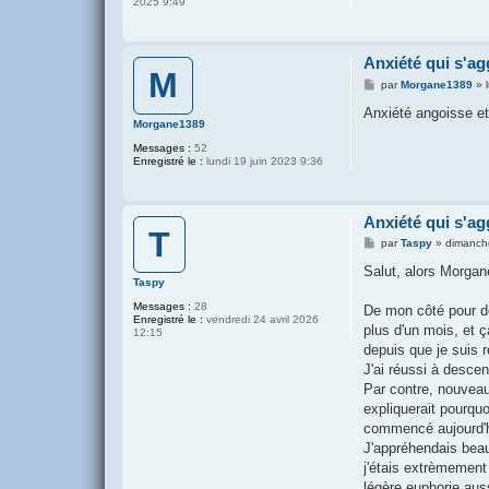
2025 9:49
Anxiété qui s'ag
M
M
par
Morgane1389
»
e
s
Anxiété angoisse e
s
Morgane1389
a
Messages :
52
g
Enregistré le :
lundi 19 juin 2023 9:36
e
Anxiété qui s'ag
T
M
par
Taspy
»
dimanche
e
s
Salut, alors Morgan
s
Taspy
a
Messages :
28
g
De mon côté pour do
Enregistré le :
vendredi 24 avril 2026
e
plus d'un mois, et 
12:15
depuis que je suis 
J'ai réussi à descen
Par contre, nouveau
expliquerait pourquo
commencé aujourd'hu
J'appréhendais beauc
j'étais extrèmement
légère euphorie aus