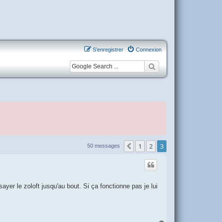
S’enregistrer
Connexion
1
2
3
Précédente
50 messages
yer le zoloft jusqu'au bout. Si ça fonctionne pas je lui