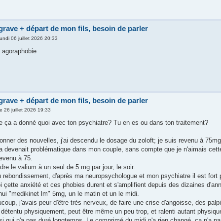
grave + départ de mon fils, besoin de parler
lundi 06 juillet 2026 20:33
t agoraphobie
grave + départ de mon fils, besoin de parler
 26 juillet 2026 19:33
e ça a donné quoi avec ton psychiatre? Tu en es ou dans ton traitement?
nner des nouvelles, j'ai descendu le dosage du zoloft; je suis revenu à 75m
ça devenait problématique dans mon couple, sans compte que je n'aimais cett
revenu à 75.
dre le valium à un seul de 5 mg par jour, le soir.
 rebondissement, d'après ma neuropsychologue et mon psychiatre il est fort p
i çette anxiété et ces phobies durent et s'amplifient depuis des dizaines d'ann
i "medikinet lm" 5mg, un le matin et un le midi.
oup, j'avais peur d'être très nerveux, de faire une crise d'angoisse, des palpitat
 détentu physiquement, peut être même un peu trop, et ralenti autant physi
si qui n'a pas duré longtemps. Le comprimé du midi n'a rien changé, ça n'a pa