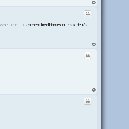
H
a
u
t
i des sueurs ++ vraiment invalidantes et maux de tête .
H
a
u
t
H
a
u
t