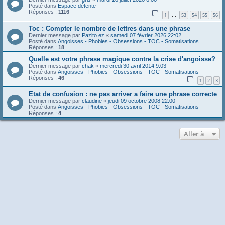
Posté dans
Espace détente
Réponses :
1116
1
53
54
55
56
…
Toc : Compter le nombre de lettres dans une phrase
Dernier message par
Pazito.ez
«
samedi 07 février 2026 22:02
Posté dans
Angoisses - Phobies - Obsessions - TOC - Somatisations
Réponses :
18
Quelle est votre phrase magique contre la crise d'angoisse?
Dernier message par
chak
«
mercredi 30 avril 2014 9:03
Posté dans
Angoisses - Phobies - Obsessions - TOC - Somatisations
Réponses :
46
1
2
3
Etat de confusion : ne pas arriver a faire une phrase correcte
Dernier message par
claudine
«
jeudi 09 octobre 2008 22:00
Posté dans
Angoisses - Phobies - Obsessions - TOC - Somatisations
Réponses :
4
Aller à