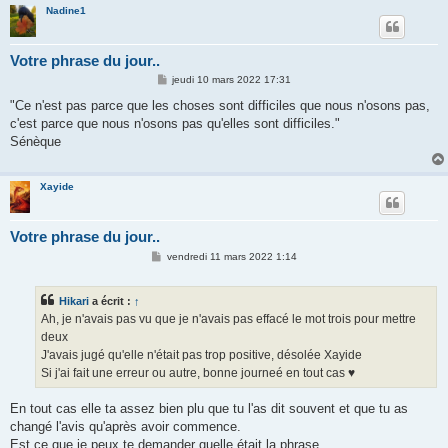
Nadine1
Votre phrase du jour..
M
jeudi 10 mars 2022 17:31
e
s
"Ce n'est pas parce que les choses sont difficiles que nous n'osons pas,
s
c'est parce que nous n'osons pas qu'elles sont difficiles."
a
g
Sénèque
e
Xayide
Votre phrase du jour..
M
vendredi 11 mars 2022 1:14
e
s
s
Hikari
a écrit :
↑
a
g
Ah, je n'avais pas vu que je n'avais pas effacé le mot trois pour mettre
e
deux
J'avais jugé qu'elle n'était pas trop positive, désolée Xayide
Si j'ai fait une erreur ou autre, bonne journeé en tout cas ♥
En tout cas elle ta assez bien plu que tu l'as dit souvent et que tu as
changé l'avis qu'après avoir commence.
Est ce que je peux te demander quelle était la phrase,