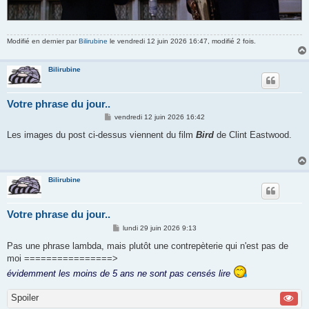
Modifié en dernier par
Bilirubine
le vendredi 12 juin 2026 16:47, modifié 2 fois.
Bilirubine
Votre phrase du jour..
M
vendredi 12 juin 2026 16:42
e
s
Les images du post ci-dessus viennent du film
Bird
de Clint Eastwood.
s
a
g
e
Bilirubine
Votre phrase du jour..
M
lundi 29 juin 2026 9:13
e
s
Pas une phrase lambda, mais plutôt une contrepèterie qui n'est pas de
s
moi ================>
a
g
évidemment les moins de 5 ans ne sont pas censés lire
e
Spoiler