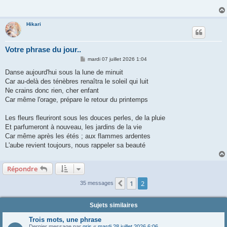
Hikari
Votre phrase du jour..
M
mardi 07 juillet 2026 1:04
e
s
Danse aujourd'hui sous la lune de minuit
s
Car au-delà des ténèbres renaîtra le soleil qui luit
a
g
Ne crains donc rien, cher enfant
e
Car même l'orage, prépare le retour du printemps
Les fleurs fleuriront sous les douces perles, de la pluie
Et parfumeront à nouveau, les jardins de la vie
Car même après les étés ; aux flammes ardentes
L'aube revient toujours, nous rappeler sa beauté
Répondre
1
2
Précédente
35 messages
Sujets similaires
Trois mots, une phrase
Dernier message par
gris
«
mardi 28 juillet 2026 6:06