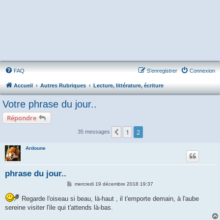
FAQ
S’enregistrer
Connexion
Accueil
Autres Rubriques
Lecture, littérature, écriture
Votre phrase du jour..
Répondre
1
2
Précédente
35 messages
Ardoune
phrase du jour..
M
mercredi 19 décembre 2018 19:37
e
s
Regarde l'oiseau si beau, là-haut , il t'emporte demain, à l'aube
s
sereine visiter l'ile qui t'attends là-bas.
a
g
e