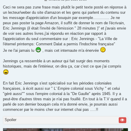
e
s
Ceci ne sera pas zune frase mais plutôt le petit texte posté en réponse à
s
un lecteur/weber du site d'amazon et les gens qui parlent du contenu sur
a
g
les message d'appréciation d'un bouquin par exemple.............. Je ne
e
peux pas poster la page Amazon, il suffit de donner le nom de l'écrivain,
Eric Jennings (il était l'invité de l'émission " 28 minutes )" et j'avais envie
de voir ses autres livres,j'ai répondu en réaction par rapport à
l'appréciation du seul commentaire sur : Eric Jennings - "La Ville de
l'éternel printemps: Comment Dalat a permis l'Indochine française"
Je ne l'ai jamais lu
, mais cet internaute m'a énervée
Jennings ça ressemble à un auteur qui fait surgir des moments
historiques, mais de l'intérieur, on dira ça, car c'est ce que j'ai compris
En fait Eric Jennings s'est spécialisé sur les périodes coloniales
françaises, à écrit aussi sur " L' Empire colonial sous Vichy " et celui
"géré aussi"" sous l'empire colonial à la "De Gaulle" après 1945. Il y a
peut-être d'autres titres mais je n'ai pas fouillé. En tout à la T.V quand il a
parlé de son dernier bouquin cela m'a donné envie, je pourrais aussi
commencer par le moins cher sur internet chai pas .....!!
Spoiler