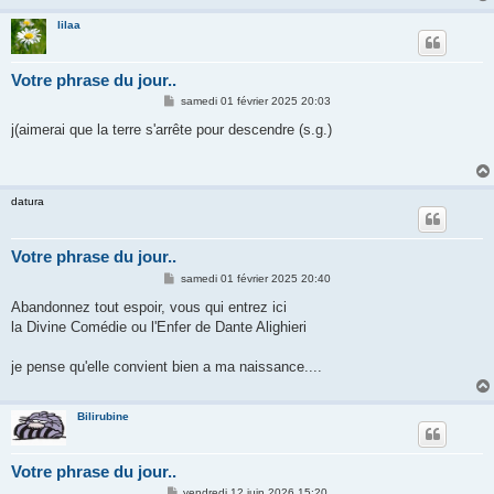
lilaa
Votre phrase du jour..
M
samedi 01 février 2025 20:03
e
s
j(aimerai que la terre s'arrête pour descendre (s.g.)
s
a
g
e
datura
Votre phrase du jour..
M
samedi 01 février 2025 20:40
e
s
Abandonnez tout espoir, vous qui entrez ici
s
la Divine Comédie ou l'Enfer de Dante Alighieri
a
g
e
je pense qu'elle convient bien a ma naissance....
Bilirubine
Votre phrase du jour..
M
vendredi 12 juin 2026 15:20