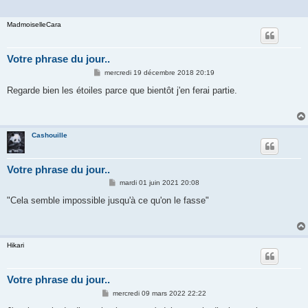
MadmoiselleCara
Votre phrase du jour..
M
mercredi 19 décembre 2018 20:19
e
s
Regarde bien les étoiles parce que bientôt j'en ferai partie.
s
a
g
e
Cashouille
Votre phrase du jour..
M
mardi 01 juin 2021 20:08
e
s
"Cela semble impossible jusqu'à ce qu'on le fasse"
s
a
g
e
Hikari
Votre phrase du jour..
M
mercredi 09 mars 2022 22:22
e