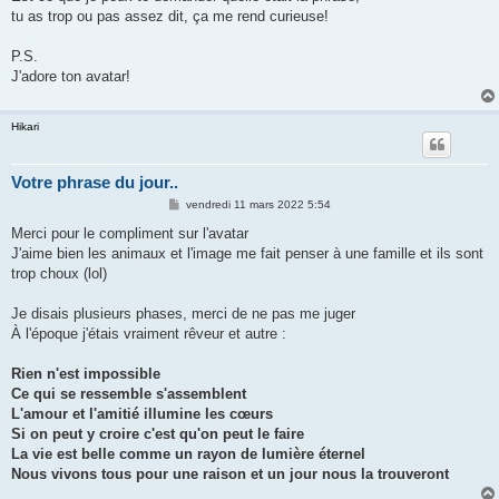
tu as trop ou pas assez dit, ça me rend curieuse!
P.S.
J'adore ton avatar!
Hikari
Votre phrase du jour..
M
vendredi 11 mars 2022 5:54
e
s
Merci pour le compliment sur l'avatar
s
J'aime bien les animaux et l'image me fait penser à une famille et ils sont
a
g
trop choux (lol)
e
Je disais plusieurs phases, merci de ne pas me juger
À l'époque j'étais vraiment rêveur et autre :
Rien n'est impossible
Ce qui se ressemble s'assemblent
L'amour et l'amitié illumine les cœurs
Si on peut y croire c'est qu'on peut le faire
La vie est belle comme un rayon de lumière éternel
Nous vivons tous pour une raison et un jour nous la trouveront