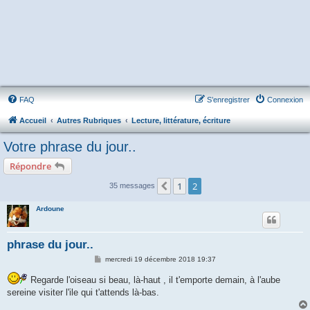
FAQ
S’enregistrer
Connexion
Accueil
Autres Rubriques
Lecture, littérature, écriture
Votre phrase du jour..
Répondre
1
2
Précédente
35 messages
Ardoune
phrase du jour..
M
mercredi 19 décembre 2018 19:37
e
s
Regarde l'oiseau si beau, là-haut , il t'emporte demain, à l'aube
s
sereine visiter l'ile qui t'attends là-bas.
a
g
e