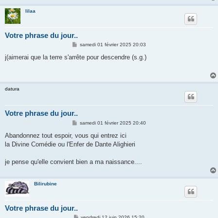
lilaa
Votre phrase du jour..
M
samedi 01 février 2025 20:03
e
s
j(aimerai que la terre s'arrête pour descendre (s.g.)
s
a
g
e
datura
Votre phrase du jour..
M
samedi 01 février 2025 20:40
e
s
Abandonnez tout espoir, vous qui entrez ici
s
la Divine Comédie ou l'Enfer de Dante Alighieri
a
g
e
je pense qu'elle convient bien a ma naissance....
Bilirubine
Votre phrase du jour..
M
vendredi 12 juin 2026 15:20