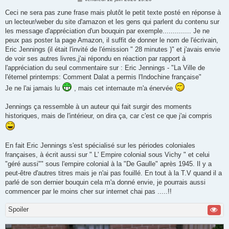
e
s
Ceci ne sera pas zune frase mais plutôt le petit texte posté en réponse à
s
un lecteur/weber du site d'amazon et les gens qui parlent du contenu sur
a
g
les message d'appréciation d'un bouquin par exemple.............. Je ne
e
peux pas poster la page Amazon, il suffit de donner le nom de l'écrivain,
Eric Jennings (il était l'invité de l'émission " 28 minutes )" et j'avais envie
de voir ses autres livres,j'ai répondu en réaction par rapport à
l'appréciation du seul commentaire sur : Eric Jennings - "La Ville de
l'éternel printemps: Comment Dalat a permis l'Indochine française"
Je ne l'ai jamais lu
, mais cet internaute m'a énervée
Jennings ça ressemble à un auteur qui fait surgir des moments
historiques, mais de l'intérieur, on dira ça, car c'est ce que j'ai compris
En fait Eric Jennings s'est spécialisé sur les périodes coloniales
françaises, à écrit aussi sur " L' Empire colonial sous Vichy " et celui
"géré aussi"" sous l'empire colonial à la "De Gaulle" après 1945. Il y a
peut-être d'autres titres mais je n'ai pas fouillé. En tout à la T.V quand il a
parlé de son dernier bouquin cela m'a donné envie, je pourrais aussi
commencer par le moins cher sur internet chai pas .....!!
Spoiler