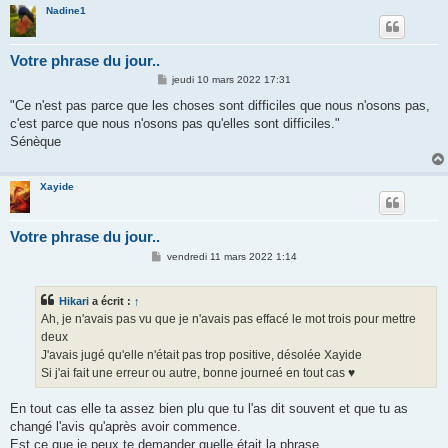
Nadine1
Votre phrase du jour..
M
jeudi 10 mars 2022 17:31
e
s
"Ce n'est pas parce que les choses sont difficiles que nous n'osons pas,
s
c'est parce que nous n'osons pas qu'elles sont difficiles."
a
g
Sénèque
e
Xayide
Votre phrase du jour..
M
vendredi 11 mars 2022 1:14
e
s
s
Hikari
a écrit :
↑
a
g
Ah, je n'avais pas vu que je n'avais pas effacé le mot trois pour mettre
e
deux
J'avais jugé qu'elle n'était pas trop positive, désolée Xayide
Si j'ai fait une erreur ou autre, bonne journeé en tout cas ♥
En tout cas elle ta assez bien plu que tu l'as dit souvent et que tu as
changé l'avis qu'après avoir commence.
Est ce que je peux te demander quelle était la phrase,