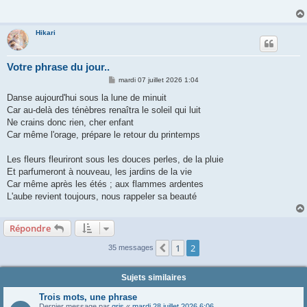
Hikari
Votre phrase du jour..
M
mardi 07 juillet 2026 1:04
e
s
Danse aujourd'hui sous la lune de minuit
s
Car au-delà des ténèbres renaîtra le soleil qui luit
a
g
Ne crains donc rien, cher enfant
e
Car même l'orage, prépare le retour du printemps
Les fleurs fleuriront sous les douces perles, de la pluie
Et parfumeront à nouveau, les jardins de la vie
Car même après les étés ; aux flammes ardentes
L'aube revient toujours, nous rappeler sa beauté
Répondre
1
2
Précédente
35 messages
Sujets similaires
Trois mots, une phrase
Dernier message par
gris
«
mardi 28 juillet 2026 6:06