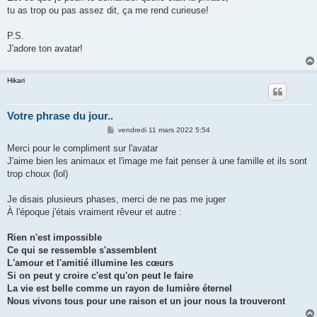
tu as trop ou pas assez dit, ça me rend curieuse!
P.S.
J'adore ton avatar!
Hikari
Votre phrase du jour..
M
vendredi 11 mars 2022 5:54
e
s
Merci pour le compliment sur l'avatar
s
J'aime bien les animaux et l'image me fait penser à une famille et ils sont
a
g
trop choux (lol)
e
Je disais plusieurs phases, merci de ne pas me juger
À l'époque j'étais vraiment rêveur et autre :
Rien n'est impossible
Ce qui se ressemble s'assemblent
L'amour et l'amitié illumine les cœurs
Si on peut y croire c'est qu'on peut le faire
La vie est belle comme un rayon de lumière éternel
Nous vivons tous pour une raison et un jour nous la trouveront