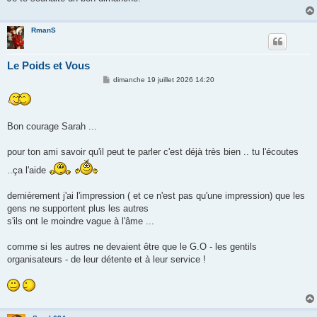
RmanS
Le Poids et Vous
M
dimanche 19 juillet 2026 14:20
e
s
s
a
g
Bon courage Sarah ...
e
pour ton ami savoir qu'il peut te parler c'est déjà très bien .. tu l'écoutes
..ça l'aide
dernièrement j'ai l'impression ( et ce n'est pas qu'une impression) que les
gens ne supportent plus les autres
s'ils ont le moindre vague à l'âme ...
comme si les autres ne devaient être que le G.O - les gentils
organisateurs - de leur détente et à leur service !