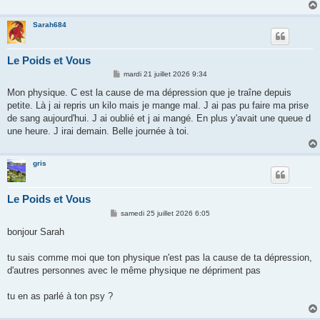
g
e
Sarah684
Le Poids et Vous
M
mardi 21 juillet 2026 9:34
e
s
Mon physique. C est la cause de ma dépression que je traîne depuis
s
petite. Là j ai repris un kilo mais je mange mal. J ai pas pu faire ma prise
a
g
de sang aujourd'hui. J ai oublié et j ai mangé. En plus y'avait une queue d
e
une heure. J irai demain. Belle journée à toi.
gris
Le Poids et Vous
M
samedi 25 juillet 2026 6:05
e
s
bonjour Sarah
s
a
g
tu sais comme moi que ton physique n'est pas la cause de ta dépression,
e
d'autres personnes avec le même physique ne dépriment pas
tu en as parlé à ton psy ?