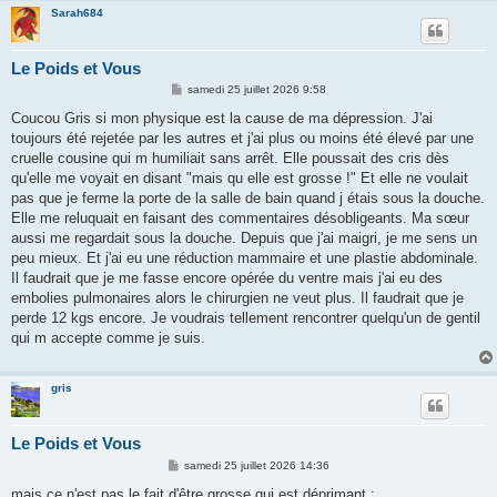
Sarah684
Le Poids et Vous
M
samedi 25 juillet 2026 9:58
e
s
Coucou Gris si mon physique est la cause de ma dépression. J'ai
s
toujours été rejetée par les autres et j'ai plus ou moins été élevé par une
a
g
cruelle cousine qui m humiliait sans arrêt. Elle poussait des cris dès
e
qu'elle me voyait en disant "mais qu elle est grosse !" Et elle ne voulait
pas que je ferme la porte de la salle de bain quand j étais sous la douche.
Elle me reluquait en faisant des commentaires désobligeants. Ma sœur
aussi me regardait sous la douche. Depuis que j'ai maigri, je me sens un
peu mieux. Et j'ai eu une réduction mammaire et une plastie abdominale.
Il faudrait que je me fasse encore opérée du ventre mais j'ai eu des
embolies pulmonaires alors le chirurgien ne veut plus. Il faudrait que je
perde 12 kgs encore. Je voudrais tellement rencontrer quelqu'un de gentil
qui m accepte comme je suis.
gris
Le Poids et Vous
M
samedi 25 juillet 2026 14:36
e
s
mais ce n'est pas le fait d'être grosse qui est déprimant :