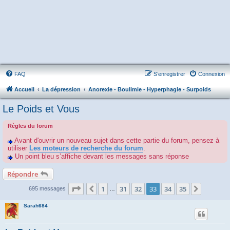
FAQ
S’enregistrer
Connexion
Accueil
La dépression
Anorexie - Boulimie - Hyperphagie - Surpoids
Le Poids et Vous
Règles du forum
Avant d'ouvrir un nouveau sujet dans cette partie du forum, pensez à
utiliser
Les moteurs de recherche du forum
.
Un point bleu s’affiche devant les messages sans réponse
Répondre
Page
33
sur
35
1
31
32
33
34
35
Précédente
Suivant
695 messages
…
Sarah684