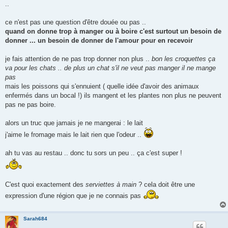
..
a
g
e
ce n'est pas une question d'être douée ou pas ..
quand on donne trop à manger ou à boire c'est surtout un besoin de
donner ... un besoin de donner de l'amour pour en recevoir
je fais attention de ne pas trop donner non plus ..
bon les croquettes ça
va pour les chats .. de plus un chat s'il ne veut pas manger il ne mange
pas
mais les poissons qui s'ennuient ( quelle idée d'avoir des animaux
enfermés dans un bocal !) ils mangent et les plantes non plus ne peuvent
pas ne pas boire.
alors un truc que jamais je ne mangerai : le lait
j'aime le fromage mais le lait rien que l'odeur ..
ah tu vas au restau .. donc tu sors un peu .. ça c'est super !
C'est quoi exactement des
serviettes à main
? cela doit être une
expression d'une région que je ne connais pas
Sarah684