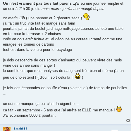
On n'est vraiment pas tous fait pareils ..
j'ai eu une journée remplie et
ce soir à 21h 30 je dis
mais mais ! je n'ai rien mangé depuis
ce matin 10h
( une banane et 2 gâteaux secs )
j'ai fait un truc vite fait et mangé sans faim
pourtant j'ai fait du boulot jardinage nettoyage courses acheté une table
en fer pour la terrasse + 2 chaises
celle en bois était fichue
et j'ai découpé au couteau cranté comme une
enragée les tonnes de cartons
tout est dans la voiture pour le recyclage
je dois descendre de ces sortes d'animaux qui peuvent vivre des mois
voire des année sans manger !
le comble est que mes analyses de sang sont très bien et même j'ai un
peu de cholestérol ! ( d'où il sort celui là !!
)
je fais des économies de bouffe d'eau ( vaisselle ) de temps de poubelles
...
ce qui me manque ça oui c'est la cigarette ...
ça fait - en septembre - 5 ans que j'ai arrêté et ELLE me manque !
J'ai économisé 5000 € pourtant
Sarah684