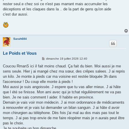
rester seul.e chez soi ce n'est pas marrant mais accumuler les
déceptions et les claques dans la .. de la part de gens qu'on aide
c'est dur aussi.
Sarah684
Le Poids et Vous
M
dimanche 19 juillet 2026 12:40
e
s
Coucou RmanS ici il fait moins chaud. Ça fait du bien. Moi aussi je me
s
sens seule. Hier j ai mangé chez ma sœur, des crêpes salees. J ai repris
a
g
un kilo. Je monte à pieds car ma voisine est restée bloquée 3h dans
e
l'ascenseur ! Du coup elle monte à pieds !
Moi aussi je suis angoissée. J espere que tu vas aller mieux. J ai hâte
que l été se finisse. Mon ami avec qui je tchat régulièrement ne va pas
bien. Je ne sais comment l aider. Il habite en province.
Demain je vais voir mon médecin. J ai mon ordonnance de médicaments
à renouveler et je vais lui demander un bilan sanguin. J ai hâte d avoir
mon chirurgien au téléphone. Dès fois j'ai mal au dos mais pas tout le
temps. J ai pas trop envie de me faire réopérer mais je n aurais peut être
pas le choix.
Je te souhaite un bon dimanche.