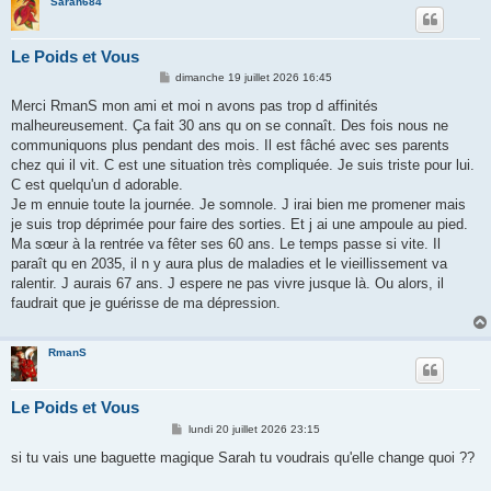
Sarah684
Le Poids et Vous
M
dimanche 19 juillet 2026 16:45
e
s
Merci RmanS mon ami et moi n avons pas trop d affinités
s
malheureusement. Ça fait 30 ans qu on se connaît. Des fois nous ne
a
g
communiquons plus pendant des mois. Il est fâché avec ses parents
e
chez qui il vit. C est une situation très compliquée. Je suis triste pour lui.
C est quelqu'un d adorable.
Je m ennuie toute la journée. Je somnole. J irai bien me promener mais
je suis trop déprimée pour faire des sorties. Et j ai une ampoule au pied.
Ma sœur à la rentrée va fêter ses 60 ans. Le temps passe si vite. Il
paraît qu en 2035, il n y aura plus de maladies et le vieillissement va
ralentir. J aurais 67 ans. J espere ne pas vivre jusque là. Ou alors, il
faudrait que je guérisse de ma dépression.
RmanS
Le Poids et Vous
M
lundi 20 juillet 2026 23:15
e
s
si tu vais une baguette magique Sarah tu voudrais qu'elle change quoi ??
s
a