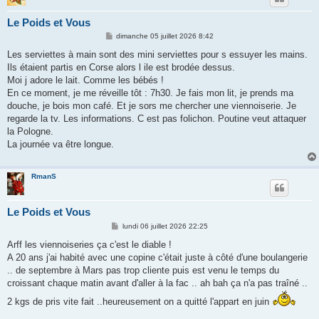
Le Poids et Vous
M
dimanche 05 juillet 2026 8:42
e
s
Les serviettes à main sont des mini serviettes pour s essuyer les mains.
s
Ils étaient partis en Corse alors l ile est brodée dessus.
a
g
Moi j adore le lait. Comme les bébés !
e
En ce moment, je me réveille tôt : 7h30. Je fais mon lit, je prends ma
douche, je bois mon café. Et je sors me chercher une viennoiserie. Je
regarde la tv. Les informations. C est pas folichon. Poutine veut attaquer
la Pologne.
La journée va être longue.
RmanS
Le Poids et Vous
M
lundi 06 juillet 2026 22:25
e
s
Arff les viennoiseries ça c'est le diable !
s
A 20 ans j'ai habité avec une copine c'était juste à côté d'une boulangerie
a
g
.. de septembre à Mars pas trop cliente puis est venu le temps du
e
croissant chaque matin avant d'aller à la fac .. ah bah ça n'a pas traîné ..
2 kgs de pris vite fait ..heureusement on a quitté l'appart en juin