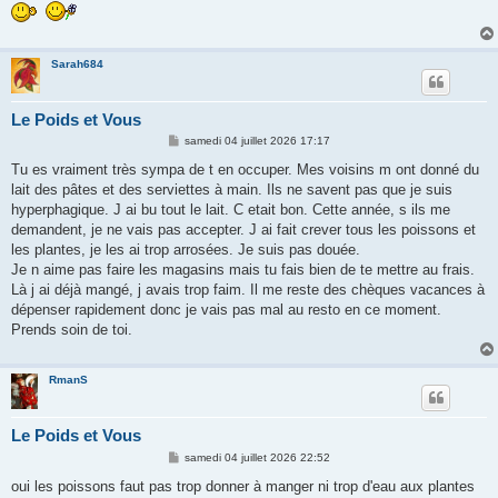
Sarah684
Le Poids et Vous
M
samedi 04 juillet 2026 17:17
e
s
Tu es vraiment très sympa de t en occuper. Mes voisins m ont donné du
s
lait des pâtes et des serviettes à main. Ils ne savent pas que je suis
a
g
hyperphagique. J ai bu tout le lait. C etait bon. Cette année, s ils me
e
demandent, je ne vais pas accepter. J ai fait crever tous les poissons et
les plantes, je les ai trop arrosées. Je suis pas douée.
Je n aime pas faire les magasins mais tu fais bien de te mettre au frais.
Là j ai déjà mangé, j avais trop faim. Il me reste des chèques vacances à
dépenser rapidement donc je vais pas mal au resto en ce moment.
Prends soin de toi.
RmanS
Le Poids et Vous
M
samedi 04 juillet 2026 22:52
e
s
oui les poissons faut pas trop donner à manger ni trop d'eau aux plantes
s