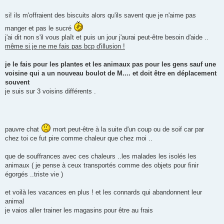
s
a
g
si! ils m'offraient des biscuits alors qu'ils savent que je n'aime pas
e
manger et pas le sucré
j'ai dit non s'il vous plaît et puis un jour j'aurai peut-être besoin d'aide ..
même si je ne me fais pas bcp d'illusion !
je le fais pour les plantes et les animaux pas pour les gens sauf une
voisine qui a un nouveau boulot de M.... et doit être en déplacement
souvent
je suis sur 3 voisins différents .
pauvre chat
mort peut-être à la suite d'un coup ou de soif car par
chez toi ce fut pire comme chaleur que chez moi ..
que de souffrances avec ces chaleurs ..les malades les isolés les
animaux ( je pense à ceux transportés comme des objets pour finir
égorgés ..triste vie )
et voilà les vacances en plus ! et les connards qui abandonnent leur
animal
je vaios aller trainer les magasins pour être au frais