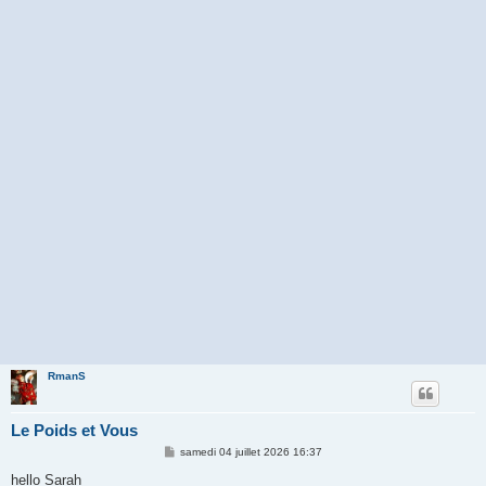
RmanS
Le Poids et Vous
M
samedi 04 juillet 2026 16:37
e
s
hello Sarah