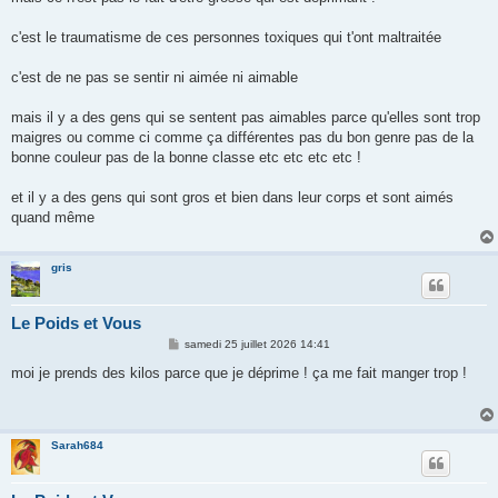
s
a
g
c'est le traumatisme de ces personnes toxiques qui t'ont maltraitée
e
c'est de ne pas se sentir ni aimée ni aimable
mais il y a des gens qui se sentent pas aimables parce qu'elles sont trop
maigres ou comme ci comme ça différentes pas du bon genre pas de la
bonne couleur pas de la bonne classe etc etc etc etc !
et il y a des gens qui sont gros et bien dans leur corps et sont aimés
quand même
gris
Le Poids et Vous
M
samedi 25 juillet 2026 14:41
e
s
moi je prends des kilos parce que je déprime ! ça me fait manger trop !
s
a
g
e
Sarah684