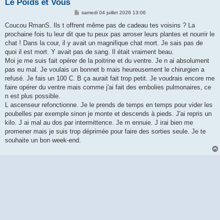
Le Poids et Vous
M
samedi 04 juillet 2026 13:06
e
s
Coucou RmanS. Ils t offrent même pas de cadeau tes voisins ? La
s
prochaine fois tu leur dit que tu peux pas arroser leurs plantes et nourrir le
a
g
chat ! Dans la cour, il y avait un magnifique chat mort. Je sais pas de
e
quoi il est mort. Y avait pas de sang. Il était vraiment beau.
Moi je me suis fait opérer de la poitrine et du ventre. Je n ai absolument
pas eu mal. Je voulais un bonnet b mais heureusement le chirurgien a
refusé. Je fais un 100 C. B ça aurait fait trop petit. Je voudrais encore me
faire opérer du ventre mais comme j'ai fait des embolies pulmonaires, ce
n est plus possible.
L ascenseur refonctionne. Je le prends de temps en temps pour vider les
poubelles par exemple sinon je monte et descends à pieds. J'ai repris un
kilo. J ai mal au dos par intermittence. Je m ennuie. J irai bien me
promener mais je suis trop déprimée pour faire des sorties seule. Je te
souhaite un bon week-end.