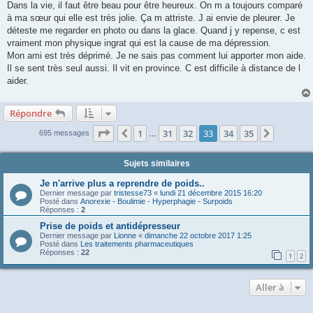
s
Dans la vie, il faut être beau pour être heureux. On m a toujours comparé
s
à ma sœur qui elle est très jolie. Ça m attriste. J ai envie de pleurer. Je
a
g
déteste me regarder en photo ou dans la glace. Quand j y repense, c est
e
vraiment mon physique ingrat qui est la cause de ma dépression.
Mon ami est très déprimé. Je ne sais pas comment lui apporter mon aide.
Il se sent très seul aussi. Il vit en province. C est difficile à distance de l
aider.
Répondre
Page
33
sur
35
1
31
32
33
34
35
Précédente
Suivant
695 messages
…
Sujets similaires
Je n'arrive plus a reprendre de poids..
Dernier message par
tristesse73
«
lundi 21 décembre 2015 16:20
Posté dans
Anorexie - Boulimie - Hyperphagie - Surpoids
Réponses :
2
Prise de poids et antidépresseur
Dernier message par
Lionne
«
dimanche 22 octobre 2017 1:25
Posté dans
Les traitements pharmaceutiques
Réponses :
22
1
2
Aller à