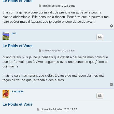
Le Poids et Vous
M
samedi 25 juillet 2026 16:11
e
s
J ai vu ma gynécologue qui m'a dit de prendre un autre avis pour la
s
plastie abdominale. Elle consulte à thonon. Peut-être que je pourrais me
a
g
faire opérer mais il faudrait que je perde encore du poids avant.
e
gris
Le Poids et Vous
M
samedi 25 juillet 2026 18:11
e
s
quand j'étais plus jeune je pensais que c'était à cause de mon physique
s
que je n'arrivais pas à vivre longtemps avec une personne que j'aime et
a
g
qui m'aime
e
mais je sais maintenant que c'était à cause de ma façon d'aimer, ma
façon d'être, ce que j'attendais des autres
Sarah684
Le Poids et Vous
M
dimanche 26 juillet 2026 12:27
e