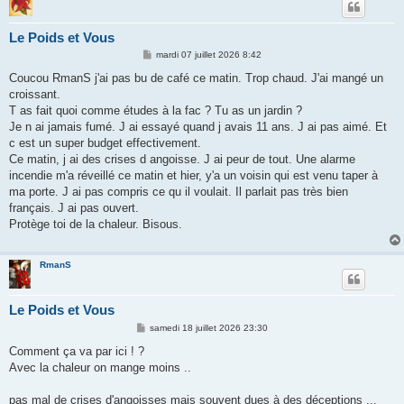
Le Poids et Vous
M
mardi 07 juillet 2026 8:42
e
s
Coucou RmanS j'ai pas bu de café ce matin. Trop chaud. J'ai mangé un
s
croissant.
a
g
T as fait quoi comme études à la fac ? Tu as un jardin ?
e
Je n ai jamais fumé. J ai essayé quand j avais 11 ans. J ai pas aimé. Et
c est un super budget effectivement.
Ce matin, j ai des crises d angoisse. J ai peur de tout. Une alarme
incendie m'a réveillé ce matin et hier, y'a un voisin qui est venu taper à
ma porte. J ai pas compris ce qu il voulait. Il parlait pas très bien
français. J ai pas ouvert.
Protège toi de la chaleur. Bisous.
RmanS
Le Poids et Vous
M
samedi 18 juillet 2026 23:30
e
s
Comment ça va par ici ! ?
s
Avec la chaleur on mange moins ..
a
g
e
pas mal de crises d'angoisses mais souvent dues à des déceptions ...