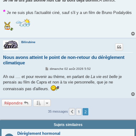
Je ne te dis pas bonne nuit car tu dois déjà dormir.
A bientôt.
*
Je ne suis plus l'actualité ciné, sauf s'il y a un film de Bruno Podalydès
Bilirubine
Nous avons atteint le point de non-retour du dérèglement
climatique
M
dimanche 02 août 2026 5:52
e
s
Ah oui .... et pour revenir au thème, en parlant de
La vie est belle
je
s
pensais au film de Capra et non à ta vie personnelle, que je ne
a
g
connaissais pas d'ailleurs.
e
Répondre
1
2
Précédente
35 messages
Sujets similaires
Dérèglement hormonal