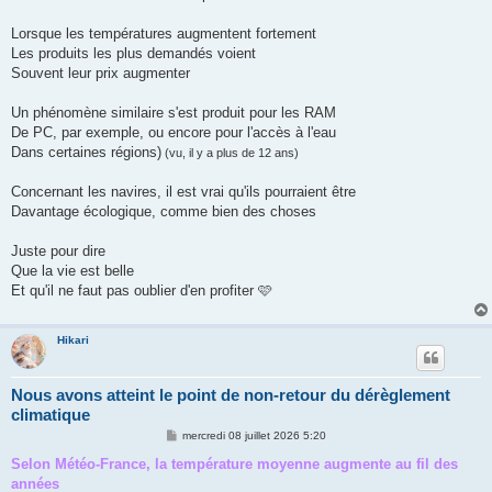
Lorsque les températures augmentent fortement
Les produits les plus demandés voient
Souvent leur prix augmenter
Un phénomène similaire s'est produit pour les RAM
De PC, par exemple, ou encore pour l'accès à l'eau
Dans certaines régions)
(vu, il y a plus de 12 ans)
Concernant les navires, il est vrai qu'ils pourraient être
Davantage écologique, comme bien des choses
Juste pour dire
Que la vie est belle
Et qu'il ne faut pas oublier d'en profiter 🩷
Hikari
Nous avons atteint le point de non-retour du dérèglement
climatique
M
mercredi 08 juillet 2026 5:20
e
s
Selon Météo-France, la température moyenne augmente au fil des
s
années
a