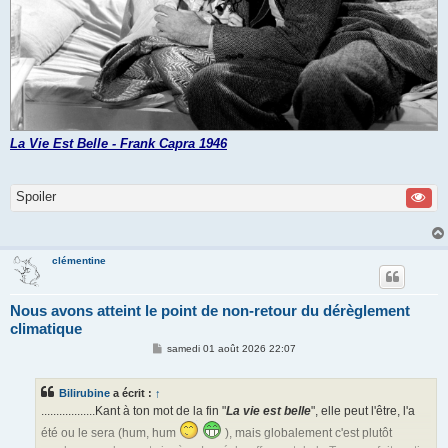
La Vie Est Belle - Frank Capra 1946
Spoiler
clémentine
Nous avons atteint le point de non-retour du dérèglement
climatique
M
samedi 01 août 2026 22:07
e
s
s
Bilirubine
a écrit :
↑
a
g
..................Kant à ton mot de la fin "
La vie est belle
", elle peut l'être, l'a
e
été ou le sera (hum, hum
), mais globalement c'est plutôt