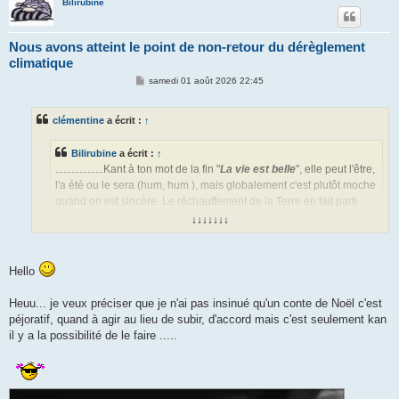
Bilirubine
Nous avons atteint le point de non-retour du dérèglement
climatique
M
samedi 01 août 2026 22:45
e
s
s
clémentine
a écrit :
↑
a
g
e
Bilirubine
a écrit :
↑
..................Kant à ton mot de la fin "
La vie est belle
", elle peut l'être,
l'a été ou le sera (hum, hum ), mais globalement c'est plutôt moche
quand on est sincère. Le réchauffement de la Terre en fait parti
évidemment.
↓↓↓↓↓↓↓
Spéciale dédicace à Clémentine
car pour elle, celle (vie) de
Frank Capra elle l'est (belle), mais bon, c'est un conte de Noël
Hello
...................................
Heuu... je veux préciser que je n'ai pas insinué qu'un conte de Noël c'est
péjoratif, quand à agir au lieu de subir, d'accord mais c'est seulement kan
Chercher le neutre et agir sur ce qui dépend de moi au lieu de subir, ce
il y a la possibilité de le faire .....
n'est pas regarder un conte de Noël. C'est juste de la survie et de la
discipline rationnelle.
Chacun sa méthode pour avancer jour après jour.