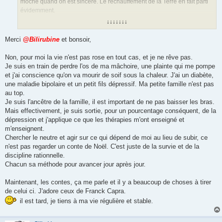
moche quand on est sincère. Le réchauffement de la Terre en fait parti
évidemment.
↓↓↓↓↓↓↓
Spéciale dédicace à Clémentine
car pour elle, celle (vie) de Frank
Capra elle l'est (belle), mais bon, c'est un conte de Noël
Merci
@Bilirubine
et bonsoir,
...................................
Non, pour moi la vie n'est pas rose en tout cas, et je ne rêve pas.
Je suis en train de perdre l'os de ma mâchoire, une plainte qui me pompe
et j'ai conscience qu'on va mourir de soif sous la chaleur. J'ai un diabète,
une maladie bipolaire et un petit fils dépressif. Ma petite famille n'est pas
au top.
Je suis l'ancêtre de la famille, il est important de ne pas baisser les bras.
Mais effectivement, je suis sortie, pour un pourcentage conséquent, de la
dépression et j'applique ce que les thérapies m'ont enseigné et
m'enseignent.
Chercher le neutre et agir sur ce qui dépend de moi au lieu de subir, ce
n'est pas regarder un conte de Noël. C'est juste de la survie et de la
discipline rationnelle.
Chacun sa méthode pour avancer jour après jour.
Maintenant, les contes, ça me parle et il y a beaucoup de choses à tirer
de celui ci. J'adore ceux de Franck Capra.
il est tard, je tiens à ma vie régulière et stable.