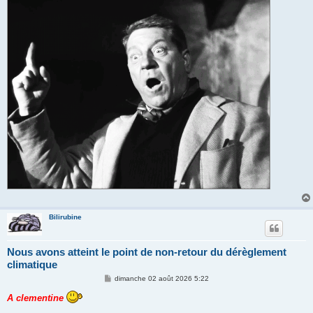
Bilirubine
Nous avons atteint le point de non-retour du dérèglement
climatique
M
dimanche 02 août 2026 5:22
e
s
A clementine
s
a