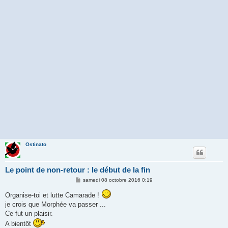
Ostinato
Le point de non-retour : le début de la fin
M
samedi 08 octobre 2016 0:19
e
s
Organise-toi et lutte Camarade !
s
je crois que Morphée va passer ...
a
g
Ce fut un plaisir.
e
A bientôt