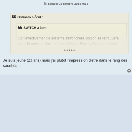
M
samedi 08 octobre 2016 0:16
e
s
s
Ostinato a écrit :
a
g
e
SWITCH a écrit :
Soit effectivement le systeme s'effondrera, soit on se retrouvera
dans le meilleur des mondes d'Aldous Huxley. Avec une pilule
pour nous satisfaire de ce qu'on a, c'est plus ou moins le principe
↓↓↓↓↓↓↓
des anti dépresseurs quand on y pense.
Je suis jeune (23 ans) mais j'ai plutot l'impression d'etre dans le rang des
On y est déjà dans le monde d'Aldous Huxley, ce monde dépressif avec
sacrifiés...
les AD pour supporter, mais il y a une prise de conscience ces temps-ci
et les jeunes sont à l'avant-garde.