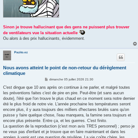
Sinon je trouve hallucinant que des gens ne puissent plus trouver
de ventilateurs vue la situation actuelle
Ou alors à des prix hallucinants, évidemment.
Pazito.ez
Nous avons atteint le point de non-retour du dérèglement
climatique
M
dimanche 05 juillet 2026 21:30
e
s
C'est dingue que 10 ans après on continue à ne parler, et malgré toutes
s
les préventions faites c'est de pire en pire. Peut-être (et sans aucun
a
g
doute), l'été que l'on trouve le plus chaud en ce moment sera notre dernier
e
été le plus froid de notre vie. L'année prochaine les températures seront
encore plus, il y aura toujours des milliers d'hectares brulés sans qu'on
puisse y faire quelque chose, l'eau manquera, la famine sera toujours et
encore plus présente. Entre ça, et les guerres. C'est finito.
La question de la reproduction (c'est mon avis TRES personnel) ; perso je
ne veux pas d'enfant et je trouve que en faire maintenant et dans les
années à venir est une question de privilège. La vie coûte chère, les