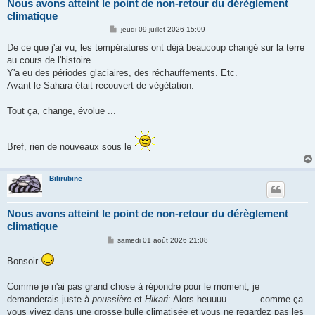
Nous avons atteint le point de non-retour du dérèglement
climatique
M
jeudi 09 juillet 2026 15:09
e
s
De ce que j'ai vu, les températures ont déjà beaucoup changé sur la terre
s
au cours de l'histoire.
a
g
Y'a eu des périodes glaciaires, des réchauffements. Etc.
e
Avant le Sahara était recouvert de végétation.
Tout ça, change, évolue ...
Bref, rien de nouveaux sous le
Bilirubine
Nous avons atteint le point de non-retour du dérèglement
climatique
M
samedi 01 août 2026 21:08
e
s
Bonsoir
s
a
g
Comme je n'ai pas grand chose à répondre pour le moment, je
e
demanderais juste à
poussière
et
Hikari
: Alors heuuuu........... comme ça
vous vivez dans une grosse bulle climatisée et vous ne regardez pas les