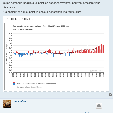
g
Je me demande jusqu'à quel point les espèces vivantes, pourront améliorer leur
e
résistance
A la chaleur, et à quel point, la chaleur constant nuit a l'agriculture
FICHIERS JOINTS
poussière