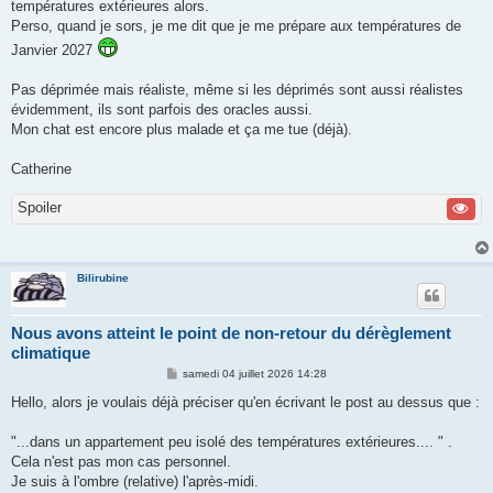
températures extérieures alors.
Perso, quand je sors, je me dit que je me prépare aux températures de
Janvier 2027
Pas déprimée mais réaliste, même si les déprimés sont aussi réalistes
évidemment, ils sont parfois des oracles aussi.
Mon chat est encore plus malade et ça me tue (déjà).
Catherine
Spoiler
Bilirubine
Nous avons atteint le point de non-retour du dérèglement
climatique
M
samedi 04 juillet 2026 14:28
e
s
Hello, alors je voulais déjà préciser qu'en écrivant le post au dessus que :
s
a
g
"...dans un appartement peu isolé des températures extérieures.... " .
e
Cela n'est pas mon cas personnel.
Je suis à l'ombre (relative) l'après-midi.