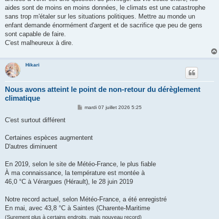
aides sont de moins en moins données, le climats est une catastrophe
sans trop m'étaler sur les situations politiques. Mettre au monde un
enfant demande énormément d'argent et de sacrifice que peu de gens
sont capable de faire.
C'est malheureux à dire.
Hikari
Nous avons atteint le point de non-retour du dérèglement
climatique
M
mardi 07 juillet 2026 5:25
e
s
C'est surtout différent
s
a
g
Certaines espèces augmentent
e
D'autres diminuent
En 2019, selon le site de Météo-France, le plus fiable
À ma connaissance, la température est montée à
46,0 °C à Vérargues (Hérault), le 28 juin 2019
Notre record actuel, selon Météo-France, a été enregistré
En mai, avec 43,8 °C à Saintes (Charente-Maritime
(Surement plus à certains endroits, mais nouveau record)