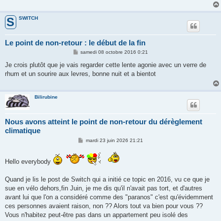
SWITCH
S
Le point de non-retour : le début de la fin
M
samedi 08 octobre 2016 0:21
e
s
Je crois plutôt que je vais regarder cette lente agonie avec un verre de
s
rhum et un sourire aux levres, bonne nuit et a bientot
a
g
e
Bilirubine
Nous avons atteint le point de non-retour du dérèglement
climatique
M
mardi 23 juin 2026 21:21
e
s
s
Hello everybody
a
g
e
Quand je lis le post de Switch qui a initié ce topic en 2016, vu ce que je
sue en vélo dehors,fin Juin, je me dis qu'il n'avait pas tort, et d'autres
avant lui que l'on a considéré comme des "paranos" c'est qu'évidemment
ces personnes avaient raison, non ?? Alors tout va bien pour vous ??
Vous n'habitez peut-être pas dans un appartement peu isolé des