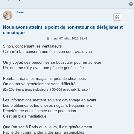
Hikari
Nous avons atteint le point de non-retour du dérèglement
climatique
M
mardi 07 juillet 2026 18:48
e
s
Sinon, concernant les ventilateurs
s
Cela m'a fait penser à une émission que j'avais vue
a
g
e
On y voyait des personnes se bousculer pour en acheter
Un, comme s'il y avait une pénurie généralisée
Pourtant, dans les magasins près de chez nous
On en trouve généralement sans difficulté
(En 20s, j'en ai trouvé plusieurs à 30-50€ avec prix livraison)
Les informations mettent souvent davantage en avant
Les problèmes et les choses négatifs fréquemment
Répétés, ce qui influence notre perception
C'est un biais médiatique
Que l'on soit à Paris ou ailleurs, il est généralement
Facile d'en commander à des prix raisonnables