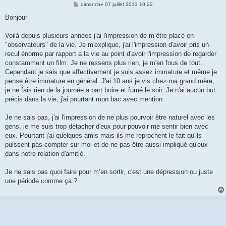
M
dimanche 07 juillet 2013 10:22
e
s
Bonjour
s
a
g
Voilà depuis plusieurs années j'ai l'impression de m’être placé en
e
"observateurs" de la vie. Je m'explique, j'ai l'impression d'avoir pris un
recul énorme par rapport a la vie au point d'avoir l'impression de regarder
constamment un film. Je ne ressens plus rien, je m'en fous de tout.
Cependant je sais que affectivement je suis assez immature et même je
pense être immature en général. J'ai 10 ans je vis chez ma grand mère,
je ne fais rien de la journée a part boire et fumé le soir. Je n'ai aucun but
précis dans la vie, j'ai pourtant mon bac avec mention.
Je ne sais pas, j'ai l'impression de ne plus pourvoir être naturel avec les
gens, je me suis trop détacher d'eux pour pouvoir me sentir bien avec
eux. Pourtant j'ai quelques amis mais ils me reprochent le fait qu'ils
puissent pas compter sur moi et de ne pas être aussi impliqué qu'eux
dans notre relation d'amitié.
Je ne sais pas quoi faire pour m’en sortir, c'est une dépression ou juste
une période comme ça ?