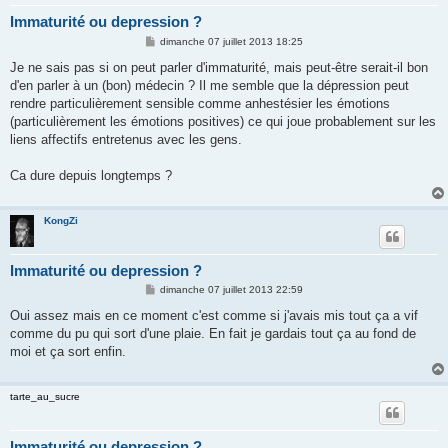
Immaturité ou depression ?
M
dimanche 07 juillet 2013 18:25
e
s
Je ne sais pas si on peut parler d'immaturité, mais peut-être serait-il bon
s
d'en parler à un (bon) médecin ? Il me semble que la dépression peut
a
g
rendre particulièrement sensible comme anhestésier les émotions
e
(particulièrement les émotions positives) ce qui joue probablement sur les
liens affectifs entretenus avec les gens.
Ca dure depuis longtemps ?
KongZi
Immaturité ou depression ?
M
dimanche 07 juillet 2013 22:59
e
s
Oui assez mais en ce moment c'est comme si j'avais mis tout ça a vif
s
comme du pu qui sort d'une plaie. En fait je gardais tout ça au fond de
a
g
moi et ça sort enfin.
e
tarte_au_sucre
Immaturité ou depression ?