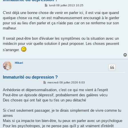
M
lundi 08 juillet 2013 10:25
e
s
C'est déjà une bonne chose de venir en parler ici, il est vrai que quand
s
quelque chose va mal, on est malheureusement encouragé à le garder
a
g
pour soi au lieu d'en parler et ça n'aide pas car on se renferme sur son
e
malheur.
Il serait peut-être bon d'évaluer les symptômes ou la situation avec un
médecin pour voir quelle solution il peut proposer. Les choses peuvent
s'arranger.
Hikari
Immaturité ou depression ?
M
mercredi 08 juillet 2026 6:03
e
s
Anhédonie et dépersonnalisation, c'est ce qui me vient à l'esprit
s
Peut-être un épisode dépressif, probablement des galères vécu
a
g
Des choses qui ont fait que tu t'es un peu détaché
e
Si c'est seulement passager, je te dirais simplement de vivre comme tu
aimes
Mais si ça impacte ton bien-être, tu peux en parler avec un psychologue
Pour les psychotropes, je ne pense pas qu'il y ait vraiment d'intérêt