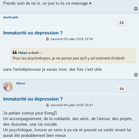
Prends soin de toi si, un jour tu lis ce massage ♥
davExplik
Immaturité ou depression ?
M
mercredi 08 juillet 2026 18:56
e
s
s
Hikari
a écrit :
↑
a
g
Pour les psychotropes, je ne pense pas qu'il y ait vraiment d'intérêt
e
sans l'antidépresseur je serais mort, des fois c'est utile
Hikari
Immaturité ou depression ?
M
mercredi 08 juillet 2026 20:47
e
s
Je parlais surtout pour KongZi
s
Un accompagnement, de la solidarité, des amis, de l’amour, des projets,
a
g
des réussites, une vie sociale
e
Un psychologue, trouver un sens à sa vie et pouvoir se sentir vivant lui
aurait été probablement bien mieux