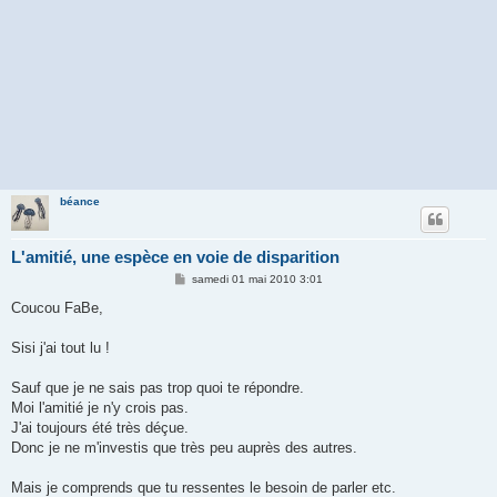
béance
L'amitié, une espèce en voie de disparition
M
samedi 01 mai 2010 3:01
e
s
Coucou FaBe,
s
a
g
Sisi j'ai tout lu !
e
Sauf que je ne sais pas trop quoi te répondre.
Moi l'amitié je n'y crois pas.
J'ai toujours été très déçue.
Donc je ne m'investis que très peu auprès des autres.
Mais je comprends que tu ressentes le besoin de parler etc.