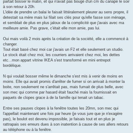
partait bosser le matin, et qui n'avait pas bougé d'un cm du canapé le soir
à son retour à 20h.
L'idée de prendre un balai le faisait littéralement pleurer au sens propre, il
detestait sa mère mais lui filait ses clés pour qu'elle fasse son ménage,
et semblait de plus en plus jaloux de la complicité que j'avais avec ma
meilleure amie. Pas grave, c'était elle mon amie, pas lui.
Oui mais voilà 2 mois après la création de la société, elle a commencé à
changer.
Tout était basé chez moi car j'avais un F2 et elle seulement un studio.
Le stock était chez moi, les courriers arrivaient chez moi, les dettes
etc...mon appart vitrine IKEA s'est transformé en mini entrepot
bordélique.
N qui voulait bosser même le dimanche s'est mis à venir de moins en
moins. Elle qui avait promis d'arrêter de fumer si on arrivait à monter la
boite, non seulement ne s'arrêtait pas, mais fumait de plus belle, avec
son mec qui comme par hasard était fauché mais la fournissait en
paquets de clopes grace à de la famille qui tenait un tabac.
Entre ses pauses clopes à la fenêtre toutes les 20mn, son mec qui
l'appellait maintenant une fois par heure (je vous jure que je n'exagère
pas), le boulot est devenu impossible, je faisais tout et en plus je
rattrapais ses erreurs dues à son inatention à cause de ses allers retours
au téléphone ou à la fenêtre.