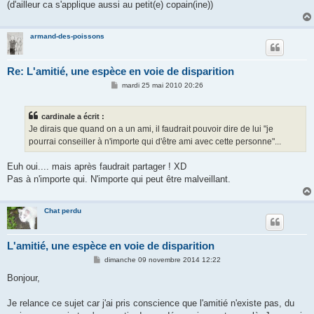
(d'ailleur ca s'applique aussi au petit(e) copain(ine))
armand-des-poissons
Re: L'amitié, une espèce en voie de disparition
M
mardi 25 mai 2010 20:26
e
s
s
cardinale a écrit :
a
g
Je dirais que quand on a un ami, il faudrait pouvoir dire de lui "je
e
pourrai conseiller à n'importe qui d'être ami avec cette personne"...
Euh oui.... mais après faudrait partager ! XD
Pas à n'importe qui. N'importe qui peut être malveillant.
Chat perdu
L'amitié, une espèce en voie de disparition
M
dimanche 09 novembre 2014 12:22
e
s
Bonjour,
s
a
g
Je relance ce sujet car j'ai pris conscience que l'amitié n'existe pas, du
e