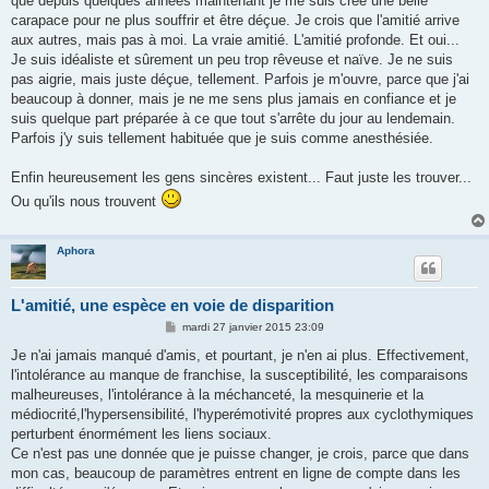
que depuis quelques années maintenant je me suis créé une belle
carapace pour ne plus souffrir et être déçue. Je crois que l'amitié arrive
aux autres, mais pas à moi. La vraie amitié. L'amitié profonde. Et oui...
Je suis idéaliste et sûrement un peu trop rêveuse et naïve. Je ne suis
pas aigrie, mais juste déçue, tellement. Parfois je m'ouvre, parce que j'ai
beaucoup à donner, mais je ne me sens plus jamais en confiance et je
suis quelque part préparée à ce que tout s'arrête du jour au lendemain.
Parfois j'y suis tellement habituée que je suis comme anesthésiée.
Enfin heureusement les gens sincères existent... Faut juste les trouver...
Ou qu'ils nous trouvent
Aphora
L'amitié, une espèce en voie de disparition
M
mardi 27 janvier 2015 23:09
e
s
Je n'ai jamais manqué d'amis, et pourtant, je n'en ai plus. Effectivement,
s
l'intolérance au manque de franchise, la susceptibilité, les comparaisons
a
g
malheureuses, l'intolérance à la méchanceté, la mesquinerie et la
e
médiocrité,l'hypersensibilité, l'hyperémotivité propres aux cyclothymiques
perturbent énormément les liens sociaux.
Ce n'est pas une donnée que je puisse changer, je crois, parce que dans
mon cas, beaucoup de paramètres entrent en ligne de compte dans les