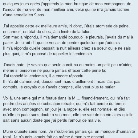
quelques jours après j'apprends la mort brusque de mon compagnon, de
l'amour de ma vie, de mon meilleur ami, celui qui ne m'a jamais lachée
d'une semelle en 9 ans.
J'ai appelée cette ex meilleure amie, N donc, j'étais atomisée de peine,
en larmes, en état de choc, à la limite de la folie.
Son mec a répondu, il m'a demandé pourquoi je pleurais, j'avais du mal à
parler. Je lui ait dit que je venais de perdre quelqu'un que j'adorais.
Il m'a répondu qu'elle passait la nuit ailleurs chez sa soeur ou je ne sais
plus quoi, il m'a proposé de rappeller le lendemain.
J'avais hate, je savais que seule aurait pu au moins un petit peu m'aider,
même si personne ne pourra jamais effacer cette perte là.
J'ai rappelé le lendemain, il a encore répondu.
Il m'a dit calmement, doucement mais cruellement : mais t'as pas
compris, je croyais que t'avais compris, elle veut plus te parler.
Voilà, une amie qui m'a foutue dans la M.... financièrement, qui m'a fait
perdre des années de cotisation retraite, qui m'a fait perdre du temps
avec mon compagnon, un jour je la rappelle, elle est normale, et dès
qu'elle en parle sans doute à son mec, elle me vire de sa vie alors qu'elle
sait sans aucun doute que j'ai perdu l'amour de ma vie.
D'une cruauté sans nom. Je n'oublierais jamais ça, un manque d'humanité
total. Je n'aurais jamais fait ça même à mon pire ennemi.