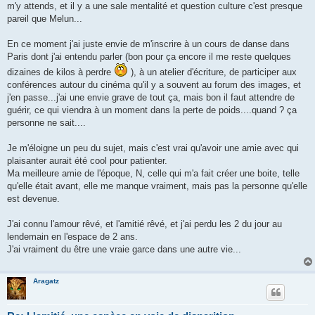
m'y attends, et il y a une sale mentalité et question culture c'est presque
pareil que Melun...
En ce moment j'ai juste envie de m'inscrire à un cours de danse dans
Paris dont j'ai entendu parler (bon pour ça encore il me reste quelques
dizaines de kilos à perdre
), à un atelier d'écriture, de participer aux
conférences autour du cinéma qu'il y a souvent au forum des images, et
j'en passe...j'ai une envie grave de tout ça, mais bon il faut attendre de
guérir, ce qui viendra à un moment dans la perte de poids....quand ? ça
personne ne sait....
Je m'éloigne un peu du sujet, mais c'est vrai qu'avoir une amie avec qui
plaisanter aurait été cool pour patienter.
Ma meilleure amie de l'époque, N, celle qui m'a fait créer une boite, telle
qu'elle était avant, elle me manque vraiment, mais pas la personne qu'elle
est devenue.
J'ai connu l'amour rêvé, et l'amitié rêvé, et j'ai perdu les 2 du jour au
lendemain en l'espace de 2 ans.
J'ai vraiment du être une vraie garce dans une autre vie...
Aragatz