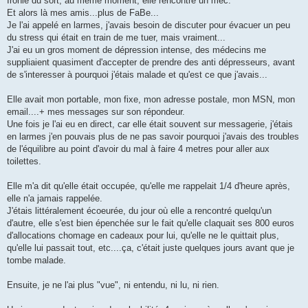
Ironie du sort, au même moment, elle rencontre un mec.
Et alors là mes amis...plus de FaBe...
Je l'ai appelé en larmes, j'avais besoin de discuter pour évacuer un peu
du stress qui était en train de me tuer, mais vraiment...
J'ai eu un gros moment de dépression intense, des médecins me
suppliaient quasiment d'accepter de prendre des anti dépresseurs, avant
de s'interesser à pourquoi j'étais malade et qu'est ce que j'avais...
Elle avait mon portable, mon fixe, mon adresse postale, mon MSN, mon
email....+ mes messages sur son répondeur.
Une fois je l'ai eu en direct, car elle était souvent sur messagerie, j'étais
en larmes j'en pouvais plus de ne pas savoir pourquoi j'avais des troubles
de l'équilibre au point d'avoir du mal à faire 4 metres pour aller aux
toilettes.
Elle m'a dit qu'elle était occupée, qu'elle me rappelait 1/4 d'heure après,
elle n'a jamais rappelée.
J'étais littéralement écoeurée, du jour où elle a rencontré quelqu'un
d'autre, elle s'est bien épenchée sur le fait qu'elle claquait ses 800 euros
d'allocations chomage en cadeaux pour lui, qu'elle ne le quittait plus,
qu'elle lui passait tout, etc....ça, c'était juste quelques jours avant que je
tombe malade.
Ensuite, je ne l'ai plus "vue", ni entendu, ni lu, ni rien.