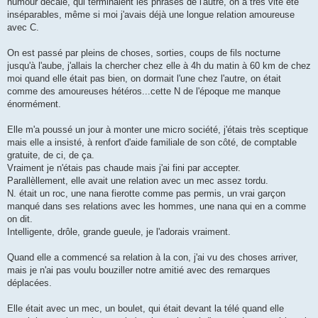
humour décalé, qui terminaient les phrases de l'autre, on a très vite été
inséparables, même si moi j'avais déjà une longue relation amoureuse
avec C.
On est passé par pleins de choses, sorties, coups de fils nocturne
jusqu'à l'aube, j'allais la chercher chez elle à 4h du matin à 60 km de chez
moi quand elle était pas bien, on dormait l'une chez l'autre, on était
comme des amoureuses hétéros...cette N de l'époque me manque
énormément.
Elle m'a poussé un jour à monter une micro société, j'étais très sceptique
mais elle a insisté, à renfort d'aide familiale de son côté, de comptable
gratuite, de ci, de ça.
Vraiment je n'étais pas chaude mais j'ai fini par accepter.
Parallèllement, elle avait une relation avec un mec assez tordu.
N. était un roc, une nana fierotte comme pas permis, un vrai garçon
manqué dans ses relations avec les hommes, une nana qui en a comme
on dit.
Intelligente, drôle, grande gueule, je l'adorais vraiment.
Quand elle a commencé sa relation à la con, j'ai vu des choses arriver,
mais je n'ai pas voulu bouziller notre amitié avec des remarques
déplacées.
Elle était avec un mec, un boulet, qui était devant la télé quand elle