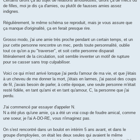
Certains diront ça au sujet de relations amoureuses, diront ça de mecs ou
de filles, moi je dis ça d'amies, ou plutôt de fausses amies assez
indignes.
Régulièrement, le même schéma se reproduit, mais je vous assure que
ça manque d'originalité, ça en ferait presque rire.
Grosso modo, j'ai une amie très proche pendant un certain temps, et un
jour cette personne rencontre un mec, perds toute personnalité, oublie
tout ce qu'on a pu "traverser", et soit cette personne disparait
littéralement de la circulation, soit semble inventer un motif de rupture
pour se casser sans trop culpabiliser.
Voici ce qui m'est arrivé lorsque j'ai perdu l'amour de ma vie, et que j'étais
à un cheveu de me donner la mort, j'étais en larmes, j'ai passé des coups
de fil, j'avais besoin de parler, à cette époque, une seule personne m'était
resté fidèle, en tant qu'ami et en tant qu'amour, C, la personne que j'ai
perdu.
J'ai commencé par essayer d'appeler N.
N a été plus qu'une amie, ça a été un vrai coup de foudre amical, comme
une soeur, je l'ai A-DO-RE, vous n'imaginez pas.
On s'est rencontré dans un boulot en intérim 5 ans avant, et dans le
groupe d'employées, on était les deux seules qui avaient le même