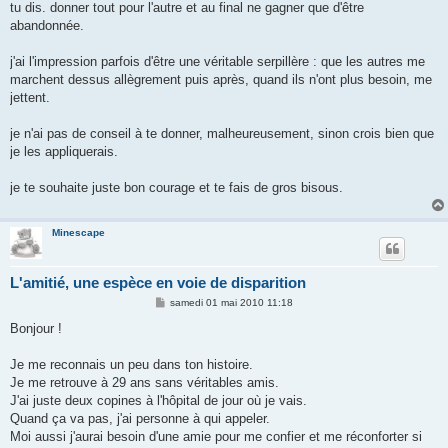
tu dis. donner tout pour l'autre et au final ne gagner que d'être
abandonnée.
j'ai l'impression parfois d'être une véritable serpillère : que les autres me
marchent dessus allègrement puis après, quand ils n'ont plus besoin, me
jettent.
je n'ai pas de conseil à te donner, malheureusement, sinon crois bien que
je les appliquerais.
je te souhaite juste bon courage et te fais de gros bisous.
Minescape
L'amitié, une espèce en voie de disparition
M
samedi 01 mai 2010 11:18
e
s
Bonjour !
s
a
g
Je me reconnais un peu dans ton histoire.
e
Je me retrouve à 29 ans sans véritables amis.
J'ai juste deux copines à l'hôpital de jour où je vais.
Quand ça va pas, j'ai personne à qui appeler.
Moi aussi j'aurai besoin d'une amie pour me confier et me réconforter si