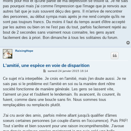
moins pour moi et qu'une partie de ma dépression se trouve là. Je ne sais
pas pourquoi mais j'ai comme l'impression que l'image que je renvois aux
autres fait que je suis souvent déçu des gens. Il m'arrive de rencontrer
des personnes, au début sympa mais après je me rend compte qu'ils ne
sont pas toujours francs. Du moins il faut du temps avant d'être accepté
par les autres ou bien on ne l'est pas du tout, parfois facilement rejeté au
bout de 2 secondes sans vraiment nous connaitre, les gens ayant
facilement des à priori. Bon dimanche à tous les solitaires du forum.
RaisingHope
L'amitié, une espèce en voie de disparition
M
samedi 24 janvier 2015 16:14
e
s
Ce sujet m'a interpellée. Je crois en l'amitié, mais j'en doute aussi. Je ne
s
sais pas si le problème est l'amitié en soi ou la manière dont nôtre
a
g
société fonctionne de manière générale. Les gens se lassent vite,
e
t'aiment un jour et t'oublient le lendemain. Ils avancent, ils courent, ils
fuient, comme dans une boucle sans fin. Nous sommes tous
remplaçables ou remplacés plutôt.
J'ai cru avoir des amis, parfois même allant jusqu'à qualifier d'âmes
soeurs certaines personnes (un couple d'amis en l'occurrence). Puis PAF!
Tout s'arrête et bien souvent pour une raison incompréhensible. J'avoue