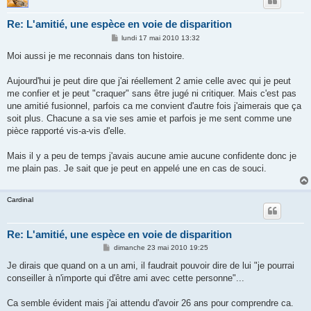
Re: L'amitié, une espèce en voie de disparition
M
lundi 17 mai 2010 13:32
e
s
Moi aussi je me reconnais dans ton histoire.
s
a
g
Aujourd'hui je peut dire que j'ai réellement 2 amie celle avec qui je peut
e
me confier et je peut "craquer" sans être jugé ni critiquer. Mais c'est pas
une amitié fusionnel, parfois ca me convient d'autre fois j'aimerais que ça
soit plus. Chacune a sa vie ses amie et parfois je me sent comme une
pièce rapporté vis-a-vis d'elle.
Mais il y a peu de temps j'avais aucune amie aucune confidente donc je
me plain pas. Je sait que je peut en appelé une en cas de souci.
Cardinal
Re: L'amitié, une espèce en voie de disparition
M
dimanche 23 mai 2010 19:25
e
s
Je dirais que quand on a un ami, il faudrait pouvoir dire de lui "je pourrai
s
conseiller à n'importe qui d'être ami avec cette personne"...
a
g
e
Ca semble évident mais j'ai attendu d'avoir 26 ans pour comprendre ca.