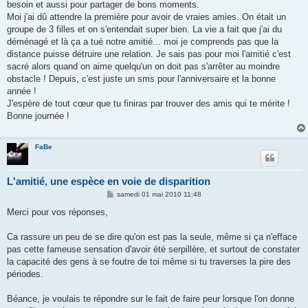
besoin et aussi pour partager de bons moments.
Moi j'ai dû attendre la première pour avoir de vraies amies. On était un
groupe de 3 filles et on s'entendait super bien. La vie a fait que j'ai du
déménagé et là ça a tué notre amitié... moi je comprends pas que la
distance puisse détruire une relation. Je sais pas pour moi l'amitié c'est
sacré alors quand on aime quelqu'un on doit pas s'arrêter au moindre
obstacle ! Depuis, c'est juste un sms pour l'anniversaire et la bonne
année !
J'espère de tout cœur que tu finiras par trouver des amis qui te mérite !
Bonne journée !
FaBe
L'amitié, une espèce en voie de disparition
M
samedi 01 mai 2010 11:48
e
s
Merci pour vos réponses,
s
a
g
Ca rassure un peu de se dire qu'on est pas la seule, même si ça n'efface
e
pas cette fameuse sensation d'avoir été serpillère, et surtout de constater
la capacité des gens à se foutre de toi même si tu traverses la pire des
périodes.
Béance, je voulais te répondre sur le fait de faire peur lorsque l'on donne