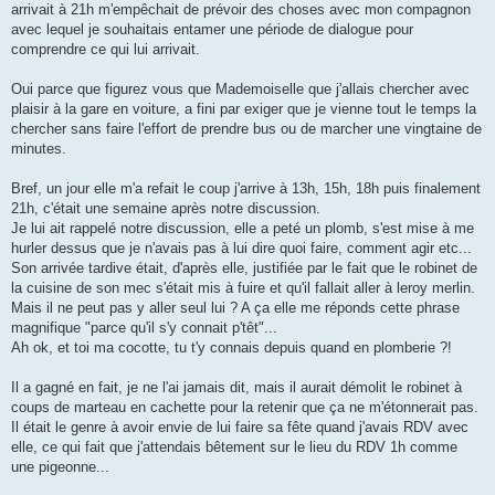
arrivait à 21h m'empêchait de prévoir des choses avec mon compagnon
avec lequel je souhaitais entamer une période de dialogue pour
comprendre ce qui lui arrivait.
Oui parce que figurez vous que Mademoiselle que j'allais chercher avec
plaisir à la gare en voiture, a fini par exiger que je vienne tout le temps la
chercher sans faire l'effort de prendre bus ou de marcher une vingtaine de
minutes.
Bref, un jour elle m'a refait le coup j'arrive à 13h, 15h, 18h puis finalement
21h, c'était une semaine après notre discussion.
Je lui ait rappelé notre discussion, elle a peté un plomb, s'est mise à me
hurler dessus que je n'avais pas à lui dire quoi faire, comment agir etc...
Son arrivée tardive était, d'après elle, justifiée par le fait que le robinet de
la cuisine de son mec s'était mis à fuire et qu'il fallait aller à leroy merlin.
Mais il ne peut pas y aller seul lui ? A ça elle me réponds cette phrase
magnifique "parce qu'il s'y connait p'têt"...
Ah ok, et toi ma cocotte, tu t'y connais depuis quand en plomberie ?!
Il a gagné en fait, je ne l'ai jamais dit, mais il aurait démolit le robinet à
coups de marteau en cachette pour la retenir que ça ne m'étonnerait pas.
Il était le genre à avoir envie de lui faire sa fête quand j'avais RDV avec
elle, ce qui fait que j'attendais bêtement sur le lieu du RDV 1h comme
une pigeonne...