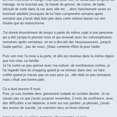
ménage, ne la touchait pas, la traitait de grosse, de conne, de laide,
refusait de sortir dans la rue avec elle etc....alors franchement avant un
éventuel adultère j'essayais de lui faire comprendre semaine après
semaine que y'avait déjà bien pire dans cette relation basée sur rien
d'autre que du masochisme.
J'ai donné énormément de temps à parler du même sujet à une personne
qui a été sympa le premier mois et qui revenait avec les mêmesphrases
semaines après semaines, on en a discuté des heuuuuuuuures, jusqu'à
l'aube parfois...pas de souci, j'étais contente d'être là pour l'aider.
Puis son mec l'a mise à la porte, et elle est revenue dans la même région
que moi chez sa famille.
Je l'ai sortie un peu partout avec ma voiture, de nombreuses sorties, je
l'ai regardé faire du shopping quand je ne rentrais dans rien, se faire
coiffer quand je n'avais pas un euro pour ça...elle était un peu immature
mais c'était une bonne pate.
Ca a duré environ 9 mois.
Puis, je suis tombée donc gravement malade en octobre dernier. Je ne
savais pas ce que j'avais jusqu'en novembre, 2 mois de souffrance, avec
des difficultés à se déplacer, à tenir sur ses jambes, je pleurais, j'avais
des envies de suicide, j'ai vraiment vécu un hiver infernal.