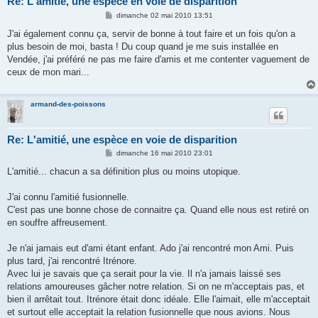
Re: L'amitié, une espèce en voie de disparition
M
dimanche 02 mai 2010 13:51
e
s
J'ai également connu ça, servir de bonne à tout faire et un fois qu'on a
s
plus besoin de moi, basta ! Du coup quand je me suis installée en
a
g
Vendée, j'ai préféré ne pas me faire d'amis et me contenter vaguement de
e
ceux de mon mari...
armand-des-poissons
Re: L'amitié, une espèce en voie de disparition
M
dimanche 16 mai 2010 23:01
e
s
L'amitié... chacun a sa définition plus ou moins utopique.
s
a
g
J'ai connu l'amitié fusionnelle.
e
C'est pas une bonne chose de connaitre ça. Quand elle nous est retiré on
en souffre affreusement.
Je n'ai jamais eut d'ami étant enfant. Ado j'ai rencontré mon Ami. Puis
plus tard, j'ai rencontré Itrénore.
Avec lui je savais que ça serait pour la vie. Il n'a jamais laissé ses
relations amoureuses gâcher notre relation. Si on ne m'acceptais pas, et
bien il arrêtait tout. Itrénore était donc idéale. Elle l'aimait, elle m'acceptait
et surtout elle acceptait la relation fusionnelle que nous avions. Nous