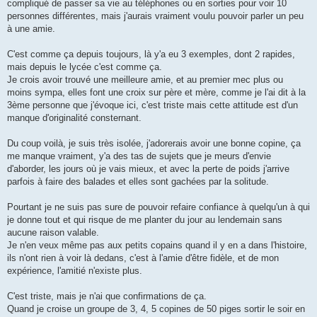
compliqué de passer sa vie au téléphones ou en sorties pour voir 10
personnes différentes, mais j'aurais vraiment voulu pouvoir parler un peu
à une amie.
C'est comme ça depuis toujours, là y'a eu 3 exemples, dont 2 rapides,
mais depuis le lycée c'est comme ça.
Je crois avoir trouvé une meilleure amie, et au premier mec plus ou
moins sympa, elles font une croix sur père et mère, comme je l'ai dit à la
3ème personne que j'évoque ici, c'est triste mais cette attitude est d'un
manque d'originalité consternant.
Du coup voilà, je suis très isolée, j'adorerais avoir une bonne copine, ça
me manque vraiment, y'a des tas de sujets que je meurs d'envie
d'aborder, les jours où je vais mieux, et avec la perte de poids j'arrive
parfois à faire des balades et elles sont gachées par la solitude.
Pourtant je ne suis pas sure de pouvoir refaire confiance à quelqu'un à qui
je donne tout et qui risque de me planter du jour au lendemain sans
aucune raison valable.
Je n'en veux même pas aux petits copains quand il y en a dans l'histoire,
ils n'ont rien à voir là dedans, c'est à l'amie d'être fidèle, et de mon
expérience, l'amitié n'existe plus.
C'est triste, mais je n'ai que confirmations de ça.
Quand je croise un groupe de 3, 4, 5 copines de 50 piges sortir le soir en