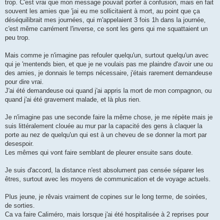
trop. C'est vrai que mon message pouvait porter à confusion, mais en fait
souvent les amies que 'jai eu me sollicitaient à mort, au point que ça
déséquilibrait mes journées, qui m'appelaient 3 fois 1h dans la journée,
c'est même carrément l'inverse, ce sont les gens qui me squattaient un
peu trop.
Mais comme je n'imagine pas refouler quelqu'un, surtout quelqu'un avec
qui je 'mentends bien, et que je ne voulais pas me plaindre d'avoir une ou
des amies, je donnais le temps nécessaire, j'étais rarement demandeuse
pour dire vrai.
J'ai été demandeuse oui quand j'ai appris la mort de mon compagnon, ou
quand j'ai été gravement malade, et là plus rien.
Je n'imagine pas une seconde faire la même chose, je me répète mais je
suis littéralement clouée au mur par la capacité des gens à claquer la
porte au nez de quelqu'un qui est à un cheveu de se donner la mort par
desespoir.
Les mêmes qui vont faire semblant de pleurer ensuite sans doute.
Je suis d'accord, la distance n'est absolument pas censée séparer les
êtres, surtout avec les moyens de communication et de voyage actuels.
Plus jeune, je rêvais vraiment de copines sur le long terme, de soirées,
de sorties.
Ca va faire Caliméro, mais lorsque j'ai été hospitalisée à 2 reprises pour