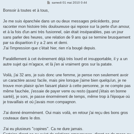
M
samedi 01 mai 2010 0:44
e
s
Bonsoir à toutes et à tous,
s
a
g
Je me suis épanchée dans un ou deux messages précédents, pour
e
raconter mon histoire très douloureuse qui repose sur la perte d'un amour,
et à la fois d'un ami très fusionnel, oàn était inséparables, pas un jour
sans parler des heures, une relation de 9 ans qui se termine brusquement
par sa disparition il y a 2 ans et demi.
J'ai l'impression que c'était hier, rien n'a bougé depuis.
Paralèllement à cet évènement déjà très lourd et insupportable, il y a un
autre sujet qui m'agace, et là j'en ai vraiment gros sur la patate.
Voilà, j'ai 32 ans, je suis donc une femme, je pense non seulement avoir
un caractère assez facile, mais pire lorsque j'aime bien quelqu'un, je ne
trouve mon plaisir qu'en faisant plaisir à cette personne, je ne compte pas
même fauchée, j'essaie de payer verre ou resto (quand j'étais en bonne
santé), je sors, je passe énormément de temps, même trop à l'époque où
je travaillais et où j'avais mon compagnon.
J'ai donné énormément. Oui mais voilà, en retour j'ai reçu des bons gros
couteaux dans le dos.
J'ai eu plusieurs "copines". Ca ne dure jamais.