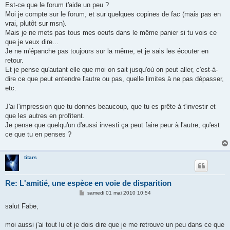
Est-ce que le forum t'aide un peu ?
Moi je compte sur le forum, et sur quelques copines de fac (mais pas en
vrai, plutôt sur msn).
Mais je ne mets pas tous mes oeufs dans le même panier si tu vois ce
que je veux dire...
Je ne m'épanche pas toujours sur la même, et je sais les écouter en
retour.
Et je pense qu'autant elle que moi on sait jusqu'où on peut aller, c'est-à-
dire ce que peut entendre l'autre ou pas, quelle limites à ne pas dépasser,
etc.
J'ai l'impression que tu donnes beaucoup, que tu es prête à t'investir et
que les autres en profitent.
Je pense que quelqu'un d'aussi investi ça peut faire peur à l'autre, qu'est
ce que tu en penses ?
titars
Re: L'amitié, une espèce en voie de disparition
M
samedi 01 mai 2010 10:54
e
s
salut Fabe,
s
a
g
moi aussi j'ai tout lu et je dois dire que je me retrouve un peu dans ce que
e