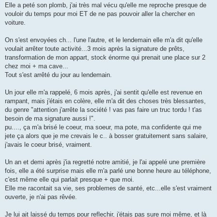
Elle a peté son plomb, j'ai très mal vécu qu'elle me reproche presque de
vouloir du temps pour moi ET de ne pas pouvoir aller la chercher en
voiture.
On s'est envoyées ch... l'une l'autre, et le lendemain elle m'a dit qu'elle
voulait arrêter toute activité...3 mois après la signature de prêts,
transformation de mon appart, stock énorme qui prenait une place sur 2
chez moi + ma cave...
Tout s'est arrêté du jour au lendemain.
Un jour elle m'a rappelé, 6 mois après, j'ai sentit qu'elle est revenue en
rampant, mais j'étais en colère, elle m'a dit des choses très blessantes,
du genre "attention j'arrête la société ! vas pas faire un truc tordu ! t'as
besoin de ma signature aussi !".
pu...., ça m'a brisé le coeur, ma soeur, ma pote, ma confidente qui me
jete ça alors que je me crevais le c.. à bosser gratuitement sans salaire,
j'avais le coeur brisé, vraiment.
Un an et demi après j'ia regretté notre amitié, je l'ai appelé une première
fois, elle a été surprise mais elle m'a parlé une bonne heure au téléphone,
c'est même elle qui parlait presque + que moi.
Elle me racontait sa vie, ses problemes de santé, etc...elle s'est vraiment
ouverte, je n'ai pas rêvée.
Je lui ait laissé du temps pour reflechir, j'étais pas sure moi même, et là