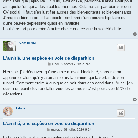
difficultés que j'éprouve. Et puis, avouons-le, personne n'aime avoir pour
ami quelqu'un qui a des troubles mentaux. Cela ne fait pas bien sur son
CV social, il faut s'en justifier auprès des bien-portants et bien-pensants.
J'imagine bien le profil Facebook : seul ami d'une pauvre bipolaire ou
d'une pauvre dépressive quasi en invalidité.
Faut être fort pour croire à autre chose que ce que la société dicte.
Chat perdu
L'amitié, une espèce en voie de disparition
M
lundi 02 février 2015 21:46
e
s
Hier soir, j'ai découvert qu'une amie m'avait blacklisté, sans raison
s
apparente, alors qu'il y a un an j'étais la lumière qui la sortait de son
a
g
tunnel. Comment croire à quoique ce soit dans ces conditions. Aussi j'en
e
suis à un point d'éviter d'aller vers les autres si c'est pour avoir 99% de
déceptions.
Hikari
L'amitié, une espèce en voie de disparition
M
mercredi 08 juillet 2026 6:24
e
s
Est-ce qu’elle n’était pas simplement perturbée, Chat Perdu ?