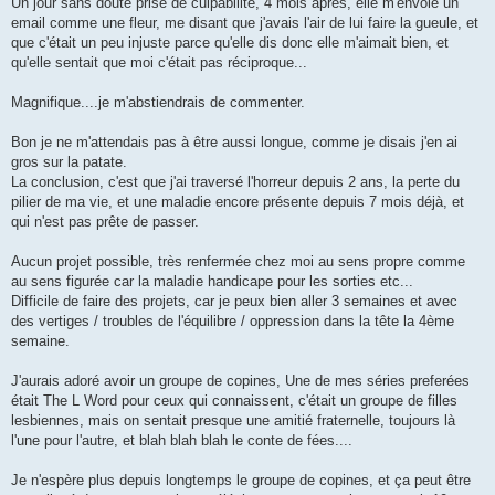
Un jour sans doute prise de culpabilité, 4 mois après, elle m'envoie un
email comme une fleur, me disant que j'avais l'air de lui faire la gueule, et
que c'était un peu injuste parce qu'elle dis donc elle m'aimait bien, et
qu'elle sentait que moi c'était pas réciproque...
Magnifique....je m'abstiendrais de commenter.
Bon je ne m'attendais pas à être aussi longue, comme je disais j'en ai
gros sur la patate.
La conclusion, c'est que j'ai traversé l'horreur depuis 2 ans, la perte du
pilier de ma vie, et une maladie encore présente depuis 7 mois déjà, et
qui n'est pas prête de passer.
Aucun projet possible, très renfermée chez moi au sens propre comme
au sens figurée car la maladie handicape pour les sorties etc...
Difficile de faire des projets, car je peux bien aller 3 semaines et avec
des vertiges / troubles de l'équilibre / oppression dans la tête la 4ème
semaine.
J'aurais adoré avoir un groupe de copines, Une de mes séries preferées
était The L Word pour ceux qui connaissent, c'était un groupe de filles
lesbiennes, mais on sentait presque une amitié fraternelle, toujours là
l'une pour l'autre, et blah blah blah le conte de fées....
Je n'espère plus depuis longtemps le groupe de copines, et ça peut être