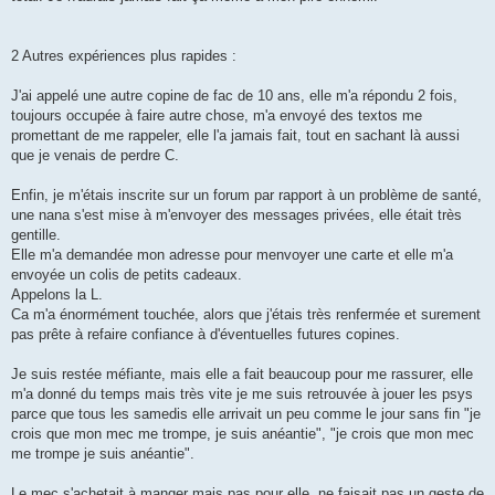
2 Autres expériences plus rapides :
J'ai appelé une autre copine de fac de 10 ans, elle m'a répondu 2 fois,
toujours occupée à faire autre chose, m'a envoyé des textos me
promettant de me rappeler, elle l'a jamais fait, tout en sachant là aussi
que je venais de perdre C.
Enfin, je m'étais inscrite sur un forum par rapport à un problème de santé,
une nana s'est mise à m'envoyer des messages privées, elle était très
gentille.
Elle m'a demandée mon adresse pour menvoyer une carte et elle m'a
envoyée un colis de petits cadeaux.
Appelons la L.
Ca m'a énormément touchée, alors que j'étais très renfermée et surement
pas prête à refaire confiance à d'éventuelles futures copines.
Je suis restée méfiante, mais elle a fait beaucoup pour me rassurer, elle
m'a donné du temps mais très vite je me suis retrouvée à jouer les psys
parce que tous les samedis elle arrivait un peu comme le jour sans fin "je
crois que mon mec me trompe, je suis anéantie", "je crois que mon mec
me trompe je suis anéantie".
Le mec s'achetait à manger mais pas pour elle, ne faisait pas un geste de