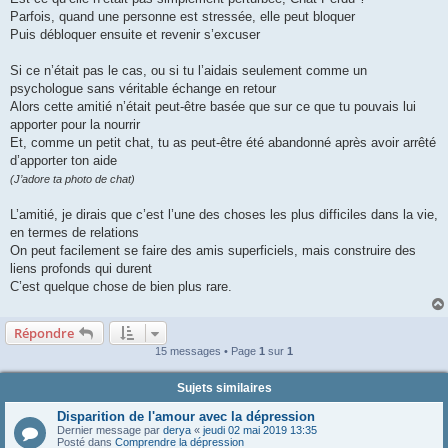
s
Parfois, quand une personne est stressée, elle peut bloquer
a
g
Puis débloquer ensuite et revenir s’excuser
e
Si ce n’était pas le cas, ou si tu l’aidais seulement comme un
psychologue sans véritable échange en retour
Alors cette amitié n’était peut-être basée que sur ce que tu pouvais lui
apporter pour la nourrir
Et, comme un petit chat, tu as peut-être été abandonné après avoir arrêté
d’apporter ton aide
(J’adore ta photo de chat)
L’amitié, je dirais que c’est l’une des choses les plus difficiles dans la vie,
en termes de relations
On peut facilement se faire des amis superficiels, mais construire des
liens profonds qui durent
C’est quelque chose de bien plus rare.
Répondre
15 messages • Page
1
sur
1
Sujets similaires
Disparition de l'amour avec la dépression
Dernier message par
derya
«
jeudi 02 mai 2019 13:35
Posté dans
Comprendre la dépression