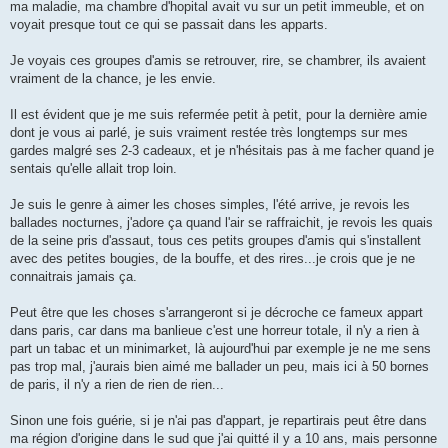
ma maladie, ma chambre d'hopital avait vu sur un petit immeuble, et on
voyait presque tout ce qui se passait dans les apparts.
Je voyais ces groupes d'amis se retrouver, rire, se chambrer, ils avaient
vraiment de la chance, je les envie.
Il est évident que je me suis refermée petit à petit, pour la dernière amie
dont je vous ai parlé, je suis vraiment restée très longtemps sur mes
gardes malgré ses 2-3 cadeaux, et je n'hésitais pas à me facher quand je
sentais qu'elle allait trop loin.
Je suis le genre à aimer les choses simples, l'été arrive, je revois les
ballades nocturnes, j'adore ça quand l'air se raffraichit, je revois les quais
de la seine pris d'assaut, tous ces petits groupes d'amis qui s'installent
avec des petites bougies, de la bouffe, et des rires...je crois que je ne
connaitrais jamais ça.
Peut être que les choses s'arrangeront si je décroche ce fameux appart
dans paris, car dans ma banlieue c'est une horreur totale, il n'y a rien à
part un tabac et un minimarket, là aujourd'hui par exemple je ne me sens
pas trop mal, j'aurais bien aimé me ballader un peu, mais ici à 50 bornes
de paris, il n'y a rien de rien de rien...
Sinon une fois guérie, si je n'ai pas d'appart, je repartirais peut être dans
ma région d'origine dans le sud que j'ai quitté il y a 10 ans, mais personne