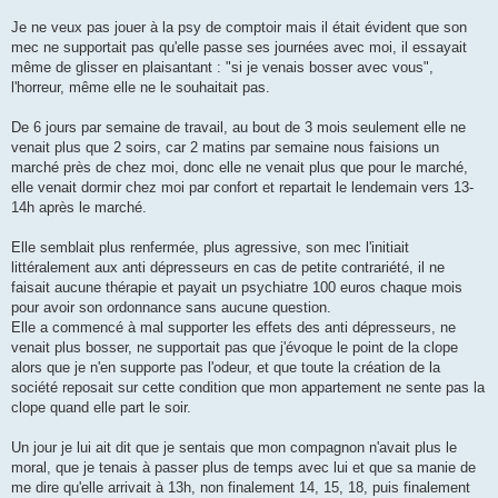
Je ne veux pas jouer à la psy de comptoir mais il était évident que son
mec ne supportait pas qu'elle passe ses journées avec moi, il essayait
même de glisser en plaisantant : "si je venais bosser avec vous",
l'horreur, même elle ne le souhaitait pas.
De 6 jours par semaine de travail, au bout de 3 mois seulement elle ne
venait plus que 2 soirs, car 2 matins par semaine nous faisions un
marché près de chez moi, donc elle ne venait plus que pour le marché,
elle venait dormir chez moi par confort et repartait le lendemain vers 13-
14h après le marché.
Elle semblait plus renfermée, plus agressive, son mec l'initiait
littéralement aux anti dépresseurs en cas de petite contrariété, il ne
faisait aucune thérapie et payait un psychiatre 100 euros chaque mois
pour avoir son ordonnance sans aucune question.
Elle a commencé à mal supporter les effets des anti dépresseurs, ne
venait plus bosser, ne supportait pas que j'évoque le point de la clope
alors que je n'en supporte pas l'odeur, et que toute la création de la
société reposait sur cette condition que mon appartement ne sente pas la
clope quand elle part le soir.
Un jour je lui ait dit que je sentais que mon compagnon n'avait plus le
moral, que je tenais à passer plus de temps avec lui et que sa manie de
me dire qu'elle arrivait à 13h, non finalement 14, 15, 18, puis finalement