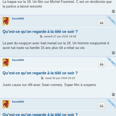
s
La traque sur la 19. Un film sur Michel Fourniret. C est un récidiviste que
s
la justice a laissé ressortir.
a
g
e
Sarah684
Qu'est-ce qu'on regarde à la télé ce soir ?
M
samedi 27 juin 2026 19:39
e
s
La part du soupçon avec kad merad sur la 18. Un homme soupçonné d
s
avoir tué toute sa famille 15 ans plus tôt a refait sa vie.
a
g
e
Sarah684
Qu'est-ce qu'on regarde à la télé ce soir ?
M
mardi 30 juin 2026 20:25
e
s
Juste cause sur rtl9 avec Sean connery. Super film à suspens.
s
a
g
e
Sarah684
Qu'est-ce qu'on regarde à la télé ce soir ?