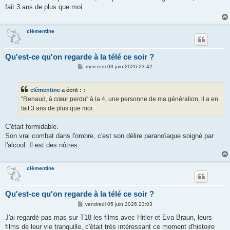
s
fait 3 ans de plus que moi.
a
g
e
clémentine
Qu'est-ce qu'on regarde à la télé ce soir ?
M
mercredi 03 juin 2026 23:42
e
s
s
clémentine
a écrit :
↑
a
g
"Renaud, à cœur perdu" à la 4, une personne de ma génération, il a en
e
fait 3 ans de plus que moi.
C'était formidable.
Son vrai combat dans l'ombre, c'est son délire paranoïaque soigné par
l'alcool. Il est des nôtres.
clémentine
Qu'est-ce qu'on regarde à la télé ce soir ?
M
vendredi 05 juin 2026 23:03
e
s
J'ai regardé pas mas sur T18 les films avec Hitler et Eva Braun, leurs
s
films de leur vie tranquille, c'était très intéressant ce moment d'histoire
a