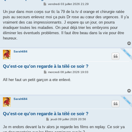
M
vendredi 03 juillet 2026 21:29
e
s
Un jour dans mon corps sur tlc la 79 de la tv d orange et chirurgie ratée
s
puis au secours enlevez moi ça puis Dr rose au cœur des urgences. Il y'a
a
g
vraiment des cas impressionnants. J espere qu un jour, on pourra
e
éradiquer toutes les maladies. On peut déjà trier les embryons pour
éliminer les éventuels problèmes. Il faut être beau dans la vie pour être
heureux.
Sarah684
Qu'est-ce qu'on regarde à la télé ce soir ?
M
mercredi 08 juillet 2026 19:03
e
s
All her faut un petit garçon a ete enlevé.
s
a
g
e
Sarah684
Qu'est-ce qu'on regarde à la télé ce soir ?
M
jeudi 09 juillet 2026 20:56
e
s
Je m endors devant la tv alors je regarde les films en replay. Ce soir ya
s