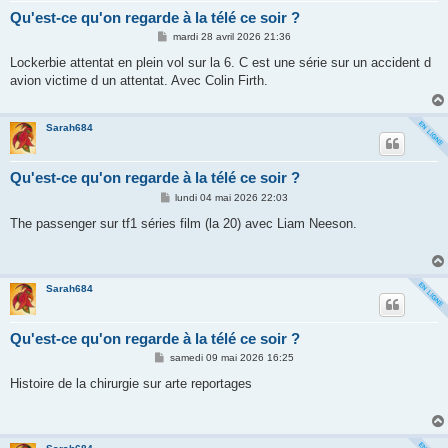
Qu'est-ce qu'on regarde à la télé ce soir ?
M
mardi 28 avril 2026 21:36
e
s
Lockerbie attentat en plein vol sur la 6. C est une série sur un accident d
s
avion victime d un attentat. Avec Colin Firth.
a
g
e
Sarah684
Qu'est-ce qu'on regarde à la télé ce soir ?
M
lundi 04 mai 2026 22:03
e
s
The passenger sur tf1 séries film (la 20) avec Liam Neeson.
s
a
g
e
Sarah684
Qu'est-ce qu'on regarde à la télé ce soir ?
M
samedi 09 mai 2026 16:25
e
s
Histoire de la chirurgie sur arte reportages
s
a
g
e