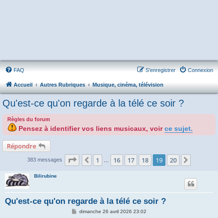
FAQ
S’enregistrer
Connexion
Accueil
Autres Rubriques
Musique, cinéma, télévision
Qu'est-ce qu'on regarde à la télé ce soir ?
Règles du forum
Pensez à identifier vos liens musicaux, voir
ce sujet.
Répondre
Page
19
sur
20
1
16
17
18
19
20
Précédente
Suivant
383 messages
…
Bilirubine
Qu'est-ce qu'on regarde à la télé ce soir ?
M
dimanche 26 avril 2026 23:02
e