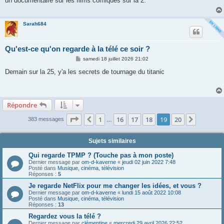
un documentaire sur les films comiques sur la 2.
a
g
e
Sarah684
Qu'est-ce qu'on regarde à la télé ce soir ?
M
samedi 18 juillet 2026 21:02
e
s
Demain sur la 25, y'a les secrets de tournage du titanic
s
a
g
e
Répondre
Page
19
sur
20
1
16
17
18
19
20
Précédente
Suivant
383 messages
…
Sujets similaires
Qui regarde TPMP ? (Touche pas à mon poste)
Dernier message par
om-d-kaverne
«
jeudi 02 juin 2022 7:48
Posté dans
Musique, cinéma, télévision
Réponses :
5
Je regarde NetFlix pour me changer les idées, et vous ?
Dernier message par
om-d-kaverne
«
lundi 15 août 2022 10:08
Posté dans
Musique, cinéma, télévision
Réponses :
13
Regardez vous la télé ?
Dernier message par
clémentine
«
mercredi 29 avril 2026 22:52