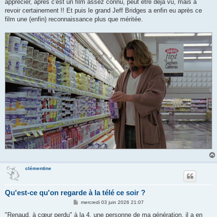
apprécier, après c'est un film assez connu, peut être déjà vu, mais à
revoir certainement !! Et puis le grand Jeff Bridges a enfin eu après ce
film une (enfin) reconnaissance plus que méritée.
clémentine
Qu'est-ce qu'on regarde à la télé ce soir ?
M
mercredi 03 juin 2026 21:07
e
s
"Renaud, à cœur perdu" à la 4, une personne de ma génération, il a en