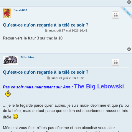
g
e
Sarah684
Qu'est-ce qu'on regarde à la télé ce soir ?
M
mercredi 27 mai 2026 16:41
e
s
Retour vers le futur 3 sur tmc la 10
s
a
g
e
Bilirubine
Qu'est-ce qu'on regarde à la télé ce soir ?
M
lundi 01 juin 2026 13:51
e
s
The Big Lebowski
Pas ce soir mais maintenant sur Arte :
s
a
g
e
... je le le fegarde parce qu'en autres, je suis maxi- déprimée et que j'ai bu
de la bière, mais surtout parce que ce film est superbement réussi et très
drôle
Même si vous êtes n'êtes pas déprimé et non alcoolisé vous allez