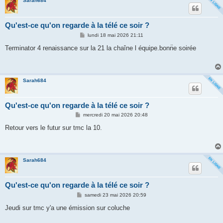
Sarah684
Qu'est-ce qu'on regarde à la télé ce soir ?
M
lundi 18 mai 2026 21:11
e
s
Terminator 4 renaissance sur la 21 la chaîne l équipe.bonn̈e soirée
s
a
g
e
Sarah684
Qu'est-ce qu'on regarde à la télé ce soir ?
M
mercredi 20 mai 2026 20:48
e
s
Retour vers le futur sur tmc la 10.
s
a
g
e
Sarah684
Qu'est-ce qu'on regarde à la télé ce soir ?
M
samedi 23 mai 2026 20:59
e
s
Jeudi sur tmc y'a une émission sur coluche
s
a