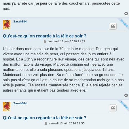
g
mais j'ai arrêté car j'ai peur de faire des cauchemars, persécutée cette
e
nuit.
Sarah684
Qu'est-ce qu'on regarde à la télé ce soir ?
M
vendredi 12 juin 2026 21:22
e
s
Un jour dans mon corps sur tlc la 79 sur la tv d orange. Des gens qui
s
vivent avec une maladie de peau, qui passent des jours entiers à l
a
g
hôpital. Et à 23h y'a reconstruire leur visage, des gens qui sont nés avec
e
des malformations du visage. Ma petite cousine est née avec une
malformation et elle a subi plusieurs opérations jusqu'à ses 18 ans.
Maintenant on ne voit plus rien. Sa mère a fumé toute sa grossesse. Je
sais pas si c'est ça qui est la cause de sa malformation mais ça n a pas
aidé je pense. Elle est très traumatisée par ça. Elle a été rejetée par les
autres enfants qui n étaient pas tendres avec elle.
Sarah684
Qu'est-ce qu'on regarde à la télé ce soir ?
M
samedi 13 juin 2026 21:55
e