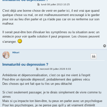
M
lundi 08 juillet 2013 10:25
e
s
C'est déjà une bonne chose de venir en parler ici, il est vrai que quand
s
quelque chose va mal, on est malheureusement encouragé à le garder
a
g
pour soi au lieu d'en parler et ça n'aide pas car on se renferme sur son
e
malheur.
Il serait peut-être bon d'évaluer les symptômes ou la situation avec un
médecin pour voir quelle solution il peut proposer. Les choses peuvent
s'arranger.
Hikari
Immaturité ou depression ?
M
mercredi 08 juillet 2026 6:03
e
s
Anhédonie et dépersonnalisation, c'est ce qui me vient à l'esprit
s
Peut-être un épisode dépressif, probablement des galères vécu
a
g
Des choses qui ont fait que tu t'es un peu détaché
e
Si c'est seulement passager, je te dirais simplement de vivre comme tu
aimes
Mais si ça impacte ton bien-être, tu peux en parler avec un psychologue
Pour les psychotropes, je ne pense pas qu'il y ait vraiment d'intérêt