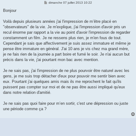
M
dimanche 07 juillet 2013 10:22
e
s
Bonjour
s
a
g
Voilà depuis plusieurs années j'ai l'impression de m’être placé en
e
"observateurs" de la vie. Je m'explique, j'ai l'impression d'avoir pris un
recul énorme par rapport a la vie au point d'avoir l'impression de regarder
constamment un film. Je ne ressens plus rien, je m'en fous de tout.
Cependant je sais que affectivement je suis assez immature et même je
pense être immature en général. J'ai 10 ans je vis chez ma grand mère,
je ne fais rien de la journée a part boire et fumé le soir. Je n'ai aucun but
précis dans la vie, j'ai pourtant mon bac avec mention.
Je ne sais pas, j'ai l'impression de ne plus pourvoir être naturel avec les
gens, je me suis trop détacher d'eux pour pouvoir me sentir bien avec
eux. Pourtant j'ai quelques amis mais ils me reprochent le fait qu'ils
puissent pas compter sur moi et de ne pas être aussi impliqué qu'eux
dans notre relation d'amitié.
Je ne sais pas quoi faire pour m’en sortir, c'est une dépression ou juste
une période comme ça ?