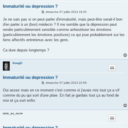
Immaturité ou depression ?
M
dimanche 07 juillet 2013 18:25
e
s
Je ne sais pas si on peut parler d'immaturité, mais peut-être serait-il bon
s
d'en parler à un (bon) médecin ? Il me semble que la dépression peut
a
g
rendre particulièrement sensible comme anhestésier les émotions
e
(particulièrement les émotions positives) ce qui joue probablement sur les
liens affectifs entretenus avec les gens.
Ca dure depuis longtemps ?
KongZi
Immaturité ou depression ?
M
dimanche 07 juillet 2013 22:59
e
s
Oui assez mais en ce moment c'est comme si j'avais mis tout ça a vif
s
comme du pu qui sort d'une plaie. En fait je gardais tout ça au fond de
a
g
moi et ça sort enfin.
e
tarte_au_sucre
Immaturité ou depression ?