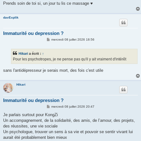
Prends soin de toi si, un jour tu lis ce massage ♥
davExplik
Immaturité ou depression ?
M
mercredi 08 juillet 2026 18:56
e
s
s
Hikari
a écrit :
↑
a
g
Pour les psychotropes, je ne pense pas qu'il y ait vraiment d'intérêt
e
sans l'antidépresseur je serais mort, des fois c'est utile
Hikari
Immaturité ou depression ?
M
mercredi 08 juillet 2026 20:47
e
s
Je parlais surtout pour KongZi
s
Un accompagnement, de la solidarité, des amis, de l’amour, des projets,
a
g
des réussites, une vie sociale
e
Un psychologue, trouver un sens à sa vie et pouvoir se sentir vivant lui
aurait été probablement bien mieux