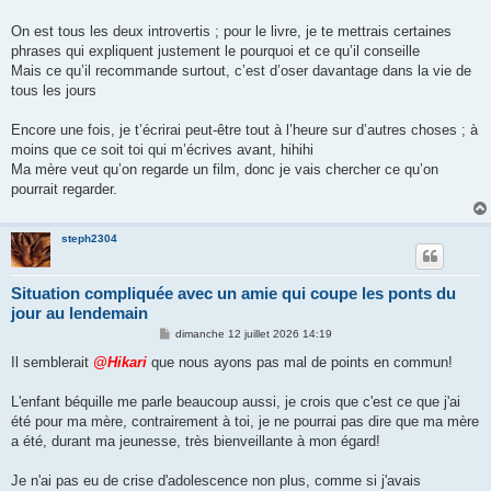
On est tous les deux introvertis ; pour le livre, je te mettrais certaines
phrases qui expliquent justement le pourquoi et ce qu’il conseille
Mais ce qu’il recommande surtout, c’est d’oser davantage dans la vie de
tous les jours
Encore une fois, je t’écrirai peut-être tout à l’heure sur d’autres choses ; à
moins que ce soit toi qui m’écrives avant, hihihi
Ma mère veut qu’on regarde un film, donc je vais chercher ce qu’on
pourrait regarder.
steph2304
Situation compliquée avec un amie qui coupe les ponts du
jour au lendemain
M
dimanche 12 juillet 2026 14:19
e
s
Il semblerait
@Hikari
que nous ayons pas mal de points en commun!
s
a
g
L'enfant béquille me parle beaucoup aussi, je crois que c'est ce que j'ai
e
été pour ma mère, contrairement à toi, je ne pourrai pas dire que ma mère
a été, durant ma jeunesse, très bienveillante à mon égard!
Je n'ai pas eu de crise d'adolescence non plus, comme si j'avais