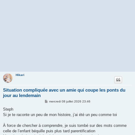
Hikari
Situation compliquée avec un amie qui coupe les ponts du
jour au lendemain
M
mercredi 08 juillet 2026 23:46
e
s
Steph
s
Si je te raconte un peu de mon histoire, j’ai été un peu comme toi
a
g
e
À force de chercher à comprendre, je suis tombé sur des mots comme
celle de l’enfant béquille puis plus tard parentification