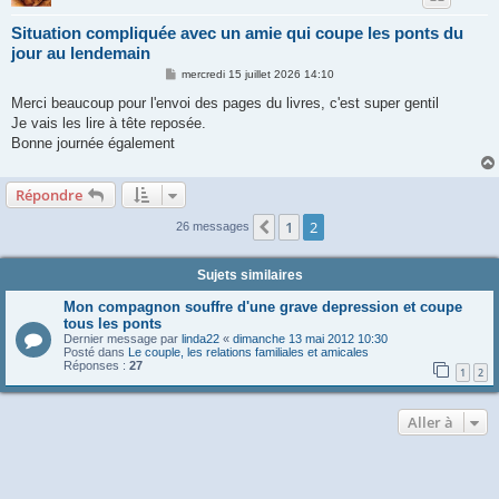
Situation compliquée avec un amie qui coupe les ponts du
jour au lendemain
M
mercredi 15 juillet 2026 14:10
e
s
Merci beaucoup pour l'envoi des pages du livres, c'est super gentil
s
Je vais les lire à tête reposée.
a
g
Bonne journée également
e
Répondre
1
2
Précédente
26 messages
Sujets similaires
Mon compagnon souffre d'une grave depression et coupe
tous les ponts
Dernier message par
linda22
«
dimanche 13 mai 2012 10:30
Posté dans
Le couple, les relations familiales et amicales
Réponses :
27
1
2
Aller à