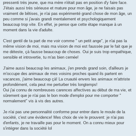
pressenti très jeune, que ma mère n'était pas en position d'y faire face.
J'étais aussi très sérieuse et mature pour mon âge, je ne faisais pas
vraiment de bêtises, je n'ai pas expérimenté grand chose de mon âge, un
peu comme si j'avais grandi mentalement et psychologiquement
beaucoup trop vite. En effet, je pense que cette étape manque à un
moment dans la vie d'adulte.
C'est gentil de ta part de me voir comme " un petit ange", je n'ai pas la
même vision de moi, mais ma vision de moi est faussée par le fait que je
me déteste, çà fausse beaucoup de choses. Oui je suis trop empathique,
sensible et introvertie, tu m'as bien cernée!
J'aime aussi beaucoup les animaux, j'en prends grand soin, d'ailleurs je
m'occupe des animaux de mes voisins proches quand ils partent en
vacances, j'aime beaucoup çà! La cruauté envers les animaux m'attriste
profondément, cela peut me perturber très longtemps!
Oui j'ai connu de nombreuses carences affectives au début de ma vie, et
sûrement que je n'ai pas le bon mode d'emploi pour me comporter "
normalement" vis à vis des autres.
Je n'ai pas une personnalité conforme pour entrer dans le moule de la
société, c'est une évidence! Mes choix de vie le prouvent: je n'ai pas
d'enfants, je ne travaille pas pour le moment. On a connu mieux pour
s'intégrer dans la société lol