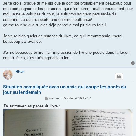
Je te crois lorsque tu me dis que je compte probablement beaucoup pour
mon compagnon et les personnes qui m'entourent, malheureusement pour
moi, je ne le vois pas du tout, je suis trop souvent persuadée du
contraire, ce qui m'apporte une énorme souffrance!
çà me touche que tu aies déjà pensé à moi plusieurs fois!!
Je veux bien quelques phrases du livre, ce qu'il recommande, merci
beaucoup par avance.
J'aime beaucoup te lire, j'ai l'impression de lire une poésie dans la façon
dont tu écris, c'est très agréable à lire!!
Hikari
Situation compliquée avec un amie qui coupe les ponts du
jour au lendemain
M
mercredi 15 juillet 2026 12:57
e
s
J'ai retrouver les pages du livre :
s
a
g
e