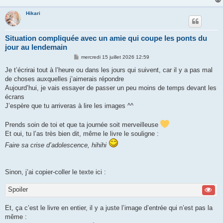
Hikari
Situation compliquée avec un amie qui coupe les ponts du
jour au lendemain
M
mercredi 15 juillet 2026 12:59
e
s
Je t’écrirai tout à l’heure ou dans les jours qui suivent, car il y a pas mal
s
de choses auxquelles j’aimerais répondre
a
g
Aujourd’hui, je vais essayer de passer un peu moins de temps devant les
e
écrans
J’espère que tu arriveras à lire les images ^^
Prends soin de toi et que ta journée soit merveilleuse
Et oui, tu l’as très bien dit, même le livre le souligne :
Faire sa crise d’adolescence, hihihi
Sinon, j’ai copier-coller le texte ici :
Spoiler
Et, ça c’est le livre en entier, il y a juste l’image d’entrée qui n’est pas la
même :