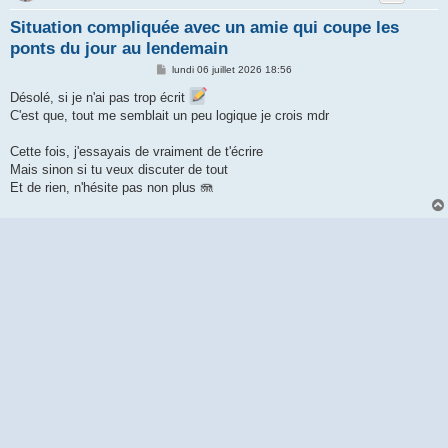
Situation compliquée avec un amie qui coupe les
ponts du jour au lendemain
M
lundi 06 juillet 2026 18:56
e
s
Désolé, si je n'ai pas trop écrit
s
C'est que, tout me semblait un peu logique je crois mdr
a
g
e
Cette fois, j'essayais de vraiment de t'écrire
Mais sinon si tu veux discuter de tout
Et de rien, n'hésite pas non plus 🪼