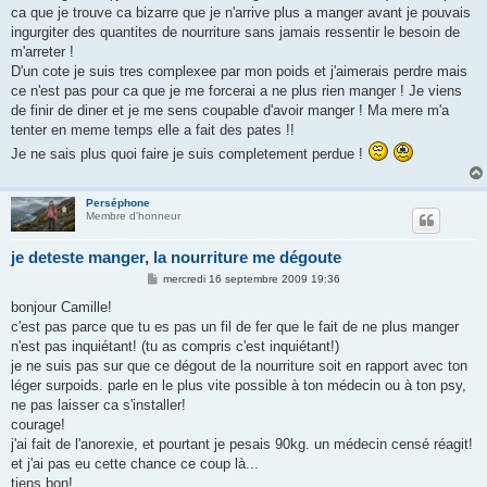
e
ca que je trouve ca bizarre que je n'arrive plus a manger avant je pouvais
ingurgiter des quantites de nourriture sans jamais ressentir le besoin de
m'arreter !
D'un cote je suis tres complexee par mon poids et j'aimerais perdre mais
ce n'est pas pour ca que je me forcerai a ne plus rien manger ! Je viens
de finir de diner et je me sens coupable d'avoir manger ! Ma mere m'a
tenter en meme temps elle a fait des pates !!
Je ne sais plus quoi faire je suis completement perdue !
Perséphone
Membre d'honneur
je deteste manger, la nourriture me dégoute
M
mercredi 16 septembre 2009 19:36
e
s
bonjour Camille!
s
c'est pas parce que tu es pas un fil de fer que le fait de ne plus manger
a
g
n'est pas inquiétant! (tu as compris c'est inquiétant!)
e
je ne suis pas sur que ce dégout de la nourriture soit en rapport avec ton
léger surpoids. parle en le plus vite possible à ton médecin ou à ton psy,
ne pas laisser ca s'installer!
courage!
j'ai fait de l'anorexie, et pourtant je pesais 90kg. un médecin censé réagit!
et j'ai pas eu cette chance ce coup là...
tiens bon!