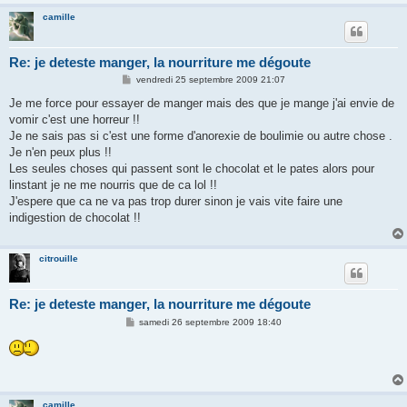
camille
Re: je deteste manger, la nourriture me dégoute
M
vendredi 25 septembre 2009 21:07
e
s
Je me force pour essayer de manger mais des que je mange j'ai envie de
s
vomir c'est une horreur !!
a
g
Je ne sais pas si c'est une forme d'anorexie de boulimie ou autre chose .
e
Je n'en peux plus !!
Les seules choses qui passent sont le chocolat et le pates alors pour
linstant je ne me nourris que de ca lol !!
J'espere que ca ne va pas trop durer sinon je vais vite faire une
indigestion de chocolat !!
citrouille
Re: je deteste manger, la nourriture me dégoute
M
samedi 26 septembre 2009 18:40
e
s
s
a
g
e
camille