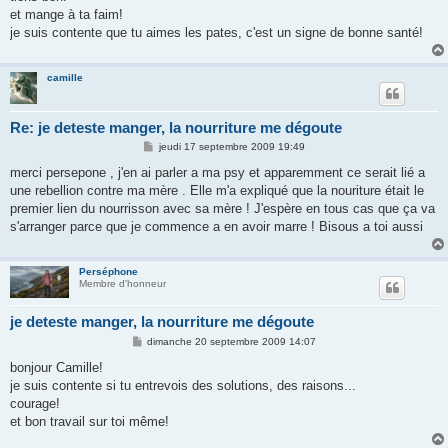
et mange à ta faim!
je suis contente que tu aimes les pates, c'est un signe de bonne santé!
camille
Re: je deteste manger, la nourriture me dégoute
M
jeudi 17 septembre 2009 19:49
e
s
merci persepone , j'en ai parler a ma psy et apparemment ce serait lié a
s
une rebellion contre ma mère . Elle m'a expliqué que la nouriture était le
a
g
premier lien du nourrisson avec sa mère ! J'espère en tous cas que ça va
e
s'arranger parce que je commence a en avoir marre ! Bisous a toi aussi
Perséphone
Membre d'honneur
je deteste manger, la nourriture me dégoute
M
dimanche 20 septembre 2009 14:07
e
s
bonjour Camille!
s
je suis contente si tu entrevois des solutions, des raisons...
a
g
courage!
e
et bon travail sur toi même!