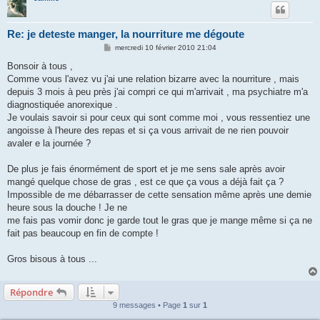
Re: je deteste manger, la nourriture me dégoute
M
mercredi 10 février 2010 21:04
e
s
Bonsoir à tous ,
s
Comme vous l'avez vu j'ai une relation bizarre avec la nourriture , mais
a
g
depuis 3 mois à peu près j'ai compri ce qui m'arrivait , ma psychiatre m'a
e
diagnostiquée anorexique .
Je voulais savoir si pour ceux qui sont comme moi , vous ressentiez une
angoisse à l'heure des repas et si ça vous arrivait de ne rien pouvoir
avaler e la journée ?
De plus je fais énormément de sport et je me sens sale après avoir
mangé quelque chose de gras , est ce que ça vous a déjà fait ça ?
Impossible de me débarrasser de cette sensation même après une demie
heure sous la douche ! Je ne
me fais pas vomir donc je garde tout le gras que je mange même si ça ne
fait pas beaucoup en fin de compte !
Gros bisous à tous ...
Répondre
9 messages • Page
1
sur
1