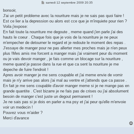
M
samedi 12 septembre 2009 20:35
e
s
bonsoir,
s
J'ai un petit probleme avec la nouriture mais je ne sais pas quoi faire !
a
g
Est ce lier a la depression ou alors est cce que je m'inquiete pour rien ?
e
Voila j'expose:
En fait toute la nourriture me degoute , meme quand j'en parle j'ai des
hauts le coeur . Chaque fois que je vois de la nourriture je ne peux
m'empecher de detourner le regard et je redoute le moment des repas .
J'essaye de manger pour ne pas allerter mes proches mais je n'en peux
plus !Mes amis me forcent a manger mais j'ai vraiment peur du moment
ou je vais devoir manger , je fais comme un blocage sur la nouriture ,
meme quand je passe dans la rue et que ca sent la nouriture je me
depeche de fuire l'endroit !
Apres avoir manger je me sens coupable et j'ai meme envie de vomir
mais je n'y arrive pas alors j'ai mal au ventre et j'attends que ca passe .
En fait je me sens coupable d'avoir manger meme si je ne mange pas en
grande quantite . C'est bizarre je ne fais pas de crises ou j'ai absolument
besoin de manger c'est juste un degout permanent !
Je ne sais pas si je dois en parler a ma psy et j'ai peur qu'elle m'envoie
voir un medecin !
Pouvez vous m'aider ?
Merci d'avance