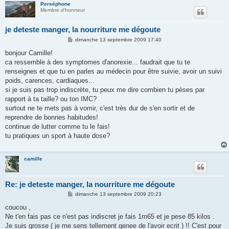
Perséphone
Membre d'honneur
je deteste manger, la nourriture me dégoute
M
dimanche 13 septembre 2009 17:40
e
s
bonjour Camille!
s
ca ressemble à des symptomes d'anorexie... faudrait que tu te
a
g
renseignes et que tu en parles au médecin pour être suivie, avoir un suivi
e
poids, carences, cardiaques...
si je suis pas trop indiscrète, tu peux me dire combien tu pèses par
rapport à ta taille? ou ton IMC?
surtout ne te mets pas à vomir, c'est très dur de s'en sortir et de
reprendre de bonnes habitudes!
continue de lutter comme tu le fais!
tu pratiques un sport à haute dose?
camille
Re: je deteste manger, la nourriture me dégoute
M
dimanche 13 septembre 2009 20:23
e
s
coucou ,
s
Ne t'en fais pas ce n'est pas indiscret je fais 1m65 et je pese 85 kilos .
a
g
Je suis grosse ( je me sens tellement genee de l'avoir ecrit ) !! C'est pour