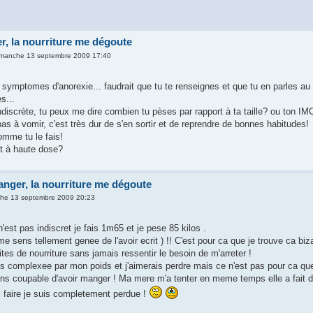
r, la nourriture me dégoute
imanche 13 septembre 2009 17:40
symptomes d'anorexie... faudrait que tu te renseignes et que tu en parles au m
s...
indiscrète, tu peux me dire combien tu pèses par rapport à ta taille? ou ton IM
as à vomir, c'est très dur de s'en sortir et de reprendre de bonnes habitudes!
omme tu le fais!
rt à haute dose?
anger, la nourriture me dégoute
he 13 septembre 2009 20:23
n'est pas indiscret je fais 1m65 et je pese 85 kilos .
me sens tellement genee de l'avoir ecrit ) !! C'est pour ca que je trouve ca biz
ites de nourriture sans jamais ressentir le besoin de m'arreter !
es complexee par mon poids et j'aimerais perdre mais ce n'est pas pour ca que 
ens coupable d'avoir manger ! Ma mere m'a tenter en meme temps elle a fait d
i faire je suis completement perdue !