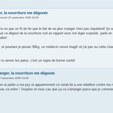
r, la nourriture me dégoute
ercredi 16 septembre 2009 19:36
tu es pas un fil de fer que le fait de ne plus manger n'est pas inquiétant! (tu a
ue ce dégout de la nourriture soit en rapport avec ton léger surpoids. parle en
aller!
xie, et pourtant je pesais 90kg. un médecin censé réagit! et j'ai pas eu cette ch
e tu aimes les pates, c'est un signe de bonne santé!
anger, la nourriture me dégoute
17 septembre 2009 19:49
en ai parler a ma psy et apparemment ce serait lié a une rebellion contre ma mè
avec sa mère ! J'espère en tous cas que ça va s'arranger parce que je commen