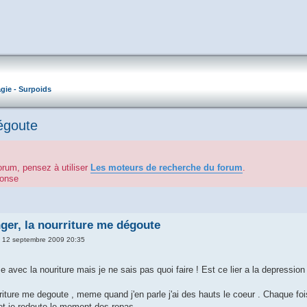
gie - Surpoids
dégoute
orum, pensez à utiliser
Les moteurs de recherche du forum
.
éponse
ger, la nourriture me dégoute
 12 septembre 2009 20:35
me avec la nouriture mais je ne sais pas quoi faire ! Est ce lier a la depression
rriture me degoute , meme quand j'en parle j'ai des hauts le coeur . Chaque fo
 et je redoute le moment des repas .