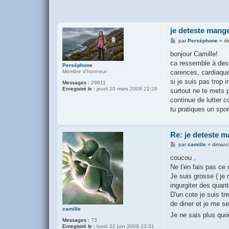
je deteste mange
M
par
Perséphone
»
d
e
s
bonjour Camille!
s
ca ressemble à des 
a
Perséphone
g
carences, cardiaque
Membre d'honneur
e
si je suis pas trop 
Messages :
29811
Enregistré le :
jeudi 20 mars 2008 22:28
surtout ne te mets p
continue de lutter c
tu pratiques un spo
Re: je deteste m
M
par
camille
»
dimanc
e
s
coucou ,
s
Ne t'en fais pas ce 
a
g
Je suis grosse ( je 
e
ingurgiter des quant
D'un cote je suis tr
de diner et je me s
camille
Je ne sais plus quo
Messages :
73
Enregistré le :
lundi 22 juin 2009 23:31