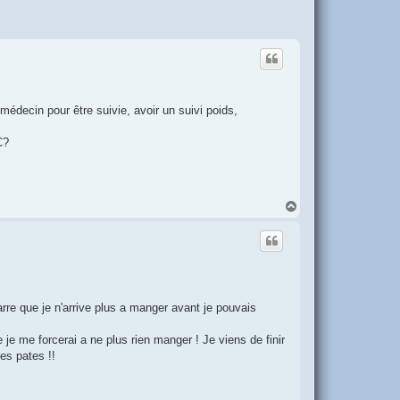
édecin pour être suivie, avoir un suivi poids,
C?
H
a
u
t
arre que je n'arrive plus a manger avant je pouvais
je me forcerai a ne plus rien manger ! Je viens de finir
es pates !!