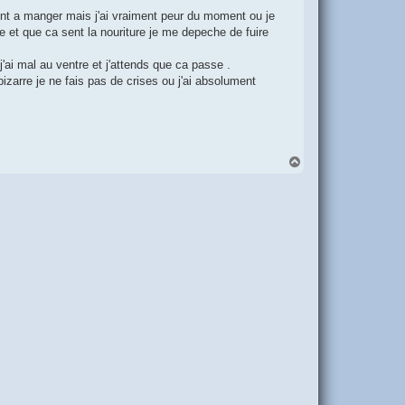
nt a manger mais j'ai vraiment peur du moment ou je
 et que ca sent la nouriture je me depeche de fuire
'ai mal au ventre et j'attends que ca passe .
zarre je ne fais pas de crises ou j'ai absolument
H
a
u
t