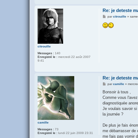
Re: je deteste m
M
par
citrouille
»
same
e
s
s
a
g
e
citrouille
Messages :
140
Enregistré le :
mercredi 22 août 2007
9:41
Re: je deteste m
M
par
camille
»
mercred
e
s
Bonsoir à tous ,
s
Comme vous l'avez vu
a
g
diagnostiquée anore
e
Je voulais savoir s
la journée ?
camille
De plus je fais éno
Messages :
73
me débarrasser de 
Enregistré le :
lundi 22 juin 2009 23:31
me fais pas vomir d