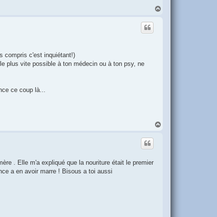
H
a
u
t
s compris c'est inquiétant!)
 le plus vite possible à ton médecin ou à ton psy, ne
ance ce coup là...
H
a
u
t
re . Elle m'a expliqué que la nouriture était le premier
ce a en avoir marre ! Bisous a toi aussi