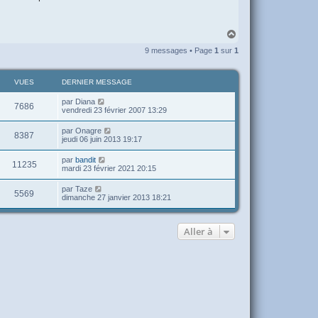
H
a
9 messages • Page
1
sur
1
u
t
VUES
DERNIER MESSAGE
par
Diana
7686
vendredi 23 février 2007 13:29
par
Onagre
8387
jeudi 06 juin 2013 19:17
par
bandit
11235
mardi 23 février 2021 20:15
par
Taze
5569
dimanche 27 janvier 2013 18:21
Aller à