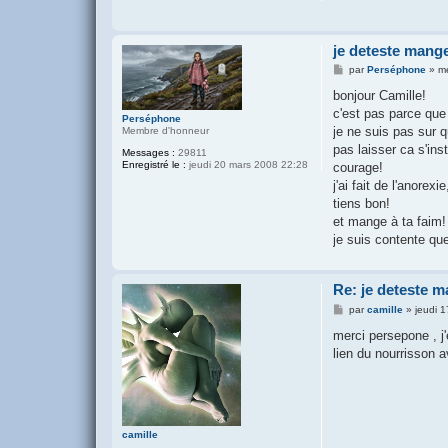
je deteste mange
M
par
Perséphone
»
m
e
s
bonjour Camille!
s
c'est pas parce que 
a
Perséphone
g
je ne suis pas sur q
Membre d'honneur
e
pas laisser ca s'inst
Messages :
29811
Enregistré le :
jeudi 20 mars 2008 22:28
courage!
j'ai fait de l'anore
tiens bon!
et mange à ta faim!
je suis contente qu
Re: je deteste m
M
par
camille
»
jeudi 
e
s
merci persepone , j'
s
lien du nourrisson 
a
g
e
camille