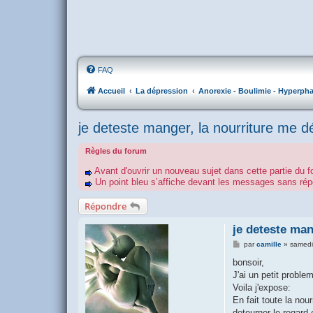
FAQ
Accueil
La dépression
Anorexie - Boulimie - Hyperpha
je deteste manger, la nourriture me 
Règles du forum
Avant d'ouvrir un nouveau sujet dans cette partie du f
Un point bleu s’affiche devant les messages sans r
Répondre
je deteste man
M
par
camille
»
samedi
e
s
bonsoir,
s
J'ai un petit proble
a
g
Voila j'expose:
e
En fait toute la nou
detourner le regard