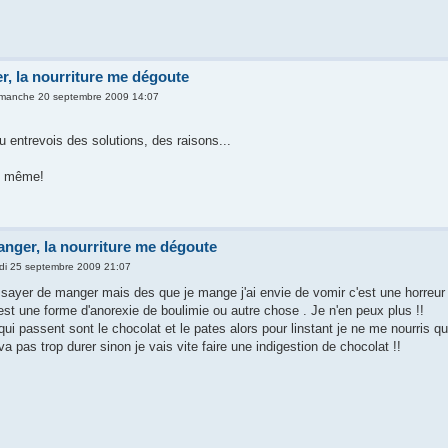
r, la nourriture me dégoute
imanche 20 septembre 2009 14:07
tu entrevois des solutions, des raisons...
oi même!
anger, la nourriture me dégoute
di 25 septembre 2009 21:07
sayer de manger mais des que je mange j'ai envie de vomir c'est une horreur 
est une forme d'anorexie de boulimie ou autre chose . Je n'en peux plus !!
i passent sont le chocolat et le pates alors pour linstant je ne me nourris que
a pas trop durer sinon je vais vite faire une indigestion de chocolat !!