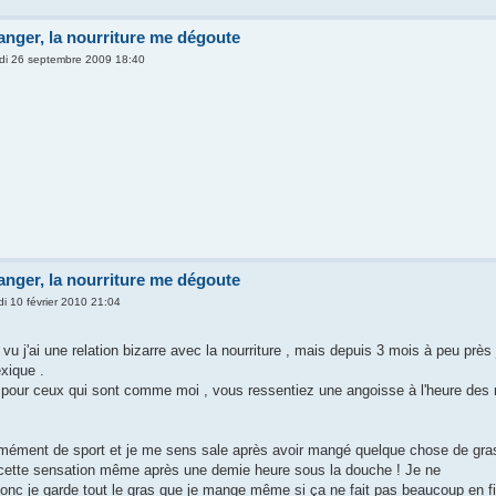
anger, la nourriture me dégoute
di 26 septembre 2009 18:40
anger, la nourriture me dégoute
i 10 février 2010 21:04
 j'ai une relation bizarre avec la nourriture , mais depuis 3 mois à peu près j
xique .
i pour ceux qui sont comme moi , vous ressentiez une angoisse à l'heure des re
rmément de sport et je me sens sale après avoir mangé quelque chose de gras 
cette sensation même après une demie heure sous la douche ! Je ne
onc je garde tout le gras que je mange même si ça ne fait pas beaucoup en f