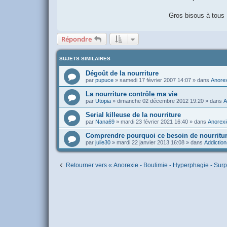
Gros bisous à tous .
Répondre
SUJETS SIMILAIRES
Dégoût de la nourriture
par
pupuce
»
samedi 17 février 2007 14:07
» dans
Anorex
La nourriture contrôle ma vie
par
Utopia
»
dimanche 02 décembre 2012 19:20
» dans
A
Serial killeuse de la nourriture
par
Nana69
»
mardi 23 février 2021 16:40
» dans
Anorexi
Comprendre pourquoi ce besoin de nourriture
par
julie30
»
mardi 22 janvier 2013 16:08
» dans
Addiction
Retourner vers « Anorexie - Boulimie - Hyperphagie - Surp