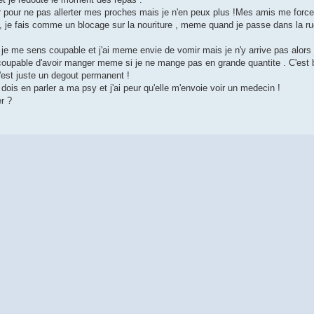
pour ne pas allerter mes proches mais je n'en peux plus !Mes amis me force
, je fais comme un blocage sur la nouriture , meme quand je passe dans la rue
je me sens coupable et j'ai meme envie de vomir mais je n'y arrive pas alors j
coupable d'avoir manger meme si je ne mange pas en grande quantite . C'est bi
est juste un degout permanent !
 dois en parler a ma psy et j'ai peur qu'elle m'envoie voir un medecin !
r ?