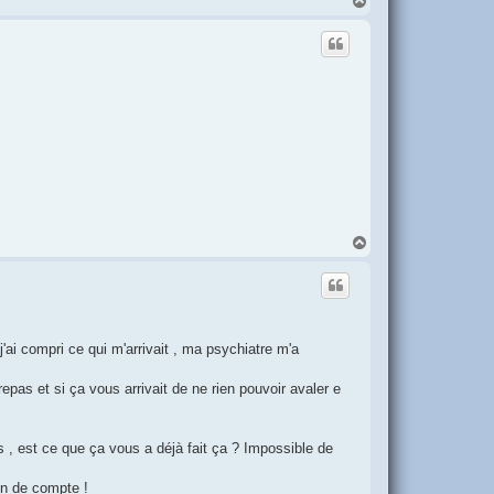
H
a
u
t
H
a
u
t
'ai compri ce qui m'arrivait , ma psychiatre m'a
pas et si ça vous arrivait de ne rien pouvoir avaler e
, est ce que ça vous a déjà fait ça ? Impossible de
in de compte !