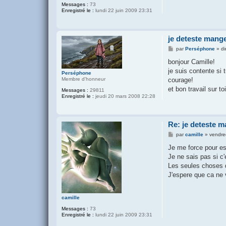
Messages :
73
Enregistré le :
lundi 22 juin 2009 23:31
je deteste mange
M
par
Perséphone
»
d
e
s
bonjour Camille!
s
je suis contente si 
a
Perséphone
g
courage!
Membre d'honneur
e
et bon travail sur t
Messages :
29811
Enregistré le :
jeudi 20 mars 2008 22:28
Re: je deteste m
M
par
camille
»
vendre
e
s
Je me force pour es
s
Je ne sais pas si c'
a
g
Les seules choses qu
e
J'espere que ca ne v
camille
Messages :
73
Enregistré le :
lundi 22 juin 2009 23:31