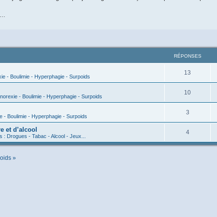
..
RÉPONSES
13
ie - Boulimie - Hyperphagie - Surpoids
10
norexie - Boulimie - Hyperphagie - Surpoids
3
e - Boulimie - Hyperphagie - Surpoids
 et d’alcool
4
s : Drogues - Tabac - Alcool - Jeux...
oids »