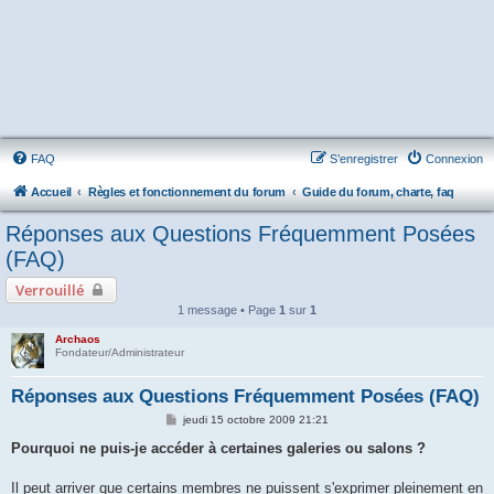
FAQ
S’enregistrer
Connexion
Accueil
Règles et fonctionnement du forum
Guide du forum, charte, faq
Réponses aux Questions Fréquemment Posées
(FAQ)
Verrouillé
1 message • Page
1
sur
1
Archaos
Fondateur/Administrateur
Réponses aux Questions Fréquemment Posées (FAQ)
M
jeudi 15 octobre 2009 21:21
e
s
Pourquoi ne puis-je accéder à certaines galeries ou salons ?
s
a
g
Il peut arriver que certains membres ne puissent s'exprimer pleinement en