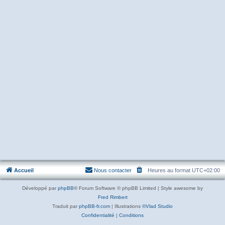
Accueil
Nous contacter
Heures au format
UTC+02:00
Développé par
phpBB
® Forum Software © phpBB Limited | Style awesome by
Fred Rimbert
Traduit par
phpBB-fr.com
| Illustrations
©Vlad Studio
Confidentialité
|
Conditions