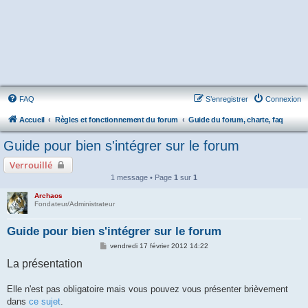
FAQ
S’enregistrer
Connexion
Accueil
Règles et fonctionnement du forum
Guide du forum, charte, faq
Guide pour bien s'intégrer sur le forum
Verrouillé
1 message • Page
1
sur
1
Archaos
Fondateur/Administrateur
Guide pour bien s'intégrer sur le forum
M
vendredi 17 février 2012 14:22
e
La présentation
s
s
a
g
Elle n'est pas obligatoire mais vous pouvez vous présenter brièvement
e
dans
ce sujet
.