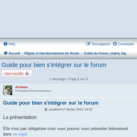
FAQ
S’enregistrer
Connexion
Accueil
Règles et fonctionnement du forum
Guide du forum, charte, faq
Guide pour bien s'intégrer sur le forum
Verrouillé
1 message • Page
1
sur
1
Archaos
Fondateur/Administrateur
Guide pour bien s'intégrer sur le forum
M
vendredi 17 février 2012 14:22
e
La présentation
s
s
a
g
Elle n'est pas obligatoire mais vous pouvez vous présenter brièvement
e
dans
ce sujet
.