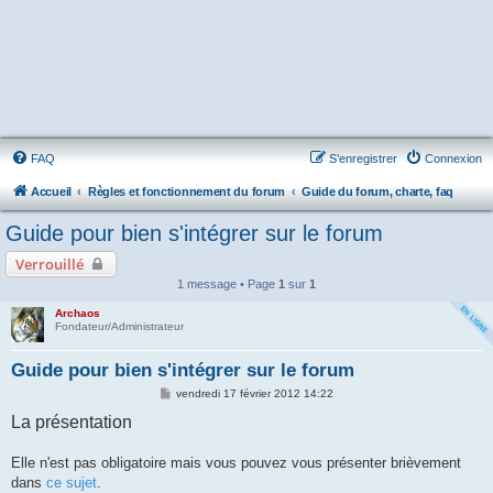
FAQ
S’enregistrer
Connexion
Accueil
Règles et fonctionnement du forum
Guide du forum, charte, faq
Guide pour bien s'intégrer sur le forum
Verrouillé
1 message • Page
1
sur
1
Archaos
Fondateur/Administrateur
Guide pour bien s'intégrer sur le forum
M
vendredi 17 février 2012 14:22
e
La présentation
s
s
a
g
Elle n'est pas obligatoire mais vous pouvez vous présenter brièvement
e
dans
ce sujet
.