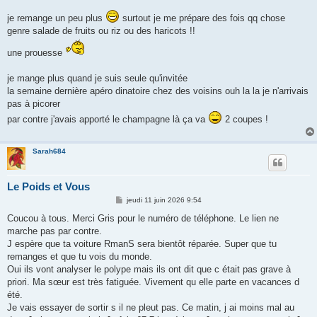
je remange un peu plus
surtout je me prépare des fois qq chose
genre salade de fruits ou riz ou des haricots !!
une prouesse
je mange plus quand je suis seule qu'invitée
la semaine dernière apéro dinatoire chez des voisins ouh la la je n'arrivais
pas à picorer
par contre j'avais apporté le champagne là ça va
2 coupes !
Sarah684
Le Poids et Vous
M
jeudi 11 juin 2026 9:54
e
s
Coucou à tous. Merci Gris pour le numéro de téléphone. Le lien ne
s
marche pas par contre.
a
g
J espère que ta voiture RmanS sera bientôt réparée. Super que tu
e
remanges et que tu vois du monde.
Oui ils vont analyser le polype mais ils ont dit que c était pas grave à
priori. Ma sœur est très fatiguée. Vivement qu elle parte en vacances d
été.
Je vais essayer de sortir s il ne pleut pas. Ce matin, j ai moins mal au