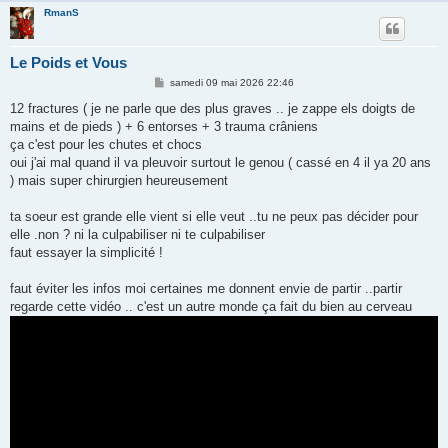
RmanS
Le Poids et Vous
M
samedi 09 mai 2026 22:46
e
s
12 fractures ( je ne parle que des plus graves .. je zappe els doigts de
s
mains et de pieds ) + 6 entorses + 3 trauma crâniens
a
g
ça c'est pour les chutes et chocs
e
oui j'ai mal quand il va pleuvoir surtout le genou ( cassé en 4 il ya 20 ans
) mais super chirurgien heureusement
ta soeur est grande elle vient si elle veut ..tu ne peux pas décider pour
elle .non ? ni la culpabiliser ni te culpabiliser
faut essayer la simplicité !
faut éviter les infos moi certaines me donnent envie de partir ..partir
regarde cette vidéo .. c'est un autre monde ça fait du bien au cerveau