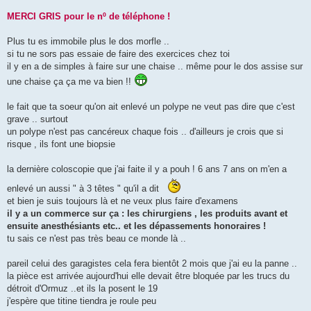
a
g
MERCI GRIS pour le nº de téléphone !
e
Plus tu es immobile plus le dos morfle ..
si tu ne sors pas essaie de faire des exercices chez toi
il y en a de simples à faire sur une chaise .. même pour le dos assise sur
une chaise ça ça me va bien !!
le fait que ta soeur qu'on ait enlevé un polype ne veut pas dire que c'est
grave .. surtout
un polype n'est pas cancéreux chaque fois .. d'ailleurs je crois que si
risque , ils font une biopsie
la dernière coloscopie que j'ai faite il y a pouh ! 6 ans 7 ans on m'en a
enlevé un aussi " à 3 têtes " qu'il a dit
et bien je suis toujours là et ne veux plus faire d'examens
il y a un commerce sur ça : les chirurgiens , les produits avant et
ensuite anesthésiants etc.. et les dépassements honoraires !
tu sais ce n'est pas très beau ce monde là ..
pareil celui des garagistes cela fera bientôt 2 mois que j'ai eu la panne ..
la pièce est arrivée aujourd'hui elle devait être bloquée par les trucs du
détroit d'Ormuz ..et ils la posent le 19
j'espère que titine tiendra je roule peu