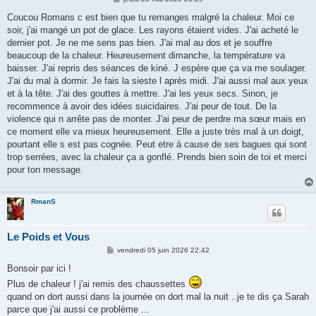
e
s
Coucou Romans c est bien que tu remanges malgré la chaleur. Moi ce
s
soir, j'ai mangé un pot de glace. Les rayons étaient vides. J'ai acheté le
a
g
dernier pot. Je ne me sens pas bien. J'ai mal au dos et je souffre
e
beaucoup de la chaleur. Heureusement dimanche, la température va
baisser. J'ai repris des séances de kiné. J espère que ça va me soulager.
J'ai du mal à dormir. Je fais la sieste l après midi. J'ai aussi mal aux yeux
et à la tête. J'ai des gouttes à mettre. J'ai les yeux secs. Sinon, je
recommence à avoir des idées suicidaires. J'ai peur de tout. De la
violence qui n arrête pas de monter. J'ai peur de perdre ma sœur mais en
ce moment elle va mieux heureusement. Elle a juste très mal à un doigt,
pourtant elle s est pas cognée. Peut etre à cause de ses bagues qui sont
trop serrées, avec la chaleur ça a gonflé. Prends bien soin de toi et merci
pour ton message.
RmanS
Le Poids et Vous
M
vendredi 05 juin 2026 22:42
e
s
Bonsoir par ici !
s
Plus de chaleur ! j'ai remis des chaussettes
a
g
quand on dort aussi dans la journée on dort mal la nuit ..je te dis ça Sarah
e
parce que j'ai aussi ce problème ...