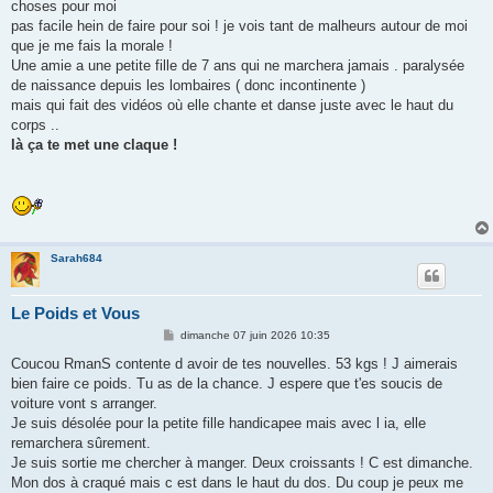
choses pour moi
pas facile hein de faire pour soi ! je vois tant de malheurs autour de moi
que je me fais la morale !
Une amie a une petite fille de 7 ans qui ne marchera jamais . paralysée
de naissance depuis les lombaires ( donc incontinente )
mais qui fait des vidéos où elle chante et danse juste avec le haut du
corps ..
là ça te met une claque !
Sarah684
Le Poids et Vous
M
dimanche 07 juin 2026 10:35
e
s
Coucou RmanS contente d avoir de tes nouvelles. 53 kgs ! J aimerais
s
bien faire ce poids. Tu as de la chance. J espere que t'es soucis de
a
g
voiture vont s arranger.
e
Je suis désolée pour la petite fille handicapee mais avec l ia, elle
remarchera sûrement.
Je suis sortie me chercher à manger. Deux croissants ! C est dimanche.
Mon dos à craqué mais c est dans le haut du dos. Du coup je peux me