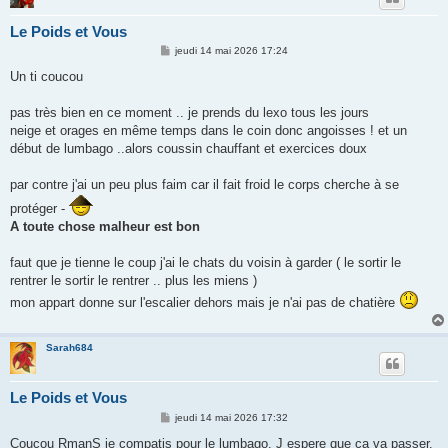
Le Poids et Vous
M
jeudi 14 mai 2026 17:24
e
s
Un ti coucou
s
a
g
pas très bien en ce moment .. je prends du lexo tous les jours
e
neige et orages en même temps dans le coin donc angoisses ! et un
début de lumbago ..alors coussin chauffant et exercices doux
par contre j'ai un peu plus faim car il fait froid le corps cherche à se
protéger -
A toute chose malheur est bon
faut que je tienne le coup j'ai le chats du voisin à garder ( le sortir le
rentrer le sortir le rentrer .. plus les miens )
mon appart donne sur l'escalier dehors mais je n'ai pas de chatière
Sarah684
Le Poids et Vous
M
jeudi 14 mai 2026 17:32
e
s
Coucou RmanS je compatis pour le lumbago. J espere que ca va passer.