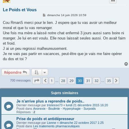
Le Poids et Vous
M
dimanche 14 juin 2026 10:59
e
s
Cou RmanS merci pour le lien. J espere que tu vas avoir un meilleur
s
moral et que tu vas remanger.
a
g
Une fois ma mère a laissé notre chat enfermé 3 jours aussi sans boire ni
e
manger. Je lui en est voulu. Elle nous laissait seules aussi. On avait faim
et froid.
J ai un peu regrossi malheureusement.
Je ne vais pas partir en vacances, peut-être que je vais me faire opérer
du dos et toi ?
Répondre
Page
30
sur
35
1
28
29
30
31
32
35
Précédente
Suiv
700 messages
…
…
Sujets similaires
Je n'arrive plus a reprendre de poids..
Dernier message par
tristesse73
«
lundi 21 décembre 2015 16:20
Posté dans
Anorexie - Boulimie - Hyperphagie - Surpoids
Réponses :
2
Prise de poids et antidépresseur
Dernier message par
Lionne
«
dimanche 22 octobre 2017 1:25
Posté dans
Les traitements pharmaceutiques