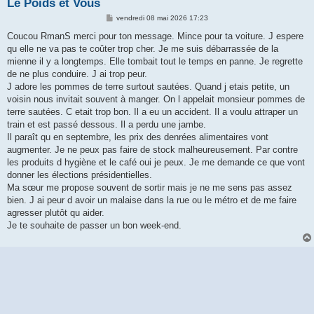
Le Poids et Vous
M
vendredi 08 mai 2026 17:23
e
s
Coucou RmanS merci pour ton message. Mince pour ta voiture. J espere
s
qu elle ne va pas te coûter trop cher. Je me suis débarrassée de la
a
g
mienne il y a longtemps. Elle tombait tout le temps en panne. Je regrette
e
de ne plus conduire. J ai trop peur.
J adore les pommes de terre surtout sautées. Quand j etais petite, un
voisin nous invitait souvent à manger. On l appelait monsieur pommes de
terre sautées. C etait trop bon. Il a eu un accident. Il a voulu attraper un
train et est passé dessous. Il a perdu une jambe.
Il paraît qu en septembre, les prix des denrées alimentaires vont
augmenter. Je ne peux pas faire de stock malheureusement. Par contre
les produits d hygiène et le café oui je peux. Je me demande ce que vont
donner les élections présidentielles.
Ma sœur me propose souvent de sortir mais je ne me sens pas assez
bien. J ai peur d avoir un malaise dans la rue ou le métro et de me faire
agresser plutôt qu aider.
Je te souhaite de passer un bon week-end.