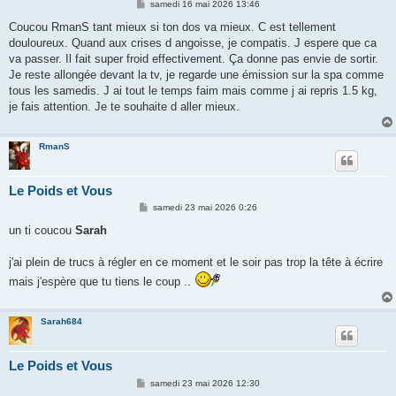
M
samedi 16 mai 2026 13:46
e
s
Coucou RmanS tant mieux si ton dos va mieux. C est tellement
s
douloureux. Quand aux crises d angoisse, je compatis. J espere que ca
a
g
va passer. Il fait super froid effectivement. Ça donne pas envie de sortir.
e
Je reste allongée devant la tv, je regarde une émission sur la spa comme
tous les samedis. J ai tout le temps faim mais comme j ai repris 1.5 kg,
je fais attention. Je te souhaite d aller mieux.
RmanS
Le Poids et Vous
M
samedi 23 mai 2026 0:26
e
s
un ti coucou
Sarah
s
a
g
j'ai plein de trucs à régler en ce moment et le soir pas trop la tête à écrire
e
mais j'espère que tu tiens le coup ..
Sarah684
Le Poids et Vous
M
samedi 23 mai 2026 12:30
e