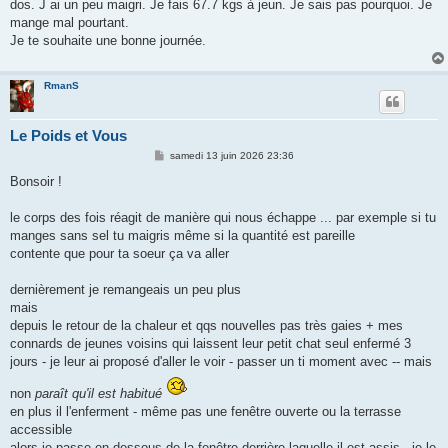
dos. J ai un peu maigri. Je fais 67.7 kgs à jeun. Je sais pas pourquoi. Je
mange mal pourtant.
Je te souhaite une bonne journée.
RmanS
Le Poids et Vous
M
samedi 13 juin 2026 23:36
e
s
Bonsoir !
s
a
g
le corps des fois réagit de manière qui nous échappe ... par exemple si tu
e
manges sans sel tu maigris même si la quantité est pareille
contente que pour ta soeur ça va aller
dernièrement je remangeais un peu plus
mais
depuis le retour de la chaleur et qqs nouvelles pas très gaies + mes
connards de jeunes voisins qui laissent leur petit chat seul enfermé 3
jours - je leur ai proposé d'aller le voir - passer un ti moment avec -- mais
non
paraît qu'il est habitué
en plus il l'enferment - même pas une fenêtre ouverte ou la terrasse
accessible
alors je passe en dessous de la fenêtre derrière laquelle il est assis - je le