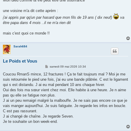
Mon dieu comme la vie peut être une souffrance
une voisine m'a dit cette aprèm :
j'ai appris par qq'un par hasard que mon fils de 19 ans ( dix neuf)
va
être papa dans 4 mois ..il ne m'a rien dit
mais c'est quoi ce monde !!
Sarah684
Le Poids et Vous
M
samedi 09 mai 2026 10:34
e
s
Coucou RmanS mince, 12 fractures ! Ça te fait toujours mal ? Moi je me
s
suis retournée le pied une fois, j'ai eu une bande plâtrée. C est le ligament
a
g
qui s est distandu. J ai eu mal pendant 10 ans chaque hiver.
e
Oui des fois ma sœur vient chez moi. Elle habite à une heure. Je n aime
pas qu elle se fatigue non plus.
J ai un peu remaigri malgré la malbouffe. Je ne sais pas encore ce que je
vais manger aujourd'hui. Je suis fatiguée. Je regarde les infos en boucle.
C est pas rassurant.
J ai changé de chaîne. Je regarde Seven.
Je te souhaite un bon week-end.