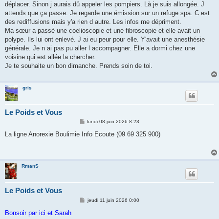
déplacer. Sinon j aurais dû appeler les pompiers. Là je suis allongée. J
attends que ça passe. Je regarde une émission sur un refuge spa. C est
des rediffusions mais y'a rien d autre. Les infos me dépriment.
Ma sœur a passé une coelioscopie et une fibroscopie et elle avait un
polype. Ils lui ont enlevé. J ai eu peur pour elle. Y'avait une anesthésie
générale. Je n ai pas pu aller l accompagner. Elle a dormi chez une
voisine qui est allée la chercher.
Je te souhaite un bon dimanche. Prends soin de toi.
gris
Le Poids et Vous
M
lundi 08 juin 2026 8:23
e
s
La ligne Anorexie Boulimie Info Ecoute (09 69 325 900)
s
a
g
e
RmanS
Le Poids et Vous
M
jeudi 11 juin 2026 0:00
e
s
Bonsoir par ici et Sarah
s