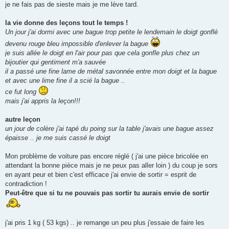
je ne fais pas de sieste mais je me lève tard.
la vie donne des leçons tout le temps !
Un jour j'ai dormi avec une bague trop petite le lendemain le doigt gonflé
devenu rouge bleu impossible d'enlever la bague
je suis allée le doigt en l'air pour pas que cela gonfle plus chez un
bijoutier qui gentiment m'a sauvée
il a passé une fine lame de métal savonnée entre mon doigt et la bague
et avec une lime fine il a scié la bague ..
ce fut long
mais j'ai appris la leçon!!!
autre leçon
un jour de colère j'ai tapé du poing sur la table j'avais une bague assez
épaisse .. je me suis cassé le doigt
Mon problème de voiture pas encore réglé ( j'ai une pièce bricolée en
attendant la bonne pièce mais je ne peux pas aller loin ) du coup je sors
en ayant peur et bien c'est efficace j'ai envie de sortir = esprit de
contradiction !
Peut-être que si tu ne pouvais pas sortir tu aurais envie de sortir
j'ai pris 1 kg ( 53 kgs) .. je remange un peu plus j'essaie de faire les