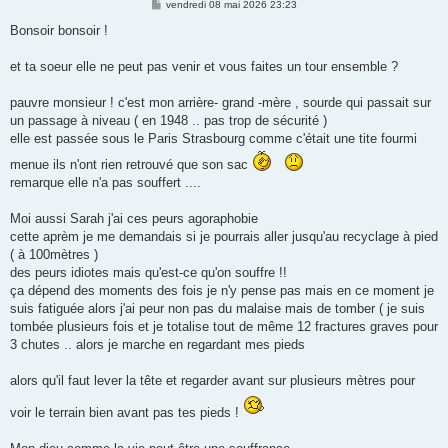
M
vendredi 08 mai 2026 23:23
e
s
Bonsoir bonsoir !
s
a
g
et ta soeur elle ne peut pas venir et vous faites un tour ensemble ?
e
pauvre monsieur ! c'est mon arrière- grand -mère , sourde qui passait sur
un passage à niveau ( en 1948 .. pas trop de sécurité )
elle est passée sous le Paris Strasbourg comme c'était une tite fourmi
menue ils n'ont rien retrouvé que son sac
remarque elle n'a pas souffert ....
Moi aussi Sarah j'ai ces peurs agoraphobie
cette aprèm je me demandais si je pourrais aller jusqu'au recyclage à pied
( à 100mètres )
des peurs idiotes mais qu'est-ce qu'on souffre !!
ça dépend des moments des fois je n'y pense pas mais en ce moment je
suis fatiguée alors j'ai peur non pas du malaise mais de tomber ( je suis
tombée plusieurs fois et je totalise tout de même 12 fractures graves pour
3 chutes .. alors je marche en regardant mes pieds
alors qu'il faut lever la tête et regarder avant sur plusieurs mètres pour
voir le terrain bien avant pas tes pieds !