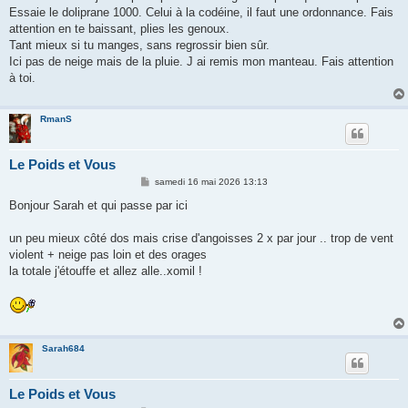
s
Essaie le doliprane 1000. Celui à la codéine, il faut une ordonnance. Fais
a
g
attention en te baissant, plies les genoux.
e
Tant mieux si tu manges, sans regrossir bien sûr.
Ici pas de neige mais de la pluie. J ai remis mon manteau. Fais attention
à toi.
RmanS
Le Poids et Vous
M
samedi 16 mai 2026 13:13
e
s
Bonjour Sarah et qui passe par ici
s
a
g
un peu mieux côté dos mais crise d'angoisses 2 x par jour .. trop de vent
e
violent + neige pas loin et des orages
la totale j'étouffe et allez alle..xomil !
Sarah684
Le Poids et Vous