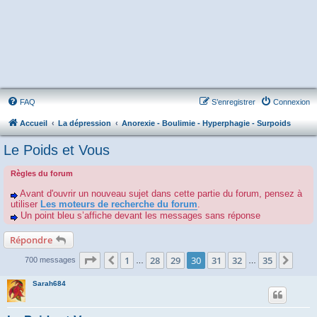
FAQ
S’enregistrer
Connexion
Accueil
La dépression
Anorexie - Boulimie - Hyperphagie - Surpoids
Le Poids et Vous
Règles du forum
Avant d'ouvrir un nouveau sujet dans cette partie du forum, pensez à
utiliser
Les moteurs de recherche du forum
.
Un point bleu s’affiche devant les messages sans réponse
Répondre
Page
30
sur
35
1
28
29
30
31
32
35
Précédente
Suiv
700 messages
…
…
Sarah684