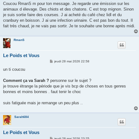
s
Coucou RmanS m pour ton message. Je regarde une émission sur les
s
animaux d élevage. Des chiots et des chatons. C est trop mignon. Sinon
a
g
je suis sortie faire des courses. J ai acheté du café chez lidl et du
e
cranbury en boisson. J ai une infection urinaire. C est pas bon du tout. Il
fait très chaud, je ne vais pas sortir. Je te souhaite une bonne après midi.
RmanS
Le Poids et Vous
M
jeudi 28 mai 2026 22:58
e
s
un ti coucou
s
a
g
Comment ça va Sarah ?
personne sur le sujet ?
e
je trouve étrange la période que je vis bcp de choses en tous genres
bonnes et moins bonnes . faut tenir le choc
suis fatiguée mais je remange un peu plus ..
Sarah684
Le Poids et Vous
M
jeudi 28 mai 2026 23:25