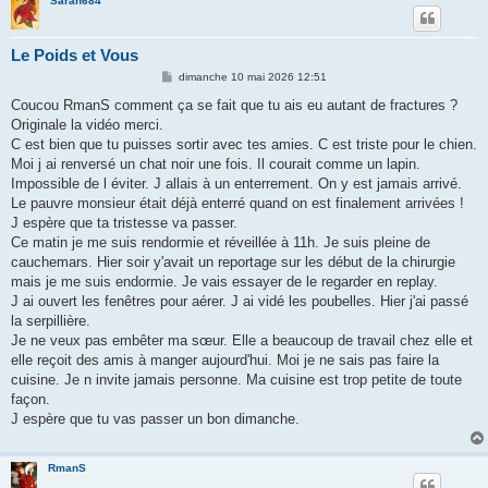
Sarah684
Le Poids et Vous
M
dimanche 10 mai 2026 12:51
e
s
Coucou RmanS comment ça se fait que tu ais eu autant de fractures ?
s
Originale la vidéo merci.
a
g
C est bien que tu puisses sortir avec tes amies. C est triste pour le chien.
e
Moi j ai renversé un chat noir une fois. Il courait comme un lapin.
Impossible de l éviter. J allais à un enterrement. On y est jamais arrivé.
Le pauvre monsieur était déjà enterré quand on est finalement arrivées !
J espère que ta tristesse va passer.
Ce matin je me suis rendormie et réveillée à 11h. Je suis pleine de
cauchemars. Hier soir y'avait un reportage sur les début de la chirurgie
mais je me suis endormie. Je vais essayer de le regarder en replay.
J ai ouvert les fenêtres pour aérer. J ai vidé les poubelles. Hier j'ai passé
la serpillière.
Je ne veux pas embêter ma sœur. Elle a beaucoup de travail chez elle et
elle reçoit des amis à manger aujourd'hui. Moi je ne sais pas faire la
cuisine. Je n invite jamais personne. Ma cuisine est trop petite de toute
façon.
J espère que tu vas passer un bon dimanche.
RmanS