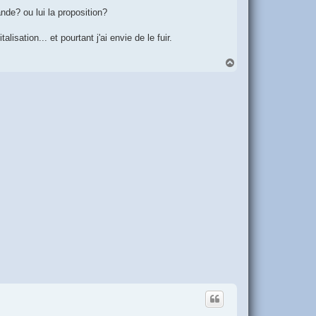
de? ou lui la proposition?
lisation... et pourtant j'ai envie de le fuir.
H
a
u
t