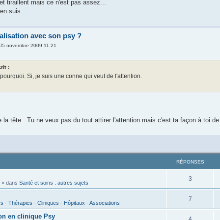
et tiraillent mais ce n'est pas assez...
en suis...
alisation avec son psy ?
 05 novembre 2009 11:21
it :
pourquoi. Si, je suis une conne qui veut de l'attention.
 la tête . Tu ne veux pas du tout attirer l'attention mais c'est ta façon à toi de
RÉPONSES
3
» dans
Santé et soins : autres sujets
7
s - Thérapies - Cliniques - Hôpitaux - Associations
on en clinique Psy
4