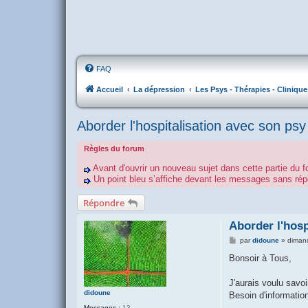
FAQ
Accueil
La dépression
Les Psys - Thérapies - Clinique
Aborder l'hospitalisation avec son psy
Règles du forum
Avant d'ouvrir un nouveau sujet dans cette partie du f
Un point bleu s’affiche devant les messages sans r
Répondre
Aborder l'hosp
M
par
didoune
»
diman
e
s
Bonsoir à Tous,
s
a
g
J'aurais voulu savoi
e
didoune
Besoin d'information
Messages :
13