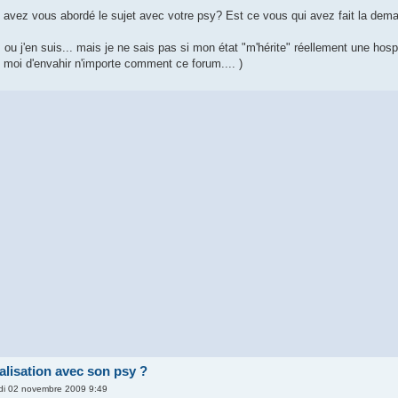
avez vous abordé le sujet avec votre psy? Est ce vous qui avez fait la deman
 ou j'en suis... mais je ne sais pas si mon état "m'hérite" réellement une hospita
 moi d'envahir n'importe comment ce forum.... )
alisation avec son psy ?
di 02 novembre 2009 9:49