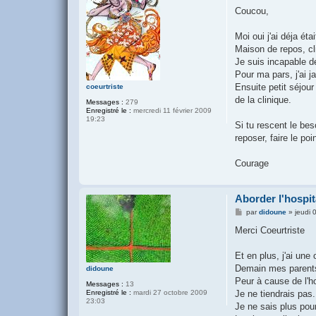
e
s
Coucou,
s
a
g
Moi oui j'ai déja étai
e
Maison de repos, clin
Je suis incapable de
Pour ma pars, j'ai 
Ensuite petit séjour
coeurtriste
de la clinique.
Messages :
279
Enregistré le :
mercredi 11 février 2009
19:23
Si tu rescent le bes
reposer, faire le po
Courage
Aborder l'hospit
M
par
didoune
»
jeudi
e
s
Merci Coeurtriste
s
a
g
Et en plus, j'ai un
e
Demain mes parents 
didoune
Peur à cause de l'hos
Messages :
13
Enregistré le :
mardi 27 octobre 2009
Je ne tiendrais pa
23:03
Je ne sais plus pour