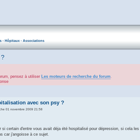
s - Hôpitaux - Associations
 ?
orum, pensez à utiliser
Les moteurs de recherche du forum
.
éponse
italisation avec son psy ?
che 01 novembre 2009 21:58
r si certain d'entre vous avait déja été hospitalisé pour dépression, si cela l
s car j'angoisse à ce sujet.