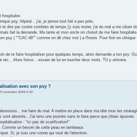
t hospitalier.
ique psy, hôpital... j'ai, je pense tout fait a peu prés.
 te dire par contre combien de temps j'y suis rester, j'ai du mal a me situer 
jamais fait la demande. Ma tante et mon oncle on choisit de me faire hospital
 en psy ( ""CAC 48"" comme on dit chez moi ) a l'hosto. Pour finir en clinique
oin de te faire hospitaliser pour quelques temps, alors demande a ton psy. Ou 
int etc... Alors fonce... essaie de lui en toucher deux mots. TU y arrivera.
alisation avec son psy ?
 05 novembre 2009 0:33
e obsession... me faire du mal. A mettre en place dans ma tête tous les strata
sont absents...J'ai tenu une journée sans le faire parce que j'étais épuisée.
pitalisation : "ici pas de scarification!"
s.. Comme un besoin de cette peau en lambeaux.
quoi. Si, je suis une conne qui veut de l'attention.