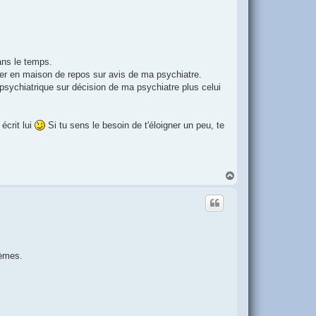
dans le temps.
iser en maison de repos sur avis de ma psychiatre.
 psychiatrique sur décision de ma psychiatre plus celui
écrit lui
Si tu sens le besoin de t'éloigner un peu, te
H
a
u
t
gèmes.