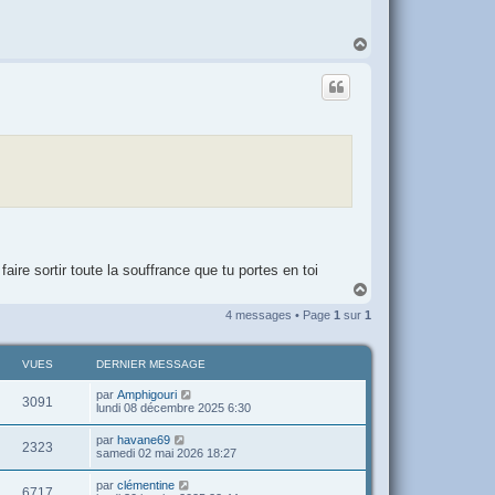
H
a
u
t
 faire sortir toute la souffrance que tu portes en toi
H
a
4 messages • Page
1
sur
1
u
t
VUES
DERNIER MESSAGE
par
Amphigouri
3091
lundi 08 décembre 2025 6:30
par
havane69
2323
samedi 02 mai 2026 18:27
par
clémentine
6717