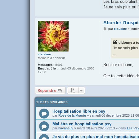
Les bras quibrulent 
Je ne sais plus où j'
Aborder l'hospit
M
par
claudine
»
jeudi
e
s
s
didoune a écr
a
g
Je ne sais plus 
e
...
claudine
Membre d'honneur
Bonjour didoune,
Messages :
5491
Enregistré le :
mardi 05 décembre 2006
19:30
Ote-toi cette idée de
Répondre
SUJETS SIMILAIRES
Hospitalisation libre en psy
par
Rose de la Muerte
»
samedi 06 décembre 2025 21:06
Mal être en hospitalisation psy
par
havane69
»
mardi 28 avril 2026 22:13
» dans
Les Psy
Je vis de plus en plus mal mon hospitalisati