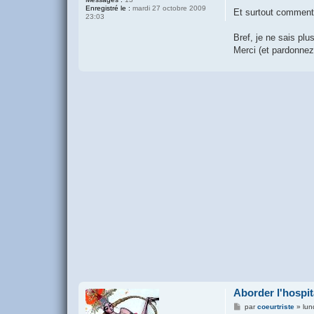
Enregistré le :
mardi 27 octobre 2009
Et surtout comment 
23:03
Bref, je ne sais plus
Merci (et pardonnez
Aborder l'hospit
M
par
coeurtriste
»
lun