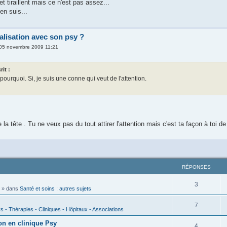
et tiraillent mais ce n'est pas assez...
en suis...
alisation avec son psy ?
 05 novembre 2009 11:21
it :
pourquoi. Si, je suis une conne qui veut de l'attention.
 la tête . Tu ne veux pas du tout attirer l'attention mais c'est ta façon à toi de
RÉPONSES
3
» dans
Santé et soins : autres sujets
7
s - Thérapies - Cliniques - Hôpitaux - Associations
on en clinique Psy
4