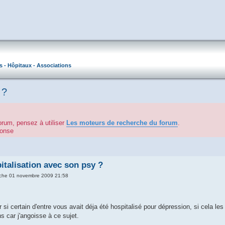
s - Hôpitaux - Associations
 ?
orum, pensez à utiliser
Les moteurs de recherche du forum
.
éponse
italisation avec son psy ?
che 01 novembre 2009 21:58
r si certain d'entre vous avait déja été hospitalisé pour dépression, si cela l
s car j'angoisse à ce sujet.