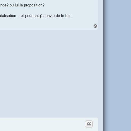
de? ou lui la proposition?
lisation... et pourtant j'ai envie de le fuir.
H
a
u
t