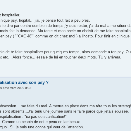
t hospitalier.
ique psy, hôpital... j'ai, je pense tout fait a peu prés.
 te dire par contre combien de temps j'y suis rester, j'ai du mal a me situer 
jamais fait la demande. Ma tante et mon oncle on choisit de me faire hospital
 en psy ( ""CAC 48"" comme on dit chez moi ) a l'hosto. Pour finir en clinique
oin de te faire hospitaliser pour quelques temps, alors demande a ton psy. Ou 
int etc... Alors fonce... essaie de lui en toucher deux mots. TU y arrivera.
alisation avec son psy ?
 05 novembre 2009 0:33
e obsession... me faire du mal. A mettre en place dans ma tête tous les strata
sont absents...J'ai tenu une journée sans le faire parce que j'étais épuisée.
pitalisation : "ici pas de scarification!"
s.. Comme un besoin de cette peau en lambeaux.
quoi. Si, je suis une conne qui veut de l'attention.