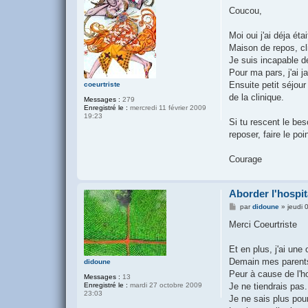
e
s
Coucou,
s
a
g
Moi oui j'ai déja étai
e
Maison de repos, clin
Je suis incapable de
Pour ma pars, j'ai 
Ensuite petit séjour
coeurtriste
de la clinique.
Messages :
279
Enregistré le :
mercredi 11 février 2009
19:23
Si tu rescent le bes
reposer, faire le po
Courage
Aborder l'hospit
M
par
didoune
»
jeudi
e
s
Merci Coeurtriste
s
a
g
Et en plus, j'ai un
e
Demain mes parents 
didoune
Peur à cause de l'hos
Messages :
13
Enregistré le :
mardi 27 octobre 2009
Je ne tiendrais pa
23:03
Je ne sais plus pour