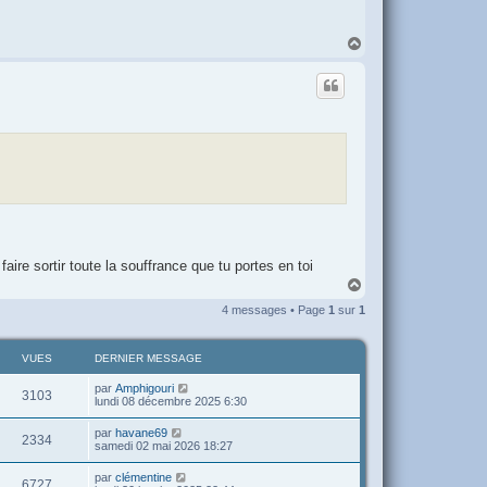
H
a
u
t
 faire sortir toute la souffrance que tu portes en toi
H
a
4 messages • Page
1
sur
1
u
t
VUES
DERNIER MESSAGE
par
Amphigouri
3103
lundi 08 décembre 2025 6:30
par
havane69
2334
samedi 02 mai 2026 18:27
par
clémentine
6727