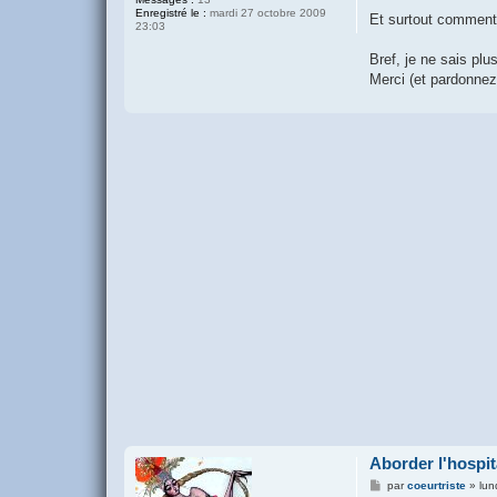
Enregistré le :
mardi 27 octobre 2009
Et surtout comment 
23:03
Bref, je ne sais plus
Merci (et pardonnez
Aborder l'hospit
M
par
coeurtriste
»
lun