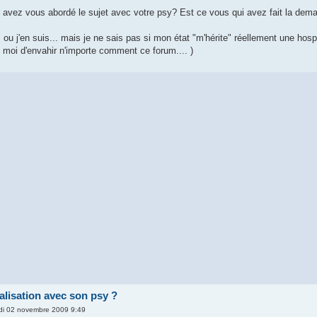
avez vous abordé le sujet avec votre psy? Est ce vous qui avez fait la deman
 ou j'en suis... mais je ne sais pas si mon état "m'hérite" réellement une hospita
 moi d'envahir n'importe comment ce forum.... )
alisation avec son psy ?
di 02 novembre 2009 9:49