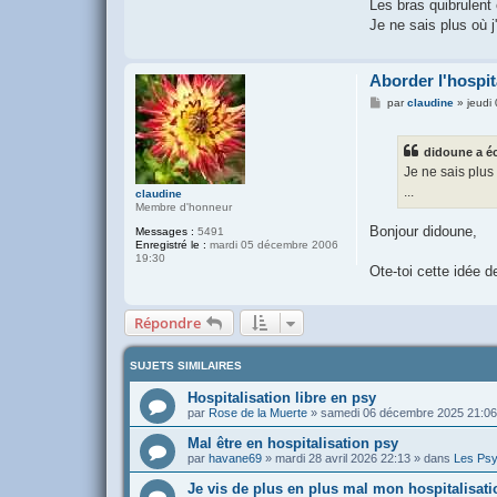
Les bras quibrulent 
Je ne sais plus où j'
Aborder l'hospit
M
par
claudine
»
jeudi
e
s
s
didoune a écr
a
g
Je ne sais plus 
e
...
claudine
Membre d'honneur
Bonjour didoune,
Messages :
5491
Enregistré le :
mardi 05 décembre 2006
19:30
Ote-toi cette idée de
Répondre
SUJETS SIMILAIRES
Hospitalisation libre en psy
par
Rose de la Muerte
»
samedi 06 décembre 2025 21:06
Mal être en hospitalisation psy
par
havane69
»
mardi 28 avril 2026 22:13
» dans
Les Psy
Je vis de plus en plus mal mon hospitalisati