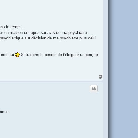
dans le temps.
iser en maison de repos sur avis de ma psychiatre.
 psychiatrique sur décision de ma psychiatre plus celui
écrit lui
Si tu sens le besoin de t'éloigner un peu, te
H
a
u
t
gèmes.