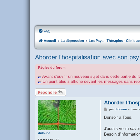
FAQ
Accueil
La dépression
Les Psys - Thérapies - Clinique
Aborder l'hospitalisation avec son psy
Règles du forum
Avant d'ouvrir un nouveau sujet dans cette partie du f
Un point bleu s’affiche devant les messages sans r
Répondre
Aborder l'hosp
M
par
didoune
»
diman
e
s
Bonsoir à Tous,
s
a
g
J'aurais voulu savoi
e
didoune
Besoin d'information
Messages :
13