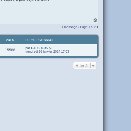
H
a
1 message • Page
1
sur
1
u
t
VUES
DERNIER MESSAGE
par
DADKBC35
15586
vendredi 26 janvier 2024 17:03
Aller à