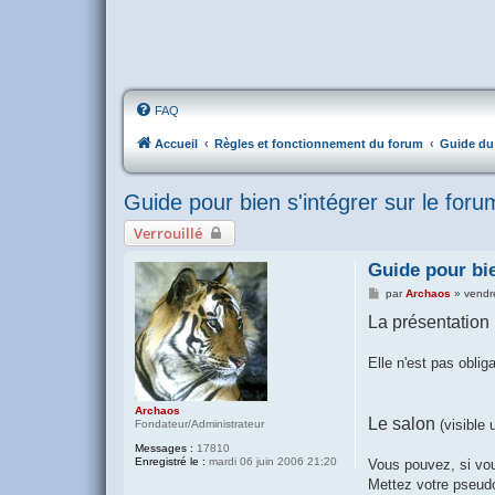
FAQ
Accueil
Règles et fonctionnement du forum
Guide du 
Guide pour bien s'intégrer sur le foru
Verrouillé
Guide pour bie
M
par
Archaos
»
vendr
e
La présentation
s
s
a
g
Elle n'est pas obli
e
Archaos
Le salon
(visible 
Fondateur/Administrateur
Messages :
17810
Enregistré le :
mardi 06 juin 2006 21:20
Vous pouvez, si vou
Mettez votre pseudo