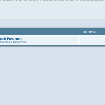
RÉPONSES
ssif Persistant
13
prendre la dépression