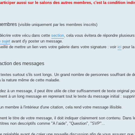
articiper aussi sur le salons des autres membres, c'est la condition ind
 membres
(visible uniquement par les membres inscrits)
e décrire votre vécu dans cette
section
, cela vous évitera de répondre plusieu
 sujet
avant d'y poster un message.
eillé de mettre un lien vers votre galerie dans votre signature : voir
ici
pour la
daction des messages
textes surtout s'ils sont longs. Un grand nombre de personnes souffrant de 
 à la nature même de cette maladie.
ez à un message, il peut être utile de citer suffisamment de texte original p
ent à un long message en reprenant tout le texte du message initial : supprim
 membre à l'intérieur d'une citation, cela rend votre message illisible.
nt le titre de votre message, il doit indiquer clairement son contenu. Dans l
titres non descriptifs comme "A l’aide", "Question", "SVP"...
 préalable avant de créer une nouvelle discussion afin de vous assurez que le