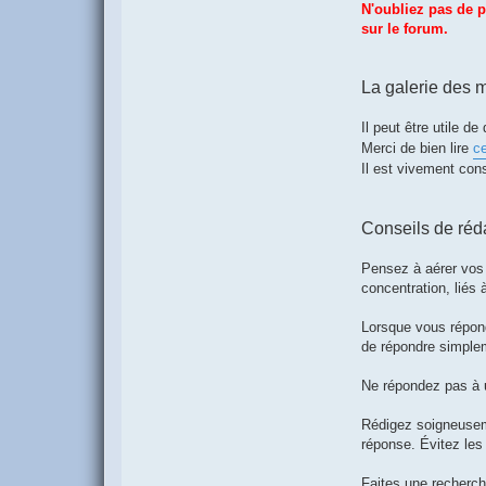
N'oubliez pas de p
sur le forum.
La galerie des
Il peut être utile d
Merci de bien lire
ce
Il est vivement cons
Conseils de ré
Pensez à aérer vos 
concentration, liés
Lorsque vous répond
de répondre simplem
Ne répondez pas à un
Rédigez soigneuseme
réponse. Évitez les 
Faites une recherche