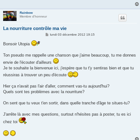
g
e
Rainbow
Membre d'honneur
La nourriture contrôle ma vie
M
lundi 03 décembre 2012 19:15
e
s
Bonsoir Utopia
s
a
g
Ton pseudo me rappelle une chanson que j'aime beaucoup, tu me donnes
e
envie de l'écouter d'ailleurs
Je te souhaite la bienvenue ici, j'espère que tu t'y sentiras bien et que tu
réussiras à trouver un peu d'écoute
Hier ça n'avait pas l'air d'aller, comment vas-tu aujourd'hui?
Quels sont tes problèmes avec la nourriture?
On sent que tu veux t'en sortir, dans quelle tranche d'âge te situes-tu?
J'arrête là avec mes questions, surtout n'hésites pas à poster, tu es ici
chez toi