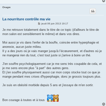
Onagre
La nourriture contrôle ma vie
M
jeudi 06 juin 2013 19:17
e
s
Je me retrouve totalement dans le titre de ce topic (d'ailleurs le titre de
s
mon salon est sensiblement le même) et dans vos dires.
a
g
e
Moi aussi je vis dans l'enfer de la bouffe, coincée entre hyperphagie et
anorexie, aucun juste milieu.
Il y a des jours où je vais manger jusqu'à l’écœurement, et d'autres où je
ne mangerai rien du tout, c'est tout juste si j'arrive à boire un thé.
J'en souffre psychologiquement car je me sens très coupable de cela, et
je me sens encore plus "à part" des autres gens.
Et j'en souffre physiquement aussi car mon corps stocke tout ce que je
mange pendant mes crises d'hyperphagie, donc je grossis toujours plus.
Je suis en obésité morbide depuis 5 ans et j'essaye de m'en sortir.
Bon courage à toutes et à tous