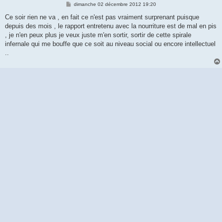
M
dimanche 02 décembre 2012 19:20
e
s
Ce soir rien ne va , en fait ce n'est pas vraiment surprenant puisque
s
depuis des mois , le rapport entretenu avec la nourriture est de mal en pis
a
g
, je n'en peux plus je veux juste m'en sortir, sortir de cette spirale
e
infernale qui me bouffe que ce soit au niveau social ou encore intellectuel
..