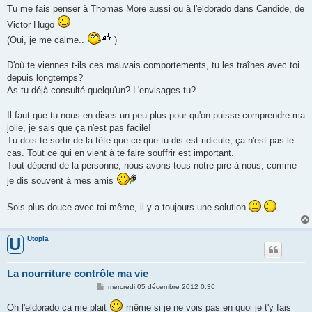
g
Tu me fais penser à Thomas More aussi ou à l'eldorado dans Candide, de
e
Victor Hugo
(Oui, je me calme..
)
D'où te viennes t-ils ces mauvais comportements, tu les traînes avec toi
depuis longtemps?
As-tu déjà consulté quelqu'un? L'envisages-tu?
Il faut que tu nous en dises un peu plus pour qu'on puisse comprendre ma
jolie, je sais que ça n'est pas facile!
Tu dois te sortir de la tête que ce que tu dis est ridicule, ça n'est pas le
cas. Tout ce qui en vient à te faire souffrir est important.
Tout dépend de la personne, nous avons tous notre pire à nous, comme
je dis souvent à mes amis
Sois plus douce avec toi même, il y a toujours une solution
Utopia
U
La nourriture contrôle ma vie
M
mercredi 05 décembre 2012 0:36
e
s
Oh l'eldorado ça me plait
même si je ne vois pas en quoi je t'y fais
s