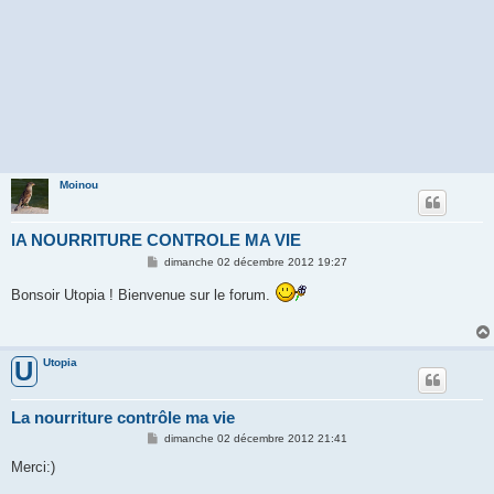
Moinou
lA NOURRITURE CONTROLE MA VIE
M
dimanche 02 décembre 2012 19:27
e
s
Bonsoir Utopia ! Bienvenue sur le forum.
s
a
g
e
Utopia
U
La nourriture contrôle ma vie
M
dimanche 02 décembre 2012 21:41
e
s
Merci:)
s
a