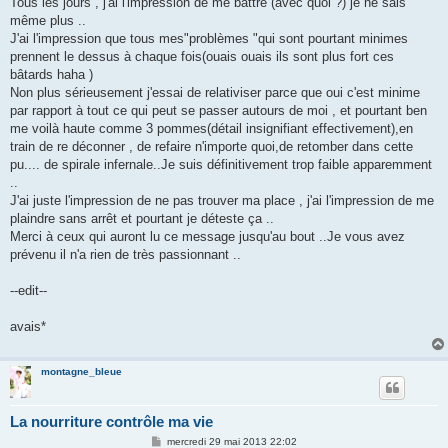
Tous les jours , j'ai l'impression de me battre (avec quoi ?) je ne sais
même plus ..
J'ai l'impression que tous mes"problèmes "qui sont pourtant minimes
prennent le dessus à chaque fois(ouais ouais ils sont plus fort ces
bâtards haha )
Non plus sérieusement j'essai de relativiser parce que oui c'est minime
par rapport à tout ce qui peut se passer autours de moi , et pourtant ben
me voilà haute comme 3 pommes(détail insignifiant effectivement),en
train de re déconner , de refaire n'importe quoi,de retomber dans cette
pu.... de spirale infernale..Je suis définitivement trop faible apparemment
..
J'ai juste l'impression de ne pas trouver ma place , j'ai l'impression de me
plaindre sans arrêt et pourtant je déteste ça ..
Merci à ceux qui auront lu ce message jusqu'au bout ..Je vous avez
prévenu il n'a rien de très passionnant ..
--edit--
avais*
montagne_bleue
La nourriture contrôle ma vie
M
mercredi 29 mai 2013 22:02