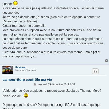
a
penser
g
A dire vrai je ne sais pas quelle est la véritable source , je n'en ai même
e
aucune idée.
Je traîne ça depuis que j'ai 9 ans (bien qu'a cette époque la nourriture
n'étais pas un problème) .
C'était tout autre , le sommeil..
Mes problèmes en rapport avec la nourriture ont débutés à l'age de 14
ans , et je ne sais encore pas quelle en est la source..
La seule chose dont je suis sur est que c'est partit de pas grand chose
pour au final se terminer en un cercle vicieux , qui encore aujourd'hui ne
cesse de perdurer.
C'est vrai que j'ai tendance à être dure envers moi même , mais j'ai du
mal à accepter tout ça ..
Rainbow
Membre d'honneur
La nourriture contrôle ma vie
M
mercredi 05 décembre 2012 0:59
e
s
L'eldorado! Le rêve utopique, le rapport avec Utopia de Thomas More?
s
Non? Bon ok..
a
g
e
Depuis que tu as 9 ans? Pourquoi à cet âge là? S'est-il passé quelque