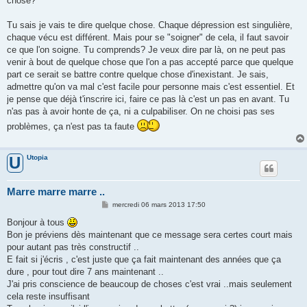
chose?
Tu sais je vais te dire quelque chose. Chaque dépression est singulière,
chaque vécu est différent. Mais pour se "soigner" de cela, il faut savoir
ce que l'on soigne. Tu comprends? Je veux dire par là, on ne peut pas
venir à bout de quelque chose que l'on a pas accepté parce que quelque
part ce serait se battre contre quelque chose d'inexistant. Je sais,
admettre qu'on va mal c'est facile pour personne mais c'est essentiel. Et
je pense que déjà t'inscrire ici, faire ce pas là c'est un pas en avant. Tu
n'as pas à avoir honte de ça, ni a culpabiliser. On ne choisi pas ses
problèmes, ça n'est pas ta faute
Utopia
U
Marre marre marre ..
M
mercredi 06 mars 2013 17:50
e
s
Bonjour à tous
s
Bon je préviens dès maintenant que ce message sera certes court mais
a
g
pour autant pas très constructif ..
e
E fait si j'écris , c'est juste que ça fait maintenant des années que ça
dure , pour tout dire 7 ans maintenant ..
J'ai pris conscience de beaucoup de choses c'est vrai ..mais seulement
cela reste insuffisant