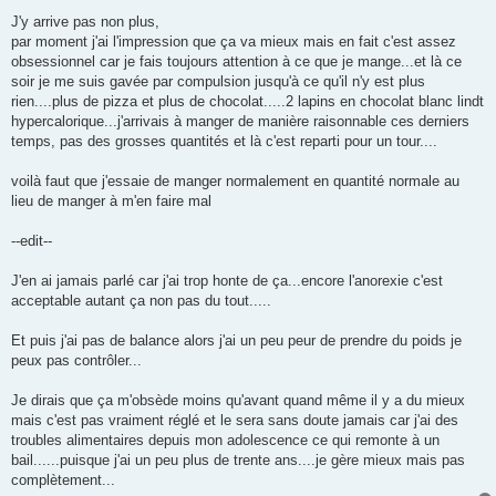
e
s
J'y arrive pas non plus,
s
par moment j'ai l'impression que ça va mieux mais en fait c'est assez
a
g
obsessionnel car je fais toujours attention à ce que je mange...et là ce
e
soir je me suis gavée par compulsion jusqu'à ce qu'il n'y est plus
rien....plus de pizza et plus de chocolat.....2 lapins en chocolat blanc lindt
hypercalorique...j'arrivais à manger de manière raisonnable ces derniers
temps, pas des grosses quantités et là c'est reparti pour un tour....
voilà faut que j'essaie de manger normalement en quantité normale au
lieu de manger à m'en faire mal
--edit--
J'en ai jamais parlé car j'ai trop honte de ça...encore l'anorexie c'est
acceptable autant ça non pas du tout.....
Et puis j'ai pas de balance alors j'ai un peu peur de prendre du poids je
peux pas contrôler...
Je dirais que ça m'obsède moins qu'avant quand même il y a du mieux
mais c'est pas vraiment réglé et le sera sans doute jamais car j'ai des
troubles alimentaires depuis mon adolescence ce qui remonte à un
bail......puisque j'ai un peu plus de trente ans....je gère mieux mais pas
complètement...