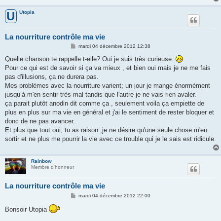
Utopia
U
La nourriture contrôle ma vie
M
mardi 04 décembre 2012 12:38
e
s
Quelle chanson te rappelle t-elle? Oui je suis très curieuse.
s
Pour ce qui est de savoir si ça va mieux , et bien oui mais je ne me fais
a
g
pas d'illusions, ça ne durera pas.
e
Mes problèmes avec la nourriture varient; un jour je mange énormément
jusqu’à m'en sentir très mal tandis que l'autre je ne vais rien avaler.
ça parait plutôt anodin dit comme ça , seulement voila ça empiette de
plus en plus sur ma vie en général et j'ai le sentiment de rester bloquer et
donc de ne pas avancer..
Et plus que tout oui, tu as raison ,je ne désire qu'une seule chose m'en
sortir et ne plus me pourrir la vie avec ce trouble qui je le sais est ridicule.
Rainbow
Membre d'honneur
La nourriture contrôle ma vie
M
mardi 04 décembre 2012 22:00
e
s
Bonsoir Utopia
s
a