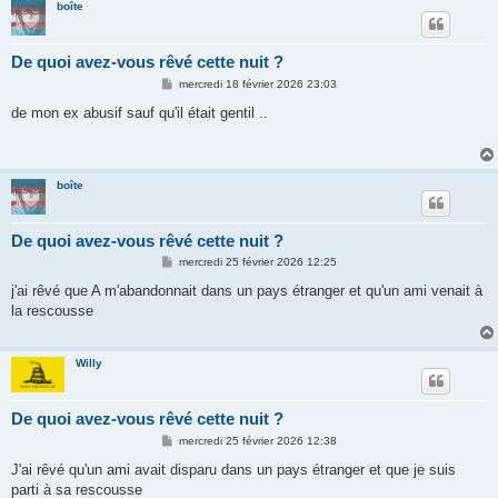
boîte
De quoi avez-vous rêvé cette nuit ?
M
mercredi 18 février 2026 23:03
e
s
de mon ex abusif sauf qu'il était gentil ..
s
a
g
e
boîte
De quoi avez-vous rêvé cette nuit ?
M
mercredi 25 février 2026 12:25
e
s
j'ai rêvé que A m'abandonnait dans un pays étranger et qu'un ami venait à
s
la rescousse
a
g
e
Willy
De quoi avez-vous rêvé cette nuit ?
M
mercredi 25 février 2026 12:38
e
s
J'ai rêvé qu'un ami avait disparu dans un pays étranger et que je suis
s
parti à sa rescousse
a