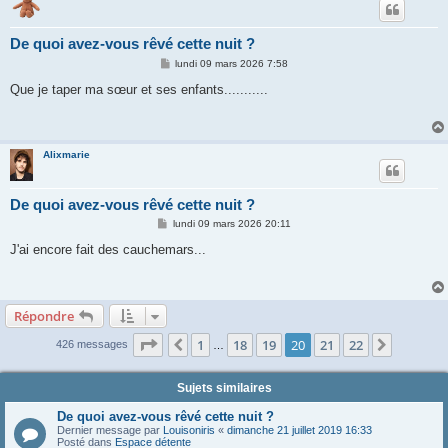
De quoi avez-vous rêvé cette nuit ?
M
lundi 09 mars 2026 7:58
e
s
Que je taper ma sœur et ses enfants...........
s
a
g
e
Alixmarie
De quoi avez-vous rêvé cette nuit ?
M
lundi 09 mars 2026 20:11
e
s
J'ai encore fait des cauchemars...
s
a
g
e
Répondre
Page
20
sur
22
1
18
19
20
21
22
Précédente
Suivant
426 messages
…
Sujets similaires
De quoi avez-vous rêvé cette nuit ?
Dernier message par
Louisoniris
«
dimanche 21 juillet 2019 16:33
Posté dans
Espace détente