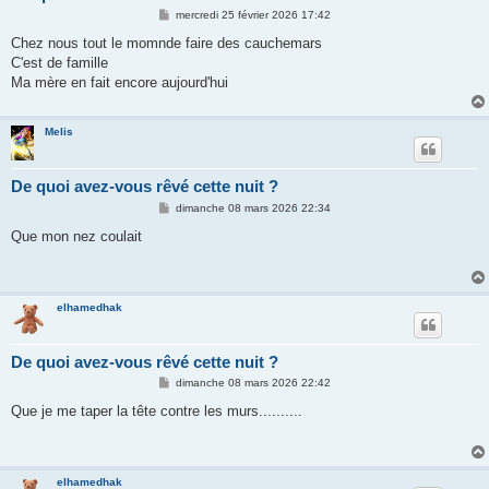
M
mercredi 25 février 2026 17:42
e
s
Chez nous tout le momnde faire des cauchemars
s
C'est de famille
a
g
Ma mère en fait encore aujourd'hui
e
Melis
De quoi avez-vous rêvé cette nuit ?
M
dimanche 08 mars 2026 22:34
e
s
Que mon nez coulait
s
a
g
e
elhamedhak
De quoi avez-vous rêvé cette nuit ?
M
dimanche 08 mars 2026 22:42
e
s
Que je me taper la tête contre les murs..........
s
a
g
e
elhamedhak