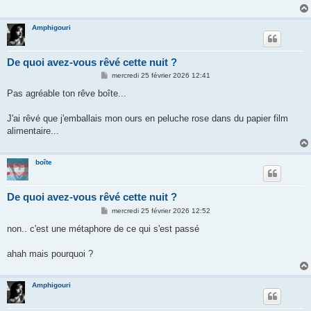
g
e
Amphigouri
De quoi avez-vous rêvé cette nuit ?
M
mercredi 25 février 2026 12:41
e
s
Pas agréable ton rêve boîte...
s
a
g
J'ai rêvé que j'emballais mon ours en peluche rose dans du papier film
e
alimentaire...
boîte
De quoi avez-vous rêvé cette nuit ?
M
mercredi 25 février 2026 12:52
e
s
non.. c'est une métaphore de ce qui s'est passé
s
a
g
ahah mais pourquoi ?
e
Amphigouri