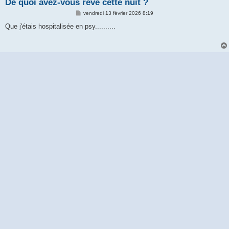
De quoi avez-vous rêvé cette nuit ?
M
vendredi 13 février 2026 8:19
e
s
Que j'étais hospitalisée en psy..........
s
a
g
e