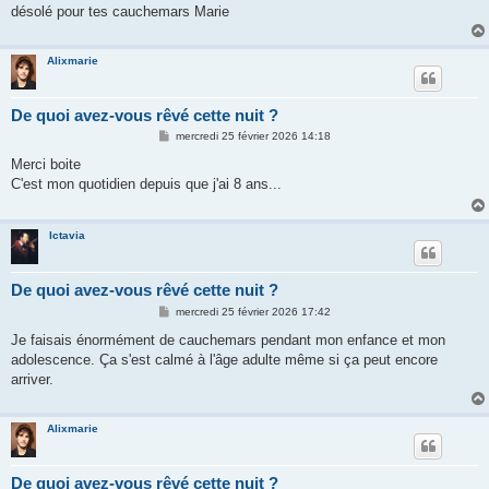
désolé pour tes cauchemars Marie
Alixmarie
De quoi avez-vous rêvé cette nuit ?
M
mercredi 25 février 2026 14:18
e
s
Merci boite
s
C'est mon quotidien depuis que j'ai 8 ans...
a
g
e
Ictavia
De quoi avez-vous rêvé cette nuit ?
M
mercredi 25 février 2026 17:42
e
s
Je faisais énormément de cauchemars pendant mon enfance et mon
s
adolescence. Ça s'est calmé à l'âge adulte même si ça peut encore
a
g
arriver.
e
Alixmarie
De quoi avez-vous rêvé cette nuit ?