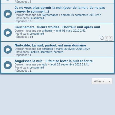
Réponses :
7
Je ne veux plus dormir la nuit (peur de la nuit, de ne pas
trouver le sommeil...)
Dernier message par
Skyscraaper
«
samedi 10 septembre 2011 8:42
Posté dans
Le sommeil
Réponses :
6
Cauchemars, sueurs froides...l'horreur nuit apres nuit
Dernier message par
arthemis
«
lundi 01 mars 2010 2:51
Posté dans
Le sommeil
Réponses :
34
1
2
Nuit-cible, La nuit, partout, est mon domaine
Dernier message par
christelle
«
mardi 26 février 2008 18:27
Posté dans
Lecture, littérature, écriture
Réponses :
1
Angoisses la nuit : il faut se lever la nuit et écrire
Dernier message par
lodiz
«
jeudi 25 septembre 2025 23:41
Posté dans
Le sommeil
Réponses :
1
Aller à