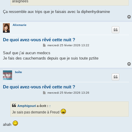
araignées
Ça ressemble aux trips que je faisais avec la diphenhydramine
Alixmarie
De quoi avez-vous rêvé cette nuit ?
M
mercredi 25 février 2026 13:22
e
s
Sauf que j’ai aucun medocs
s
Je fais des cauchemards depuis que je suis toute pztite
a
g
e
boîte
De quoi avez-vous rêvé cette nuit ?
M
mercredi 25 février 2026 13:26
e
s
s
Amphigouri
a écrit :
↑
a
g
Je sais pas demande à Freud
e
ahah