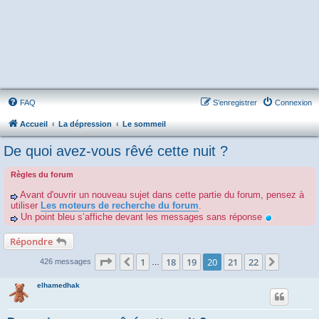
FAQ
S’enregistrer
Connexion
Accueil
La dépression
Le sommeil
De quoi avez-vous rêvé cette nuit ?
Règles du forum
Avant d'ouvrir un nouveau sujet dans cette partie du forum, pensez à
utiliser
Les moteurs de recherche du forum
.
Un point bleu s’affiche devant les messages sans réponse
Répondre
Page
20
sur
22
1
18
19
20
21
22
Précédente
Suivant
426 messages
…
elhamedhak