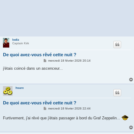
lodiz
Captain Kirk
De quoi avez-vous rêvé cette nuit ?
M
mercredi 18 février 2026 20:14
e
s
j'étais coincé dans un ascenceur...
s
a
g
e
hsarc
De quoi avez-vous rêvé cette nuit ?
M
mercredi 18 février 2026 22:44
e
s
Furtivement, j'ai rêvé que j'étais passager à bord du Graf Zeppelin...
s
a
g
e