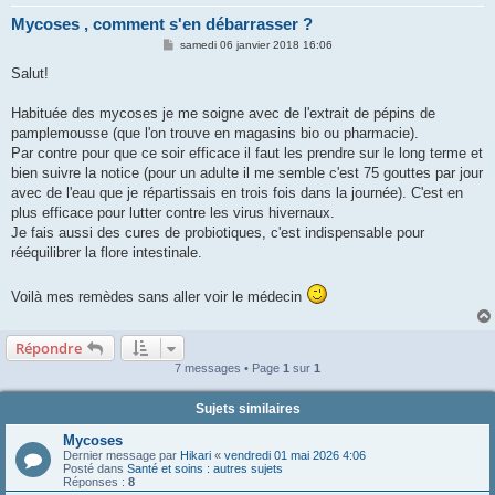
Mycoses , comment s'en débarrasser ?
M
samedi 06 janvier 2018 16:06
e
s
Salut!
s
a
g
Habituée des mycoses je me soigne avec de l'extrait de pépins de
e
pamplemousse (que l'on trouve en magasins bio ou pharmacie).
Par contre pour que ce soir efficace il faut les prendre sur le long terme et
bien suivre la notice (pour un adulte il me semble c'est 75 gouttes par jour
avec de l'eau que je répartissais en trois fois dans la journée). C'est en
plus efficace pour lutter contre les virus hivernaux.
Je fais aussi des cures de probiotiques, c'est indispensable pour
rééquilibrer la flore intestinale.
Voilà mes remèdes sans aller voir le médecin
Répondre
7 messages • Page
1
sur
1
Sujets similaires
Mycoses
Dernier message par
Hikari
«
vendredi 01 mai 2026 4:06
Posté dans
Santé et soins : autres sujets
Réponses :
8