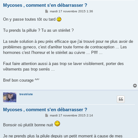
Mycoses , comment s'en débarrasser ?
M
mardi 17 novembre 2015 1:36
e
s
On y passe toutes tôt ou tard
s
a
g
Tu prends la pillule ? Tu as un stérilet ?
e
La seule solution à peu près efficace que j'ai trouvé pour ne plus avoir de
problèmes gyneco, c'est d'arrêter toute forme de contraception ... Les
hormones c'est l'horreur et le stérilet au cuivre ... Pfff ...
Faut faire attention aussi à pas trop se laver visiblement, porter des
vêtements pas trop serrés ...
Bref bon courage ^^'
trestriste
Mycoses , comment s'en débarrasser ?
M
mardi 17 novembre 2015 2:14
e
s
Bonsoir où plutôt bonne nuit
s
a
g
Je ne prends plus la pilule depuis un petit moment à cause de mes
e