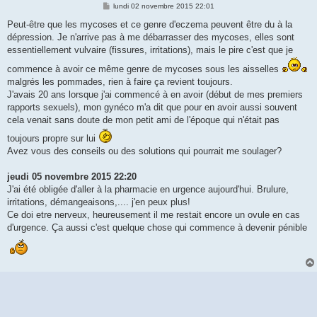
M
lundi 02 novembre 2015 22:01
e
s
Peut-être que les mycoses et ce genre d'eczema peuvent être du à la
s
dépression. Je n'arrive pas à me débarrasser des mycoses, elles sont
a
g
essentiellement vulvaire (fissures, irritations), mais le pire c'est que je
e
commence à avoir ce même genre de mycoses sous les aisselles
malgrés les pommades, rien à faire ça revient toujours.
J'avais 20 ans lorsque j'ai commencé à en avoir (début de mes premiers
rapports sexuels), mon gynéco m'a dit que pour en avoir aussi souvent
cela venait sans doute de mon petit ami de l'époque qui n'était pas
toujours propre sur lui
Avez vous des conseils ou des solutions qui pourrait me soulager?
jeudi 05 novembre 2015 22:20
J'ai été obligée d'aller à la pharmacie en urgence aujourd'hui. Brulure,
irritations, démangeaisons,.... j'en peux plus!
Ce doi etre nerveux, heureusement il me restait encore un ovule en cas
d'urgence. Ça aussi c'est quelque chose qui commence à devenir pénible