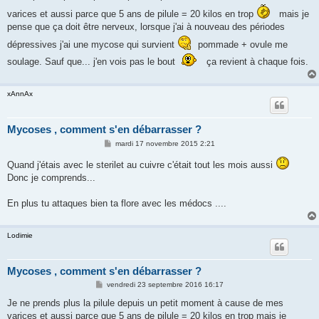
varices et aussi parce que 5 ans de pilule = 20 kilos en trop
mais je
pense que ça doit être nerveux, lorsque j'ai à nouveau des périodes
dépressives j'ai une mycose qui survient
pommade + ovule me
soulage. Sauf que... j'en vois pas le bout
ça revient à chaque fois.
xAnnAx
Mycoses , comment s'en débarrasser ?
M
mardi 17 novembre 2015 2:21
e
s
Quand j'étais avec le sterilet au cuivre c'était tout les mois aussi
s
Donc je comprends...
a
g
e
En plus tu attaques bien ta flore avec les médocs ....
Lodimie
Mycoses , comment s'en débarrasser ?
M
vendredi 23 septembre 2016 16:17
e
s
Je ne prends plus la pilule depuis un petit moment à cause de mes
s
varices et aussi parce que 5 ans de pilule = 20 kilos en trop mais je
a