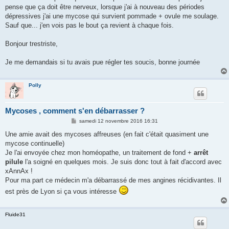
g
pense que ça doit être nerveux, lorsque j'ai à nouveau des périodes
e
dépressives j'ai une mycose qui survient pommade + ovule me soulage.
Sauf que... j'en vois pas le bout ça revient à chaque fois.
Bonjour trestriste,
Je me demandais si tu avais pue régler tes soucis, bonne journée
Polly
Mycoses , comment s'en débarrasser ?
M
samedi 12 novembre 2016 16:31
e
s
Une amie avait des mycoses affreuses (en fait c'était quasiment une
s
mycose continuelle)
a
g
Je l'ai envoyée chez mon homéopathe, un traitement de fond +
arrêt
e
pilule
l'a soigné en quelques mois. Je suis donc tout à fait d'accord avec
xAnnAx !
Pour ma part ce médecin m'a débarrassé de mes angines récidivantes. Il
est près de Lyon si ça vous intéresse
Fluide31