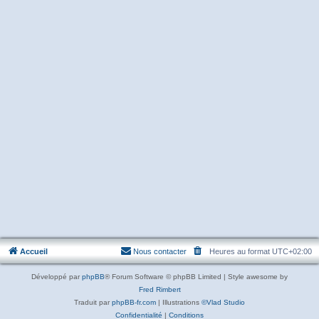
Accueil
Nous contacter
Heures au format
UTC+02:00
Développé par
phpBB
® Forum Software © phpBB Limited | Style awesome by
Fred Rimbert
Traduit par
phpBB-fr.com
| Illustrations
©Vlad Studio
Confidentialité
|
Conditions