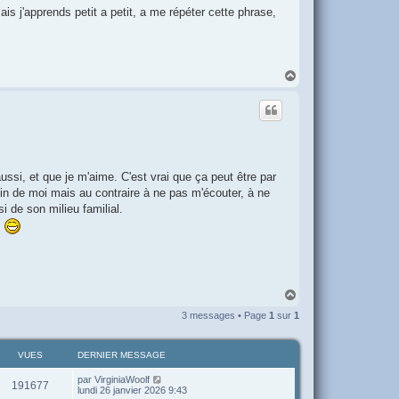
 mais j'apprends petit a petit, a me répéter cette phrase,
H
a
u
t
aussi, et que je m'aime. C'est vrai que ça peut être par
in de moi mais au contraire à ne pas m'écouter, à ne
i de son milieu familial.
!
H
a
3 messages • Page
1
sur
1
u
t
VUES
DERNIER MESSAGE
par
VirginiaWoolf
191677
lundi 26 janvier 2026 9:43