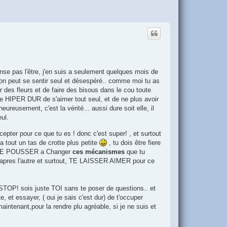
nse pas l'être, j'en suis a seulement quelques mois de
nt on peut se sentir seul et désespéré.. comme moi tu as
ir des fleurs et de faire des bisous dans le cou toute
ste HIPER DUR de s'aimer tout seul, et de ne plus avoir
eusement, c'est la vérité... aussi dure soit elle, il
eul.
ccepter pour ce que tu es ! donc c'est super! , et surtout
a tout un tas de crotte plus petite
, tu dois être fiere
ur, TE POUSSER a Changer
ces mécanismes
que tu
as apres l'autre et surtout, TE LAISSER AIMER pour ce
 STOP! sois juste TOI sans te poser de questions.. et
e, et essayer, ( oui je sais c'est dur) de t'occuper
aintenant,pour la rendre plu agréable, si je ne suis et