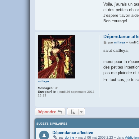
Voila, j'aurais un ta
et des petites cho
J'espère t'avoir aid
Bon courage!
Dépendance affe
M
par
millaya
»
lundi 
e
s
salut cattleya,
s
a
g
merci pour ta répons
e
des petites intenti
pas me plaindre et à
En tout cas, je te 
millaya
Messages :
31
Enregistré le :
jeudi 26 septembre 2013
19:13
Répondre
SUJETS SIMILAIRES
Dépendance affective
par
dorine
»
mardi 06 mai 2008 2:23
» dans
Addiction