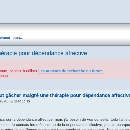
Alcool - Jeux...
thérapie pour dépendance affective
orum, pensez à utiliser
Les moteurs de recherche du forum
.
éponse
out gâcher malgré une thérapie pour dépendance affectiv
he 01 mai 2016 15:35
pics sur la dépendance affective, mais j'ai besoin de vos conseils. Cela fait 
rderline. Je connais les mécanisme de la dépendance affective, je sais pourqu
us gérer, la souffrance morale est trop grande et envahissante. Je suis en co