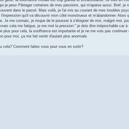
ui je peux Pârtager certaines de mes passions, qui m'apaise aussi. Bref, je ne
souvent dans le passé. Mais voilà, je l'ai mis au courant de mes troubles psy
ai l'impression qu'il va découvrir mon côté monstrueux et m'abandonner. Alors q
ire. Je me connais, je risque de le pousser à s'éloigner de moi, malgré moi, 
 mais cela me fatigue, je me met la pression:" je dois être irréprochable car à
de plus pour cela, la souffrance est importante et je ne me vois pas continue
on pour moi, ça me fait sentir d'autant plus anormale.
u cela? Comment faites vous pour vous en sortir?