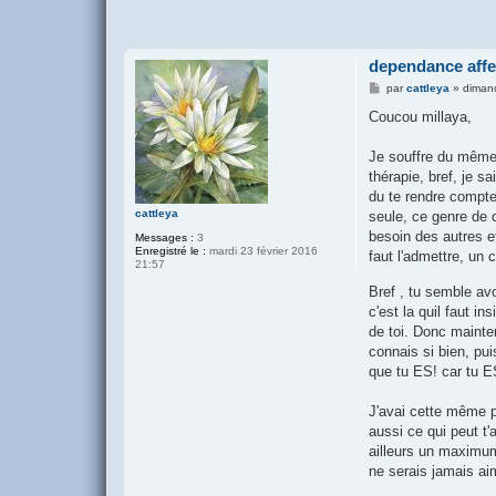
dependance affec
M
par
cattleya
»
diman
e
s
Coucou millaya,
s
a
g
Je souffre du même 
e
thérapie, bref, je s
du te rendre compte 
cattleya
seule, ce genre de 
besoin des autres et
Messages :
3
Enregistré le :
mardi 23 février 2016
faut l'admettre, un 
21:57
Bref , tu semble avo
c'est la quil faut insi
de toi. Donc mainte
connais si bien, pu
que tu ES! car tu ES 
J'avai cette même p
aussi ce qui peut t'a
ailleurs un maximum,
ne serais jamais aim