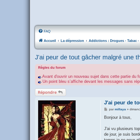
FAQ
Accueil
La dépression
Addictions : Drogues - Tabac - 
J'ai peur de tout gâcher malgré une 
Règles du forum
Avant d'ouvrir un nouveau sujet dans cette partie du f
Un point bleu s’affiche devant les messages sans r
Répondre
J'ai peur de t
M
par
millaya
»
dimanc
e
s
Bonjour à tous,
s
a
g
J'ai vu plusieurs to
e
de jour, je suis bo
temps je ne peux pl