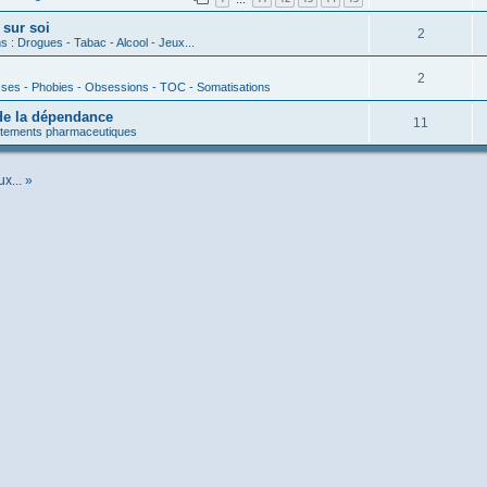
 sur soi
2
s : Drogues - Tabac - Alcool - Jeux...
2
ses - Phobies - Obsessions - TOC - Somatisations
 de la dépendance
11
aitements pharmaceutiques
x... »