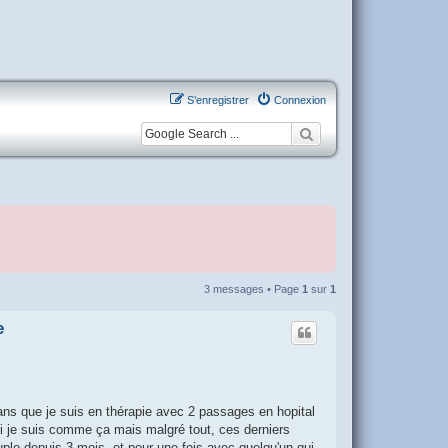
S’enregistrer
Connexion
3 messages • Page
1
sur
1
e
7 ans que je suis en thérapie avec 2 passages en hopital
oi je suis comme ça mais malgré tout, ces derniers
uple depuis 3 mois, et pour une fois avec quelqu'un qui