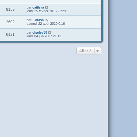
par
cattleya
8158
jeudi 25 février 2016 22:29
par
Florasol
2602
samedi 22 août 2020 0:16
par
charles38
6121
lundi 04 juin 2007 21:13
Aller à