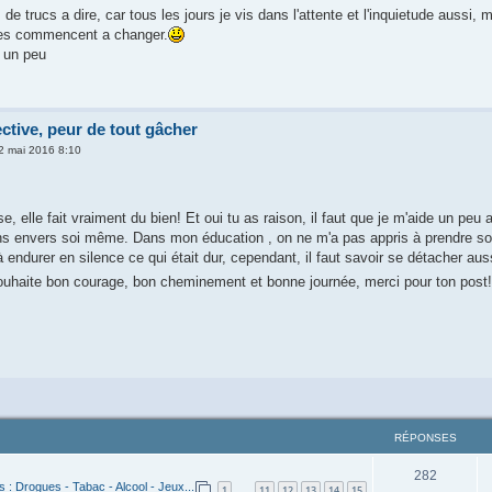
s de trucs a dire, car tous les jours je vis dans l'attente et l'inquietude aussi,
ses commencent a changer.
é un peu
ctive, peur de tout gâcher
02 mai 2016 8:10
e, elle fait vraiment du bien! Et oui tu as raison, il faut que je m'aide un peu 
ons envers soi même. Dans mon éducation , on ne m'a pas appris à prendre so
 endurer en silence ce qui était dur, cependant, il faut savoir se détacher auss
souhaite bon courage, bon cheminement et bonne journée, merci pour ton post
RÉPONSES
282
s : Drogues - Tabac - Alcool - Jeux...
1
11
12
13
14
15
…