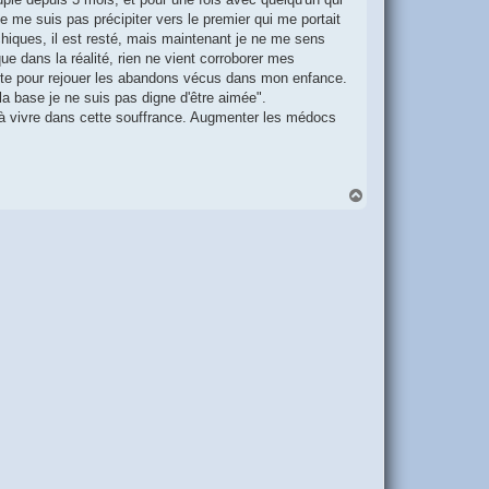
 me suis pas précipiter vers le premier qui me portait
chiques, il est resté, mais maintenant je ne me sens
ue dans la réalité, rien ne vient corroborer mes
juste pour rejouer les abandons vécus dans mon enfance.
 la base je ne suis pas digne d'être aimée".
r à vivre dans cette souffrance. Augmenter les médocs
H
a
u
t