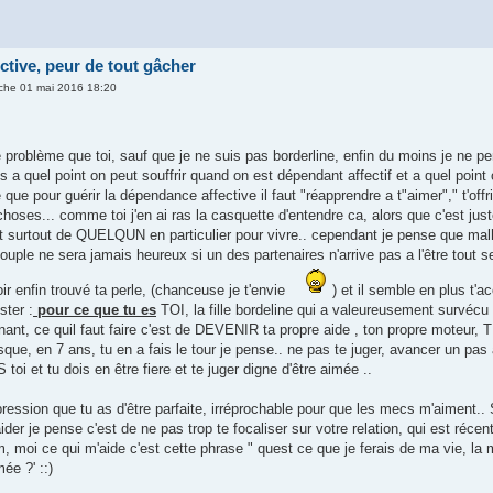
tive, peur de tout gâcher
che 01 mai 2016 18:20
problème que toi, sauf que je ne suis pas borderline, enfin du moins je ne pe
ais a quel point on peut souffrir quand on est dépendant affectif et a quel poi
que pour guérir la dépendance affective il faut "réapprendre a t"aimer"," t'offr
choses... comme toi j'en ai ras la casquette d'entendre ca, alors que c'est ju
 surtout de QUELQUN en particulier pour vivre.. cependant je pense que malheur
couple ne sera jamais heureux si un des partenaires n'arrive pas a l'être tout s
ir enfin trouvé ta perle, (chanceuse je t'envie
) et il semble en plus t'a
ster :
pour ce que tu es
TOI, la fille bordeline qui a valeureusement survécu 
nant, ce quil faut faire c'est de DEVENIR ta propre aide , ton propre mote
isque, en 7 ans, tu en a fais le tour je pense.. ne pas te juger, avancer un p
toi et tu dois en être fiere et te juger digne d'être aimée ..
ression que tu as d'être parfaite, irréprochable pour que les mecs m'aiment..
ider je pense c'est de ne pas trop te focaliser sur votre relation, qui est récent
 moi ce qui m'aide c'est cette phrase " quest ce que je ferais de ma vie, la m
ée ?' ::)