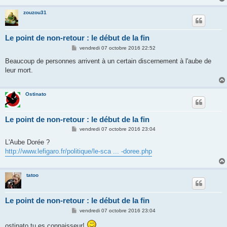
zouzou31
Le point de non-retour : le début de la fin
M
vendredi 07 octobre 2016 22:52
e
s
Beaucoup de personnes arrivent à un certain discernement à l'aube de
s
leur mort.
a
g
e
Ostinato
Le point de non-retour : le début de la fin
M
vendredi 07 octobre 2016 23:04
e
s
L'Aube Dorée ?
s
http://www.lefigaro.fr/politique/le-sca ... -doree.php
a
g
e
tatoo
Le point de non-retour : le début de la fin
M
vendredi 07 octobre 2016 23:04
e
s
ostinato tu es connaisseur!