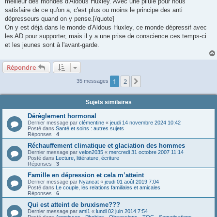
meilleur des mondes d'Aldous Huxley. Avec une pilule pour nous
a
g
satisfaire de ce qu'on a, c'est plus ou moins le principe des anti
e
dépresseurs quand on y pense.[/quote]
On y est déjà dans le monde d'Aldous Huxley, ce monde dépressif avec
les AD pour supporter, mais il y a une prise de conscience ces temps-ci
et les jeunes sont à l'avant-garde.
Répondre
1
2
Suivante
35 messages
Sujets similaires
Dérèglement hormonal
Dernier message par
clémentine
«
jeudi 14 novembre 2024 10:42
Posté dans
Santé et soins : autres sujets
Réponses :
4
Réchauffement climatique et glaciation des hommes
Dernier message par
velon2035
«
mercredi 31 octobre 2007 11:14
Posté dans
Lecture, littérature, écriture
Réponses :
3
Famille en dépression et cela m’atteint
Dernier message par
Nyancat
«
jeudi 01 août 2019 7:04
Posté dans
Le couple, les relations familiales et amicales
Réponses :
6
Qui est atteint de bruxisme???
Dernier message par
ami1
«
lundi 02 juin 2014 7:54
Posté dans
Angoisses - Phobies - Obsessions - TOC - Somatisations