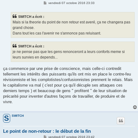
M
vendredi 07 octobre 2016 23:33
e
s
s
SWITCH a écrit :
a
g
Mais si la theorie du point de non retour est averé, ça ne changera pas
e
grand chose.
Dans tout les cas l'avenir ne s'annonce pas reluisant.
SWITCH a écrit :
je ne pense pas que les gens renonceront a leurs conforts meme si
leurs survies en depends...
ça commence par une prise de conscience, mais celle-ci contredit
tellement les intérêts des puissants qu'ils ont mis en place le contre-feu
révisionniste et les complotistes/confusionnistes prennent le relais. Mais
le capitalisme va mal ( c'est pour ça qu'il décuple ses attaques ces
derniers temps ) et beaucoup de gens " profitent " de leur situation de
précarité pour inventer d'autres façons de travailler, de produire et de
vivre.
SWITCH
S
Le point de non-retour : le début de la fin
M
vendredi 07 octobre 2016 23:42