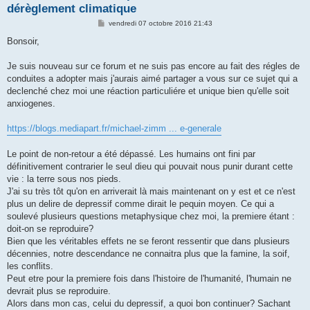
dérèglement climatique
M
vendredi 07 octobre 2016 21:43
e
s
Bonsoir,
s
a
g
Je suis nouveau sur ce forum et ne suis pas encore au fait des régles de
e
conduites a adopter mais j'aurais aimé partager a vous sur ce sujet qui a
declenché chez moi une réaction particuliére et unique bien qu'elle soit
anxiogenes.
https://blogs.mediapart.fr/michael-zimm ... e-generale
Le point de non-retour a été dépassé. Les humains ont fini par
définitivement contrarier le seul dieu qui pouvait nous punir durant cette
vie : la terre sous nos pieds.
J'ai su très tôt qu'on en arriverait là mais maintenant on y est et ce n'est
plus un delire de depressif comme dirait le pequin moyen. Ce qui a
soulevé plusieurs questions metaphysique chez moi, la premiere étant :
doit-on se reproduire?
Bien que les véritables effets ne se feront ressentir que dans plusieurs
décennies, notre descendance ne connaitra plus que la famine, la soif,
les conflits.
Peut etre pour la premiere fois dans l'histoire de l'humanité, l'humain ne
devrait plus se reproduire.
Alors dans mon cas, celui du depressif, a quoi bon continuer? Sachant