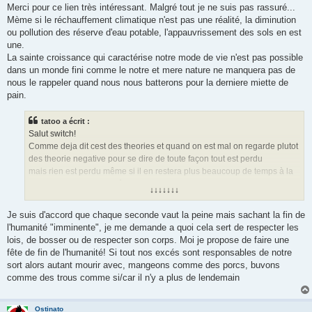
Merci pour ce lien très intéressant. Malgré tout je ne suis pas rassuré...
Mème si le réchauffement climatique n'est pas une réalité, la diminution
ou pollution des réserve d'eau potable, l'appauvrissement des sols en est
une.
La sainte croissance qui caractérise notre mode de vie n'est pas possible
dans un monde fini comme le notre et mere nature ne manquera pas de
nous le rappeler quand nous nous batterons pour la derniere miette de
pain.
tatoo a écrit :
Salut switch!
Comme deja dit cest des theories et quand on est mal on regarde plutot
des theorie negative pour se dire de toute façon tout est perdu
mais rien est perdu même si il en restera plus beaucoup de temps à la
terre chaque seconde vécu vaut la peine
↓↓↓↓↓↓↓
enfin je dit ca et je suis dépressive moi même mdr
c'est pas facile c clair.....
Je suis d'accord que chaque seconde vaut la peine mais sachant la fin de
l'humanité "imminente", je me demande a quoi cela sert de respecter les
lois, de bosser ou de respecter son corps. Moi je propose de faire une
fête de fin de l'humanité! Si tout nos excés sont responsables de notre
sort alors autant mourir avec, mangeons comme des porcs, buvons
comme des trous comme si/car il n'y a plus de lendemain
Ostinato