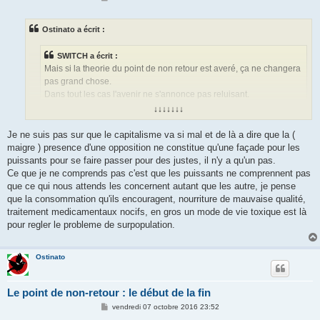
e
s
s
Ostinato a écrit :
a
g
e
SWITCH a écrit :
Mais si la theorie du point de non retour est averé, ça ne changera
pas grand chose.
Dans tout les cas l'avenir ne s'annonce pas reluisant.
↓↓↓↓↓↓↓
ça commence par une prise de conscience, mais celle-ci contredit
tellement les intérêt des puissants qu'ils ont mis en place le contre-feu
Je ne suis pas sur que le capitalisme va si mal et de là a dire que la (
révisionniste et les complotistes/confusionnistes prennent le relais. Mais
maigre ) presence d'une opposition ne constitue qu'une façade pour les
le capitalisme va mal ( c'est pour ça qu'il décuple ses attaques ces
puissants pour se faire passer pour des justes, il n'y a qu'un pas.
derniers temps ) et beaucoup de gens " profitent " de leur situation de
Ce que je ne comprends pas c'est que les puissants ne comprennent pas
précarité pour inventer d'autres façons de travailler, de produire et de
que ce qui nous attends les concernent autant que les autre, je pense
vivre.
que la consommation qu'ils encouragent, nourriture de mauvaise qualité,
traitement medicamentaux nocifs, en gros un mode de vie toxique est là
pour regler le probleme de surpopulation.
Ostinato
Le point de non-retour : le début de la fin
M
vendredi 07 octobre 2016 23:52
e