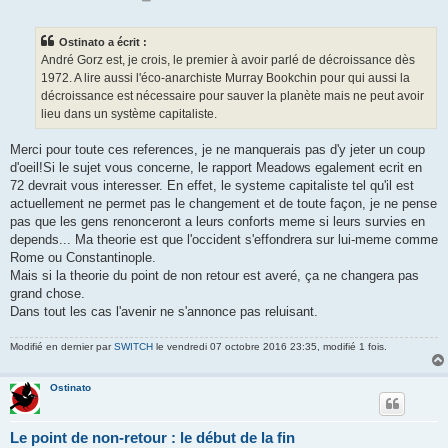
e
s
s
Ostinato a écrit :
a
g
André Gorz est, je crois, le premier à avoir parlé de décroissance dès
e
1972. A lire aussi l'éco-anarchiste Murray Bookchin pour qui aussi la
décroissance est nécessaire pour sauver la planète mais ne peut avoir
lieu dans un système capitaliste.
Merci pour toute ces references, je ne manquerais pas d'y jeter un coup
d'oeil!Si le sujet vous concerne, le rapport Meadows egalement ecrit en
72 devrait vous interesser. En effet, le systeme capitaliste tel qu'il est
actuellement ne permet pas le changement et de toute façon, je ne pense
pas que les gens renonceront a leurs conforts meme si leurs survies en
depends... Ma theorie est que l'occident s'effondrera sur lui-meme comme
Rome ou Constantinople.
Mais si la theorie du point de non retour est averé, ça ne changera pas
grand chose.
Dans tout les cas l'avenir ne s'annonce pas reluisant.
Modifié en dernier par
SWITCH
le vendredi 07 octobre 2016 23:35, modifié 1 fois.
Ostinato
Le point de non-retour : le début de la fin