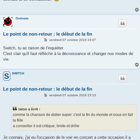
s
a
g
e
Ostinato
Le point de non-retour : le début de la fin
M
vendredi 07 octobre 2016 23:07
e
s
Switch, tu as raison de t'inquiéter.
s
C'est clair qu'il faut réfléchir à la décroissance et changer nos modes de
a
g
vie.
e
SWITCH
S
Le point de non-retour : le début de la fin
M
vendredi 07 octobre 2016 23:13
e
s
s
tatoo a écrit :
a
g
comme la chanson de didier super: c'est la fin du monde et nous on fait
e
la fête
a conseiller il est critique, limite et drôle
Je connais, j'ai eu l'occasion de le voir en concert a cette occasion il a