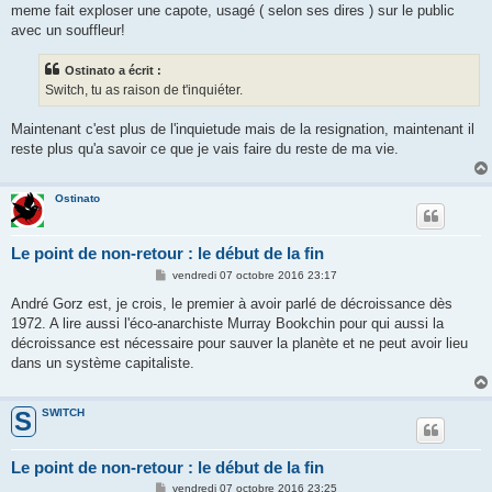
meme fait exploser une capote, usagé ( selon ses dires ) sur le public
avec un souffleur!
Ostinato a écrit :
Switch, tu as raison de t'inquiéter.
Maintenant c'est plus de l'inquietude mais de la resignation, maintenant il
reste plus qu'a savoir ce que je vais faire du reste de ma vie.
Ostinato
Le point de non-retour : le début de la fin
M
vendredi 07 octobre 2016 23:17
e
s
André Gorz est, je crois, le premier à avoir parlé de décroissance dès
s
1972. A lire aussi l'éco-anarchiste Murray Bookchin pour qui aussi la
a
g
décroissance est nécessaire pour sauver la planète et ne peut avoir lieu
e
dans un système capitaliste.
SWITCH
S
Le point de non-retour : le début de la fin
M
vendredi 07 octobre 2016 23:25