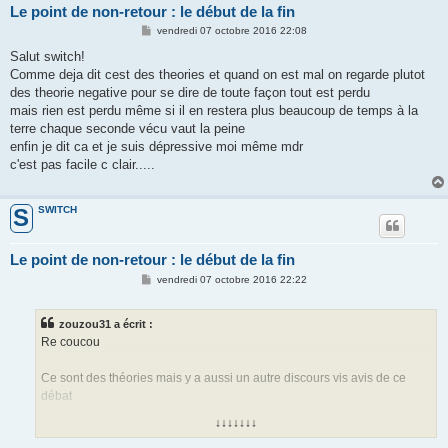
Le point de non-retour : le début de la fin
M
vendredi 07 octobre 2016 22:08
e
s
Salut switch!
s
Comme deja dit cest des theories et quand on est mal on regarde plutot
a
g
des theorie negative pour se dire de toute façon tout est perdu
e
mais rien est perdu même si il en restera plus beaucoup de temps à la
terre chaque seconde vécu vaut la peine
enfin je dit ca et je suis dépressive moi même mdr
c'est pas facile c clair.....
SWITCH
S
Le point de non-retour : le début de la fin
M
vendredi 07 octobre 2016 22:22
e
s
s
zouzou31 a écrit :
a
g
Re coucou
e
Ce sont des théories mais y a aussi un autre discours vis avis de ce
débat
↓↓↓↓↓↓↓
http://reinformation.tv/james-lovelock- ... e-60371-2/