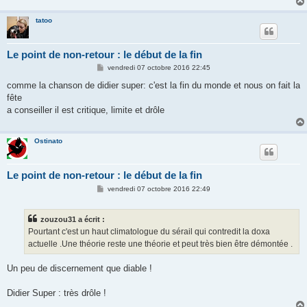
tatoo
Le point de non-retour : le début de la fin
M
vendredi 07 octobre 2016 22:45
e
s
comme la chanson de didier super: c'est la fin du monde et nous on fait la
s
fête
a
g
a conseiller il est critique, limite et drôle
e
Ostinato
Le point de non-retour : le début de la fin
M
vendredi 07 octobre 2016 22:49
e
s
s
zouzou31 a écrit :
a
g
Pourtant c'est un haut climatologue du sérail qui contredit la doxa
e
actuelle .Une théorie reste une théorie et peut très bien être démontée .
Un peu de discernement que diable !
Didier Super : très drôle !