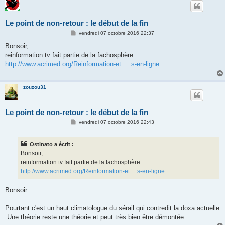
Le point de non-retour : le début de la fin
M
vendredi 07 octobre 2016 22:37
e
s
Bonsoir,
s
reinformation.tv fait partie de la fachosphère :
a
g
http://www.acrimed.org/Reinformation-et ... s-en-ligne
e
zouzou31
Le point de non-retour : le début de la fin
M
vendredi 07 octobre 2016 22:43
e
s
s
Ostinato a écrit :
a
g
Bonsoir,
e
reinformation.tv fait partie de la fachosphère :
http://www.acrimed.org/Reinformation-et ... s-en-ligne
Bonsoir
Pourtant c'est un haut climatologue du sérail qui contredit la doxa actuelle
.Une théorie reste une théorie et peut très bien être démontée .