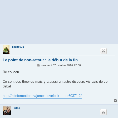
zouzou31
Le point de non-retour : le début de la fin
M
vendredi 07 octobre 2016 22:00
e
s
Re coucou
s
a
g
Ce sont des théories mais y a aussi un autre discours vis avis de ce
e
débat
http://reinformation.tv/james-lovelock- ... e-60371-2/
tatoo