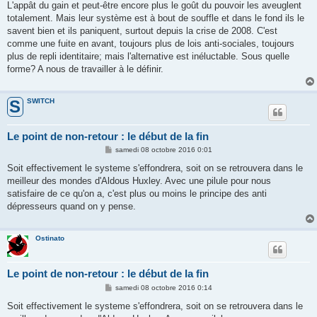
s
L'appât du gain et peut-être encore plus le goût du pouvoir les aveuglent
s
totalement. Mais leur système est à bout de souffle et dans le fond ils le
a
g
savent bien et ils paniquent, surtout depuis la crise de 2008. C'est
e
comme une fuite en avant, toujours plus de lois anti-sociales, toujours
plus de repli identitaire; mais l'alternative est inéluctable. Sous quelle
forme? A nous de travailler à le définir.
SWITCH
S
Le point de non-retour : le début de la fin
M
samedi 08 octobre 2016 0:01
e
s
Soit effectivement le systeme s'effondrera, soit on se retrouvera dans le
s
meilleur des mondes d'Aldous Huxley. Avec une pilule pour nous
a
g
satisfaire de ce qu'on a, c'est plus ou moins le principe des anti
e
dépresseurs quand on y pense.
Ostinato
Le point de non-retour : le début de la fin
M
samedi 08 octobre 2016 0:14
e
s
Soit effectivement le systeme s'effondrera, soit on se retrouvera dans le
s