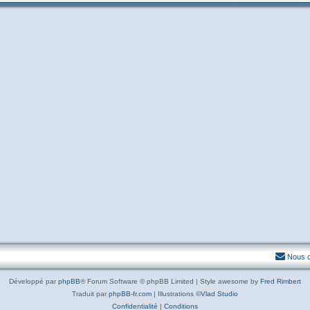
Nous c
Développé par
phpBB
® Forum Software © phpBB Limited | Style awesome by
Fred Rimbert
Traduit par
phpBB-fr.com
| Illustrations
©Vlad Studio
Confidentialité
|
Conditions