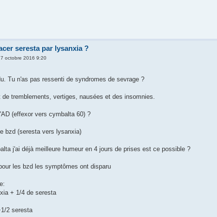
er seresta par lysanxia ?
17 octobre 2016 9:20
du. Tu n'as pas ressenti de syndromes de sevrage ?
 de tremblements, vertiges, nausées et des insomnies.
AD (effexor vers cymbalta 60) ?
 bzd (seresta vers lysanxia)
lta j'ai déjà meilleure humeur en 4 jours de prises est ce possible ?
pour les bzd les symptômes ont disparu
e:
nxia + 1/4 de seresta
+1/2 seresta