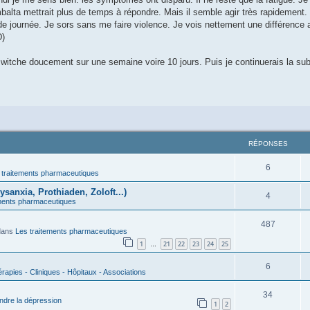
lta mettrait plus de temps à répondre. Mais il semble agir très rapidement. E
de journée. Je sors sans me faire violence. Je vois nettement une différence 
D)
switche doucement sur une semaine voire 10 jours. Puis je continuerais la subs
RÉPONSES
6
 traitements pharmaceutiques
ysanxia, Prothiaden, Zoloft...)
4
ements pharmaceutiques
487
dans
Les traitements pharmaceutiques
1
21
22
23
24
25
…
6
rapies - Cliniques - Hôpitaux - Associations
34
dre la dépression
1
2