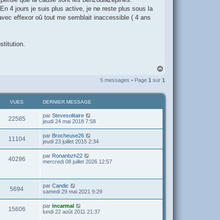
n 4 jours je suis plus active, je ne reste plus sous la
avec effexor oû tout me semblait inaccessible ( 4 ans
titution.
H
a
5 messages • Page
1
sur
1
u
t
VUES
DERNIER MESSAGE
par
Stevesolitaire
22585
jeudi 24 mai 2018 7:58
par
Brocheuse26
11104
jeudi 23 juillet 2015 2:34
par
Ronanbzh22
40296
mercredi 08 juillet 2026 12:57
par
Candic
5694
samedi 29 mai 2021 9:29
par
incarmal
15606
lundi 22 août 2011 21:37