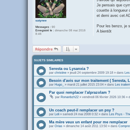
a
g
Je pensais que cymba
e
couette à longueur 
et demi avec cet A
satynee
Pour les benzo, je 
Messages :
90
Enregistré le :
dimanche 08 mai 2016
A bientôt
8:46
Répondre
SUJETS SIMILAIRES
Seresta ou Lysanxia ?
par
christine
»
jeudi 24 septembre 2009 19:18
» dans
Les
Besoin d'avis sur mon traitement ( Seresta, L
par
Hugo_
»
mardi 21 juillet 2015 23:04
» dans
Les trait
Par quoi remplacer l'alprazolam ?
par
Ronanbzh22
»
vendredi 06 février 2026 10:36
» 
Un coach peut-il remplacer un psy ?
par
Leli
»
samedi 24 mai 2008 0:32
» dans
Les Psys - Thé
Ma mère veux un enfant pour me remplacer
par
Orias
»
dimanche 14 août 2011 13:50
» dans
Compren