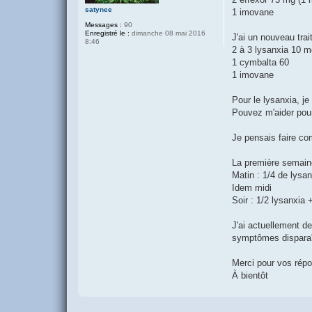
satynee
1 imovane
Messages :
90
Enregistré le :
dimanche 08 mai 2016
J'ai un nouveau trai
8:46
2 à 3 lysanxia 10 m
1 cymbalta 60
1 imovane
Pour le lysanxia, j
Pouvez m'aider pou
Je pensais faire co
La première semain
Matin : 1/4 de lysa
Idem midi
Soir : 1/2 lysanxia 
J'ai actuellement 
symptômes disparaît
Merci pour vos rép
À bientôt