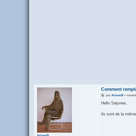
Comment remplac
M
par
ArianeB
»
samed
e
s
Hello Satynee,
s
a
g
Ils sont de la même 
e
ArianeB