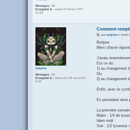
Messages :
96
Enregistré le :
mardi 20 février 2007
23:53
Comment remplac
M
par
satynee
»
lundi 
e
s
Bonjour
s
Merci d'avoir répon
a
g
e
J'avais énormément
Est ce du :
1) au changement d'
satynee
Ou
Messages :
90
Enregistré le :
dimanche 08 mai 2016
2) au changement de
8:46
Enfin, avec le cymba
En procédant ainsi 
La première semain
Matin : 1/4 de lysa
Idem midi
Soir : 1/2 lysanxia 