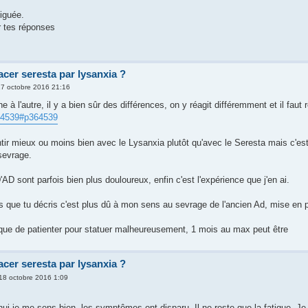
iguée.
r tes réponses
er seresta par lysanxia ?
17 octobre 2016 21:16
 à l'autre, il y a bien sûr des différences, on y réagit différemment et il faut
64539#p364539
tir mieux ou moins bien avec le Lysanxia plutôt qu'avec le Seresta mais c'es
sevrage.
D sont parfois bien plus douloureux, enfin c'est l'expérience que j'en ai.
 que tu décris c'est plus dû à mon sens au sevrage de l'ancien Ad, mise en
e que de patienter pour statuer malheureusement, 1 mois au max peut être
er seresta par lysanxia ?
18 octobre 2016 1:09
'hui je me sens bien. les symptômes ont disparu. Il ne reste que la fatigue. 