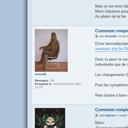
Mais je me sens fat
Merci d'avance pou
Au plaisir de te lire
Comment remplac
M
par
ArianeB
»
lundi 
e
s
D'une benzodiazépine
s
viewtopic.php?p=3
a
g
e
Donc tu peux te sen
individuelle que de 
ArianeB
Les changements D'A
Messages :
96
Enregistré le :
mardi 20 février 2007
Pour les symptômes
23:53
Rien d'autre à fair
Comment remplac
M
par
satynee
»
mardi 
e
s
Merci
s
J'avoue qu' aujourd