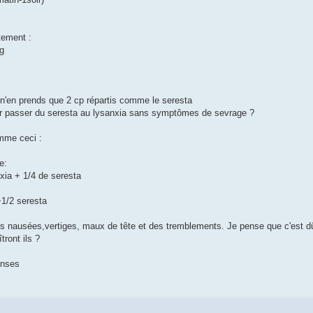
tement :
g
e n'en prends que 2 cp répartis comme le seresta
r passer du seresta au lysanxia sans symptômes de sevrage ?
mme ceci :
e:
nxia + 1/4 de seresta
+1/2 seresta
des nausées,vertiges, maux de tête et des tremblements. Je pense que c'es
ront ils ?
onses