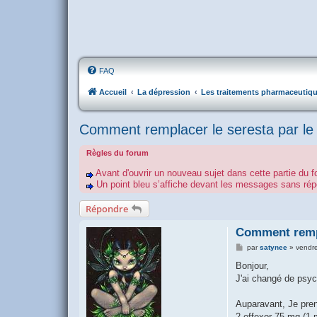
FAQ
Accueil
La dépression
Les traitements pharmaceutiq
Comment remplacer le seresta par le 
Règles du forum
Avant d'ouvrir un nouveau sujet dans cette partie du f
Un point bleu s’affiche devant les messages sans r
Répondre
Comment rempl
M
par
satynee
»
vendre
e
s
Bonjour,
s
J'ai changé de psyc
a
g
e
Auparavant, Je pren
2 effexor 75 mg (1 m