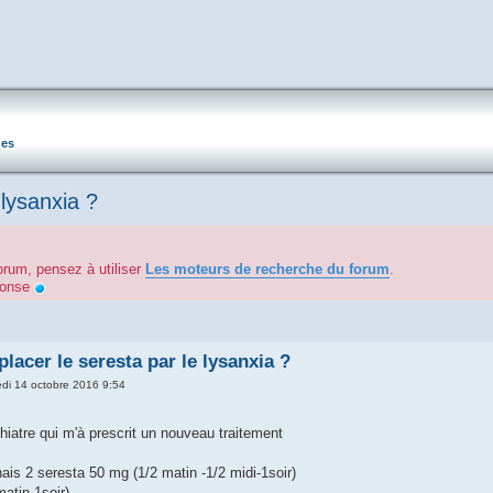
ues
lysanxia ?
orum, pensez à utiliser
Les moteurs de recherche du forum
.
éponse
acer le seresta par le lysanxia ?
di 14 octobre 2016 9:54
hiatre qui m'à prescrit un nouveau traitement
ais 2 seresta 50 mg (1/2 matin -1/2 midi-1soir)
atin-1soir)