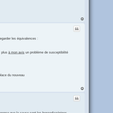
H
a
u
t
 regarder les équivalences :
t plus
à mon avis
un problème de susceptibilité
 place du nouveau
H
a
u
t
Je pense que la cause sont les benzodiazépines.